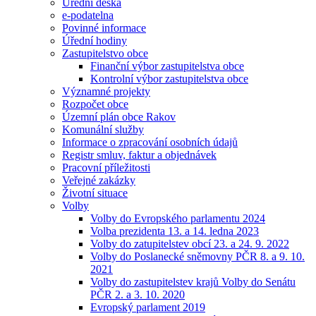
Úřední deska
e-podatelna
Povinné informace
Úřední hodiny
Zastupitelstvo obce
Finanční výbor zastupitelstva obce
Kontrolní výbor zastupitelstva obce
Významné projekty
Rozpočet obce
Územní plán obce Rakov
Komunální služby
Informace o zpracování osobních údajů
Registr smluv, faktur a objednávek
Pracovní příležitosti
Veřejné zakázky
Životní situace
Volby
Volby do Evropského parlamentu 2024
Volba prezidenta 13. a 14. ledna 2023
Volby do zatupitelstev obcí 23. a 24. 9. 2022
Volby do Poslanecké sněmovny PČR 8. a 9. 10.
2021
Volby do zastupitelstev krajů Volby do Senátu
PČR 2. a 3. 10. 2020
Evropský parlament 2019