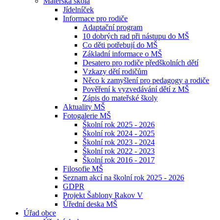
Mateřská škola
Jídelníček
Informace pro rodiče
Adaptační program
10 dobrých rad při nástupu do MŠ
Co děti potřebují do MŠ
Základní informace o MŠ
Desatero pro rodiče předškolních dětí
Vzkazy dětí rodičům
Něco k zamyšlení pro pedagogy a rodiče
Pověření k vyzvedávání dětí z MŠ
Zápis do mateřské školy
Aktuality MŠ
Fotogalerie MŠ
Školní rok 2025 - 2026
Školní rok 2024 - 2025
Školní rok 2023 - 2024
Školní rok 2022 - 2023
Školní rok 2016 - 2017
Filosofie MŠ
Seznam akcí na školní rok 2025 - 2026
GDPR
Projekt Šablony Rakov V
Úřední deska MŠ
Úřad obce