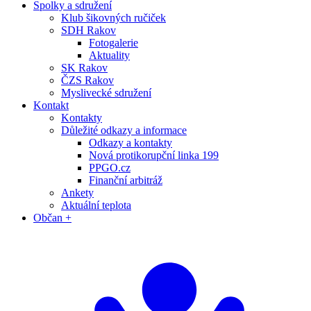
Spolky a sdružení
Klub šikovných ručiček
SDH Rakov
Fotogalerie
Aktuality
SK Rakov
ČZS Rakov
Myslivecké sdružení
Kontakt
Kontakty
Důležité odkazy a informace
Odkazy a kontakty
Nová protikorupční linka 199
PPGO.cz
Finanční arbitráž
Ankety
Aktuální teplota
Občan +