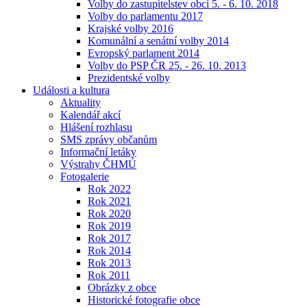
Volby do zastupitelstev obcí 5. - 6. 10. 2018
Volby do parlamentu 2017
Krajské volby 2016
Komunální a senátní volby 2014
Evropský parlament 2014
Volby do PSP ČR 25. - 26. 10. 2013
Prezidentské volby
Události a kultura
Aktuality
Kalendář akcí
Hlášení rozhlasu
SMS zprávy občanům
Informační letáky
Výstrahy ČHMÚ
Fotogalerie
Rok 2022
Rok 2021
Rok 2020
Rok 2019
Rok 2017
Rok 2014
Rok 2013
Rok 2011
Obrázky z obce
Historické fotografie obce