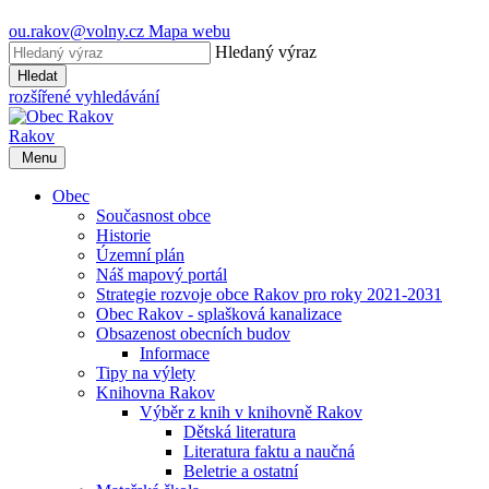
ou.rakov@volny.cz
Mapa webu
Hledaný výraz
Hledat
rozšířené vyhledávání
Rakov
Menu
Obec
Současnost obce
Historie
Územní plán
Náš mapový portál
Strategie rozvoje obce Rakov pro roky 2021-2031
Obec Rakov - splašková kanalizace
Obsazenost obecních budov
Informace
Tipy na výlety
Knihovna Rakov
Výběr z knih v knihovně Rakov
Dětská literatura
Literatura faktu a naučná
Beletrie a ostatní