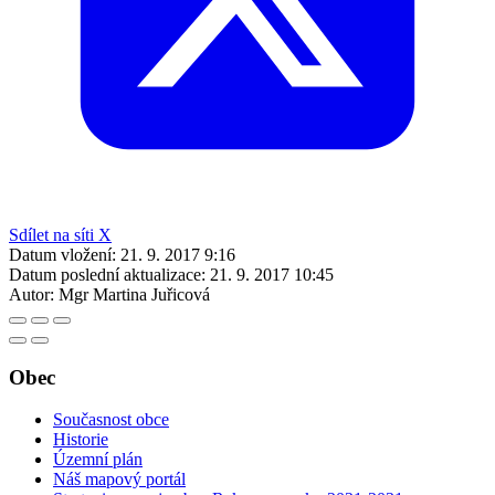
Sdílet na síti X
Datum vložení:
21. 9. 2017 9:16
Datum poslední aktualizace:
21. 9. 2017 10:45
Autor:
Mgr Martina Juřicová
Obec
Současnost obce
Historie
Územní plán
Náš mapový portál