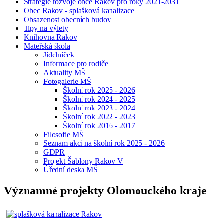
Strategie rozvoje obce Rakov pro roky 2021-2031
Obec Rakov - splašková kanalizace
Obsazenost obecních budov
Tipy na výlety
Knihovna Rakov
Mateřská škola
Jídelníček
Informace pro rodiče
Aktuality MŠ
Fotogalerie MŠ
Školní rok 2025 - 2026
Školní rok 2024 - 2025
Školní rok 2023 - 2024
Školní rok 2022 - 2023
Školní rok 2016 - 2017
Filosofie MŠ
Seznam akcí na školní rok 2025 - 2026
GDPR
Projekt Šablony Rakov V
Úřední deska MŠ
Významné projekty Olomouckého kraje