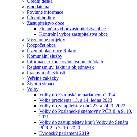
Úřední deska
e-podatelna
Povinné informace
Úřední hodiny
Zastupitelstvo obce
Finanční výbor zastupitelstva obce
Kontrolní výbor zastupitelstva obce
Významné projekty
Rozpočet obce
Územní plán obce Rakov
Komunální služby
Informace o zpracování osobních údajů
Registr smluv, faktur a objednávek
Pracovní příležitosti
Veřejné zakázky
Životní situace
Volby
Volby do Evropského parlamentu 2024
Volba prezidenta 13. a 14. ledna 2023
Volby do zatupitelstev obcí 23. a 24. 9. 2022
Volby do Poslanecké sněmovny PČR 8. a 9. 10.
2021
Volby do zastupitelstev krajů Volby do Senátu
PČR 2. a 3. 10. 2020
Evropský parlament 2019