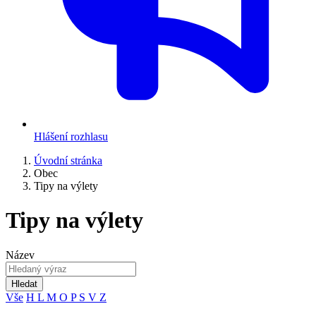
Hlášení rozhlasu
Úvodní stránka
Obec
Tipy na výlety
Tipy na výlety
Název
Hledat
Vše
H
L
M
O
P
S
V
Z