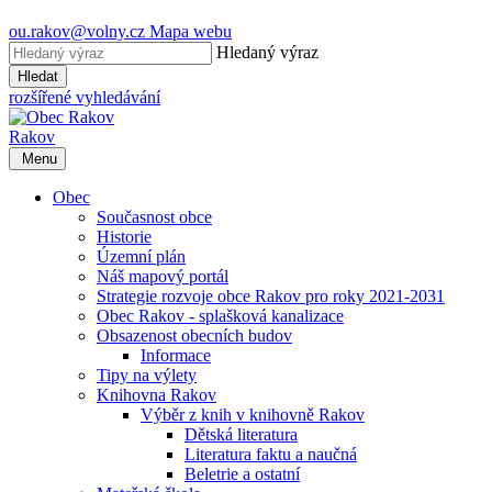
ou.rakov@volny.cz
Mapa webu
Hledaný výraz
Hledat
rozšířené vyhledávání
Rakov
Menu
Obec
Současnost obce
Historie
Územní plán
Náš mapový portál
Strategie rozvoje obce Rakov pro roky 2021-2031
Obec Rakov - splašková kanalizace
Obsazenost obecních budov
Informace
Tipy na výlety
Knihovna Rakov
Výběr z knih v knihovně Rakov
Dětská literatura
Literatura faktu a naučná
Beletrie a ostatní