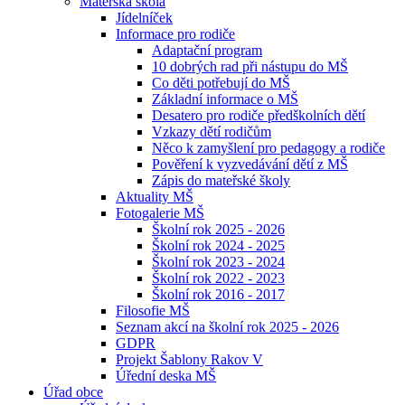
Mateřská škola
Jídelníček
Informace pro rodiče
Adaptační program
10 dobrých rad při nástupu do MŠ
Co děti potřebují do MŠ
Základní informace o MŠ
Desatero pro rodiče předškolních dětí
Vzkazy dětí rodičům
Něco k zamyšlení pro pedagogy a rodiče
Pověření k vyzvedávání dětí z MŠ
Zápis do mateřské školy
Aktuality MŠ
Fotogalerie MŠ
Školní rok 2025 - 2026
Školní rok 2024 - 2025
Školní rok 2023 - 2024
Školní rok 2022 - 2023
Školní rok 2016 - 2017
Filosofie MŠ
Seznam akcí na školní rok 2025 - 2026
GDPR
Projekt Šablony Rakov V
Úřední deska MŠ
Úřad obce