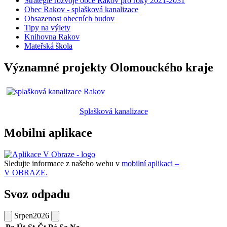
Strategie rozvoje obce Rakov pro roky 2021-2031
Obec Rakov - splašková kanalizace
Obsazenost obecních budov
Tipy na výlety
Knihovna Rakov
Mateřská škola
Významné projekty Olomouckého kraje
Splašková kanalizace
Mobilní aplikace
Sledujte informace z našeho webu v
mobilní aplikaci –
V OBRAZE.
Svoz odpadu
Srpen
2026