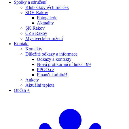
Spolky a sdružení
Klub šikovných ručiček
SDH Rakov
Fotogalerie
Aktuality
SK Rakov
ČZS Rakov
Myslivecké sdružení
Kontakt
Kontakty
Důležité odkazy a informace
Odkazy a kontakty
Nová protikorupční linka 199
PPGO.cz
Finanční arbitráž
Ankety
Aktuální teplota
Občan +