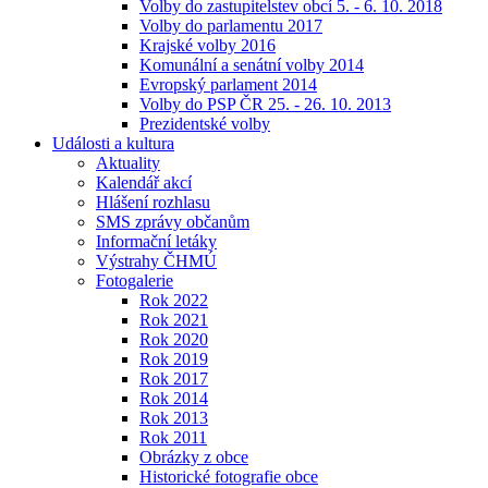
Volby do zastupitelstev obcí 5. - 6. 10. 2018
Volby do parlamentu 2017
Krajské volby 2016
Komunální a senátní volby 2014
Evropský parlament 2014
Volby do PSP ČR 25. - 26. 10. 2013
Prezidentské volby
Události a kultura
Aktuality
Kalendář akcí
Hlášení rozhlasu
SMS zprávy občanům
Informační letáky
Výstrahy ČHMÚ
Fotogalerie
Rok 2022
Rok 2021
Rok 2020
Rok 2019
Rok 2017
Rok 2014
Rok 2013
Rok 2011
Obrázky z obce
Historické fotografie obce