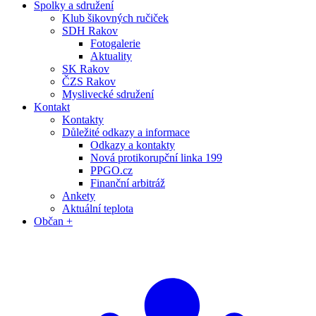
Spolky a sdružení
Klub šikovných ručiček
SDH Rakov
Fotogalerie
Aktuality
SK Rakov
ČZS Rakov
Myslivecké sdružení
Kontakt
Kontakty
Důležité odkazy a informace
Odkazy a kontakty
Nová protikorupční linka 199
PPGO.cz
Finanční arbitráž
Ankety
Aktuální teplota
Občan +