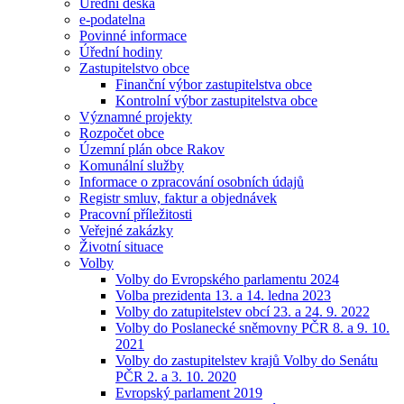
Úřední deska
e-podatelna
Povinné informace
Úřední hodiny
Zastupitelstvo obce
Finanční výbor zastupitelstva obce
Kontrolní výbor zastupitelstva obce
Významné projekty
Rozpočet obce
Územní plán obce Rakov
Komunální služby
Informace o zpracování osobních údajů
Registr smluv, faktur a objednávek
Pracovní příležitosti
Veřejné zakázky
Životní situace
Volby
Volby do Evropského parlamentu 2024
Volba prezidenta 13. a 14. ledna 2023
Volby do zatupitelstev obcí 23. a 24. 9. 2022
Volby do Poslanecké sněmovny PČR 8. a 9. 10.
2021
Volby do zastupitelstev krajů Volby do Senátu
PČR 2. a 3. 10. 2020
Evropský parlament 2019