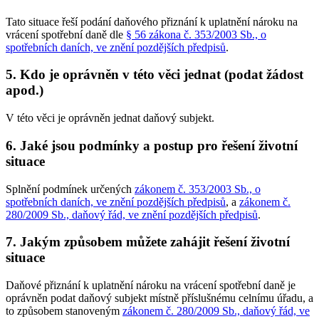
Tato situace řeší podání daňového přiznání k uplatnění nároku na
vrácení spotřební daně dle
§ 56 zákona č. 353/2003 Sb., o
spotřebních daních, ve znění pozdějších předpisů
.
5. Kdo je oprávněn v této věci jednat (podat žádost
apod.)
V této věci je oprávněn jednat daňový subjekt.
6. Jaké jsou podmínky a postup pro řešení životní
situace
Splnění podmínek určených
zákonem č. 353/2003 Sb., o
spotřebních daních, ve znění pozdějších předpisů
, a
zákonem č.
280/2009 Sb., daňový řád, ve znění pozdějších předpisů
.
7. Jakým způsobem můžete zahájit řešení životní
situace
Daňové přiznání k uplatnění nároku na vrácení spotřební daně je
oprávněn podat daňový subjekt místně příslušnému celnímu úřadu, a
to způsobem stanoveným
zákonem č. 280/2009 Sb., daňový řád, ve