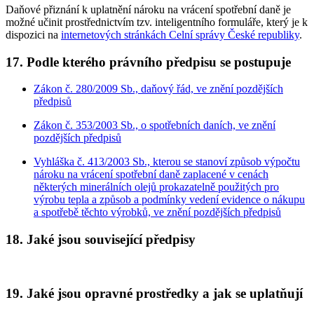
Daňové přiznání k uplatnění nároku na vrácení spotřební daně je
možné učinit prostřednictvím tzv. inteligentního formuláře, který je k
dispozici na
internetových stránkách Celní správy České republiky
.
17. Podle kterého právního předpisu se postupuje
Zákon č. 280/2009 Sb., daňový řád, ve znění pozdějších
předpisů
Zákon č. 353/2003 Sb., o spotřebních daních, ve znění
pozdějších předpisů
Vyhláška č. 413/2003 Sb., kterou se stanoví způsob výpočtu
nároku na vrácení spotřební daně zaplacené v cenách
některých minerálních olejů prokazatelně použitých pro
výrobu tepla a způsob a podmínky vedení evidence o nákupu
a spotřebě těchto výrobků, ve znění pozdějších předpisů
18. Jaké jsou související předpisy
19. Jaké jsou opravné prostředky a jak se uplatňují