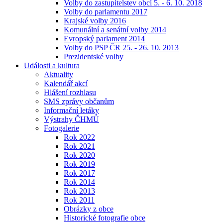
Volby do zastupitelstev obcí 5. - 6. 10. 2018
Volby do parlamentu 2017
Krajské volby 2016
Komunální a senátní volby 2014
Evropský parlament 2014
Volby do PSP ČR 25. - 26. 10. 2013
Prezidentské volby
Události a kultura
Aktuality
Kalendář akcí
Hlášení rozhlasu
SMS zprávy občanům
Informační letáky
Výstrahy ČHMÚ
Fotogalerie
Rok 2022
Rok 2021
Rok 2020
Rok 2019
Rok 2017
Rok 2014
Rok 2013
Rok 2011
Obrázky z obce
Historické fotografie obce