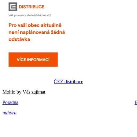
ČEZ distribuce
Mohlo by Vás zajímat
Poradna
B
nahoru