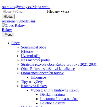
ou.rakov@volny.cz
Mapa webu
Hledaný výraz
Hledat
rozšířené vyhledávání
Rakov
Menu
Obec
Současnost obce
Historie
Územní plán
Náš mapový portál
Strategie rozvoje obce Rakov pro roky 2021-2031
Obec Rakov - splašková kanalizace
Obsazenost obecních budov
Informace
Tipy na výlety
Knihovna Rakov
Výběr z knih v knihovně Rakov
Dětská literatura
Literatura faktu a naučná
Beletrie a ostatní