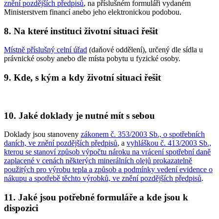
znění pozdějších předpisů
, na příslušném formuláři vydaném
Ministerstvem financí anebo jeho elektronickou podobou.
8. Na které instituci životní situaci řešit
Místně příslušný celní úřad
(daňové oddělení), určený dle sídla u
právnické osoby anebo dle místa pobytu u fyzické osoby.
9. Kde, s kým a kdy životní situaci řešit
10. Jaké doklady je nutné mít s sebou
Doklady jsou stanoveny
zákonem č. 353/2003 Sb., o spotřebních
daních, ve znění pozdějších předpisů
, a
vyhláškou č. 413/2003 Sb.,
kterou se stanoví způsob výpočtu nároku na vrácení spotřební daně
zaplacené v cenách některých minerálních olejů prokazatelně
použitých pro výrobu tepla a způsob a podmínky vedení evidence o
nákupu a spotřebě těchto výrobků, ve znění pozdějších předpisů
.
11. Jaké jsou potřebné formuláře a kde jsou k
dispozici