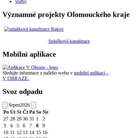
Volby
Významné projekty Olomouckého kraje
Splašková kanalizace
Mobilní aplikace
Sledujte informace z našeho webu v
mobilní aplikaci –
V OBRAZE.
Svoz odpadu
Srpen
2026
Po
Út
St
Čt
Pá
So
Ne
27
28
29
30
31
1
2
3
4
5
6
7
8
9
10
11
12
13
14
15
16