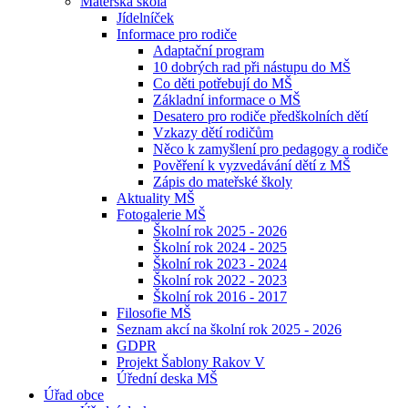
Mateřská škola
Jídelníček
Informace pro rodiče
Adaptační program
10 dobrých rad při nástupu do MŠ
Co děti potřebují do MŠ
Základní informace o MŠ
Desatero pro rodiče předškolních dětí
Vzkazy dětí rodičům
Něco k zamyšlení pro pedagogy a rodiče
Pověření k vyzvedávání dětí z MŠ
Zápis do mateřské školy
Aktuality MŠ
Fotogalerie MŠ
Školní rok 2025 - 2026
Školní rok 2024 - 2025
Školní rok 2023 - 2024
Školní rok 2022 - 2023
Školní rok 2016 - 2017
Filosofie MŠ
Seznam akcí na školní rok 2025 - 2026
GDPR
Projekt Šablony Rakov V
Úřední deska MŠ
Úřad obce