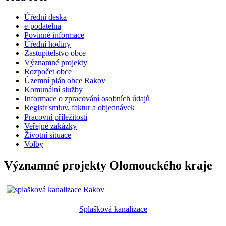
Úřední deska
e-podatelna
Povinné informace
Úřední hodiny
Zastupitelstvo obce
Významné projekty
Rozpočet obce
Územní plán obce Rakov
Komunální služby
Informace o zpracování osobních údajů
Registr smluv, faktur a objednávek
Pracovní příležitosti
Veřejné zakázky
Životní situace
Volby
Významné projekty Olomouckého kraje
Splašková kanalizace