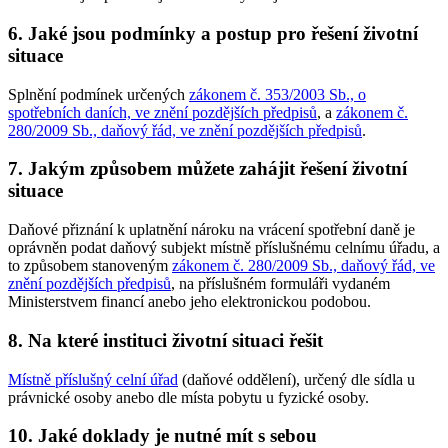
6. Jaké jsou podmínky a postup pro řešení životní
situace
Splnění podmínek určených
zákonem č. 353/2003 Sb., o
spotřebních daních, ve znění pozdějších předpisů
, a
zákonem č.
280/2009 Sb., daňový řád, ve znění pozdějších předpisů
.
7. Jakým způsobem můžete zahájit řešení životní
situace
Daňové přiznání k uplatnění nároku na vrácení spotřební daně je
oprávněn podat daňový subjekt místně příslušnému celnímu úřadu, a
to způsobem stanoveným
zákonem č. 280/2009 Sb., daňový řád, ve
znění pozdějších předpisů
, na příslušném formuláři vydaném
Ministerstvem financí anebo jeho elektronickou podobou.
8. Na které instituci životní situaci řešit
Místně příslušný celní úřad
(daňové oddělení), určený dle sídla u
právnické osoby anebo dle místa pobytu u fyzické osoby.
10. Jaké doklady je nutné mít s sebou