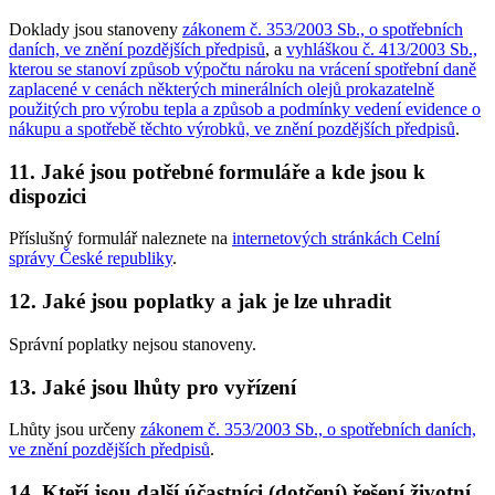
Doklady jsou stanoveny
zákonem č. 353/2003 Sb., o spotřebních
daních, ve znění pozdějších předpisů
, a
vyhláškou č. 413/2003 Sb.,
kterou se stanoví způsob výpočtu nároku na vrácení spotřební daně
zaplacené v cenách některých minerálních olejů prokazatelně
použitých pro výrobu tepla a způsob a podmínky vedení evidence o
nákupu a spotřebě těchto výrobků, ve znění pozdějších předpisů
.
11. Jaké jsou potřebné formuláře a kde jsou k
dispozici
Příslušný formulář naleznete na
internetových stránkách Celní
správy České republiky
.
12. Jaké jsou poplatky a jak je lze uhradit
Správní poplatky nejsou stanoveny.
13. Jaké jsou lhůty pro vyřízení
Lhůty jsou určeny
zákonem č. 353/2003 Sb., o spotřebních daních,
ve znění pozdějších předpisů
.
14. Kteří jsou další účastníci (dotčení) řešení životní