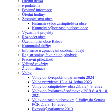
Úřední deska
e-podatelna
Povinné informace
Úřední hodiny
Zastupitelstvo obce
Finanční výbor zastupitelstva obce
Kontrolní výbor zastupitelstva obce
Významné projekty
Rozpočet obce
Územní plán obce Rakov
Komunální služby
Informace o zpracování osobních údajů
Registr smluv, faktur a objednávek
Pracovní příležitosti
Veřejné zakázky
Životní situace
Volby
Volby do Evropského parlamentu 2024
Volba prezidenta 13. a 14. ledna 2023
Volby do zatupitelstev obcí 23. a 24. 9. 2022
Volby do Poslanecké sněmovny PČR 8. a 9. 10.
2021
Volby do zastupitelstev krajů Volby do Senátu
PČR 2. a 3. 10. 2020
Evropský parlament 2019