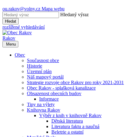
ou.rakov@volny.cz
Mapa webu
Hledaný výraz
Hledat
rozšířené vyhledávání
Rakov
Menu
Obec
Současnost obce
Historie
Územní plán
Náš mapový portál
Strategie rozvoje obce Rakov pro roky 2021-2031
Obec Rakov - splašková kanalizace
Obsazenost obecních budov
Informace
Tipy na výlety
Knihovna Rakov
Výběr z knih v knihovně Rakov
Dětská literatura
Literatura faktu a naučná
Beletrie a ostatní