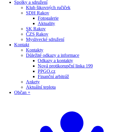
Spolky a sdružení
Klub šikovných ručiček
SDH Rakov
Fotogalerie
Aktuality
SK Rakov
ČZS Rakov
Myslivecké sdružení
Kontakt
Kontakty
Důležité odkazy a informace
Odkazy a kontakty
Nová protikorupční linka 199
PPGO.cz
Finanční arbitráž
Ankety
Aktuální teplota
Občan +