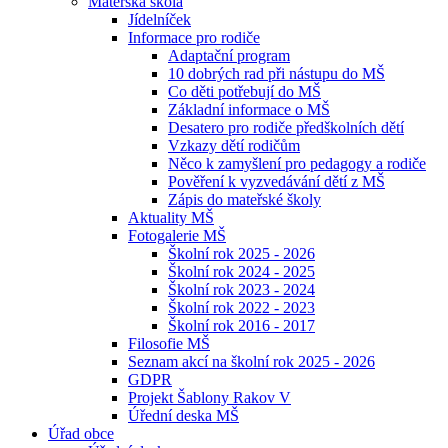
Mateřská škola
Jídelníček
Informace pro rodiče
Adaptační program
10 dobrých rad při nástupu do MŠ
Co děti potřebují do MŠ
Základní informace o MŠ
Desatero pro rodiče předškolních dětí
Vzkazy dětí rodičům
Něco k zamyšlení pro pedagogy a rodiče
Pověření k vyzvedávání dětí z MŠ
Zápis do mateřské školy
Aktuality MŠ
Fotogalerie MŠ
Školní rok 2025 - 2026
Školní rok 2024 - 2025
Školní rok 2023 - 2024
Školní rok 2022 - 2023
Školní rok 2016 - 2017
Filosofie MŠ
Seznam akcí na školní rok 2025 - 2026
GDPR
Projekt Šablony Rakov V
Úřední deska MŠ
Úřad obce