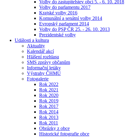
Volby do zastupitelstev obcí 5. - 6. 10. 2018
Volby do parlamentu 2017
Krajské volby 2016
Komunální a senátní volby 2014
Evropský parlament 2014
Volby do PSP ČR 25. - 26. 10. 2013
Prezidentské volby
Události a kultura
Aktuality
Kalendář akcí
Hlášení rozhlasu
SMS zprávy občanům
Informační letáky
Výstrahy ČHMÚ
Fotogalerie
Rok 2022
Rok 2021
Rok 2020
Rok 2019
Rok 2017
Rok 2014
Rok 2013
Rok 2011
Obrázky z obce
Historické fotografie obce