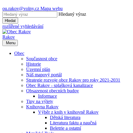
ou.rakov@volny.cz
Mapa webu
Hledaný výraz
Hledat
rozšířené vyhledávání
Rakov
Menu
Obec
Současnost obce
Historie
Územní plán
Náš mapový portál
Strategie rozvoje obce Rakov pro roky 2021-2031
Obec Rakov - splašková kanalizace
Obsazenost obecních budov
Informace
Tipy na výlety
Knihovna Rakov
Výběr z knih v knihovně Rakov
Dětská literatura
Literatura faktu a naučná
Beletrie a ostatní