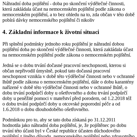
Náhradní doba pojištění - doba po skončení výdělečné činnosti,
která zakládala účast na nemocenském pojištění podle zákona o
nemocenském pojištění, a to bez ohledu na to, zda občan v této době
pobírá dávky nemocenského pojištění či nikoliv
4. Základní informace k životní situaci
Při splnění podmínky jednoho roku pojištění je náhradní dobou
pojištění doba po skončení výdělečné činnosti, která zakládala účast
na nemocenském pojištění podle zákona o nemocenském pojištění.
Jedná se o dobu trvání dočasné pracovní neschopnosti, kterou si
občan nepřivodil úmyslně, pokud tato dočasná pracovní
neschopnost vznikla v době této výdělečné činnosti nebo v ochranné
lhůtě podle zákona o nemocenském pojištění, dále o dobu karantény
nařízené v době této výdělečné činnosti nebo v ochranné lhůtě, o
dobu trvání podpůrčí doby u ošetřovného a dobu trvání podpůrčí
doby u peněžité pomoci v mateřství před porodem, od 1.2.2018 též
o dobu trvání podpůrčí doby u otcovské poporodní péče a od
1.6.2018 o dobu dlouhodobého ošetřovného.
Podmínkou pro to, aby se tato doba získaná po 31.12.2011
hodnotila jako náhradní doba pojištění, je, že pojištěnec po dobu
trvání této účasti byl v České republice účasten důchodového
pojištění z jiného důvodu, nemocenského pojištění nebo zdravotního