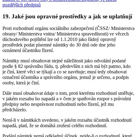
pozdějších předpisů
19. Jaké jsou opravné prostředky a jak se uplatňují
Proti rozhodnutí orgánu sociálního zabezpečení (ČSSZ/ Ministerstva
obrany/ Ministerstva vnitra/ Ministerstva spravedlnosti) ve věcech
důchodového pojištění lze od 1.1.2010 jako řádný opravný
prostředek podat písemné námitky do 30 dnů ode dne jeho
oznámení účastníku řízení.
Námitky musí obsahovat stejné náležitosti jako odvolání podané
podle § 82 správního řádu, tj. především z nich má být patrno, kdo
je činí, které věci se týkají a co se navrhuje; musí tedy obsahovat
označení účastníka a správního orgánu, jemuž je určeno, a podpis
osoby, která je činí.
Dále musí obsahovat údaje o tom, proti kterému rozhodnutí směřuje,
v jakém rozsahu ho napadá a v čem je spatřován rozpor s právními
předpisy nebo nesprávnost rozhodnutí nebo řízení, jež mu
předcházelo.
Není-li v námitkách uvedeno, v jakém rozsahu účastník rozhodnutí
napadá, platí, že se domáhá zrušení celého rozhodnutí.
Podání námitek nemá odkladný účinek, nejde-li o rozhodnutí, které