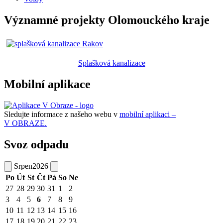
Významné projekty Olomouckého kraje
Splašková kanalizace
Mobilní aplikace
Sledujte informace z našeho webu v
mobilní aplikaci –
V OBRAZE.
Svoz odpadu
Srpen
2026
Po
Út
St
Čt
Pá
So
Ne
27
28
29
30
31
1
2
3
4
5
6
7
8
9
10
11
12
13
14
15
16
17
18
19
20
21
22
23