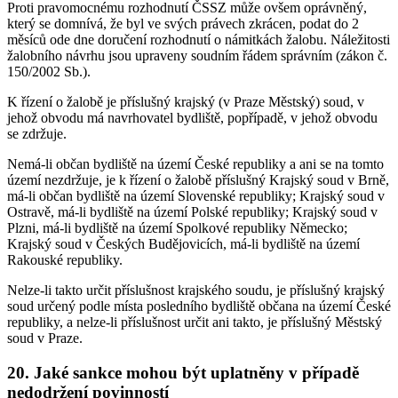
Proti pravomocnému rozhodnutí ČSSZ může ovšem oprávněný,
který se domnívá, že byl ve svých právech zkrácen, podat do 2
měsíců ode dne doručení rozhodnutí o námitkách žalobu. Náležitosti
žalobního návrhu jsou upraveny soudním řádem správním (zákon č.
150/2002 Sb.).
K řízení o žalobě je příslušný krajský (v Praze Městský) soud, v
jehož obvodu má navrhovatel bydliště, popřípadě, v jehož obvodu
se zdržuje.
Nemá-li občan bydliště na území České republiky a ani se na tomto
území nezdržuje, je k řízení o žalobě příslušný Krajský soud v Brně,
má-li občan bydliště na území Slovenské republiky; Krajský soud v
Ostravě, má-li bydliště na území Polské republiky; Krajský soud v
Plzni, má-li bydliště na území Spolkové republiky Německo;
Krajský soud v Českých Budějovicích, má-li bydliště na území
Rakouské republiky.
Nelze-li takto určit příslušnost krajského soudu, je příslušný krajský
soud určený podle místa posledního bydliště občana na území České
republiky, a nelze-li příslušnost určit ani takto, je příslušný Městský
soud v Praze.
20. Jaké sankce mohou být uplatněny v případě
nedodržení povinností