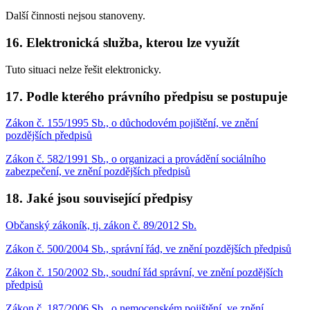
Další činnosti nejsou stanoveny.
16. Elektronická služba, kterou lze využít
Tuto situaci nelze řešit elektronicky.
17. Podle kterého právního předpisu se postupuje
Zákon č. 155/1995 Sb., o důchodovém pojištění, ve znění
pozdějších předpisů
Zákon č. 582/1991 Sb., o organizaci a provádění sociálního
zabezpečení, ve znění pozdějších předpisů
18. Jaké jsou související předpisy
Občanský zákoník, tj. zákon č. 89/2012 Sb.
Zákon č. 500/2004 Sb., správní řád, ve znění pozdějších předpisů
Zákon č. 150/2002 Sb., soudní řád správní, ve znění pozdějších
předpisů
Zákon č. 187/2006 Sb., o nemocenském pojištění, ve znění