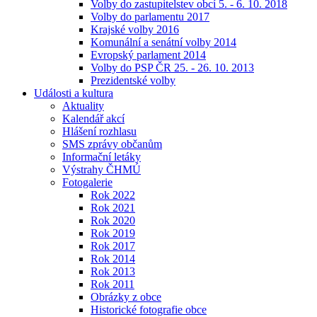
Volby do zastupitelstev obcí 5. - 6. 10. 2018
Volby do parlamentu 2017
Krajské volby 2016
Komunální a senátní volby 2014
Evropský parlament 2014
Volby do PSP ČR 25. - 26. 10. 2013
Prezidentské volby
Události a kultura
Aktuality
Kalendář akcí
Hlášení rozhlasu
SMS zprávy občanům
Informační letáky
Výstrahy ČHMÚ
Fotogalerie
Rok 2022
Rok 2021
Rok 2020
Rok 2019
Rok 2017
Rok 2014
Rok 2013
Rok 2011
Obrázky z obce
Historické fotografie obce