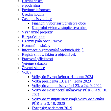
Úřední deska
e-podatelna
Povinné informace
Úřední hodiny
Zastupitelstvo obce
Finanční výbor zastupitelstva obce
Kontrolní výbor zastupitelstva obce
Významné projekty
Rozpočet obce
Územní plán obce Rakov
Komunální služby
Informace o zpracování osobních údajů
Registr smluv, faktur a objednávek
Pracovní příležitosti
Veřejné zakázky
Životní situace
Volby
Volby do Evropského parlamentu 2024
Volba prezidenta 13. a 14. ledna 2023
Volby do zatupitelstev obcí 23. a 24. 9. 2022
Volby do Poslanecké sněmovny PČR 8. a 9. 10.
2021
Volby do zastupitelstev krajů Volby do Senátu
PČR 2. a 3. 10. 2020
Evropský parlament 2019