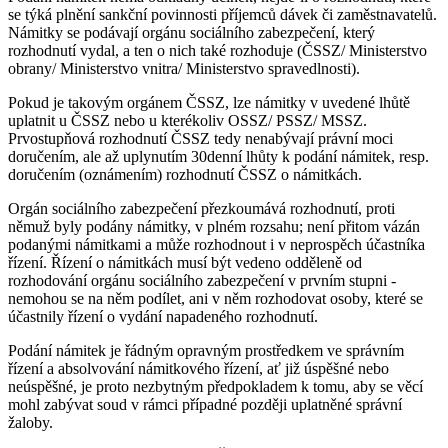
se týká plnění sankční povinnosti příjemců dávek či zaměstnavatelů.
Námitky se podávají orgánu sociálního zabezpečení, který
rozhodnutí vydal, a ten o nich také rozhoduje (ČSSZ/ Ministerstvo
obrany/ Ministerstvo vnitra/ Ministerstvo spravedlnosti).
Pokud je takovým orgánem ČSSZ, lze námitky v uvedené lhůtě
uplatnit u ČSSZ nebo u kterékoliv OSSZ/ PSSZ/ MSSZ.
Prvostupňová rozhodnutí ČSSZ tedy nenabývají právní moci
doručením, ale až uplynutím 30denní lhůty k podání námitek, resp.
doručením (oznámením) rozhodnutí ČSSZ o námitkách.
Orgán sociálního zabezpečení přezkoumává rozhodnutí, proti
němuž byly podány námitky, v plném rozsahu; není přitom vázán
podanými námitkami a může rozhodnout i v neprospěch účastníka
řízení. Řízení o námitkách musí být vedeno odděleně od
rozhodování orgánu sociálního zabezpečení v prvním stupni -
nemohou se na něm podílet, ani v něm rozhodovat osoby, které se
účastnily řízení o vydání napadeného rozhodnutí.
Podání námitek je řádným opravným prostředkem ve správním
řízení a absolvování námitkového řízení, ať již úspěšné nebo
neúspěšné, je proto nezbytným předpokladem k tomu, aby se věcí
mohl zabývat soud v rámci případné později uplatněné správní
žaloby.