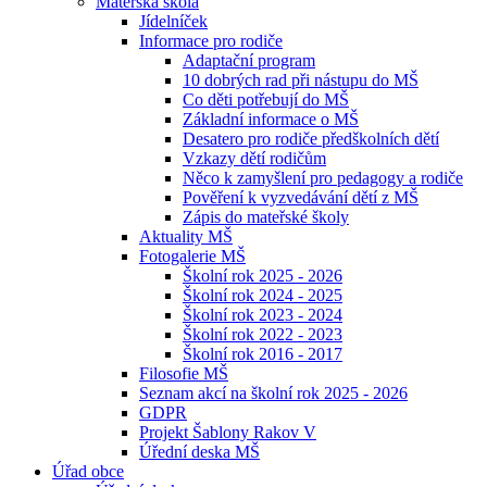
Mateřská škola
Jídelníček
Informace pro rodiče
Adaptační program
10 dobrých rad při nástupu do MŠ
Co děti potřebují do MŠ
Základní informace o MŠ
Desatero pro rodiče předškolních dětí
Vzkazy dětí rodičům
Něco k zamyšlení pro pedagogy a rodiče
Pověření k vyzvedávání dětí z MŠ
Zápis do mateřské školy
Aktuality MŠ
Fotogalerie MŠ
Školní rok 2025 - 2026
Školní rok 2024 - 2025
Školní rok 2023 - 2024
Školní rok 2022 - 2023
Školní rok 2016 - 2017
Filosofie MŠ
Seznam akcí na školní rok 2025 - 2026
GDPR
Projekt Šablony Rakov V
Úřední deska MŠ
Úřad obce