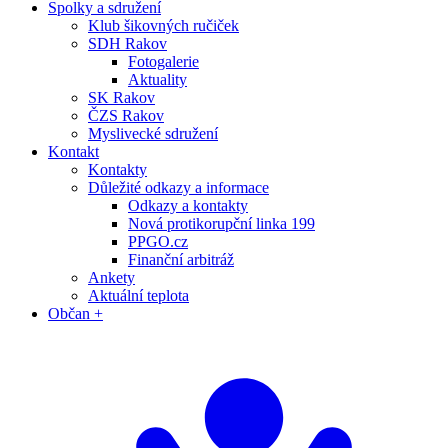
Spolky a sdružení
Klub šikovných ručiček
SDH Rakov
Fotogalerie
Aktuality
SK Rakov
ČZS Rakov
Myslivecké sdružení
Kontakt
Kontakty
Důležité odkazy a informace
Odkazy a kontakty
Nová protikorupční linka 199
PPGO.cz
Finanční arbitráž
Ankety
Aktuální teplota
Občan +