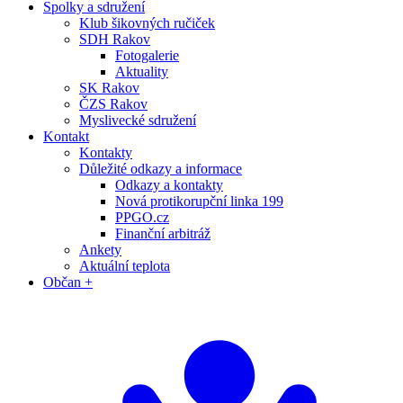
Spolky a sdružení
Klub šikovných ručiček
SDH Rakov
Fotogalerie
Aktuality
SK Rakov
ČZS Rakov
Myslivecké sdružení
Kontakt
Kontakty
Důležité odkazy a informace
Odkazy a kontakty
Nová protikorupční linka 199
PPGO.cz
Finanční arbitráž
Ankety
Aktuální teplota
Občan +