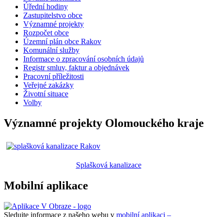
Úřední hodiny
Zastupitelstvo obce
Významné projekty
Rozpočet obce
Územní plán obce Rakov
Komunální služby
Informace o zpracování osobních údajů
Registr smluv, faktur a objednávek
Pracovní příležitosti
Veřejné zakázky
Životní situace
Volby
Významné projekty Olomouckého kraje
Splašková kanalizace
Mobilní aplikace
Sledujte informace z našeho webu v
mobilní aplikaci –