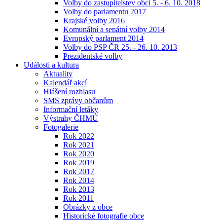
Volby do zastupitelstev obcí 5. - 6. 10. 2018
Volby do parlamentu 2017
Krajské volby 2016
Komunální a senátní volby 2014
Evropský parlament 2014
Volby do PSP ČR 25. - 26. 10. 2013
Prezidentské volby
Události a kultura
Aktuality
Kalendář akcí
Hlášení rozhlasu
SMS zprávy občanům
Informační letáky
Výstrahy ČHMÚ
Fotogalerie
Rok 2022
Rok 2021
Rok 2020
Rok 2019
Rok 2017
Rok 2014
Rok 2013
Rok 2011
Obrázky z obce
Historické fotografie obce