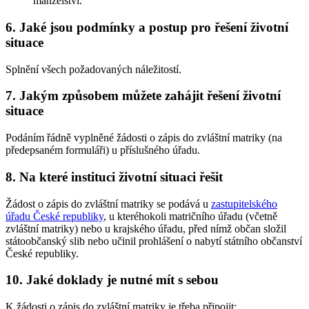
manželství.
6. Jaké jsou podmínky a postup pro řešení životní
situace
Splnění všech požadovaných náležitostí.
7. Jakým způsobem můžete zahájit řešení životní
situace
Podáním řádně vyplněné žádosti o zápis do zvláštní matriky (na
předepsaném formuláři) u příslušného úřadu.
8. Na které instituci životní situaci řešit
Žádost o zápis do zvláštní matriky se podává u
zastupitelského
úřadu České republiky
, u kteréhokoli matričního úřadu (včetně
zvláštní matriky) nebo u krajského úřadu, před nímž občan složil
státoobčanský slib nebo učinil prohlášení o nabytí státního občanství
České republiky.
10. Jaké doklady je nutné mít s sebou
K žádosti o zápis do zvláštní matriky je třeba připojit: