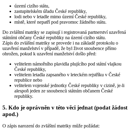
území cizího státu,
zastupitelském úřadu České republiky,
lodi nebo v letadle mimo území České republiky,
místě, které nepatří pod pravomoc žádného státu.
Do zvláštní matriky se zapisují i registrovaná partnerství uzavřená
státními občany České republiky na území cizího státu.
Zápis do zvláštní matriky se provede i na základě protokolu o
uzavření manželství v případě, že byl život snoubence přímo
ohrožen, pokud k uzavření manželství došlo před:
velitelem námořního plavidla plujícího pod státní vlajkou
České republiky,
velitelem letadla zapsaného v leteckém rejstříku v České
republice nebo
velitelem vojenské jednotky České republiky v cizině, je-li
alespoň jeden ze snoubenců státním občanem České
republiky.
5. Kdo je oprávněn v této věci jednat (podat žádost
apod.)
O zápis narození do zvláštní matriky může požádat: