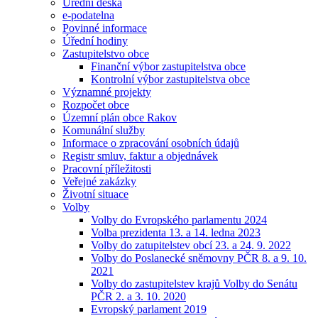
Úřední deska
e-podatelna
Povinné informace
Úřední hodiny
Zastupitelstvo obce
Finanční výbor zastupitelstva obce
Kontrolní výbor zastupitelstva obce
Významné projekty
Rozpočet obce
Územní plán obce Rakov
Komunální služby
Informace o zpracování osobních údajů
Registr smluv, faktur a objednávek
Pracovní příležitosti
Veřejné zakázky
Životní situace
Volby
Volby do Evropského parlamentu 2024
Volba prezidenta 13. a 14. ledna 2023
Volby do zatupitelstev obcí 23. a 24. 9. 2022
Volby do Poslanecké sněmovny PČR 8. a 9. 10.
2021
Volby do zastupitelstev krajů Volby do Senátu
PČR 2. a 3. 10. 2020
Evropský parlament 2019