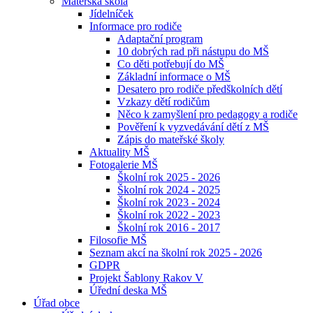
Mateřská škola
Jídelníček
Informace pro rodiče
Adaptační program
10 dobrých rad při nástupu do MŠ
Co děti potřebují do MŠ
Základní informace o MŠ
Desatero pro rodiče předškolních dětí
Vzkazy dětí rodičům
Něco k zamyšlení pro pedagogy a rodiče
Pověření k vyzvedávání dětí z MŠ
Zápis do mateřské školy
Aktuality MŠ
Fotogalerie MŠ
Školní rok 2025 - 2026
Školní rok 2024 - 2025
Školní rok 2023 - 2024
Školní rok 2022 - 2023
Školní rok 2016 - 2017
Filosofie MŠ
Seznam akcí na školní rok 2025 - 2026
GDPR
Projekt Šablony Rakov V
Úřední deska MŠ
Úřad obce