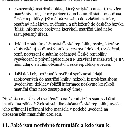
cizozemský matriční doklad, který se týká narození, uzavření
manželství, registrace partnerství nebo úmrtí státního občana
České republiky, jež má být zapsáno do zvláštní matriky,
opatřený náležitými ověřeními a přeložený do českého jazyka
(bližší informace poskytne kterýkoli matriční úřad nebo
zastupitelský úřad),
doklad o státním občanství České republiky osoby, které se
zápis týká, tj. občanský průkaz, cestovní doklad, osvědčení,
popř. potvrzení o státním občanství České republiky,
vysvědčení o právní způsobilosti k uzavření manželství, je-li v
něm údaj o státním občanství České republiky uveden,
další doklady potřebné k ověření správnosti údajů
zapisovaných do matriční knihy, nelze-li je prokázat shora
uvedenými doklady (bližší informace poskytne kterýkoli
matriční úřad nebo zastupitelský úřad).
Při zápisu manželství uzavřeného na území cizího státu zvláštní
matrika na základě žádosti státního občana České republiky uvede
jeho příjmení i příjmení jeho manžela v podobě uvedené na
cizozemském matričním dokladu.
11. Jaké jsou potřebné formuláře a kde jsou k