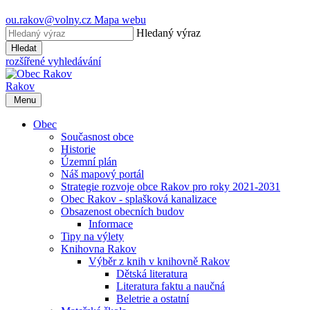
ou.rakov@volny.cz
Mapa webu
Hledaný výraz
Hledat
rozšířené vyhledávání
Rakov
Menu
Obec
Současnost obce
Historie
Územní plán
Náš mapový portál
Strategie rozvoje obce Rakov pro roky 2021-2031
Obec Rakov - splašková kanalizace
Obsazenost obecních budov
Informace
Tipy na výlety
Knihovna Rakov
Výběr z knih v knihovně Rakov
Dětská literatura
Literatura faktu a naučná
Beletrie a ostatní