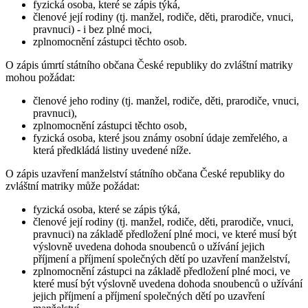
fyzická osoba, které se zápis týká,
členové její rodiny (tj. manžel, rodiče, děti, prarodiče, vnuci,
pravnuci) - i bez plné moci,
zplnomocnění zástupci těchto osob.
O zápis úmrtí státního občana České republiky do zvláštní matriky
mohou požádat:
členové jeho rodiny (tj. manžel, rodiče, děti, prarodiče, vnuci,
pravnuci),
zplnomocnění zástupci těchto osob,
fyzická osoba, které jsou známy osobní údaje zemřelého, a
která předkládá listiny uvedené níže.
O zápis uzavření manželství státního občana České republiky do
zvláštní matriky může požádat:
fyzická osoba, které se zápis týká,
členové její rodiny (tj. manžel, rodiče, děti, prarodiče, vnuci,
pravnuci) na základě předložení plné moci, ve které musí být
výslovně uvedena dohoda snoubenců o užívání jejich
příjmení a příjmení společných dětí po uzavření manželství,
zplnomocnění zástupci na základě předložení plné moci, ve
které musí být výslovně uvedena dohoda snoubenců o užívání
jejich příjmení a příjmení společných dětí po uzavření