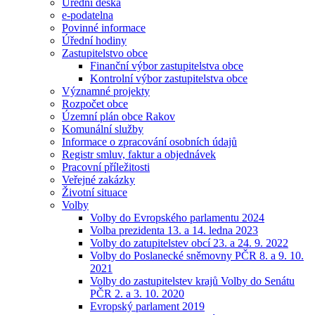
Úřední deska
e-podatelna
Povinné informace
Úřední hodiny
Zastupitelstvo obce
Finanční výbor zastupitelstva obce
Kontrolní výbor zastupitelstva obce
Významné projekty
Rozpočet obce
Územní plán obce Rakov
Komunální služby
Informace o zpracování osobních údajů
Registr smluv, faktur a objednávek
Pracovní příležitosti
Veřejné zakázky
Životní situace
Volby
Volby do Evropského parlamentu 2024
Volba prezidenta 13. a 14. ledna 2023
Volby do zatupitelstev obcí 23. a 24. 9. 2022
Volby do Poslanecké sněmovny PČR 8. a 9. 10.
2021
Volby do zastupitelstev krajů Volby do Senátu
PČR 2. a 3. 10. 2020
Evropský parlament 2019