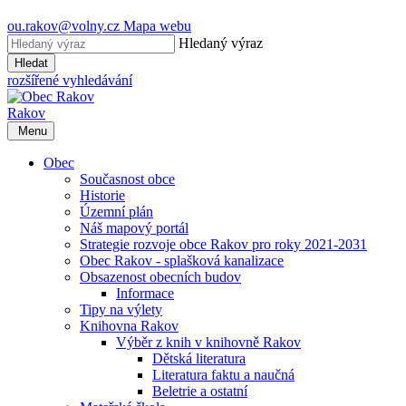
ou.rakov@volny.cz
Mapa webu
Hledaný výraz
Hledat
rozšířené vyhledávání
Rakov
Menu
Obec
Současnost obce
Historie
Územní plán
Náš mapový portál
Strategie rozvoje obce Rakov pro roky 2021-2031
Obec Rakov - splašková kanalizace
Obsazenost obecních budov
Informace
Tipy na výlety
Knihovna Rakov
Výběr z knih v knihovně Rakov
Dětská literatura
Literatura faktu a naučná
Beletrie a ostatní