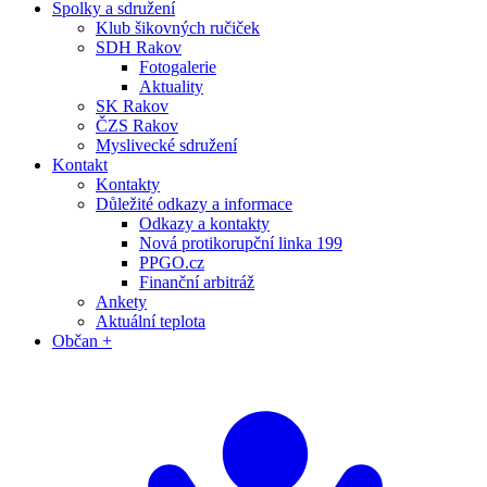
Spolky a sdružení
Klub šikovných ručiček
SDH Rakov
Fotogalerie
Aktuality
SK Rakov
ČZS Rakov
Myslivecké sdružení
Kontakt
Kontakty
Důležité odkazy a informace
Odkazy a kontakty
Nová protikorupční linka 199
PPGO.cz
Finanční arbitráž
Ankety
Aktuální teplota
Občan +