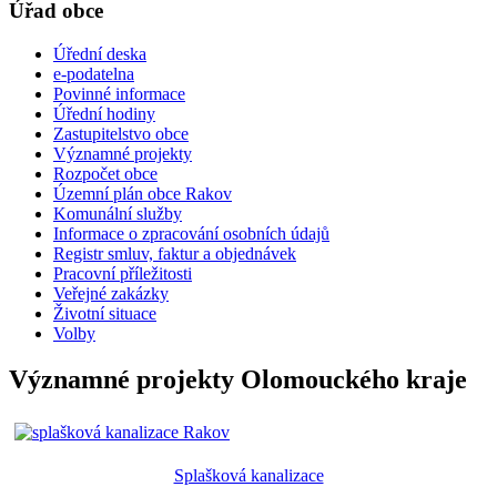
Úřad obce
Úřední deska
e-podatelna
Povinné informace
Úřední hodiny
Zastupitelstvo obce
Významné projekty
Rozpočet obce
Územní plán obce Rakov
Komunální služby
Informace o zpracování osobních údajů
Registr smluv, faktur a objednávek
Pracovní příležitosti
Veřejné zakázky
Životní situace
Volby
Významné projekty Olomouckého kraje
Splašková kanalizace