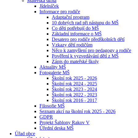
Mateřská škola
Jídelníček
Informace pro rodiče
Adaptační program
10 dobrých rad při nástupu do MŠ
Co děti potřebují do MŠ
Základní informace o MŠ
Desatero pro rodiče předškolních dětí
Vzkazy dětí rodičům
Něco k zamyšlení pro pedagogy a rodiče
Pověření k vyzvedávání dětí z MŠ
Zápis do mateřské školy
Aktuality MŠ
Fotogalerie MŠ
Školní rok 2025 - 2026
Školní rok 2024 - 2025
Školní rok 2023 - 2024
Školní rok 2022 - 2023
Školní rok 2016 - 2017
Filosofie MŠ
Seznam akcí na školní rok 2025 - 2026
GDPR
Projekt Šablony Rakov V
Úřední deska MŠ
Úřad obce