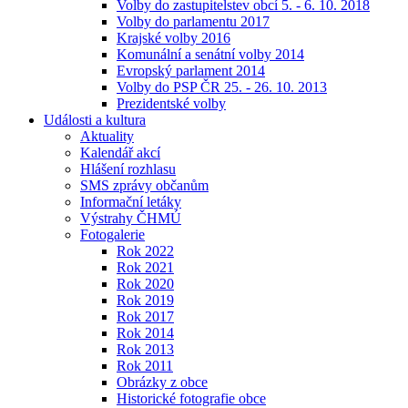
Volby do zastupitelstev obcí 5. - 6. 10. 2018
Volby do parlamentu 2017
Krajské volby 2016
Komunální a senátní volby 2014
Evropský parlament 2014
Volby do PSP ČR 25. - 26. 10. 2013
Prezidentské volby
Události a kultura
Aktuality
Kalendář akcí
Hlášení rozhlasu
SMS zprávy občanům
Informační letáky
Výstrahy ČHMÚ
Fotogalerie
Rok 2022
Rok 2021
Rok 2020
Rok 2019
Rok 2017
Rok 2014
Rok 2013
Rok 2011
Obrázky z obce
Historické fotografie obce