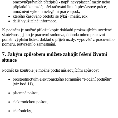
pracovněprávních předpisů - např. nevyplacení mzdy nebo
příplatků ke mzdě, překračování limitů přesčasové práce,
umožnění výkonu nelegální práce apod.,
kterého časového období se týká - měsíc, rok,
další využitelné informace.
K podnětu je možné přiložit kopie dokladů prokazujících uvedené
skutečnosti, jako je pracovní smlouva, dohoda mimo pracovní
poměr, výplatní lístek, doklad o přijetí mzdy, výpověď z pracovního
poměru, potvrzení o zaměstnání.
7. Jakým způsobem můžete zahájit řešení životní
situace
Podnět ke kontrole je možné podat následujícími způsoby:
prostřednictvím elektronického formuláře "Podání podnětu"
(viz bod 11),
písemně poštou,
elektronickou poštou,
telefonicky,