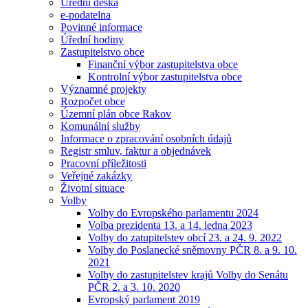
Úřední deska
e-podatelna
Povinné informace
Úřední hodiny
Zastupitelstvo obce
Finanční výbor zastupitelstva obce
Kontrolní výbor zastupitelstva obce
Významné projekty
Rozpočet obce
Územní plán obce Rakov
Komunální služby
Informace o zpracování osobních údajů
Registr smluv, faktur a objednávek
Pracovní příležitosti
Veřejné zakázky
Životní situace
Volby
Volby do Evropského parlamentu 2024
Volba prezidenta 13. a 14. ledna 2023
Volby do zatupitelstev obcí 23. a 24. 9. 2022
Volby do Poslanecké sněmovny PČR 8. a 9. 10.
2021
Volby do zastupitelstev krajů Volby do Senátu
PČR 2. a 3. 10. 2020
Evropský parlament 2019