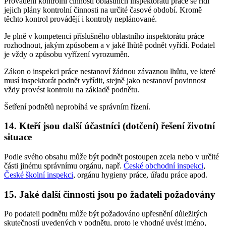
Provádění kontrolní činnosti oblastních inspektorátů práce se řídí
jejich plány kontrolní činnosti na určité časové období. Kromě
těchto kontrol provádějí i kontroly neplánované.
Je plně v kompetenci příslušného oblastního inspektorátu práce
rozhodnout, jakým způsobem a v jaké lhůtě podnět vyřídí. Podatel
je vždy o způsobu vyřízení vyrozuměn.
Zákon o inspekci práce nestanoví žádnou závaznou lhůtu, ve které
musí inspektorát podnět vyřídit, stejně jako nestanoví povinnost
vždy provést kontrolu na základě podnětu.
Šetření podnětů neprobíhá ve správním řízení.
14. Kteří jsou další účastníci (dotčení) řešení životní
situace
Podle svého obsahu může být podnět postoupen zcela nebo v určité
části jinému správnímu orgánu, např.
České obchodní inspekci
,
České školní inspekci
, orgánu hygieny práce, úřadu práce apod.
15. Jaké další činnosti jsou po žadateli požadovány
Po podateli podnětu může být požadováno upřesnění důležitých
skutečností uvedených v podnětu, proto je vhodné uvést jméno,