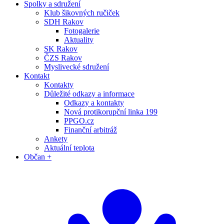
Spolky a sdružení
Klub šikovných ručiček
SDH Rakov
Fotogalerie
Aktuality
SK Rakov
ČZS Rakov
Myslivecké sdružení
Kontakt
Kontakty
Důležité odkazy a informace
Odkazy a kontakty
Nová protikorupční linka 199
PPGO.cz
Finanční arbitráž
Ankety
Aktuální teplota
Občan +