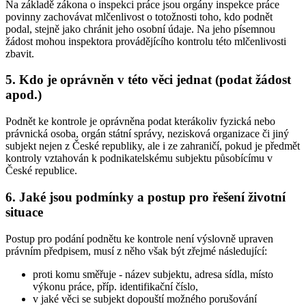
Na základě zákona o inspekci práce jsou orgány inspekce práce
povinny zachovávat mlčenlivost o totožnosti toho, kdo podnět
podal, stejně jako chránit jeho osobní údaje. Na jeho písemnou
žádost mohou inspektora provádějícího kontrolu této mlčenlivosti
zbavit.
5. Kdo je oprávněn v této věci jednat (podat žádost
apod.)
Podnět ke kontrole je oprávněna podat kterákoliv fyzická nebo
právnická osoba, orgán státní správy, nezisková organizace či jiný
subjekt nejen z České republiky, ale i ze zahraničí, pokud je předmět
kontroly vztahován k podnikatelskému subjektu působícímu v
České republice.
6. Jaké jsou podmínky a postup pro řešení životní
situace
Postup pro podání podnětu ke kontrole není výslovně upraven
právním předpisem, musí z něho však být zřejmé následující:
proti komu směřuje - název subjektu, adresa sídla, místo
výkonu práce, příp. identifikační číslo,
v jaké věci se subjekt dopouští možného porušování