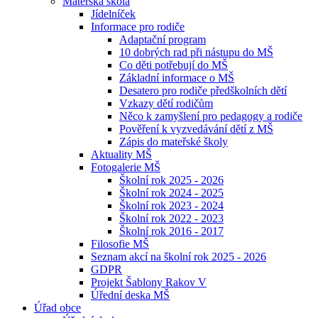
Mateřská škola
Jídelníček
Informace pro rodiče
Adaptační program
10 dobrých rad při nástupu do MŠ
Co děti potřebují do MŠ
Základní informace o MŠ
Desatero pro rodiče předškolních dětí
Vzkazy dětí rodičům
Něco k zamyšlení pro pedagogy a rodiče
Pověření k vyzvedávání dětí z MŠ
Zápis do mateřské školy
Aktuality MŠ
Fotogalerie MŠ
Školní rok 2025 - 2026
Školní rok 2024 - 2025
Školní rok 2023 - 2024
Školní rok 2022 - 2023
Školní rok 2016 - 2017
Filosofie MŠ
Seznam akcí na školní rok 2025 - 2026
GDPR
Projekt Šablony Rakov V
Úřední deska MŠ
Úřad obce