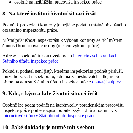
osobně na nejbližším pracovišti inspekce práce.
8. Na které instituci životní situaci řešit
Podnět k provedení kontroly je nejlépe podat u místně příslušného
oblastního inspektorátu práce.
Místní příslušnost inspektorátu k výkonu kontroly se řídí místem
činnosti kontrolované osoby (místem výkonu práce).
Adresy inspektorátů jsou uvedeny na
internetových stránkách
Státního úřadu inspekce práce
.
Pokud si podatel není jistý, kterému inspektorátu podnět přísluší,
může ho zaslat inspektorátu, kde má zaměstnavatel sídlo, nebo
přímo na adresu Státního úřadu inspekce práce:
opava@suip.cz
.
9. Kde, s kým a kdy životní situaci řešit
Osobně lze podat podnět na kterémkoliv poradenském pracovišti
inspekce práce podle rozpisu poradenských dnů a hodin - viz
internetové stránky Státního úřadu inspekce práce
.
10. Jaké doklady je nutné mít s sebou