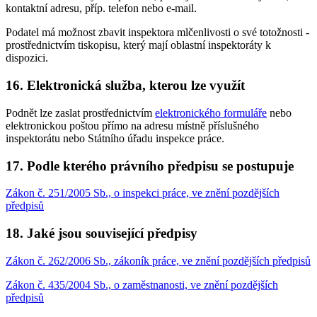
kontaktní adresu, příp. telefon nebo e-mail.
Podatel má možnost zbavit inspektora mlčenlivosti o své totožnosti -
prostřednictvím tiskopisu, který mají oblastní inspektoráty k
dispozici.
16. Elektronická služba, kterou lze využít
Podnět lze zaslat prostřednictvím
elektronického formuláře
nebo
elektronickou poštou přímo na adresu místně příslušného
inspektorátu nebo Státního úřadu inspekce práce.
17. Podle kterého právního předpisu se postupuje
Zákon č. 251/2005 Sb., o inspekci práce, ve znění pozdějších
předpisů
18. Jaké jsou související předpisy
Zákon č. 262/2006 Sb., zákoník práce, ve znění pozdějších předpisů
Zákon č. 435/2004 Sb., o zaměstnanosti, ve znění pozdějších
předpisů