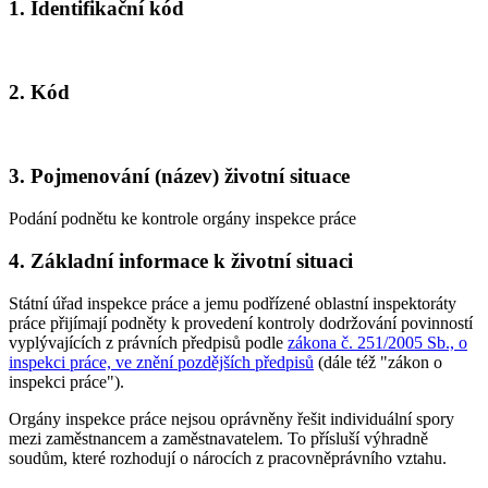
1. Identifikační kód
2. Kód
3. Pojmenování (název) životní situace
Podání podnětu ke kontrole orgány inspekce práce
4. Základní informace k životní situaci
Státní úřad inspekce práce a jemu podřízené oblastní inspektoráty
práce přijímají podněty k provedení kontroly dodržování povinností
vyplývajících z právních předpisů podle
zákona č. 251/2005 Sb., o
inspekci práce, ve znění pozdějších předpisů
(dále též "zákon o
inspekci práce").
Orgány inspekce práce nejsou oprávněny řešit individuální spory
mezi zaměstnancem a zaměstnavatelem. To přísluší výhradně
soudům, které rozhodují o nárocích z pracovněprávního vztahu.