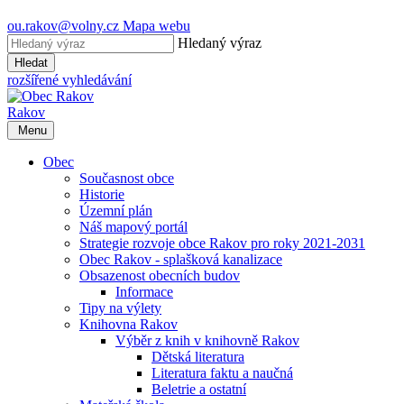
ou.rakov@volny.cz
Mapa webu
Hledaný výraz
Hledat
rozšířené vyhledávání
Rakov
Menu
Obec
Současnost obce
Historie
Územní plán
Náš mapový portál
Strategie rozvoje obce Rakov pro roky 2021-2031
Obec Rakov - splašková kanalizace
Obsazenost obecních budov
Informace
Tipy na výlety
Knihovna Rakov
Výběr z knih v knihovně Rakov
Dětská literatura
Literatura faktu a naučná
Beletrie a ostatní