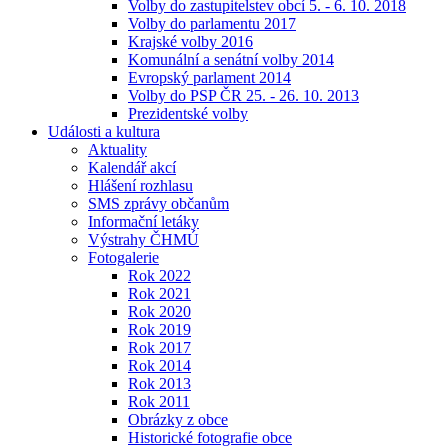
Volby do zastupitelstev obcí 5. - 6. 10. 2018
Volby do parlamentu 2017
Krajské volby 2016
Komunální a senátní volby 2014
Evropský parlament 2014
Volby do PSP ČR 25. - 26. 10. 2013
Prezidentské volby
Události a kultura
Aktuality
Kalendář akcí
Hlášení rozhlasu
SMS zprávy občanům
Informační letáky
Výstrahy ČHMÚ
Fotogalerie
Rok 2022
Rok 2021
Rok 2020
Rok 2019
Rok 2017
Rok 2014
Rok 2013
Rok 2011
Obrázky z obce
Historické fotografie obce