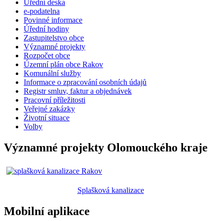
Úřední deska
e-podatelna
Povinné informace
Úřední hodiny
Zastupitelstvo obce
Významné projekty
Rozpočet obce
Územní plán obce Rakov
Komunální služby
Informace o zpracování osobních údajů
Registr smluv, faktur a objednávek
Pracovní příležitosti
Veřejné zakázky
Životní situace
Volby
Významné projekty Olomouckého kraje
Splašková kanalizace
Mobilní aplikace