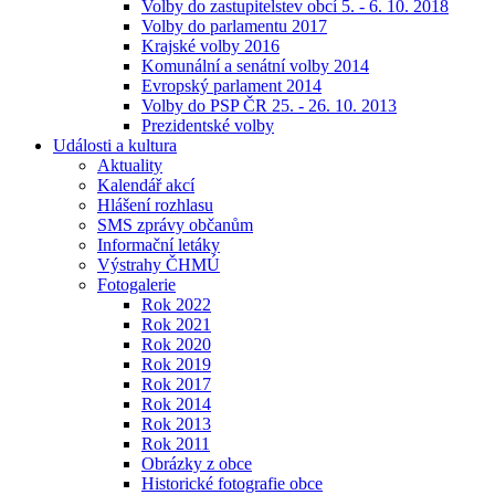
Volby do zastupitelstev obcí 5. - 6. 10. 2018
Volby do parlamentu 2017
Krajské volby 2016
Komunální a senátní volby 2014
Evropský parlament 2014
Volby do PSP ČR 25. - 26. 10. 2013
Prezidentské volby
Události a kultura
Aktuality
Kalendář akcí
Hlášení rozhlasu
SMS zprávy občanům
Informační letáky
Výstrahy ČHMÚ
Fotogalerie
Rok 2022
Rok 2021
Rok 2020
Rok 2019
Rok 2017
Rok 2014
Rok 2013
Rok 2011
Obrázky z obce
Historické fotografie obce