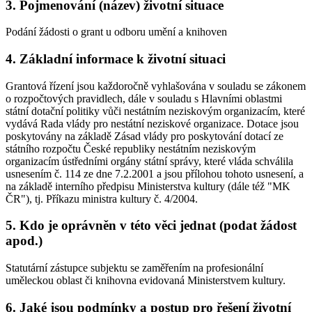
3. Pojmenování (název) životní situace
Podání žádosti o grant u odboru umění a knihoven
4. Základní informace k životní situaci
Grantová řízení jsou každoročně vyhlašována v souladu se zákonem
o rozpočtových pravidlech, dále v souladu s Hlavními oblastmi
státní dotační politiky vůči nestátním neziskovým organizacím, které
vydává Rada vlády pro nestátní neziskové organizace. Dotace jsou
poskytovány na základě Zásad vlády pro poskytování dotací ze
státního rozpočtu České republiky nestátním neziskovým
organizacím ústředními orgány státní správy, které vláda schválila
usnesením č. 114 ze dne 7.2.2001 a jsou přílohou tohoto usnesení, a
na základě interního předpisu Ministerstva kultury (dále též "MK
ČR"), tj. Příkazu ministra kultury č. 4/2004.
5. Kdo je oprávněn v této věci jednat (podat žádost
apod.)
Statutární zástupce subjektu se zaměřením na profesionální
uměleckou oblast či knihovna evidovaná Ministerstvem kultury.
6. Jaké jsou podmínky a postup pro řešení životní