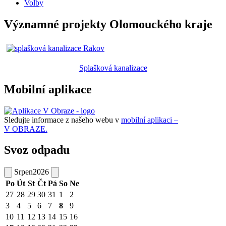
Volby
Významné projekty Olomouckého kraje
Splašková kanalizace
Mobilní aplikace
Sledujte informace z našeho webu v
mobilní aplikaci –
V OBRAZE.
Svoz odpadu
Srpen
2026
Po
Út
St
Čt
Pá
So
Ne
27
28
29
30
31
1
2
3
4
5
6
7
8
9
10
11
12
13
14
15
16