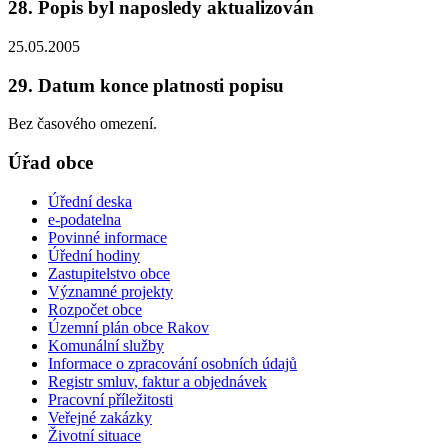
28. Popis byl naposledy aktualizován
25.05.2005
29. Datum konce platnosti popisu
Bez časového omezení.
Úřad obce
Úřední deska
e-podatelna
Povinné informace
Úřední hodiny
Zastupitelstvo obce
Významné projekty
Rozpočet obce
Územní plán obce Rakov
Komunální služby
Informace o zpracování osobních údajů
Registr smluv, faktur a objednávek
Pracovní příležitosti
Veřejné zakázky
Životní situace