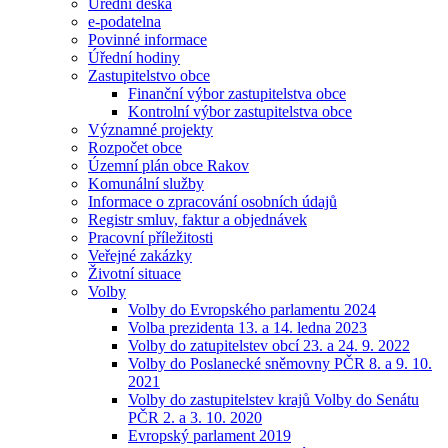
Úřední deska
e-podatelna
Povinné informace
Úřední hodiny
Zastupitelstvo obce
Finanční výbor zastupitelstva obce
Kontrolní výbor zastupitelstva obce
Významné projekty
Rozpočet obce
Územní plán obce Rakov
Komunální služby
Informace o zpracování osobních údajů
Registr smluv, faktur a objednávek
Pracovní příležitosti
Veřejné zakázky
Životní situace
Volby
Volby do Evropského parlamentu 2024
Volba prezidenta 13. a 14. ledna 2023
Volby do zatupitelstev obcí 23. a 24. 9. 2022
Volby do Poslanecké sněmovny PČR 8. a 9. 10.
2021
Volby do zastupitelstev krajů Volby do Senátu
PČR 2. a 3. 10. 2020
Evropský parlament 2019