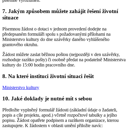
písemně vyrozuměn.
7. Jakým způsobem můžete zahájit řešení životní
situace
Písemnou žádost o dotaci v jednom provedení dodejte na
předepsaném formuláři spolu s požadovanými přílohami na
Ministerstvo kultury do dne uzávěrky daného vyhlášeného
grantového okruhu.
Žádost můžete zaslat běžnou poštou (nejpozději v den uzávěrky,
rozhoduje razítko pošty) či osobně předat na podatelně Ministerstva
kultury do 15:00 hodin pracovního dne.
8. Na které instituci životní situaci řešit
Ministerstvo kultury
10. Jaké doklady je nutné mít s sebou
Předložte vyplněný formulář žádosti (základní údaje o žadateli,
popis a cíle projektu, apod.) včetně rozpočtové tabulky a jejího
popisu. Žádost opatřete podpisem a razítkem organizace, kterou
zastupujete. K žádostem v oblasti umění přiložte navíc: