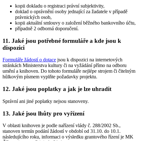
kopii dokladu o registraci právní subjektivity,
doklad o oprávnění osoby jednající za žadatele v případě
právnických osob,
kopii aktuální smlouvy o založení běžného bankovního účtu,
případně 2 odborná doporučení.
11. Jaké jsou potřebné formuláře a kde jsou k
dispozici
Formuláře žádostí o dotace
jsou k dispozici na internetových
stránkách Ministerstva kultury či na vyžádání přímo na odboru
umění a knihoven. Do tohoto formuláře nejlépe strojem či čitelným
hůlkovým písmem vyplňte požadavky projektu.
12. Jaké jsou poplatky a jak je lze uhradit
Správní ani jiné poplatky nejsou stanoveny.
13. Jaké jsou lhůty pro vyřízení
V oblasti knihoven je podle nařízení vlády č. 288/2002 Sb.,
stanoven termín podání žádostí v období od 31.10. do 10.1.
následujícího roku, informaci o výsledku grantového řízení je MK