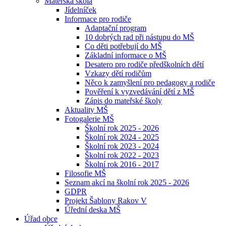
Mateřská škola
Jídelníček
Informace pro rodiče
Adaptační program
10 dobrých rad při nástupu do MŠ
Co děti potřebují do MŠ
Základní informace o MŠ
Desatero pro rodiče předškolních dětí
Vzkazy dětí rodičům
Něco k zamyšlení pro pedagogy a rodiče
Pověření k vyzvedávání dětí z MŠ
Zápis do mateřské školy
Aktuality MŠ
Fotogalerie MŠ
Školní rok 2025 - 2026
Školní rok 2024 - 2025
Školní rok 2023 - 2024
Školní rok 2022 - 2023
Školní rok 2016 - 2017
Filosofie MŠ
Seznam akcí na školní rok 2025 - 2026
GDPR
Projekt Šablony Rakov V
Úřední deska MŠ
Úřad obce