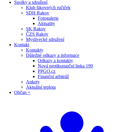
Spolky a sdružení
Klub šikovných ručiček
SDH Rakov
Fotogalerie
Aktuality
SK Rakov
ČZS Rakov
Myslivecké sdružení
Kontakt
Kontakty
Důležité odkazy a informace
Odkazy a kontakty
Nová protikorupční linka 199
PPGO.cz
Finanční arbitráž
Ankety
Aktuální teplota
Občan +