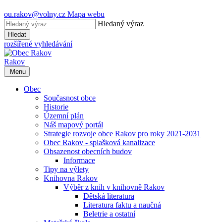
ou.rakov@volny.cz
Mapa webu
Hledaný výraz
Hledat
rozšířené vyhledávání
Rakov
Menu
Obec
Současnost obce
Historie
Územní plán
Náš mapový portál
Strategie rozvoje obce Rakov pro roky 2021-2031
Obec Rakov - splašková kanalizace
Obsazenost obecních budov
Informace
Tipy na výlety
Knihovna Rakov
Výběr z knih v knihovně Rakov
Dětská literatura
Literatura faktu a naučná
Beletrie a ostatní