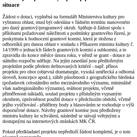
situace
Žádost o dotaci, vyplněná na formuláři Ministerstva kultury pro
vybranou oblast, musí být odeslána v řádném termínu stanoveném
pro daný grantový/programový okruh. Splňuje-li žádost spolu s
přílohami požadované náležitosti a podmínky grantového řízení, je
poskytnuta k hodnocení grantové komisi, která je složena z
odborníků pro danou oblast v souladu s Příkazem ministra kultury č.
14/1999 o jednacích řádech grantových komisí a subkomisí, a to
zpravidla do konce měsíce února roku, v němž se grant - dotace ze
státního rozpočtu uděluje. Na jejím zasedání jsou předloženým
projektům podle předem definovaných kritérií - např. přínos
projektu pro obor (objevná dramaturgie, vysoká umělecká a odborná
úroveň, koncepce apod.), záběr působnosti z geografického hlediska
(požadavek celostátního nebo mezinárodního významu, minimálně
však nadregionálního významu), reálnost projektu, včetně
přiměřenosti nákladů, soulad projektu s příslušným vypsaným
okruhem, oprávněnost použití dotace v předchozím období, včetně
jejího vyúčtování - přiděleny body a hlasováním se rozhoduje o výši
doporučené dotace. Návrhy grantové komise jsou předloženy
ministru kultury ke schválení, následně se stávají veřejnými a
dostupnými na internetových stránkách MK ČR.
Pokud předkladatel projektu nepředloží žádost kompletní, je o tom