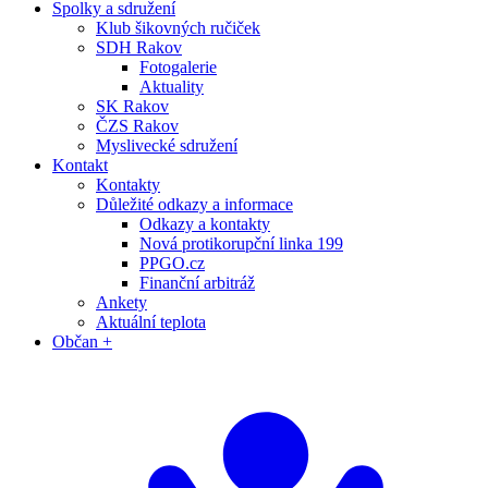
Spolky a sdružení
Klub šikovných ručiček
SDH Rakov
Fotogalerie
Aktuality
SK Rakov
ČZS Rakov
Myslivecké sdružení
Kontakt
Kontakty
Důležité odkazy a informace
Odkazy a kontakty
Nová protikorupční linka 199
PPGO.cz
Finanční arbitráž
Ankety
Aktuální teplota
Občan +