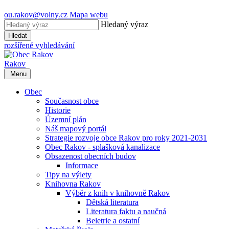
ou.rakov@volny.cz
Mapa webu
Hledaný výraz
Hledat
rozšířené vyhledávání
Rakov
Menu
Obec
Současnost obce
Historie
Územní plán
Náš mapový portál
Strategie rozvoje obce Rakov pro roky 2021-2031
Obec Rakov - splašková kanalizace
Obsazenost obecních budov
Informace
Tipy na výlety
Knihovna Rakov
Výběr z knih v knihovně Rakov
Dětská literatura
Literatura faktu a naučná
Beletrie a ostatní