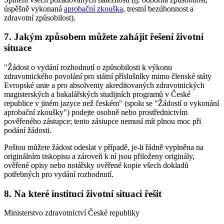
úspěšně vykonaná
aprobační zkouška
, trestní bezúhonnost a
zdravotní způsobilost).
7. Jakým způsobem můžete zahájit řešení životní
situace
"Žádost o vydání rozhodnutí o způsobilosti k výkonu
zdravotnického povolání pro státní příslušníky mimo členské státy
Evropské unie a pro absolventy akreditovaných zdravotnických
magisterských a bakalářských studijních programů v České
republice v jiném jazyce než českém" (spolu se "Žádostí o vykonání
aprobační zkoušky") podejte osobně nebo prostřednictvím
pověřeného zástupce; tento zástupce nemusí mít plnou moc při
podání žádosti.
Poštou můžete žádost odeslat v případě, je-li řádně vyplněna na
originálním tiskopisu a zároveň k ní jsou přiloženy originály,
ověřené opisy nebo notářsky ověřené kopie všech dokladů
potřebných pro vydání rozhodnutí.
8. Na které instituci životní situaci řešit
Ministerstvo zdravotnictví České republiky