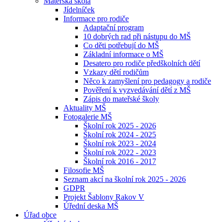
Mateřská škola
Jídelníček
Informace pro rodiče
Adaptační program
10 dobrých rad při nástupu do MŠ
Co děti potřebují do MŠ
Základní informace o MŠ
Desatero pro rodiče předškolních dětí
Vzkazy dětí rodičům
Něco k zamyšlení pro pedagogy a rodiče
Pověření k vyzvedávání dětí z MŠ
Zápis do mateřské školy
Aktuality MŠ
Fotogalerie MŠ
Školní rok 2025 - 2026
Školní rok 2024 - 2025
Školní rok 2023 - 2024
Školní rok 2022 - 2023
Školní rok 2016 - 2017
Filosofie MŠ
Seznam akcí na školní rok 2025 - 2026
GDPR
Projekt Šablony Rakov V
Úřední deska MŠ
Úřad obce