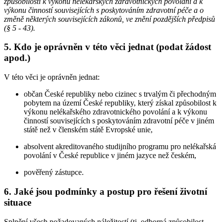
způsobilosti k výkonu nelékařských zdravotnických povolání a k
výkonu činností souvisejících s poskytováním zdravotní péče a o
změně některých souvisejících zákonů, ve znění pozdějších předpisů
(§ 5 - 43).
5. Kdo je oprávněn v této věci jednat (podat žádost
apod.)
V této věci je oprávněn jednat:
občan České republiky nebo cizinec s trvalým či přechodným
pobytem na území České republiky, který získal způsobilost k
výkonu nelékařského zdravotnického povolání a k výkonu
činností souvisejících s poskytováním zdravotní péče v jiném
státě než v členském státě Evropské unie,
absolvent akreditovaného studijního programu pro nelékařská
povolání v České republice v jiném jazyce než českém,
pověřený zástupce.
6. Jaké jsou podmínky a postup pro řešení životní
situace
Splnění všech požadovaných náležitostí (tj. odborná způsobilost,