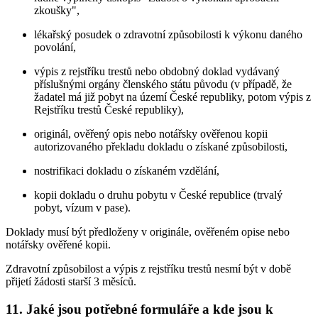
zkoušky",
lékařský posudek o zdravotní způsobilosti k výkonu daného
povolání,
výpis z rejstříku trestů nebo obdobný doklad vydávaný
příslušnými orgány členského státu původu (v případě, že
žadatel má již pobyt na území České republiky, potom výpis z
Rejstříku trestů České republiky),
originál, ověřený opis nebo notářsky ověřenou kopii
autorizovaného překladu dokladu o získané způsobilosti,
nostrifikaci dokladu o získaném vzdělání,
kopii dokladu o druhu pobytu v České republice (trvalý
pobyt, vízum v pase).
Doklady musí být předloženy v originále, ověřeném opise nebo
notářsky ověřené kopii.
Zdravotní způsobilost a výpis z rejstříku trestů nesmí být v době
přijetí žádosti starší 3 měsíců.
11. Jaké jsou potřebné formuláře a kde jsou k