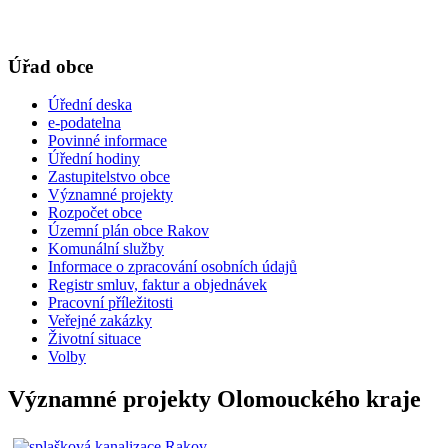
Úřad obce
Úřední deska
e-podatelna
Povinné informace
Úřední hodiny
Zastupitelstvo obce
Významné projekty
Rozpočet obce
Územní plán obce Rakov
Komunální služby
Informace o zpracování osobních údajů
Registr smluv, faktur a objednávek
Pracovní příležitosti
Veřejné zakázky
Životní situace
Volby
Významné projekty Olomouckého kraje