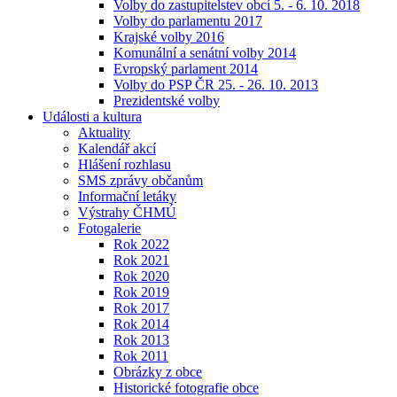
Volby do zastupitelstev obcí 5. - 6. 10. 2018
Volby do parlamentu 2017
Krajské volby 2016
Komunální a senátní volby 2014
Evropský parlament 2014
Volby do PSP ČR 25. - 26. 10. 2013
Prezidentské volby
Události a kultura
Aktuality
Kalendář akcí
Hlášení rozhlasu
SMS zprávy občanům
Informační letáky
Výstrahy ČHMÚ
Fotogalerie
Rok 2022
Rok 2021
Rok 2020
Rok 2019
Rok 2017
Rok 2014
Rok 2013
Rok 2011
Obrázky z obce
Historické fotografie obce