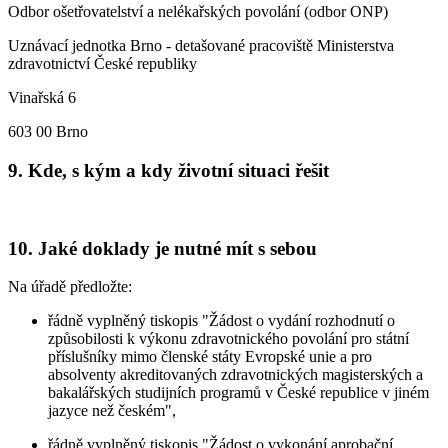
Odbor ošetřovatelství a nelékařských povolání (odbor ONP)
Uznávací jednotka Brno - detašované pracoviště Ministerstva
zdravotnictví České republiky
Vinařská 6
603 00 Brno
9. Kde, s kým a kdy životní situaci řešit
10. Jaké doklady je nutné mít s sebou
Na úřadě předložte:
řádně vyplněný tiskopis "Žádost o vydání rozhodnutí o
způsobilosti k výkonu zdravotnického povolání pro státní
příslušníky mimo členské státy Evropské unie a pro
absolventy akreditovaných zdravotnických magisterských a
bakalářských studijních programů v České republice v jiném
jazyce než českém",
řádně vyplněný tiskopis "Žádost o vykonání aprobační