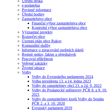
Úřední deska
e-podatelna
Povinné informace
Úřední hodiny
Zastupitelstvo obce
Finanční výbor zastupitelstva obce
Kontrolní výbor zastupitelstva obce
Významné projekty
Rozpočet obce
Územní plán obce Rakov
Komunální služby
Informace o zpracování osobních údajů
Registr smluv, faktur a objednávek
Pracovní příležitosti
Veřejné zakázky
Životní situace
Volby
Volby do Evropského parlamentu 2024
Volba prezidenta 13. a 14. ledna 2023
Volby do zatupitelstev obcí 23. a 24. 9. 2022
Volby do Poslanecké sněmovny PČR 8. a 9. 10.
2021
Volby do zastupitelstev krajů Volby do Senátu
PČR 2. a 3. 10. 2020
Evropský parlament 2019