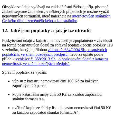
Obvykle se údaje vydávají na základě ústní žádosti, příp. písemné
žádosti sepsané žadatelem; v některých případech je možné využít
nepovinných formulářů, které naleznete na
internetových stránkách
Českého úřadu zeměměřického a katastrálního
.
12. Jaké jsou poplatky a jak je lze uhradit
Poskytování údajů z katastru nemovitostí je zpoplatněno v závislosti
na formě poskytnutých údajů za správní poplatek podle položky 119
sazebníku, který je přílohou
zákona č. 634/2004 Sb., o správních
poplatcích, ve znění pozdějších předpisů
, nebo za úplatu podle
příloh k
vyhlášce č. 358/2013 Sb., o poskytování údajů z katastru
nemovitostí, ve znění pozdějších předpisů
.
Správní poplatek za vydání:
výpisu z katastru nemovitostí činí 100 Kč za každých
započatých 20 parcel,
kopie katastrální mapy činí 50 Kč za každou započatou
stránku formátu A4,
ověřené kopie ze sbírky listin katastru nemovitostí činí 50 Kč
za každou započatou stránku formátu A4.