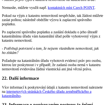
Nemusíte, můžete využít např.
kontaktních míst Czech POINT
.
Pokud na výpis z katastru nemovitostí nespěcháte, tak žádost můžete
zaslat poštou; následně obdržíte výzvu k zaplacení správního
poplatku.
Po zaplacení správního poplatku a zaslání dokladu o jeho úhradě
katastrálnímu úřadu vám katastrální úřad pošle vyhotovený výpis z
katastru nemovitostí.
- Potřebuji potvrzení o tom, že nejsem vlastníkem nemovitosti, jak
ho získám?
Požadujte na katastrálním úřadu vyhotovit evidenci práv pro osobu,
kterou lze poskytnout i v případě, že zadaná osoba nemá v katastru
nemovitostí evidována žádná vlastnická ani jiná věcná práva.
22. Další informace
Více informací k poskytování údajů z katastru nemovitostí naleznete
na
internetových stránkách Českého úřadu zeměměřického a
katastrálního
.
23. Informace o popisovaném postupu (o řešení