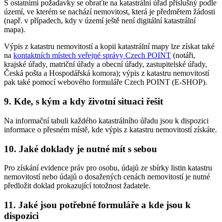
S ostatními požadavky se obraťte na katastrální úřad příslušný podle
území, ve kterém se nachází nemovitost, která je předmětem žádosti
(např. v případech, kdy v území ještě není digitální katastrální
mapa).
Výpis z katastru nemovitostí a kopii katastrální mapy lze získat také
na
kontaktních místech veřejné správy Czech POINT
(notáři,
krajské úřady, matriční úřady a obecní úřady, zastupitelské úřady,
Česká pošta a Hospodářská komora); výpis z katastru nemovitostí
pak také pomocí webového formuláře Czech POINT (E-SHOP).
9. Kde, s kým a kdy životní situaci řešit
Na informační tabuli každého katastrálního úřadu jsou k dispozici
informace o přesném místě, kde výpis z katastru nemovitostí získáte.
10. Jaké doklady je nutné mít s sebou
Pro získání evidence práv pro osobu, údajů ze sbírky listin katastru
nemovitostí nebo údajů o dosažených cenách nemovitostí je nutné
předložit doklad prokazující totožnost žadatele.
11. Jaké jsou potřebné formuláře a kde jsou k
dispozici