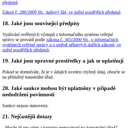
předpisů
Zákon č. 280/2009 Sb., daňový řád, ve znění pozdějších předpisů
18. Jaké jsou související předpisy
Vydávání ověřených výstupů z informačního systému veřejné
správy se provádí podle
zákona č. 365/2000 Sb., o informačních
systémech veřejné správy a o změně některých dalších zákonů, ve
znění pozdějších předpisů
.
19. Jaké jsou opravné prostředky a jak se uplatňují
Pokud se domníváte, že je v údajích uveden chybný údaj, obraťte se
na příslušný katastrální úřad.
20. Jaké sankce mohou být uplatněny v případě
nedodržení povinností
Sankce nejsou stanoveny.
21. Nejčastější dotazy
- Musím jít pro výpis z katastru nemovitostí na katastrální úřad?