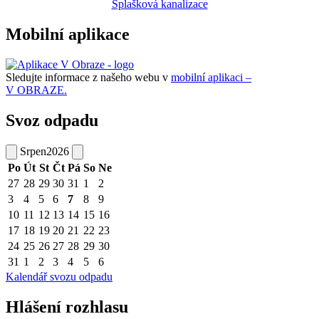
Splašková kanalizace
Mobilní aplikace
Sledujte informace z našeho webu v
mobilní aplikaci –
V OBRAZE.
Svoz odpadu
Srpen
2026
Po
Út
St
Čt
Pá
So
Ne
27
28
29
30
31
1
2
3
4
5
6
7
8
9
10
11
12
13
14
15
16
17
18
19
20
21
22
23
24
25
26
27
28
29
30
31
1
2
3
4
5
6
Kalendář svozu odpadu
Hlášení rozhlasu