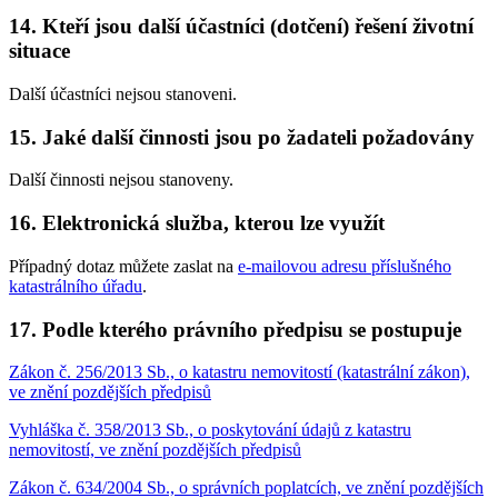
14. Kteří jsou další účastníci (dotčení) řešení životní
situace
Další účastníci nejsou stanoveni.
15. Jaké další činnosti jsou po žadateli požadovány
Další činnosti nejsou stanoveny.
16. Elektronická služba, kterou lze využít
Případný dotaz můžete zaslat na
e-mailovou adresu příslušného
katastrálního úřadu
.
17. Podle kterého právního předpisu se postupuje
Zákon č. 256/2013 Sb., o katastru nemovitostí (katastrální zákon),
ve znění pozdějších předpisů
Vyhláška č. 358/2013 Sb., o poskytování údajů z katastru
nemovitostí, ve znění pozdějších předpisů
Zákon č. 634/2004 Sb., o správních poplatcích, ve znění pozdějších