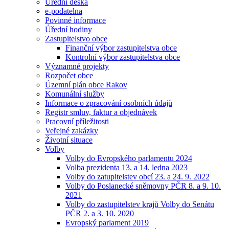
Úřední deska
e-podatelna
Povinné informace
Úřední hodiny
Zastupitelstvo obce
Finanční výbor zastupitelstva obce
Kontrolní výbor zastupitelstva obce
Významné projekty
Rozpočet obce
Územní plán obce Rakov
Komunální služby
Informace o zpracování osobních údajů
Registr smluv, faktur a objednávek
Pracovní příležitosti
Veřejné zakázky
Životní situace
Volby
Volby do Evropského parlamentu 2024
Volba prezidenta 13. a 14. ledna 2023
Volby do zatupitelstev obcí 23. a 24. 9. 2022
Volby do Poslanecké sněmovny PČR 8. a 9. 10.
2021
Volby do zastupitelstev krajů Volby do Senátu
PČR 2. a 3. 10. 2020
Evropský parlament 2019