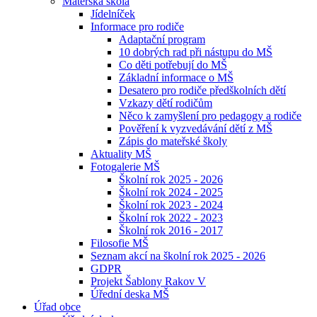
Mateřská škola
Jídelníček
Informace pro rodiče
Adaptační program
10 dobrých rad při nástupu do MŠ
Co děti potřebují do MŠ
Základní informace o MŠ
Desatero pro rodiče předškolních dětí
Vzkazy dětí rodičům
Něco k zamyšlení pro pedagogy a rodiče
Pověření k vyzvedávání dětí z MŠ
Zápis do mateřské školy
Aktuality MŠ
Fotogalerie MŠ
Školní rok 2025 - 2026
Školní rok 2024 - 2025
Školní rok 2023 - 2024
Školní rok 2022 - 2023
Školní rok 2016 - 2017
Filosofie MŠ
Seznam akcí na školní rok 2025 - 2026
GDPR
Projekt Šablony Rakov V
Úřední deska MŠ
Úřad obce