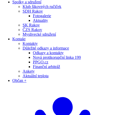
Spolky a sdružení
Klub šikovných ručiček
SDH Rakov
Fotogalerie
Aktuality
SK Rakov
ČZS Rakov
Myslivecké sdružení
Kontakt
Kontakty
Důležité odkazy a informace
Odkazy a kontakty
Nová protikorupční linka 199
PPGO.cz
Finanční arbitráž
Ankety
Aktuální teplota
Občan +