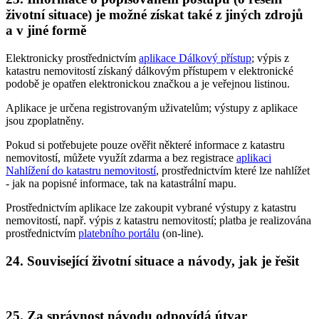
životní situace) je možné získat také z jiných zdrojů
a v jiné formě
Elektronicky prostřednictvím
aplikace Dálkový přístup
; výpis z
katastru nemovitostí získaný dálkovým přístupem v elektronické
podobě je opatřen elektronickou značkou a je veřejnou listinou.
Aplikace je určena registrovaným uživatelům; výstupy z aplikace
jsou zpoplatněny.
Pokud si potřebujete pouze ověřit některé informace z katastru
nemovitostí, můžete využít zdarma a bez registrace
aplikaci
Nahlížení do katastru nemovitostí
, prostřednictvím které lze nahlížet
- jak na popisné informace, tak na katastrální mapu.
Prostřednictvím aplikace lze zakoupit vybrané výstupy z katastru
nemovitostí, např. výpis z katastru nemovitostí; platba je realizována
prostřednictvím
platebního portálu
(on-line).
24. Související životní situace a návody, jak je řešit
25. Za správnost návodu odpovídá útvar