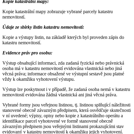
Kopie katastrální mapy:
Kopie katastrální mapy zobrazuje vybrané parcely katastru
nemovitostí.
Údaje ze sbírky listin katastru nemovitostí:
Kopie a výstupy listin, na základě kterých byl proveden zápis do
katastru nemovitostí.
Evidence práv pro osobu:
Výstup obsahující informaci, zda zadaná fyzická nebo právnická
osoba má v katastru nemovitostí evidována vlastnická nebo jiná
věcná práva; informace obsažené ve výstupní sestavě jsou platné
vždy k okamžiku vyhotovení výstupu.
Výstup lze poskytnout i v případě, že zadaná osoba nemá v katastru
nemovitostí evidována žádná vlastnická ani jiná věcná práva.
Vybrané formy jsou veřejnou listinou, tj. listinou splňující náležitosti
stanovené obecně závazným předpisem, která osvědčuje skutečnosti
v ní uvedené; výpisy, opisy nebo kopie z katastrálního operátu a
identifikace parcel vyhotovené ve formě stanovené obecně
závazným předpisem jsou veřejnými listinami prokazujícími stav
evidovaný v katastru nemovitostí k okamžiku jejich vyhotovení.