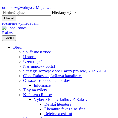
ou.rakov@volny.cz
Mapa webu
Hledaný výraz
Hledat
rozšířené vyhledávání
Rakov
Menu
Obec
Současnost obce
Historie
Územní plán
Náš mapový portál
Strategie rozvoje obce Rakov pro roky 2021-2031
Obec Rakov - splašková kanalizace
Obsazenost obecních budov
Informace
Tipy na výlety
Knihovna Rakov
Výběr z knih v knihovně Rakov
Dětská literatura
Literatura faktu a naučná
Beletrie a ostatní