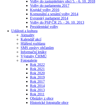
Volby do zastupitelstev obcí 5. - 6. 10. 2018
Volby do parlamentu 2017
Krajské volby 2016
Komunální a senátní volby 2014
Evropský parlament 2014
Volby do PSP ČR 25. - 26. 10. 2013
Prezidentské volby
Události a kultura
Aktuality
Kalendář akcí
Hlášení rozhlasu
SMS zprávy občanům
Informační letáky
Výstrahy ČHMÚ
Fotogalerie
Rok 2022
Rok 2021
Rok 2020
Rok 2019
Rok 2017
Rok 2014
Rok 2013
Rok 2011
Obrázky z obce
Historické fotografie obce