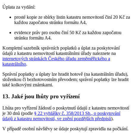
Úplata za vydání:
prosté kopie ze sbírky listin katastru nemovitostí činí 20 Kč za
každou započatou stránku formátu A4,
evidence práv pro osobu činí 50 Kč za každou započatou
stránku formátu A4.
Kompletní sazebník správních poplatků a úplat za poskytování
údajů z katastru nemovitostí katastrálními úřady naleznete na
internetových stránkách Českého úřadu zeměměřického a
katastrálního
.
Správní poplatky a úplaty lze hradit hotově (na katastrálním úřadu),
složenkou či bezhotovostním převodem; správní poplatky lze hradit
také kolkovými známkami.
13. Jaké jsou lhůty pro vyřízení
Lhůta pro vyřízení žádostí o poskytnutí údajů z katastru nemovitostí
je 30 dnů (podle
§ 22 vyhlášky č. 358/2013 Sb., o poskytování
údajů z katastru nemovitostí, ve znění pozdějších předpisů
).
V případě osobní návštěvy se údaje poskytují zpravidla na počkání.