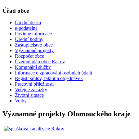
Úřad obce
Úřední deska
e-podatelna
Povinné informace
Úřední hodiny
Zastupitelstvo obce
Významné projekty
Rozpočet obce
Územní plán obce Rakov
Komunální služby
Informace o zpracování osobních údajů
Registr smluv, faktur a objednávek
Pracovní příležitosti
Veřejné zakázky
Životní situace
Volby
Významné projekty Olomouckého kraje