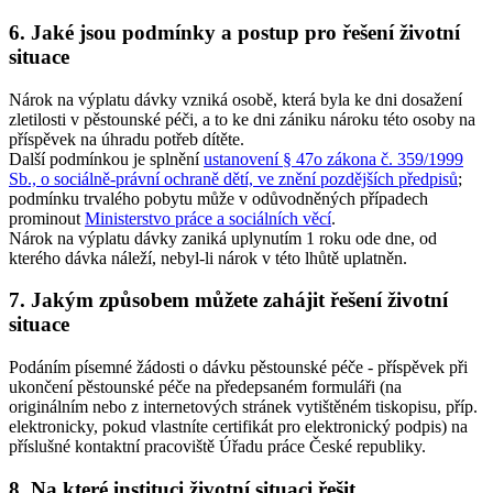
6. Jaké jsou podmínky a postup pro řešení životní
situace
Nárok na výplatu dávky vzniká osobě, která byla ke dni dosažení
zletilosti v pěstounské péči, a to ke dni zániku nároku této osoby na
příspěvek na úhradu potřeb dítěte.
Další podmínkou je splnění
ustanovení § 47o zákona č. 359/1999
Sb., o sociálně-právní ochraně dětí, ve znění pozdějších předpisů
;
podmínku trvalého pobytu může v odůvodněných případech
prominout
Ministerstvo práce a sociálních věcí
.
Nárok na výplatu dávky zaniká uplynutím 1 roku ode dne, od
kterého dávka náleží, nebyl-li nárok v této lhůtě uplatněn.
7. Jakým způsobem můžete zahájit řešení životní
situace
Podáním písemné žádosti o dávku pěstounské péče - příspěvek při
ukončení pěstounské péče na předepsaném formuláři (na
originálním nebo z internetových stránek vytištěném tiskopisu, příp.
elektronicky, pokud vlastníte certifikát pro elektronický podpis) na
příslušné kontaktní pracoviště Úřadu práce České republiky.
8. Na které instituci životní situaci řešit