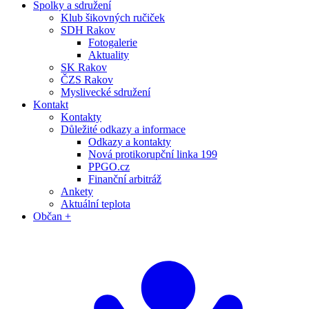
Spolky a sdružení
Klub šikovných ručiček
SDH Rakov
Fotogalerie
Aktuality
SK Rakov
ČZS Rakov
Myslivecké sdružení
Kontakt
Kontakty
Důležité odkazy a informace
Odkazy a kontakty
Nová protikorupční linka 199
PPGO.cz
Finanční arbitráž
Ankety
Aktuální teplota
Občan +