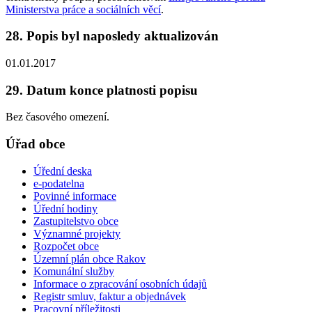
Ministerstva práce a sociálních věcí
.
28. Popis byl naposledy aktualizován
01.01.2017
29. Datum konce platnosti popisu
Bez časového omezení.
Úřad obce
Úřední deska
e-podatelna
Povinné informace
Úřední hodiny
Zastupitelstvo obce
Významné projekty
Rozpočet obce
Územní plán obce Rakov
Komunální služby
Informace o zpracování osobních údajů
Registr smluv, faktur a objednávek
Pracovní příležitosti