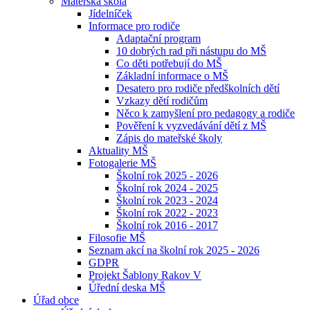
Mateřská škola
Jídelníček
Informace pro rodiče
Adaptační program
10 dobrých rad při nástupu do MŠ
Co děti potřebují do MŠ
Základní informace o MŠ
Desatero pro rodiče předškolních dětí
Vzkazy dětí rodičům
Něco k zamyšlení pro pedagogy a rodiče
Pověření k vyzvedávání dětí z MŠ
Zápis do mateřské školy
Aktuality MŠ
Fotogalerie MŠ
Školní rok 2025 - 2026
Školní rok 2024 - 2025
Školní rok 2023 - 2024
Školní rok 2022 - 2023
Školní rok 2016 - 2017
Filosofie MŠ
Seznam akcí na školní rok 2025 - 2026
GDPR
Projekt Šablony Rakov V
Úřední deska MŠ
Úřad obce