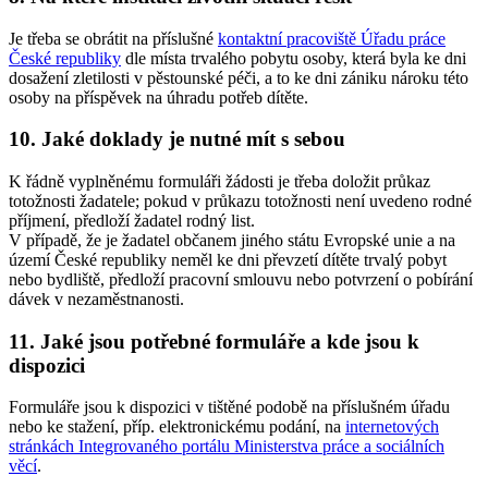
Je třeba se obrátit na příslušné
kontaktní pracoviště Úřadu práce
České republiky
dle místa trvalého pobytu osoby, která byla ke dni
dosažení zletilosti v pěstounské péči, a to ke dni zániku nároku této
osoby na příspěvek na úhradu potřeb dítěte.
10. Jaké doklady je nutné mít s sebou
K řádně vyplněnému formuláři žádosti je třeba doložit průkaz
totožnosti žadatele; pokud v průkazu totožnosti není uvedeno rodné
příjmení, předloží žadatel rodný list.
V případě, že je žadatel občanem jiného státu Evropské unie a na
území České republiky neměl ke dni převzetí dítěte trvalý pobyt
nebo bydliště, předloží pracovní smlouvu nebo potvrzení o pobírání
dávek v nezaměstnanosti.
11. Jaké jsou potřebné formuláře a kde jsou k
dispozici
Formuláře jsou k dispozici v tištěné podobě na příslušném úřadu
nebo ke stažení, příp. elektronickému podání, na
internetových
stránkách Integrovaného portálu Ministerstva práce a sociálních
věcí
.