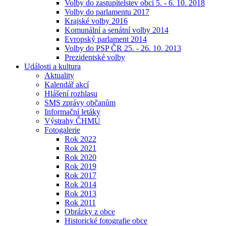
Volby do zastupitelstev obcí 5. - 6. 10. 2018
Volby do parlamentu 2017
Krajské volby 2016
Komunální a senátní volby 2014
Evropský parlament 2014
Volby do PSP ČR 25. - 26. 10. 2013
Prezidentské volby
Události a kultura
Aktuality
Kalendář akcí
Hlášení rozhlasu
SMS zprávy občanům
Informační letáky
Výstrahy ČHMÚ
Fotogalerie
Rok 2022
Rok 2021
Rok 2020
Rok 2019
Rok 2017
Rok 2014
Rok 2013
Rok 2011
Obrázky z obce
Historické fotografie obce