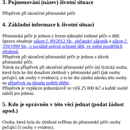
3. Pojmenování (název) životní situace
Příspěvek při ukončení pěstounské péče
4. Základní informace k životní situaci
Pěstounská péče je jednou z forem náhradní rodinné péče o dítě;
úpravu obsahuje
zákon č. 89/2012 Sb., občanský zákoník
a
zákon č.
359/1999 Sb., o sociálně-právní ochraně dětí, ve znění pozdějších
předpisů
.
Příspěvek při ukončení pěstounské péče je jednou z dávek
pěstounské péče.
Nárok na příspěvek při ukončení pěstounské péče má fyzická osoba,
která byla ke dni dosažení zletilosti v pěstounské péči (jak osoby
pečující, tak osoby v evidenci), a to ke dni zániku nároku této osoby
na
příspěvek na úhradu potřeb dítěte
.
Příspěvek je vyplácen jednorázově ve výši 25 000 Kč a každé osobě
náleží jen jednou.
5. Kdo je oprávněn v této věci jednat (podat žádost
apod.)
Osoba, která byla do zletilosti svěřena do pěstounské péče osoby
pečující či osoby v evidenci.