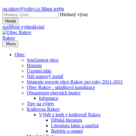
ou.rakov@volny.cz
Mapa webu
Hledaný výraz
Hledat
rozšířené vyhledávání
Rakov
Menu
Obec
Současnost obce
Historie
Územní plán
Náš mapový portál
Strategie rozvoje obce Rakov pro roky 2021-2031
Obec Rakov - splašková kanalizace
Obsazenost obecních budov
Informace
Tipy na výlety
Knihovna Rakov
Výběr z knih v knihovně Rakov
Dětská literatura
Literatura faktu a naučná
Beletrie a ostatní