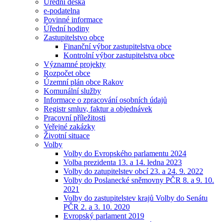
Úřední deska
e-podatelna
Povinné informace
Úřední hodiny
Zastupitelstvo obce
Finanční výbor zastupitelstva obce
Kontrolní výbor zastupitelstva obce
Významné projekty
Rozpočet obce
Územní plán obce Rakov
Komunální služby
Informace o zpracování osobních údajů
Registr smluv, faktur a objednávek
Pracovní příležitosti
Veřejné zakázky
Životní situace
Volby
Volby do Evropského parlamentu 2024
Volba prezidenta 13. a 14. ledna 2023
Volby do zatupitelstev obcí 23. a 24. 9. 2022
Volby do Poslanecké sněmovny PČR 8. a 9. 10.
2021
Volby do zastupitelstev krajů Volby do Senátu
PČR 2. a 3. 10. 2020
Evropský parlament 2019