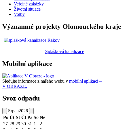
Veřejné zakázky
Životní situace
Volby
Významné projekty Olomouckého kraje
Splašková kanalizace
Mobilní aplikace
Sledujte informace z našeho webu v
mobilní aplikaci –
V OBRAZE.
Svoz odpadu
Srpen
2026
Po
Út
St
Čt
Pá
So
Ne
27
28
29
30
31
1
2