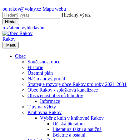
ou.rakov@volny.cz
Mapa webu
Hledaný výraz
Hledat
rozšířené vyhledávání
Rakov
Menu
Obec
Současnost obce
Historie
Územní plán
Náš mapový portál
Strategie rozvoje obce Rakov pro roky 2021-2031
Obec Rakov - splašková kanalizace
Obsazenost obecních budov
Informace
Tipy na výlety
Knihovna Rakov
Výběr z knih v knihovně Rakov
Dětská literatura
Literatura faktu a naučná
Beletrie a ostatní