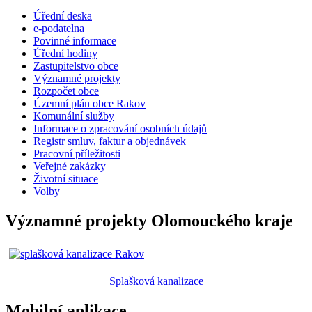
Úřední deska
e-podatelna
Povinné informace
Úřední hodiny
Zastupitelstvo obce
Významné projekty
Rozpočet obce
Územní plán obce Rakov
Komunální služby
Informace o zpracování osobních údajů
Registr smluv, faktur a objednávek
Pracovní příležitosti
Veřejné zakázky
Životní situace
Volby
Významné projekty Olomouckého kraje
Splašková kanalizace
Mobilní aplikace