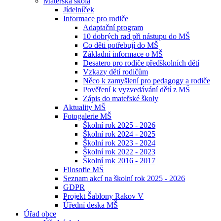
Mateřská škola
Jídelníček
Informace pro rodiče
Adaptační program
10 dobrých rad při nástupu do MŠ
Co děti potřebují do MŠ
Základní informace o MŠ
Desatero pro rodiče předškolních dětí
Vzkazy dětí rodičům
Něco k zamyšlení pro pedagogy a rodiče
Pověření k vyzvedávání dětí z MŠ
Zápis do mateřské školy
Aktuality MŠ
Fotogalerie MŠ
Školní rok 2025 - 2026
Školní rok 2024 - 2025
Školní rok 2023 - 2024
Školní rok 2022 - 2023
Školní rok 2016 - 2017
Filosofie MŠ
Seznam akcí na školní rok 2025 - 2026
GDPR
Projekt Šablony Rakov V
Úřední deska MŠ
Úřad obce