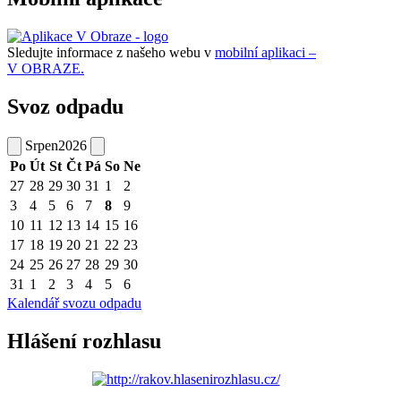
Sledujte informace z našeho webu v
mobilní aplikaci –
V OBRAZE.
Svoz odpadu
Srpen
2026
Po
Út
St
Čt
Pá
So
Ne
27
28
29
30
31
1
2
3
4
5
6
7
8
9
10
11
12
13
14
15
16
17
18
19
20
21
22
23
24
25
26
27
28
29
30
31
1
2
3
4
5
6
Kalendář svozu odpadu
Hlášení rozhlasu