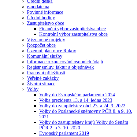
Úřední deska
e-podatelna
Povinné informace
Úřední hodiny
Zastupitelstvo obce
Finanční výbor zastupitelstva obce
Kontrolní výbor zastupitelstva obce
Významné projekty
Rozpočet obce
Územní plán obce Rakov
Komunální služby
Informace o zpracování osobních údajů
Registr smluv, faktur a objednávek
Pracovní příležitosti
Veřejné zakázky
Životní situace
Volby
Volby do Evropského parlamentu 2024
Volba prezidenta 13. a 14. ledna 2023
Volby do zatupitelstev obcí 23. a 24. 9. 2022
Volby do Poslanecké sněmovny PČR 8. a 9. 10.
2021
Volby do zastupitelstev krajů Volby do Senátu
PČR 2. a 3. 10. 2020
Evropský parlament 2019