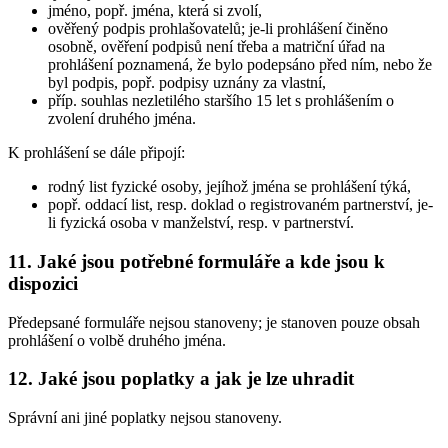
jméno, popř. jména, která si zvolí,
ověřený podpis prohlašovatelů; je-li prohlášení činěno
osobně, ověření podpisů není třeba a matriční úřad na
prohlášení poznamená, že bylo podepsáno před ním, nebo že
byl podpis, popř. podpisy uznány za vlastní,
příp. souhlas nezletilého staršího 15 let s prohlášením o
zvolení druhého jména.
K prohlášení se dále připojí:
rodný list fyzické osoby, jejíhož jména se prohlášení týká,
popř. oddací list, resp. doklad o registrovaném partnerství, je-
li fyzická osoba v manželství, resp. v partnerství.
11. Jaké jsou potřebné formuláře a kde jsou k
dispozici
Předepsané formuláře nejsou stanoveny; je stanoven pouze obsah
prohlášení o volbě druhého jména.
12. Jaké jsou poplatky a jak je lze uhradit
Správní ani jiné poplatky nejsou stanoveny.