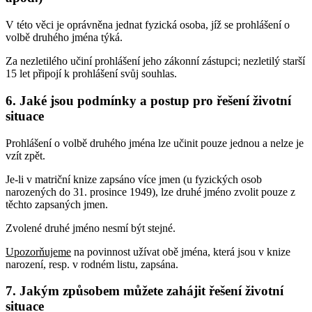
V této věci je oprávněna jednat fyzická osoba, jíž se prohlášení o
volbě druhého jména týká.
Za nezletilého učiní prohlášení jeho zákonní zástupci; nezletilý starší
15 let připojí k prohlášení svůj souhlas.
6. Jaké jsou podmínky a postup pro řešení životní
situace
Prohlášení o volbě druhého jména lze učinit pouze jednou a nelze je
vzít zpět.
Je-li v matriční knize zapsáno více jmen (u fyzických osob
narozených do 31. prosince 1949), lze druhé jméno zvolit pouze z
těchto zapsaných jmen.
Zvolené druhé jméno nesmí být stejné.
Upozorňujeme
na povinnost užívat obě jména, která jsou v knize
narození, resp. v rodném listu, zapsána.
7. Jakým způsobem můžete zahájit řešení životní
situace