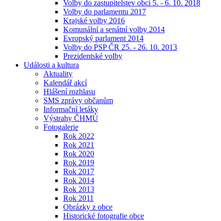
Volby do zastupitelstev obcí 5. - 6. 10. 2018
Volby do parlamentu 2017
Krajské volby 2016
Komunální a senátní volby 2014
Evropský parlament 2014
Volby do PSP ČR 25. - 26. 10. 2013
Prezidentské volby
Události a kultura
Aktuality
Kalendář akcí
Hlášení rozhlasu
SMS zprávy občanům
Informační letáky
Výstrahy ČHMÚ
Fotogalerie
Rok 2022
Rok 2021
Rok 2020
Rok 2019
Rok 2017
Rok 2014
Rok 2013
Rok 2011
Obrázky z obce
Historické fotografie obce