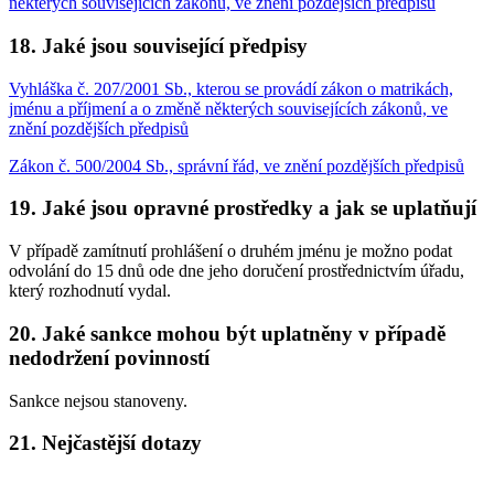
některých souvisejících zákonů, ve znění pozdějších předpisů
18. Jaké jsou související předpisy
Vyhláška č. 207/2001 Sb., kterou se provádí zákon o matrikách,
jménu a příjmení a o změně některých souvisejících zákonů, ve
znění pozdějších předpisů
Zákon č. 500/2004 Sb., správní řád, ve znění pozdějších předpisů
19. Jaké jsou opravné prostředky a jak se uplatňují
V případě zamítnutí prohlášení o druhém jménu je možno podat
odvolání do 15 dnů ode dne jeho doručení prostřednictvím úřadu,
který rozhodnutí vydal.
20. Jaké sankce mohou být uplatněny v případě
nedodržení povinností
Sankce nejsou stanoveny.
21. Nejčastější dotazy