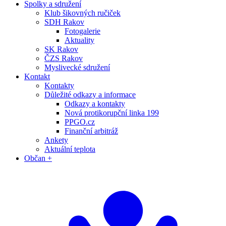
Spolky a sdružení
Klub šikovných ručiček
SDH Rakov
Fotogalerie
Aktuality
SK Rakov
ČZS Rakov
Myslivecké sdružení
Kontakt
Kontakty
Důležité odkazy a informace
Odkazy a kontakty
Nová protikorupční linka 199
PPGO.cz
Finanční arbitráž
Ankety
Aktuální teplota
Občan +