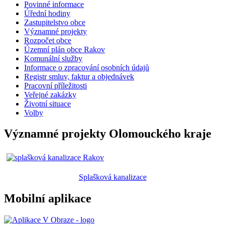
Povinné informace
Úřední hodiny
Zastupitelstvo obce
Významné projekty
Rozpočet obce
Územní plán obce Rakov
Komunální služby
Informace o zpracování osobních údajů
Registr smluv, faktur a objednávek
Pracovní příležitosti
Veřejné zakázky
Životní situace
Volby
Významné projekty Olomouckého kraje
Splašková kanalizace
Mobilní aplikace