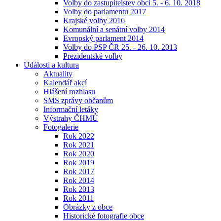
Volby do zastupitelstev obcí 5. - 6. 10. 2018
Volby do parlamentu 2017
Krajské volby 2016
Komunální a senátní volby 2014
Evropský parlament 2014
Volby do PSP ČR 25. - 26. 10. 2013
Prezidentské volby
Události a kultura
Aktuality
Kalendář akcí
Hlášení rozhlasu
SMS zprávy občanům
Informační letáky
Výstrahy ČHMÚ
Fotogalerie
Rok 2022
Rok 2021
Rok 2020
Rok 2019
Rok 2017
Rok 2014
Rok 2013
Rok 2011
Obrázky z obce
Historické fotografie obce