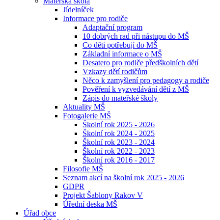
Mateřská škola
Jídelníček
Informace pro rodiče
Adaptační program
10 dobrých rad při nástupu do MŠ
Co děti potřebují do MŠ
Základní informace o MŠ
Desatero pro rodiče předškolních dětí
Vzkazy dětí rodičům
Něco k zamyšlení pro pedagogy a rodiče
Pověření k vyzvedávání dětí z MŠ
Zápis do mateřské školy
Aktuality MŠ
Fotogalerie MŠ
Školní rok 2025 - 2026
Školní rok 2024 - 2025
Školní rok 2023 - 2024
Školní rok 2022 - 2023
Školní rok 2016 - 2017
Filosofie MŠ
Seznam akcí na školní rok 2025 - 2026
GDPR
Projekt Šablony Rakov V
Úřední deska MŠ
Úřad obce