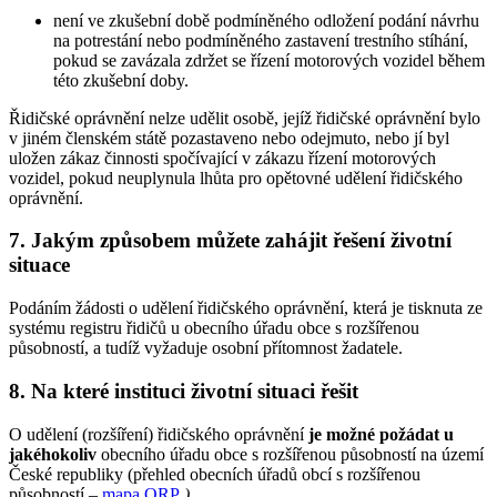
není ve zkušební době podmíněného odložení podání návrhu
na potrestání nebo podmíněného zastavení trestního stíhání,
pokud se zavázala zdržet se řízení motorových vozidel během
této zkušební doby.
Řidičské oprávnění nelze udělit osobě, jejíž řidičské oprávnění bylo
v jiném členském státě pozastaveno nebo odejmuto, nebo jí byl
uložen zákaz činnosti spočívající v zákazu řízení motorových
vozidel, pokud neuplynula lhůta pro opětovné udělení řidičského
oprávnění.
7. Jakým způsobem můžete zahájit řešení životní
situace
Podáním žádosti o udělení řidičského oprávnění, která je tisknuta ze
systému registru řidičů u obecního úřadu obce s rozšířenou
působností, a tudíž vyžaduje osobní přítomnost žadatele.
8. Na které instituci životní situaci řešit
O udělení (rozšíření) řidičského oprávnění
je možné požádat u
jakéhokoliv
obecního úřadu obce s rozšířenou působností na území
České republiky (přehled obecních úřadů obcí s rozšířenou
působností –
mapa ORP
.
)