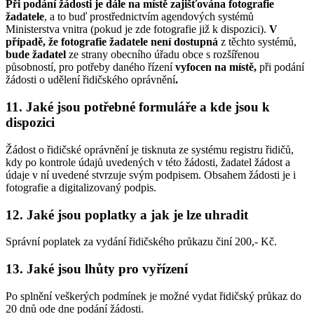
Při podání žádosti je dále na místě zajišťována fotografie
žadatele
, a to buď prostřednictvím agendových systémů
Ministerstva vnitra (pokud je zde fotografie již k dispozici).
V
případě, že fotografie žadatele není dostupná
z těchto systémů,
bude žadatel
ze strany obecního úřadu obce s rozšířenou
působností, pro potřeby daného řízení
vyfocen
na místě,
při podání
žádosti o udělení řidičského oprávnění
.
11. Jaké jsou potřebné formuláře a kde jsou k
dispozici
Žádost o řidičské oprávnění je tisknuta ze systému registru řidičů,
kdy po kontrole údajů uvedených v této žádosti, žadatel žádost a
údaje v ní uvedené stvrzuje svým podpisem. Obsahem žádosti je i
fotografie a digitalizovaný podpis.
12. Jaké jsou poplatky a jak je lze uhradit
Správní poplatek za vydání řidičského průkazu činí 200,- Kč.
13. Jaké jsou lhůty pro vyřízení
Po splnění veškerých podmínek je možné vydat řidičský průkaz do
20 dnů ode dne podání žádosti.