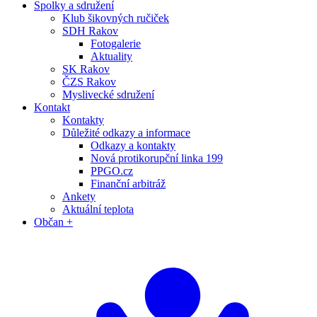
Spolky a sdružení
Klub šikovných ručiček
SDH Rakov
Fotogalerie
Aktuality
SK Rakov
ČZS Rakov
Myslivecké sdružení
Kontakt
Kontakty
Důležité odkazy a informace
Odkazy a kontakty
Nová protikorupční linka 199
PPGO.cz
Finanční arbitráž
Ankety
Aktuální teplota
Občan +