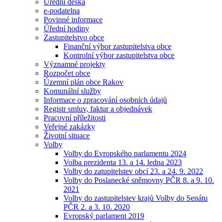
Úřední deska
e-podatelna
Povinné informace
Úřední hodiny
Zastupitelstvo obce
Finanční výbor zastupitelstva obce
Kontrolní výbor zastupitelstva obce
Významné projekty
Rozpočet obce
Územní plán obce Rakov
Komunální služby
Informace o zpracování osobních údajů
Registr smluv, faktur a objednávek
Pracovní příležitosti
Veřejné zakázky
Životní situace
Volby
Volby do Evropského parlamentu 2024
Volba prezidenta 13. a 14. ledna 2023
Volby do zatupitelstev obcí 23. a 24. 9. 2022
Volby do Poslanecké sněmovny PČR 8. a 9. 10.
2021
Volby do zastupitelstev krajů Volby do Senátu
PČR 2. a 3. 10. 2020
Evropský parlament 2019