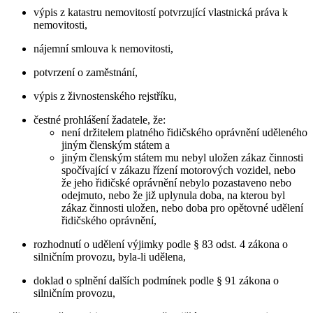
výpis z katastru nemovitostí potvrzující vlastnická práva k
nemovitosti,
nájemní smlouva k nemovitosti,
potvrzení o zaměstnání,
výpis z živnostenského rejstříku,
čestné prohlášení žadatele, že:
není držitelem platného řidičského oprávnění uděleného
jiným členským státem a
jiným členským státem mu nebyl uložen zákaz činnosti
spočívající v zákazu řízení motorových vozidel, nebo
že jeho řidičské oprávnění nebylo pozastaveno nebo
odejmuto, nebo že již uplynula doba, na kterou byl
zákaz činnosti uložen, nebo doba pro opětovné udělení
řidičského oprávnění,
rozhodnutí o udělení výjimky podle § 83 odst. 4 zákona o
silničním provozu, byla-li udělena,
doklad o splnění dalších podmínek podle § 91 zákona o
silničním provozu,