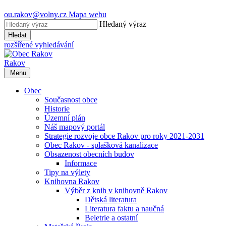
ou.rakov@volny.cz
Mapa webu
Hledaný výraz
Hledat
rozšířené vyhledávání
Rakov
Menu
Obec
Současnost obce
Historie
Územní plán
Náš mapový portál
Strategie rozvoje obce Rakov pro roky 2021-2031
Obec Rakov - splašková kanalizace
Obsazenost obecních budov
Informace
Tipy na výlety
Knihovna Rakov
Výběr z knih v knihovně Rakov
Dětská literatura
Literatura faktu a naučná
Beletrie a ostatní