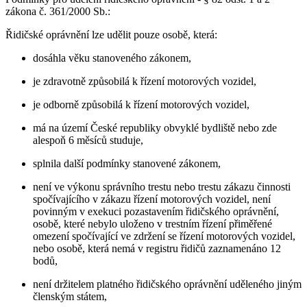
zákona č. 361/2000 Sb.:
Řidičské oprávnění lze udělit pouze osobě, která:
dosáhla věku stanoveného zákonem,
je zdravotně způsobilá k řízení motorových vozidel,
je odborně způsobilá k řízení motorových vozidel,
má na území České republiky obvyklé bydliště nebo zde
alespoň 6 měsíců studuje,
splnila další podmínky stanovené zákonem,
není ve výkonu správního trestu nebo trestu zákazu činnosti
spočívajícího v zákazu řízení motorových vozidel, není
povinným v exekuci pozastavením řidičského oprávnění,
osobě, které nebylo uloženo v trestním řízení přiměřené
omezení spočívající ve zdržení se řízení motorových vozidel,
nebo osobě, která nemá v registru řidičů zaznamenáno 12
bodů,
není držitelem platného řidičského oprávnění uděleného jiným
členským státem,