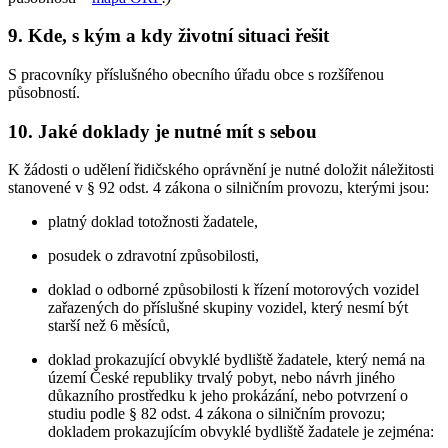
9. Kde, s kým a kdy životní situaci řešit
S pracovníky příslušného obecního úřadu obce s rozšířenou
působností.
10. Jaké doklady je nutné mít s sebou
K žádosti o udělení řidičského oprávnění je nutné doložit náležitosti
stanovené v § 92 odst. 4 zákona o silničním provozu, kterými jsou:
platný doklad totožnosti žadatele,
posudek o zdravotní způsobilosti,
doklad o odborné způsobilosti k řízení motorových vozidel
zařazených do příslušné skupiny vozidel, který nesmí být
starší než 6 měsíců,
doklad prokazující obvyklé bydliště žadatele, který nemá na
území České republiky trvalý pobyt, nebo návrh jiného
důkazního prostředku k jeho prokázání, nebo potvrzení o
studiu podle § 82 odst. 4 zákona o silničním provozu;
dokladem prokazujícím obvyklé bydliště žadatele je zejména: