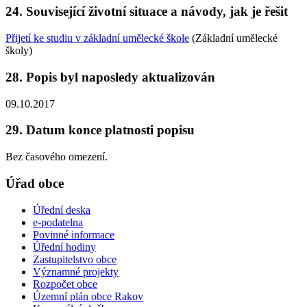
24. Související životní situace a návody, jak je řešit
Přijetí ke studiu v základní umělecké škole
(Základní umělecké
školy)
28. Popis byl naposledy aktualizován
09.10.2017
29. Datum konce platnosti popisu
Bez časového omezení.
Úřad obce
Úřední deska
e-podatelna
Povinné informace
Úřední hodiny
Zastupitelstvo obce
Významné projekty
Rozpočet obce
Územní plán obce Rakov