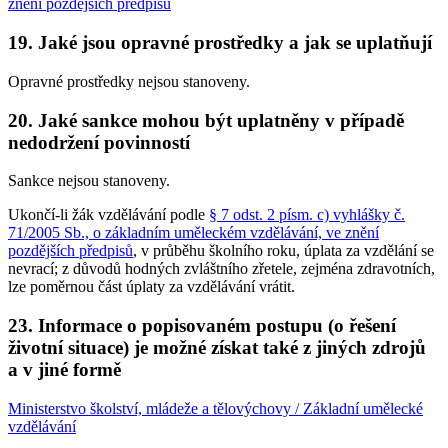
znění pozdějších předpisů
19. Jaké jsou opravné prostředky a jak se uplatňují
Opravné prostředky nejsou stanoveny.
20. Jaké sankce mohou být uplatněny v případě
nedodržení povinností
Sankce nejsou stanoveny.
Ukončí-li žák vzdělávání podle
§ 7 odst. 2 písm. c) vyhlášky č.
71/2005 Sb., o základním uměleckém vzdělávání, ve znění
pozdějších předpisů
, v průběhu školního roku, úplata za vzdělání se
nevrací; z důvodů hodných zvláštního zřetele, zejména zdravotních,
lze poměrnou část úplaty za vzdělávání vrátit.
23. Informace o popisovaném postupu (o řešení
životní situace) je možné získat také z jiných zdrojů
a v jiné formě
Ministerstvo školství, mládeže a tělovýchovy / Základní umělecké
vzdělávání