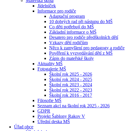
Mateřská škola
Jídelníček
Informace pro rodiče
Adaptační program
10 dobrých rad při nástupu do MŠ
Co děti potřebují do MŠ
Základní informace o MŠ
Desatero pro rodiče předškolních dětí
Vzkazy dětí rodičům
Něco k zamyšlení pro pedagogy a rodiče
Pověření k vyzvedávání dětí z MŠ
Zápis do mateřské školy
Aktuality MŠ
Fotogalerie MŠ
Školní rok 2025 - 2026
Školní rok 2024 - 2025
Školní rok 2023 - 2024
Školní rok 2022 - 2023
Školní rok 2016 - 2017
Filosofie MŠ
Seznam akcí na školní rok 2025 - 2026
GDPR
Projekt Šablony Rakov V
Úřední deska MŠ
Úřad obce