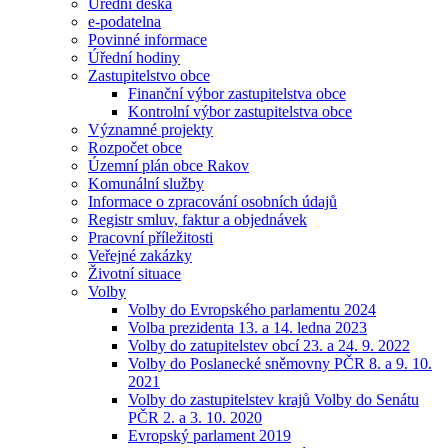
Úřední deska
e-podatelna
Povinné informace
Úřední hodiny
Zastupitelstvo obce
Finanční výbor zastupitelstva obce
Kontrolní výbor zastupitelstva obce
Významné projekty
Rozpočet obce
Územní plán obce Rakov
Komunální služby
Informace o zpracování osobních údajů
Registr smluv, faktur a objednávek
Pracovní příležitosti
Veřejné zakázky
Životní situace
Volby
Volby do Evropského parlamentu 2024
Volba prezidenta 13. a 14. ledna 2023
Volby do zatupitelstev obcí 23. a 24. 9. 2022
Volby do Poslanecké sněmovny PČR 8. a 9. 10.
2021
Volby do zastupitelstev krajů Volby do Senátu
PČR 2. a 3. 10. 2020
Evropský parlament 2019