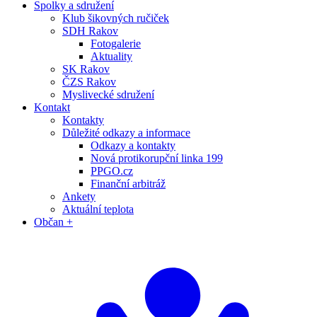
Spolky a sdružení
Klub šikovných ručiček
SDH Rakov
Fotogalerie
Aktuality
SK Rakov
ČZS Rakov
Myslivecké sdružení
Kontakt
Kontakty
Důležité odkazy a informace
Odkazy a kontakty
Nová protikorupční linka 199
PPGO.cz
Finanční arbitráž
Ankety
Aktuální teplota
Občan +