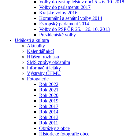
Volby do zastupitelstev obcí 5. - 6. 10. 2018
Volby do parlamentu 2017
Krajské volby 2016
Komunální a senátní volby 2014
Evropský parlament 2014
Volby do PSP ČR 25. - 26. 10. 2013
Prezidentské volby
Události a kultura
Aktuality
Kalendář akcí
Hlášení rozhlasu
SMS zprávy občanům
Informační letáky
Výstrahy ČHMÚ
Fotogalerie
Rok 2022
Rok 2021
Rok 2020
Rok 2019
Rok 2017
Rok 2014
Rok 2013
Rok 2011
Obrázky z obce
Historické fotografie obce