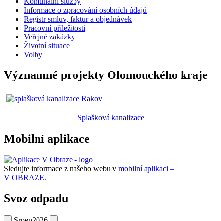
Komunální služby
Informace o zpracování osobních údajů
Registr smluv, faktur a objednávek
Pracovní příležitosti
Veřejné zakázky
Životní situace
Volby
Významné projekty Olomouckého kraje
Splašková kanalizace
Mobilní aplikace
Sledujte informace z našeho webu v
mobilní aplikaci –
V OBRAZE.
Svoz odpadu
Srpen
2026