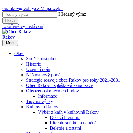
ou.rakov@volny.cz
Mapa webu
Hledaný výraz
Hledat
rozšířené vyhledávání
Rakov
Menu
Obec
Současnost obce
Historie
Územní plán
Náš mapový portál
Strategie rozvoje obce Rakov pro roky 2021-2031
Obec Rakov - splašková kanalizace
Obsazenost obecních budov
Informace
Tipy na výlety
Knihovna Rakov
Výběr z knih v knihovně Rakov
Dětská literatura
Literatura faktu a naučná
Beletrie a ostatní