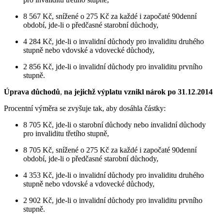
8 567 Kč, snížené o 275 Kč za každé i započaté 90denní
období, jde-li o předčasné starobní důchody,
4 284 Kč, jde-li o invalidní důchody pro invaliditu druhého
stupně nebo vdovské a vdovecké důchody,
2 856 Kč, jde-li o invalidní důchody pro invaliditu prvního
stupně.
Úprava důchodů
,
na jejichž výplatu vznikl nárok po 31
.
12
.
2014
Procentní výměra se zvyšuje tak, aby dosáhla částky:
8 705 Kč, jde-li o starobní důchody nebo invalidní důchody
pro invaliditu třetího stupně,
8 705 Kč, snížené o 275 Kč za každé i započaté 90denní
období, jde-li o předčasné starobní důchody,
4 353 Kč, jde-li o invalidní důchody pro invaliditu druhého
stupně nebo vdovské a vdovecké důchody,
2 902 Kč, jde-li o invalidní důchody pro invaliditu prvního
stupně.