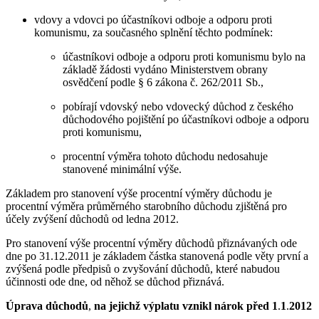
vdovy a vdovci po účastníkovi odboje a odporu proti
komunismu, za současného splnění těchto podmínek:
účastníkovi odboje a odporu proti komunismu bylo na
základě žádosti vydáno Ministerstvem obrany
osvědčení podle § 6 zákona č. 262/2011 Sb.,
pobírají vdovský nebo vdovecký důchod z českého
důchodového pojištění po účastníkovi odboje a odporu
proti komunismu,
procentní výměra tohoto důchodu nedosahuje
stanovené minimální výše.
Základem pro stanovení výše procentní výměry důchodu je
procentní výměra průměrného starobního důchodu zjištěná pro
účely zvýšení důchodů od ledna 2012.
Pro stanovení výše procentní výměry důchodů přiznávaných ode
dne po 31.12.2011 je základem částka stanovená podle věty první a
zvýšená podle předpisů o zvyšování důchodů, které nabudou
účinnosti ode dne, od něhož se důchod přiznává.
Úprava důchodů
,
na jejichž výplatu vznikl nárok před 1
.
1
.
2012