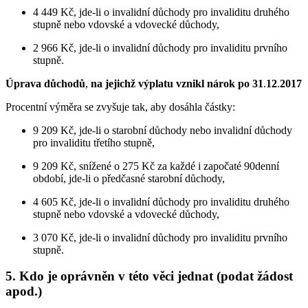
4 449 Kč, jde-li o invalidní důchody pro invaliditu druhého
stupně nebo vdovské a vdovecké důchody,
2 966 Kč, jde-li o invalidní důchody pro invaliditu prvního
stupně.
Úprava důchodů
,
na jejichž výplatu vznikl nárok po 31
.
12
.
2017
Procentní výměra se zvyšuje tak, aby dosáhla částky:
9 209 Kč, jde-li o starobní důchody nebo invalidní důchody
pro invaliditu třetího stupně,
9 209 Kč, snížené o 275 Kč za každé i započaté 90denní
období, jde-li o předčasné starobní důchody,
4 605 Kč, jde-li o invalidní důchody pro invaliditu druhého
stupně nebo vdovské a vdovecké důchody,
3 070 Kč, jde-li o invalidní důchody pro invaliditu prvního
stupně.
5. Kdo je oprávněn v této věci jednat (podat žádost
apod.)