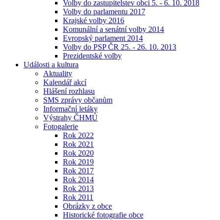
Volby do zastupitelstev obcí 5. - 6. 10. 2018
Volby do parlamentu 2017
Krajské volby 2016
Komunální a senátní volby 2014
Evropský parlament 2014
Volby do PSP ČR 25. - 26. 10. 2013
Prezidentské volby
Události a kultura
Aktuality
Kalendář akcí
Hlášení rozhlasu
SMS zprávy občanům
Informační letáky
Výstrahy ČHMÚ
Fotogalerie
Rok 2022
Rok 2021
Rok 2020
Rok 2019
Rok 2017
Rok 2014
Rok 2013
Rok 2011
Obrázky z obce
Historické fotografie obce