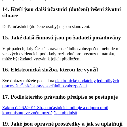
14. Kteří jsou další účastníci (dotčení) řešení životní
situace
Další účastníci (dotčené osoby) nejsou stanoveni.
15. Jaké další činnosti jsou po žadateli požadovány
V případech, kdy Česká správa sociálního zabezpečení nebude mít
ve svých evidencích podklady rozhodné pro posouzení nároku,
může být žadatel vyzván k jejich předložení.
16. Elektronická služba, kterou lze využít
Své dotazy můžete posílat na
elektronické podatelny jednotlivých
pracovišť České správy sociálního zabezpečení
.
17. Podle kterého právního předpisu se postupuje
Zákon č. 262/2011 Sb., o účastnících odboje a odporu proti
komunismu, ve znění pozdějších předpisů
19. Jaké jsou opravné prostředky a jak se uplatňují