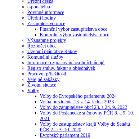
Úřední deska
e-podatelna
Povinné informace
Úřední hodiny
Zastupitelstvo obce
Finanční výbor zastupitelstva obce
Kontrolní výbor zastupitelstva obce
Významné projekty
Rozpočet obce
Územní plán obce Rakov
Komunální služby
Informace o zpracování osobních údajů
Registr smluv, faktur a objednávek
Pracovní příležitosti
Veřejné zakázky
Životní situace
Volby
Volby do Evropského parlamentu 2024
Volba prezidenta 13. a 14. ledna 2023
Volby do zatupitelstev obcí 23. a 24. 9. 2022
Volby do Poslanecké sněmovny PČR 8. a 9. 10.
2021
Volby do zastupitelstev krajů Volby do Senátu
PČR 2. a 3. 10. 2020
Evropský parlament 2019