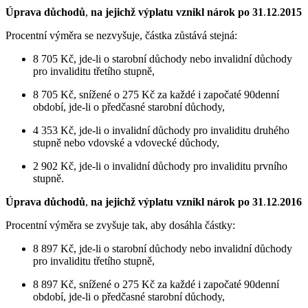
Úprava důchodů
,
na jejichž výplatu vznikl nárok po 31
.
12
.
2015
Procentní výměra se nezvyšuje, částka zůstává stejná:
8 705 Kč, jde-li o starobní důchody nebo invalidní důchody
pro invaliditu třetího stupně,
8 705 Kč, snížené o 275 Kč za každé i započaté 90denní
období, jde-li o předčasné starobní důchody,
4 353 Kč, jde-li o invalidní důchody pro invaliditu druhého
stupně nebo vdovské a vdovecké důchody,
2 902 Kč, jde-li o invalidní důchody pro invaliditu prvního
stupně.
Úprava důchodů
,
na jejichž výplatu vznikl nárok po 31
.
12
.
2016
Procentní výměra se zvyšuje tak, aby dosáhla částky:
8 897 Kč, jde-li o starobní důchody nebo invalidní důchody
pro invaliditu třetího stupně,
8 897 Kč, snížené o 275 Kč za každé i započaté 90denní
období, jde-li o předčasné starobní důchody,