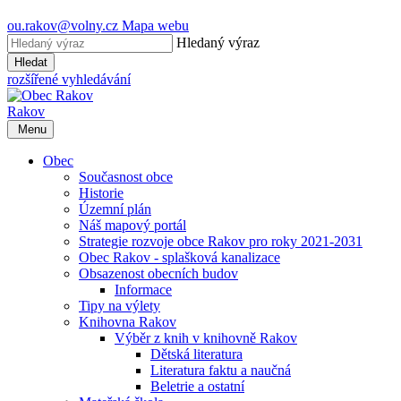
ou.rakov@volny.cz
Mapa webu
Hledaný výraz
Hledat
rozšířené vyhledávání
Rakov
Menu
Obec
Současnost obce
Historie
Územní plán
Náš mapový portál
Strategie rozvoje obce Rakov pro roky 2021-2031
Obec Rakov - splašková kanalizace
Obsazenost obecních budov
Informace
Tipy na výlety
Knihovna Rakov
Výběr z knih v knihovně Rakov
Dětská literatura
Literatura faktu a naučná
Beletrie a ostatní