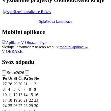
Významné projekty Olomouckého kraje
Splašková kanalizace
Mobilní aplikace
Sledujte informace z našeho webu v
mobilní aplikaci –
V OBRAZE.
Svoz odpadu
Srpen
2026
Po
Út
St
Čt
Pá
So
Ne
27
28
29
30
31
1
2
3
4
5
6
7
8
9
10
11
12
13
14
15
16
17
18
19
20
21
22
23
24
25
26
27
28
29
30