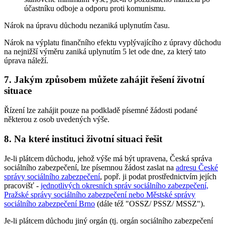
účastníku odboje a odporu proti komunismu.
Nárok na úpravu důchodu nezaniká uplynutím času.
Nárok na výplatu finančního efektu vyplývajícího z úpravy důchodu
na nejnižší výměru zaniká uplynutím 5 let ode dne, za který tato
úprava náleží.
7. Jakým způsobem můžete zahájit řešení životní
situace
Řízení lze zahájit pouze na podkladě písemné žádosti podané
některou z osob uvedených výše.
8. Na které instituci životní situaci řešit
Je-li plátcem důchodu, jehož výše má být upravena, Česká správa
sociálního zabezpečení, lze písemnou žádost zaslat na
adresu České
správy sociálního zabezpečení
, popř. ji podat prostřednictvím jejích
pracovišť -
jednotlivých okresních správ sociálního zabezpečení,
Pražské správy sociálního zabezpečení nebo Městské správy
sociálního zabezpečení Brno
(dále též "OSSZ/ PSSZ/ MSSZ").
Je-li plátcem důchodu jiný orgán (tj. orgán sociálního zabezpečení