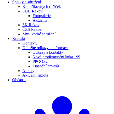
Spolky a sdružení
Klub šikovných ručiček
SDH Rakov
Fotogalerie
Aktuality
SK Rakov
ČZS Rakov
Myslivecké sdružení
Kontakt
Kontakty
Důležité odkazy a informace
Odkazy a kontakty
Nová protikorupční linka 199
PPGO.cz
Finanční arbitráž
Ankety
Aktuální teplota
Občan +