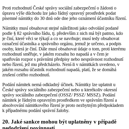
Proti rozhodnutí České správy sociální zabezpečení o žádosti o
úpravu výše důchodu lze jako řádný opravný prostředek podat
písemné námitky do 30 dnů ode dne jeho oznámení účastníku řízení.
Námitky musí obsahovat stejné náležitosti jako odvolání podané
podle § 82 správního řádu, tj. především z nich má být patrno, kdo
je činí, které věci se týkají a co se navrhuje; musí tedy obsahovat
označení účastníka a správního orgánu, jemuž je určeno, a podpis
osoby, která je činí. Dále musí obsahovat údaje o tom, proti kterému
rozhodnutí směřuje, v jakém rozsahu ho napadá a v čem je
spatřován rozpor s právními předpisy nebo nesprávnost rozhodnutí
nebo řízení, jež mu předcházelo. Není-li v námitkách uvedeno, v
jakém rozsahu účastník rozhodnutí napadá, platí, že se domáhá
zrušení celého rozhodnutí.
Podání námitek nemá odkladný účinek. Námitky lze uplatnit u
České správy sociálního zabezpečení nebo u kterékoliv okresní
správy sociálního zabezpečení (OSSZ/ PSSZ/ MSSZ). Podání
námitek je řádným opravným prostředkem ve správním řízení a
absolvování námitkového řízení je proto nezbytným předpokladem
k případnému podání správní žaloby.
20. Jaké sankce mohou být uplatněny v případě
nedodržení povinností