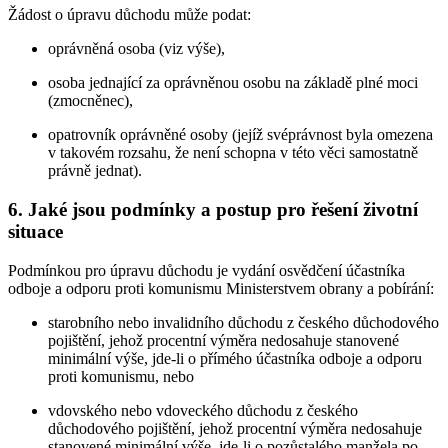
Žádost o úpravu důchodu může podat:
oprávněná osoba (viz výše),
osoba jednající za oprávněnou osobu na základě plné moci
(zmocněnec),
opatrovník oprávněné osoby (jejíž svéprávnost byla omezena
v takovém rozsahu, že není schopna v této věci samostatně
právně jednat).
6. Jaké jsou podmínky a postup pro řešení životní
situace
Podmínkou pro úpravu důchodu je vydání osvědčení účastníka
odboje a odporu proti komunismu Ministerstvem obrany a pobírání:
starobního nebo invalidního důchodu z českého důchodového
pojištění, jehož procentní výměra nedosahuje stanovené
minimální výše, jde-li o přímého účastníka odboje a odporu
proti komunismu, nebo
vdovského nebo vdoveckého důchodu z českého
důchodového pojištění, jehož procentní výměra nedosahuje
stanovené minimální výše, jde-li o pozůstalého manžela po