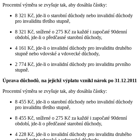
Procentní výměra se zvyšuje tak, aby dosáhla částky:
8 321 Kč, jde-li o starobní důchody nebo invalidní důchody
pro invaliditu třetího stupně,
8 321 Kč, snížené o 275 Kč za každé i započaté 90denní
období, jde-li o předčasné starobní důchody,
4 161 Kč, jde-li o invalidní důchody pro invaliditu druhého
stupně nebo vdovské a vdovecké důchody,
2 774 Kč, jde-li o invalidní důchody pro invaliditu prvního
stupně.
Úprava důchodů
,
na jejichž výplatu vznikl nárok po 31
.
12
.
2011
Procentní výměra se zvyšuje tak, aby dosáhla částky:
8 455 Kč, jde-li o starobní důchody nebo invalidní důchody
pro invaliditu třetího stupně,
8 455 Kč, snížené o 275 Kč za každé i započaté 90denní
období, jde-li o předčasné starobní důchody,
4 228 Kč, jde-li o invalidní důchody pro invaliditu druhého
stupně nebo vdovské a vdovecké důchody,