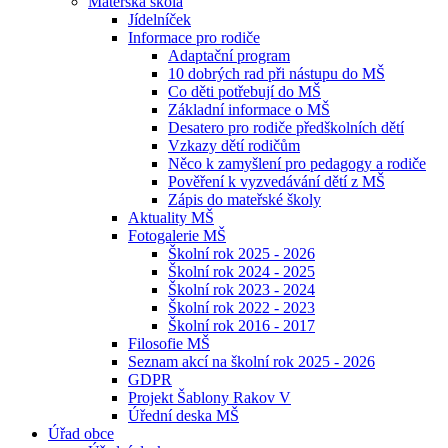
Mateřská škola
Jídelníček
Informace pro rodiče
Adaptační program
10 dobrých rad při nástupu do MŠ
Co děti potřebují do MŠ
Základní informace o MŠ
Desatero pro rodiče předškolních dětí
Vzkazy dětí rodičům
Něco k zamyšlení pro pedagogy a rodiče
Pověření k vyzvedávání dětí z MŠ
Zápis do mateřské školy
Aktuality MŠ
Fotogalerie MŠ
Školní rok 2025 - 2026
Školní rok 2024 - 2025
Školní rok 2023 - 2024
Školní rok 2022 - 2023
Školní rok 2016 - 2017
Filosofie MŠ
Seznam akcí na školní rok 2025 - 2026
GDPR
Projekt Šablony Rakov V
Úřední deska MŠ
Úřad obce