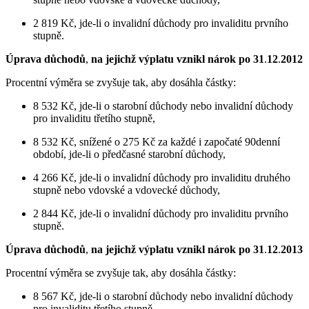
2 819 Kč, jde-li o invalidní důchody pro invaliditu prvního
stupně.
Úprava důchodů
,
na jejichž výplatu vznikl nárok po 31
.
12
.
2012
Procentní výměra se zvyšuje tak, aby dosáhla částky:
8 532 Kč, jde-li o starobní důchody nebo invalidní důchody
pro invaliditu třetího stupně,
8 532 Kč, snížené o 275 Kč za každé i započaté 90denní
období, jde-li o předčasné starobní důchody,
4 266 Kč, jde-li o invalidní důchody pro invaliditu druhého
stupně nebo vdovské a vdovecké důchody,
2 844 Kč, jde-li o invalidní důchody pro invaliditu prvního
stupně.
Úprava důchodů
,
na jejichž výplatu vznikl nárok po 31
.
12
.
2013
Procentní výměra se zvyšuje tak, aby dosáhla částky:
8 567 Kč, jde-li o starobní důchody nebo invalidní důchody
pro invaliditu třetího stupně,