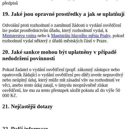
předpisů
19. Jaké jsou opravné prostředky a jak se uplatňují
Odvolání proti rozhodnutí o zamítnutí žádosti o vydání osvědčení
lze podat prostřednictvím úřadu, který rozhodnutí vydal, k
Ministerstvu vnitra
nebo k
Magistrátu hlavního města Prahy
, pokud
rozhodnutí vydal některý z úřadů městských částí v Praze.
20. Jaké sankce mohou být uplatněny v případě
nedodržení povinností
Pokud žadatel o vydání osvědčení (popř. zákonný zástupce nebo
opatrovník žádající o vydání osvědčení pro dítě) uvede nepravdivý
nebo neúplný údaj, který může mít zásadní vliv na rozhodnutí ve
věci, anebo tento údaj zatají, v úmyslu neoprávněně získat
osvědčení, lze mu za tento přestupek uložit pokutu až do výše 50
000 Kč.
21. Nejčastější dotazy
22. Další informace