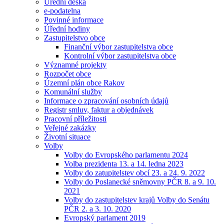
Úřední deska
e-podatelna
Povinné informace
Úřední hodiny
Zastupitelstvo obce
Finanční výbor zastupitelstva obce
Kontrolní výbor zastupitelstva obce
Významné projekty
Rozpočet obce
Územní plán obce Rakov
Komunální služby
Informace o zpracování osobních údajů
Registr smluv, faktur a objednávek
Pracovní příležitosti
Veřejné zakázky
Životní situace
Volby
Volby do Evropského parlamentu 2024
Volba prezidenta 13. a 14. ledna 2023
Volby do zatupitelstev obcí 23. a 24. 9. 2022
Volby do Poslanecké sněmovny PČR 8. a 9. 10.
2021
Volby do zastupitelstev krajů Volby do Senátu
PČR 2. a 3. 10. 2020
Evropský parlament 2019