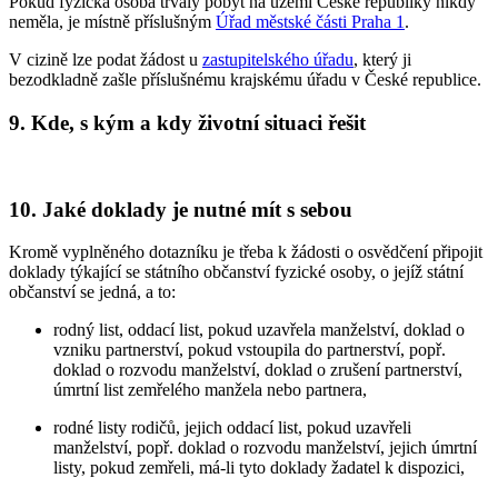
Pokud fyzická osoba trvalý pobyt na území České republiky nikdy
neměla, je místně příslušným
Úřad městské části Praha 1
.
V cizině lze podat žádost u
zastupitelského úřadu
, který ji
bezodkladně zašle příslušnému krajskému úřadu v České republice.
9. Kde, s kým a kdy životní situaci řešit
10. Jaké doklady je nutné mít s sebou
Kromě vyplněného dotazníku je třeba k žádosti o osvědčení připojit
doklady týkající se státního občanství fyzické osoby, o jejíž státní
občanství se jedná, a to:
rodný list, oddací list, pokud uzavřela manželství, doklad o
vzniku partnerství, pokud vstoupila do partnerství, popř.
doklad o rozvodu manželství, doklad o zrušení partnerství,
úmrtní list zemřelého manžela nebo partnera,
rodné listy rodičů, jejich oddací list, pokud uzavřeli
manželství, popř. doklad o rozvodu manželství, jejich úmrtní
listy, pokud zemřeli, má-li tyto doklady žadatel k dispozici,