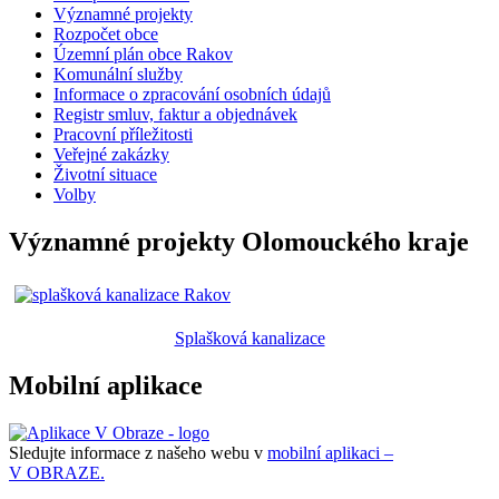
Významné projekty
Rozpočet obce
Územní plán obce Rakov
Komunální služby
Informace o zpracování osobních údajů
Registr smluv, faktur a objednávek
Pracovní příležitosti
Veřejné zakázky
Životní situace
Volby
Významné projekty Olomouckého kraje
Splašková kanalizace
Mobilní aplikace
Sledujte informace z našeho webu v
mobilní aplikaci –
V OBRAZE.