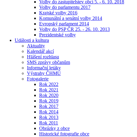
Volby do zastupitelstev obcí 5. - 6. 10. 2018
Volby do parlamentu 2017
Krajské volby 2016
Komunální a senátní volby 2014
Evropský parlament 2014
Volby do PSP ČR 25. - 26. 10. 2013
Prezidentské volby
Události a kultura
Aktuality
Kalendář akcí
Hlášení rozhlasu
SMS zprávy občanům
Informační letáky
Výstrahy ČHMÚ
Fotogalerie
Rok 2022
Rok 2021
Rok 2020
Rok 2019
Rok 2017
Rok 2014
Rok 2013
Rok 2011
Obrázky z obce
Historické fotografie obce