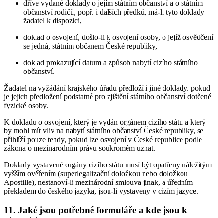
dříve vydané doklady o jejím státním občanství a o státním
občanství rodičů, popř. i dalších předků, má-li tyto doklady
žadatel k dispozici,
doklad o osvojení, došlo-li k osvojení osoby, o jejíž osvědčení
se jedná, státním občanem České republiky,
doklad prokazující datum a způsob nabytí cizího státního
občanství.
Žadatel na vyžádání krajského úřadu předloží i jiné doklady, pokud
je jejich předložení podstatné pro zjištění státního občanství dotčené
fyzické osoby.
K dokladu o osvojení, který je vydán orgánem cizího státu a který
by mohl mít vliv na nabytí státního občanství České republiky, se
přihlíží pouze tehdy, pokud lze osvojení v České republice podle
zákona o mezinárodním právu soukromém uznat.
Doklady vystavené orgány cizího státu musí být opatřeny náležitým
vyšším ověřením (superlegalizační doložkou nebo doložkou
Apostille), nestanoví-li mezinárodní smlouva jinak, a úředním
překladem do českého jazyka, jsou-li vystaveny v cizím jazyce.
11. Jaké jsou potřebné formuláře a kde jsou k