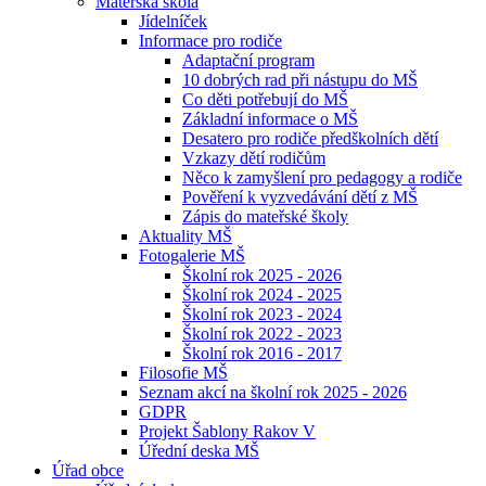
Mateřská škola
Jídelníček
Informace pro rodiče
Adaptační program
10 dobrých rad při nástupu do MŠ
Co děti potřebují do MŠ
Základní informace o MŠ
Desatero pro rodiče předškolních dětí
Vzkazy dětí rodičům
Něco k zamyšlení pro pedagogy a rodiče
Pověření k vyzvedávání dětí z MŠ
Zápis do mateřské školy
Aktuality MŠ
Fotogalerie MŠ
Školní rok 2025 - 2026
Školní rok 2024 - 2025
Školní rok 2023 - 2024
Školní rok 2022 - 2023
Školní rok 2016 - 2017
Filosofie MŠ
Seznam akcí na školní rok 2025 - 2026
GDPR
Projekt Šablony Rakov V
Úřední deska MŠ
Úřad obce