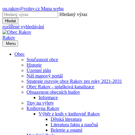
ou.rakov@volny.cz
Mapa webu
Hledaný výraz
Hledat
rozšířené vyhledávání
Rakov
Menu
Obec
Současnost obce
Historie
Územní plán
Náš mapový portál
Strategie rozvoje obce Rakov pro roky 2021-2031
Obec Rakov - splašková kanalizace
Obsazenost obecních budov
Informace
Tipy na výlety
Knihovna Rakov
Výběr z knih v knihovně Rakov
Dětská literatura
Literatura faktu a naučná
Beletrie a ostatní