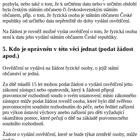
pozbyla, nebo také o tom, že k určitému datu nebo v určitém období
byla českým státním občanem či československým státním
občanem, příp. o tom, že fyzická osoba je státním občanem České
republiky od určitého data nepřetržitě do doby vydání osvědčení.
Na žádost je rovněž možné vydat osvědčení o tom, že fyzická osoba
není k datu jeho vydání státním občanem České republiky.
5. Kdo je oprávněn v této věci jednat (podat žádost
apod.)
Osvědčení se vydává na žádost fyzické osoby, o jejíž státní
občanství se jedná.
Za dítě mladší 15 let mohou podat žádost o vydání osvědčení jeho
zákonní zástupci nebo opatrovník, který k žádosti připojí
pravomocné rozhodnutí soudu o svém ustanovení; místo zákonného
zástupce může podat žádost rovněž osoba, které bylo dítě svěřeno
pravomocným soudním rozhodnutím do péče, nebo ředitel zařízení
pro výkon ústavní výchovy anebo zařízení pro děti vyžadující
okamžitou pomoc, které pečují o dítě na základě pravomocného
soudního rozhodnutí.
Žádost o vydání osvědčení, které se bude týkat zemřelé osoby, může
podat: