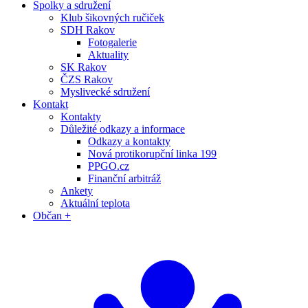
Spolky a sdružení
Klub šikovných ručiček
SDH Rakov
Fotogalerie
Aktuality
SK Rakov
ČZS Rakov
Myslivecké sdružení
Kontakt
Kontakty
Důležité odkazy a informace
Odkazy a kontakty
Nová protikorupční linka 199
PPGO.cz
Finanční arbitráž
Ankety
Aktuální teplota
Občan +