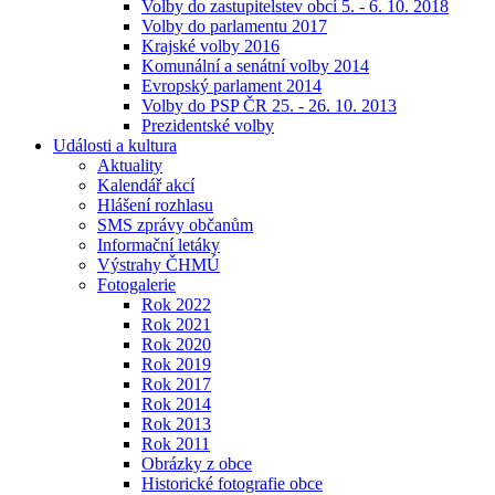
Volby do zastupitelstev obcí 5. - 6. 10. 2018
Volby do parlamentu 2017
Krajské volby 2016
Komunální a senátní volby 2014
Evropský parlament 2014
Volby do PSP ČR 25. - 26. 10. 2013
Prezidentské volby
Události a kultura
Aktuality
Kalendář akcí
Hlášení rozhlasu
SMS zprávy občanům
Informační letáky
Výstrahy ČHMÚ
Fotogalerie
Rok 2022
Rok 2021
Rok 2020
Rok 2019
Rok 2017
Rok 2014
Rok 2013
Rok 2011
Obrázky z obce
Historické fotografie obce