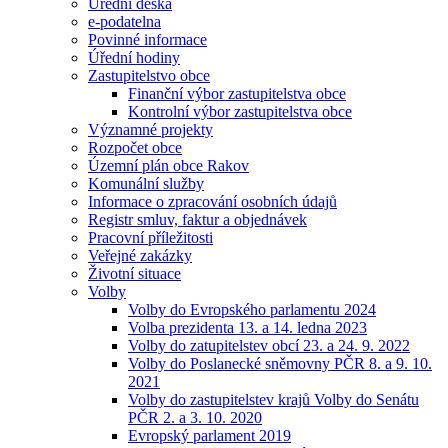
Úřední deska
e-podatelna
Povinné informace
Úřední hodiny
Zastupitelstvo obce
Finanční výbor zastupitelstva obce
Kontrolní výbor zastupitelstva obce
Významné projekty
Rozpočet obce
Územní plán obce Rakov
Komunální služby
Informace o zpracování osobních údajů
Registr smluv, faktur a objednávek
Pracovní příležitosti
Veřejné zakázky
Životní situace
Volby
Volby do Evropského parlamentu 2024
Volba prezidenta 13. a 14. ledna 2023
Volby do zatupitelstev obcí 23. a 24. 9. 2022
Volby do Poslanecké sněmovny PČR 8. a 9. 10.
2021
Volby do zastupitelstev krajů Volby do Senátu
PČR 2. a 3. 10. 2020
Evropský parlament 2019