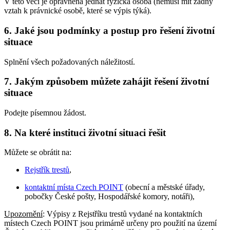
V této věci je oprávněna jednat fyzická osoba (nemusí mít žádný
vztah k právnické osobě, které se výpis týká).
6. Jaké jsou podmínky a postup pro řešení životní
situace
Splnění všech požadovaných náležitostí.
7. Jakým způsobem můžete zahájit řešení životní
situace
Podejte písemnou žádost.
8. Na které instituci životní situaci řešit
Můžete se obrátit na:
Rejstřík trestů
,
kontaktní místa Czech POINT
(obecní a městské úřady,
pobočky České pošty, Hospodářské komory, notáři),
Upozornění
: Výpisy z Rejstříku trestů vydané na kontaktních
místech Czech POINT jsou primárně určeny pro použití na území