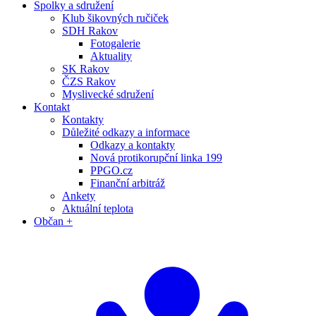
Spolky a sdružení
Klub šikovných ručiček
SDH Rakov
Fotogalerie
Aktuality
SK Rakov
ČZS Rakov
Myslivecké sdružení
Kontakt
Kontakty
Důležité odkazy a informace
Odkazy a kontakty
Nová protikorupční linka 199
PPGO.cz
Finanční arbitráž
Ankety
Aktuální teplota
Občan +