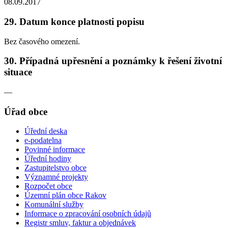
08.09.2017
29. Datum konce platnosti popisu
Bez časového omezení.
30. Případná upřesnění a poznámky k řešení životní
situace
—
Úřad obce
Úřední deska
e-podatelna
Povinné informace
Úřední hodiny
Zastupitelstvo obce
Významné projekty
Rozpočet obce
Územní plán obce Rakov
Komunální služby
Informace o zpracování osobních údajů
Registr smluv, faktur a objednávek