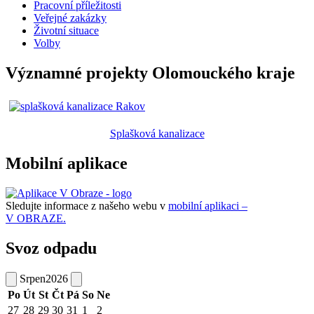
Pracovní příležitosti
Veřejné zakázky
Životní situace
Volby
Významné projekty Olomouckého kraje
Splašková kanalizace
Mobilní aplikace
Sledujte informace z našeho webu v
mobilní aplikaci –
V OBRAZE.
Svoz odpadu
Srpen
2026
Po
Út
St
Čt
Pá
So
Ne
27
28
29
30
31
1
2