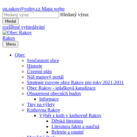
ou.rakov@volny.cz
Mapa webu
Hledaný výraz
Hledat
rozšířené vyhledávání
Rakov
Menu
Obec
Současnost obce
Historie
Územní plán
Náš mapový portál
Strategie rozvoje obce Rakov pro roky 2021-2031
Obec Rakov - splašková kanalizace
Obsazenost obecních budov
Informace
Tipy na výlety
Knihovna Rakov
Výběr z knih v knihovně Rakov
Dětská literatura
Literatura faktu a naučná
Beletrie a ostatní