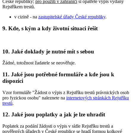
České republiky;
pro použití v zahraničí
si opatřete výpis vydaný
Rejstříkem trestů.
v cizině - na
zastupitelské úřady České republiky
.
9. Kde, s kým a kdy životní situaci řešit
10. Jaké doklady je nutné mít s sebou
Žádné, totožnost žadatele se neověřuje.
11. Jaké jsou potřebné formuláře a kde jsou k
dispozici
Vzor formuláře "Žádost o výpis z Rejstříku trestů právnických osob
pro fyzickou osobu" naleznete na
internetových stránkách Rejstříku
trestů
.
12. Jaké jsou poplatky a jak je lze uhradit
Poplatek za podání žádosti o výpis v sídle Rejstříku trestů a
pověřených úřadech v České republice se hradí formou kolkové