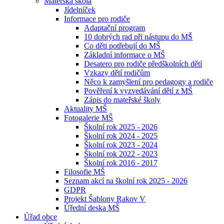
Mateřská škola
Jídelníček
Informace pro rodiče
Adaptační program
10 dobrých rad při nástupu do MŠ
Co děti potřebují do MŠ
Základní informace o MŠ
Desatero pro rodiče předškolních dětí
Vzkazy dětí rodičům
Něco k zamyšlení pro pedagogy a rodiče
Pověření k vyzvedávání dětí z MŠ
Zápis do mateřské školy
Aktuality MŠ
Fotogalerie MŠ
Školní rok 2025 - 2026
Školní rok 2024 - 2025
Školní rok 2023 - 2024
Školní rok 2022 - 2023
Školní rok 2016 - 2017
Filosofie MŠ
Seznam akcí na školní rok 2025 - 2026
GDPR
Projekt Šablony Rakov V
Úřední deska MŠ
Úřad obce