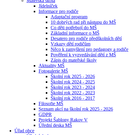
Mateřská škola
Jídelníček
Informace pro rodiče
Adaptační program
10 dobrých rad při nástupu do MŠ
Co děti potřebují do MŠ
Základní informace o MŠ
Desatero pro rodiče předškolních dětí
Vzkazy dětí rodičům
Něco k zamyšlení pro pedagogy a rodiče
Pověření k vyzvedávání dětí z MŠ
Zápis do mateřské školy
Aktuality MŠ
Fotogalerie MŠ
Školní rok 2025 - 2026
Školní rok 2024 - 2025
Školní rok 2023 - 2024
Školní rok 2022 - 2023
Školní rok 2016 - 2017
Filosofie MŠ
Seznam akcí na školní rok 2025 - 2026
GDPR
Projekt Šablony Rakov V
Úřední deska MŠ
Úřad obce