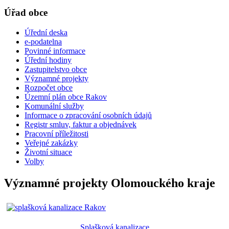
Úřad obce
Úřední deska
e-podatelna
Povinné informace
Úřední hodiny
Zastupitelstvo obce
Významné projekty
Rozpočet obce
Územní plán obce Rakov
Komunální služby
Informace o zpracování osobních údajů
Registr smluv, faktur a objednávek
Pracovní příležitosti
Veřejné zakázky
Životní situace
Volby
Významné projekty Olomouckého kraje
Splašková kanalizace