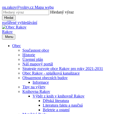
ou.rakov@volny.cz
Mapa webu
Hledaný výraz
Hledat
rozšířené vyhledávání
Rakov
Menu
Obec
Současnost obce
Historie
Územní plán
Náš mapový portál
Strategie rozvoje obce Rakov pro roky 2021-2031
Obec Rakov - splašková kanalizace
Obsazenost obecních budov
Informace
Tipy na výlety
Knihovna Rakov
Výběr z knih v knihovně Rakov
Dětská literatura
Literatura faktu a naučná
Beletrie a ostatní