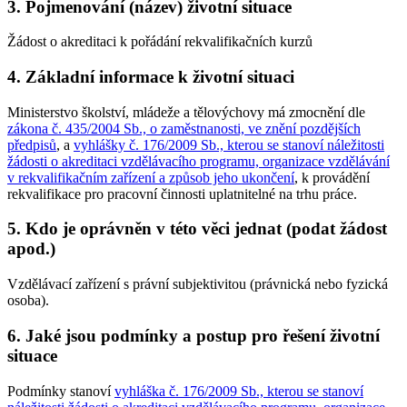
3. Pojmenování (název) životní situace
Žádost o akreditaci k pořádání rekvalifikačních kurzů
4. Základní informace k životní situaci
Ministerstvo školství, mládeže a tělovýchovy má zmocnění dle
zákona č. 435/2004 Sb., o zaměstnanosti, ve znění pozdějších
předpisů
, a
vyhlášky č. 176/2009 Sb., kterou se stanoví náležitosti
žádosti o akreditaci vzdělávacího programu, organizace vzdělávání
v rekvalifikačním zařízení a způsob jeho ukončení
, k provádění
rekvalifikace pro pracovní činnosti uplatnitelné na trhu práce.
5. Kdo je oprávněn v této věci jednat (podat žádost
apod.)
Vzdělávací zařízení s právní subjektivitou (právnická nebo fyzická
osoba).
6. Jaké jsou podmínky a postup pro řešení životní
situace
Podmínky stanoví
vyhláška č. 176/2009 Sb., kterou se stanoví