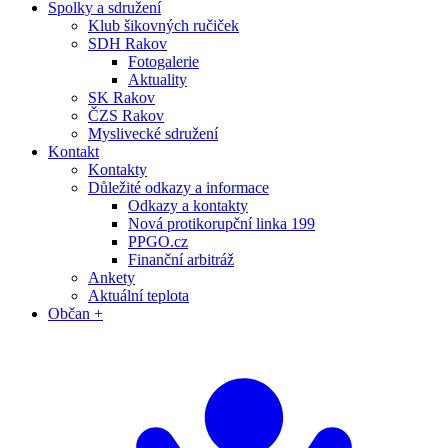
Spolky a sdružení
Klub šikovných ručiček
SDH Rakov
Fotogalerie
Aktuality
SK Rakov
ČZS Rakov
Myslivecké sdružení
Kontakt
Kontakty
Důležité odkazy a informace
Odkazy a kontakty
Nová protikorupční linka 199
PPGO.cz
Finanční arbitráž
Ankety
Aktuální teplota
Občan +