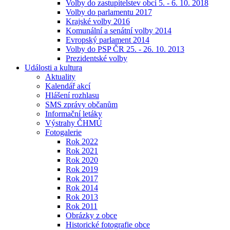
Volby do zastupitelstev obcí 5. - 6. 10. 2018
Volby do parlamentu 2017
Krajské volby 2016
Komunální a senátní volby 2014
Evropský parlament 2014
Volby do PSP ČR 25. - 26. 10. 2013
Prezidentské volby
Události a kultura
Aktuality
Kalendář akcí
Hlášení rozhlasu
SMS zprávy občanům
Informační letáky
Výstrahy ČHMÚ
Fotogalerie
Rok 2022
Rok 2021
Rok 2020
Rok 2019
Rok 2017
Rok 2014
Rok 2013
Rok 2011
Obrázky z obce
Historické fotografie obce