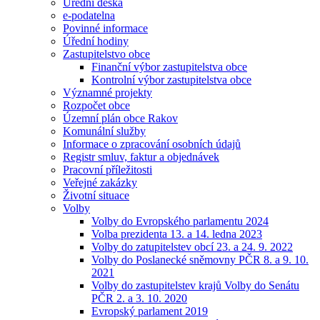
Úřední deska
e-podatelna
Povinné informace
Úřední hodiny
Zastupitelstvo obce
Finanční výbor zastupitelstva obce
Kontrolní výbor zastupitelstva obce
Významné projekty
Rozpočet obce
Územní plán obce Rakov
Komunální služby
Informace o zpracování osobních údajů
Registr smluv, faktur a objednávek
Pracovní příležitosti
Veřejné zakázky
Životní situace
Volby
Volby do Evropského parlamentu 2024
Volba prezidenta 13. a 14. ledna 2023
Volby do zatupitelstev obcí 23. a 24. 9. 2022
Volby do Poslanecké sněmovny PČR 8. a 9. 10.
2021
Volby do zastupitelstev krajů Volby do Senátu
PČR 2. a 3. 10. 2020
Evropský parlament 2019