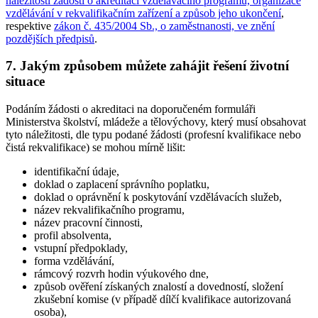
náležitosti žádosti o akreditaci vzdělávacího programu, organizace
vzdělávání v rekvalifikačním zařízení a způsob jeho ukončení
,
respektive
zákon č. 435/2004 Sb., o zaměstnanosti, ve znění
pozdějších předpisů
.
7. Jakým způsobem můžete zahájit řešení životní
situace
Podáním žádosti o akreditaci na doporučeném formuláři
Ministerstva školství, mládeže a tělovýchovy, který musí obsahovat
tyto náležitosti, dle typu podané žádosti (profesní kvalifikace nebo
čistá rekvalifikace) se mohou mírně lišit:
identifikační údaje,
doklad o zaplacení správního poplatku,
doklad o oprávnění k poskytování vzdělávacích služeb,
název rekvalifikačního programu,
název pracovní činnosti,
profil absolventa,
vstupní předpoklady,
forma vzdělávání,
rámcový rozvrh hodin výukového dne,
způsob ověření získaných znalostí a dovedností, složení
zkušební komise (v případě dílčí kvalifikace autorizovaná
osoba),