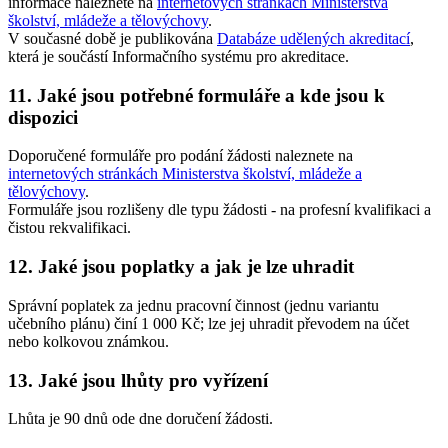
informace naleznete na
internetových stránkách Ministerstva
školství, mládeže a tělovýchovy
.
V současné době je publikována
Databáze udělených akreditací
,
která je součástí Informačního systému pro akreditace.
11. Jaké jsou potřebné formuláře a kde jsou k
dispozici
Doporučené formuláře pro podání žádosti naleznete na
internetových stránkách Ministerstva školství, mládeže a
tělovýchovy
.
Formuláře jsou rozlišeny dle typu žádosti - na profesní kvalifikaci a
čistou rekvalifikaci.
12. Jaké jsou poplatky a jak je lze uhradit
Správní poplatek za jednu pracovní činnost (jednu variantu
učebního plánu) činí 1 000 Kč; lze jej uhradit převodem na účet
nebo kolkovou známkou.
13. Jaké jsou lhůty pro vyřízení
Lhůta je 90 dnů ode dne doručení žádosti.