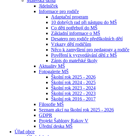
Mateřská škola
Jídelníček
Informace pro rodiče
Adaptační program
10 dobrých rad při nástupu do MŠ
Co děti potřebují do MŠ
Základní informace o MŠ
Desatero pro rodiče předškolních dětí
Vzkazy dětí rodičům
Něco k zamyšlení pro pedagogy a rodiče
Pověření k vyzvedávání dětí z MŠ
Zápis do mateřské školy
Aktuality MŠ
Fotogalerie MŠ
Školní rok 2025 - 2026
Školní rok 2024 - 2025
Školní rok 2023 - 2024
Školní rok 2022 - 2023
Školní rok 2016 - 2017
Filosofie MŠ
Seznam akcí na školní rok 2025 - 2026
GDPR
Projekt Šablony Rakov V
Úřední deska MŠ
Úřad obce