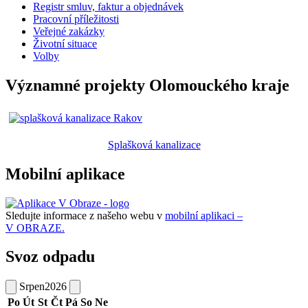
Registr smluv, faktur a objednávek
Pracovní příležitosti
Veřejné zakázky
Životní situace
Volby
Významné projekty Olomouckého kraje
Splašková kanalizace
Mobilní aplikace
Sledujte informace z našeho webu v
mobilní aplikaci –
V OBRAZE.
Svoz odpadu
Srpen
2026
Po
Út
St
Čt
Pá
So
Ne