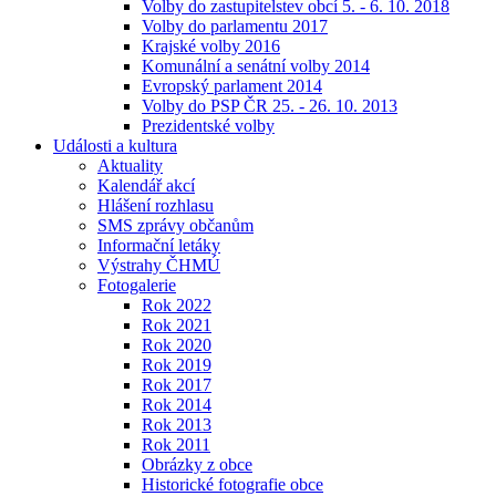
Volby do zastupitelstev obcí 5. - 6. 10. 2018
Volby do parlamentu 2017
Krajské volby 2016
Komunální a senátní volby 2014
Evropský parlament 2014
Volby do PSP ČR 25. - 26. 10. 2013
Prezidentské volby
Události a kultura
Aktuality
Kalendář akcí
Hlášení rozhlasu
SMS zprávy občanům
Informační letáky
Výstrahy ČHMÚ
Fotogalerie
Rok 2022
Rok 2021
Rok 2020
Rok 2019
Rok 2017
Rok 2014
Rok 2013
Rok 2011
Obrázky z obce
Historické fotografie obce