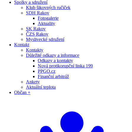
Spolky a sdružení
Klub šikovných ručiček
SDH Rakov
Fotogalerie
Aktuality
SK Rakov
ČZS Rakov
Myslivecké sdružení
Kontakt
Kontakty
Důležité odkazy a informace
Odkazy a kontakty
Nová protikorupční linka 199
PPGO.cz
Finanční arbitráž
Ankety
Aktuální teplota
Občan +