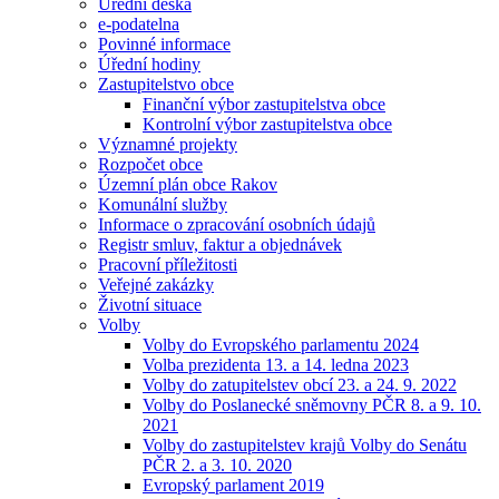
Úřední deska
e-podatelna
Povinné informace
Úřední hodiny
Zastupitelstvo obce
Finanční výbor zastupitelstva obce
Kontrolní výbor zastupitelstva obce
Významné projekty
Rozpočet obce
Územní plán obce Rakov
Komunální služby
Informace o zpracování osobních údajů
Registr smluv, faktur a objednávek
Pracovní příležitosti
Veřejné zakázky
Životní situace
Volby
Volby do Evropského parlamentu 2024
Volba prezidenta 13. a 14. ledna 2023
Volby do zatupitelstev obcí 23. a 24. 9. 2022
Volby do Poslanecké sněmovny PČR 8. a 9. 10.
2021
Volby do zastupitelstev krajů Volby do Senátu
PČR 2. a 3. 10. 2020
Evropský parlament 2019