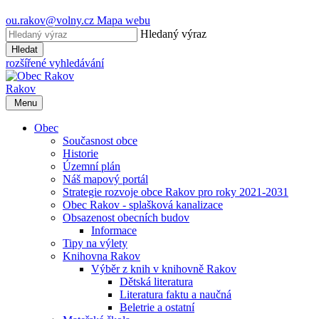
ou.rakov@volny.cz
Mapa webu
Hledaný výraz
Hledat
rozšířené vyhledávání
Rakov
Menu
Obec
Současnost obce
Historie
Územní plán
Náš mapový portál
Strategie rozvoje obce Rakov pro roky 2021-2031
Obec Rakov - splašková kanalizace
Obsazenost obecních budov
Informace
Tipy na výlety
Knihovna Rakov
Výběr z knih v knihovně Rakov
Dětská literatura
Literatura faktu a naučná
Beletrie a ostatní