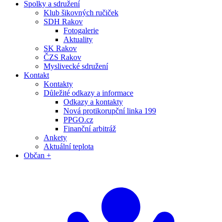
Spolky a sdružení
Klub šikovných ručiček
SDH Rakov
Fotogalerie
Aktuality
SK Rakov
ČZS Rakov
Myslivecké sdružení
Kontakt
Kontakty
Důležité odkazy a informace
Odkazy a kontakty
Nová protikorupční linka 199
PPGO.cz
Finanční arbitráž
Ankety
Aktuální teplota
Občan +