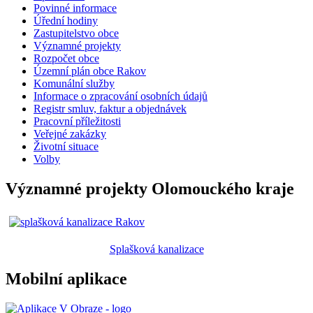
Povinné informace
Úřední hodiny
Zastupitelstvo obce
Významné projekty
Rozpočet obce
Územní plán obce Rakov
Komunální služby
Informace o zpracování osobních údajů
Registr smluv, faktur a objednávek
Pracovní příležitosti
Veřejné zakázky
Životní situace
Volby
Významné projekty Olomouckého kraje
Splašková kanalizace
Mobilní aplikace