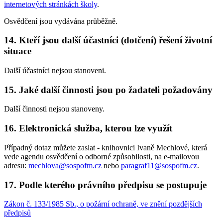
internetových stránkách školy
.
Osvědčení jsou vydávána průběžně.
14. Kteří jsou další účastníci (dotčení) řešení životní
situace
Další účastníci nejsou stanoveni.
15. Jaké další činnosti jsou po žadateli požadovány
Další činnosti nejsou stanoveny.
16. Elektronická služba, kterou lze využít
Případný dotaz můžete zaslat - knihovnici Ivaně Mechlové, která
vede agendu osvědčení o odborné způsobilosti, na e-mailovou
adresu:
mechlova@sospofm.cz
nebo
paragraf11@sospofm.cz
.
17. Podle kterého právního předpisu se postupuje
Zákon č. 133/1985 Sb., o požární ochraně, ve znění pozdějších
předpisů