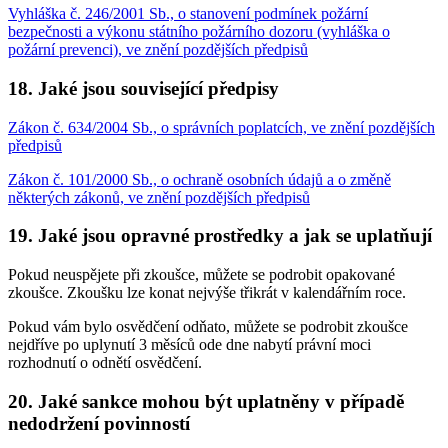
Vyhláška č. 246/2001 Sb., o stanovení podmínek požární
bezpečnosti a výkonu státního požárního dozoru (vyhláška o
požární prevenci), ve znění pozdějších předpisů
18. Jaké jsou související předpisy
Zákon č. 634/2004 Sb., o správních poplatcích, ve znění pozdějších
předpisů
Zákon č. 101/2000 Sb., o ochraně osobních údajů a o změně
některých zákonů, ve znění pozdějších předpisů
19. Jaké jsou opravné prostředky a jak se uplatňují
Pokud neuspějete při zkoušce, můžete se podrobit opakované
zkoušce. Zkoušku lze konat nejvýše třikrát v kalendářním roce.
Pokud vám bylo osvědčení odňato, můžete se podrobit zkoušce
nejdříve po uplynutí 3 měsíců ode dne nabytí právní moci
rozhodnutí o odnětí osvědčení.
20. Jaké sankce mohou být uplatněny v případě
nedodržení povinností