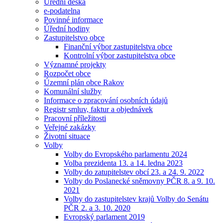
Úřední deska
e-podatelna
Povinné informace
Úřední hodiny
Zastupitelstvo obce
Finanční výbor zastupitelstva obce
Kontrolní výbor zastupitelstva obce
Významné projekty
Rozpočet obce
Územní plán obce Rakov
Komunální služby
Informace o zpracování osobních údajů
Registr smluv, faktur a objednávek
Pracovní příležitosti
Veřejné zakázky
Životní situace
Volby
Volby do Evropského parlamentu 2024
Volba prezidenta 13. a 14. ledna 2023
Volby do zatupitelstev obcí 23. a 24. 9. 2022
Volby do Poslanecké sněmovny PČR 8. a 9. 10.
2021
Volby do zastupitelstev krajů Volby do Senátu
PČR 2. a 3. 10. 2020
Evropský parlament 2019