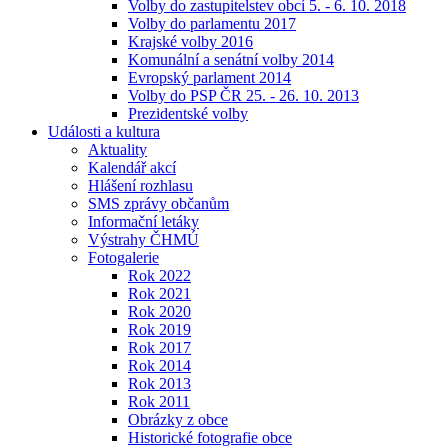
Volby do zastupitelstev obcí 5. - 6. 10. 2018
Volby do parlamentu 2017
Krajské volby 2016
Komunální a senátní volby 2014
Evropský parlament 2014
Volby do PSP ČR 25. - 26. 10. 2013
Prezidentské volby
Události a kultura
Aktuality
Kalendář akcí
Hlášení rozhlasu
SMS zprávy občanům
Informační letáky
Výstrahy ČHMÚ
Fotogalerie
Rok 2022
Rok 2021
Rok 2020
Rok 2019
Rok 2017
Rok 2014
Rok 2013
Rok 2011
Obrázky z obce
Historické fotografie obce