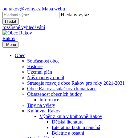
ou.rakov@volny.cz
Mapa webu
Hledaný výraz
Hledat
rozšířené vyhledávání
Rakov
Menu
Obec
Současnost obce
Historie
Územní plán
Náš mapový portál
Strategie rozvoje obce Rakov pro roky 2021-2031
Obec Rakov - splašková kanalizace
Obsazenost obecních budov
Informace
Tipy na výlety
Knihovna Rakov
Výběr z knih v knihovně Rakov
Dětská literatura
Literatura faktu a naučná
Beletrie a ostatní