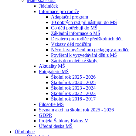
Mateřská škola
Jídelníček
Informace pro rodiče
Adaptační program
10 dobrých rad při nástupu do MŠ
Co děti potřebují do MŠ
Základní informace o MŠ
Desatero pro rodiče předškolních dětí
Vzkazy dětí rodičům
Něco k zamyšlení pro pedagogy a rodiče
Pověření k vyzvedávání dětí z MŠ
Zápis do mateřské školy
Aktuality MŠ
Fotogalerie MŠ
Školní rok 2025 - 2026
Školní rok 2024 - 2025
Školní rok 2023 - 2024
Školní rok 2022 - 2023
Školní rok 2016 - 2017
Filosofie MŠ
Seznam akcí na školní rok 2025 - 2026
GDPR
Projekt Šablony Rakov V
Úřední deska MŠ
Úřad obce