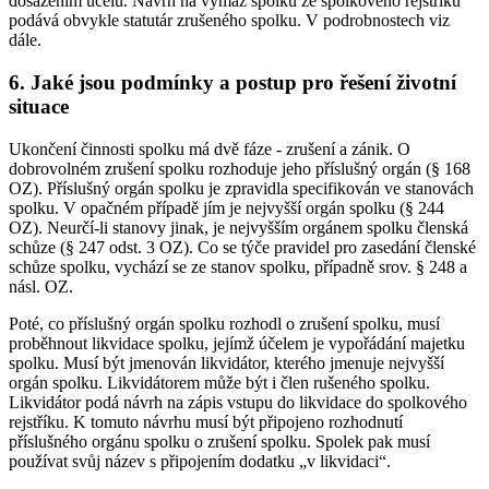
dosažením účelu. Návrh na výmaz spolku ze spolkového rejstříku
podává obvykle statutár zrušeného spolku. V podrobnostech viz
dále.
6. Jaké jsou podmínky a postup pro řešení životní
situace
Ukončení činnosti spolku má dvě fáze - zrušení a zánik. O
dobrovolném zrušení spolku rozhoduje jeho příslušný orgán (§ 168
OZ). Příslušný orgán spolku je zpravidla specifikován ve stanovách
spolku. V opačném případě jím je nejvyšší orgán spolku (§ 244
OZ). Neurčí-li stanovy jinak, je nejvyšším orgánem spolku členská
schůze (§ 247 odst. 3 OZ). Co se týče pravidel pro zasedání členské
schůze spolku, vychází se ze stanov spolku, případně srov. § 248 a
násl. OZ.
Poté, co příslušný orgán spolku rozhodl o zrušení spolku, musí
proběhnout likvidace spolku, jejímž účelem je vypořádání majetku
spolku. Musí být jmenován likvidátor, kterého jmenuje nejvyšší
orgán spolku. Likvidátorem může být i člen rušeného spolku.
Likvidátor podá návrh na zápis vstupu do likvidace do spolkového
rejstříku. K tomuto návrhu musí být připojeno rozhodnutí
příslušného orgánu spolku o zrušení spolku. Spolek pak musí
používat svůj název s připojením dodatku „v likvidaci“.