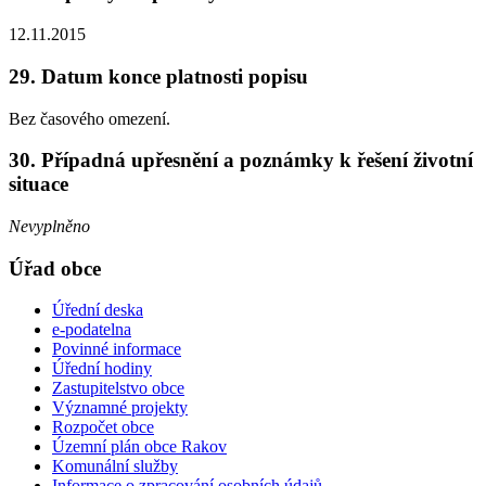
12.11.2015
29. Datum konce platnosti popisu
Bez časového omezení.
30. Případná upřesnění a poznámky k řešení životní
situace
Nevyplněno
Úřad obce
Úřední deska
e-podatelna
Povinné informace
Úřední hodiny
Zastupitelstvo obce
Významné projekty
Rozpočet obce
Územní plán obce Rakov
Komunální služby
Informace o zpracování osobních údajů