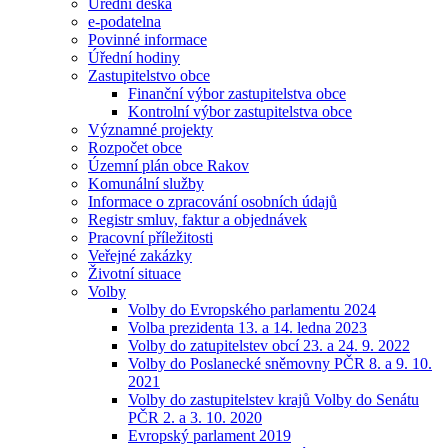
Úřední deska
e-podatelna
Povinné informace
Úřední hodiny
Zastupitelstvo obce
Finanční výbor zastupitelstva obce
Kontrolní výbor zastupitelstva obce
Významné projekty
Rozpočet obce
Územní plán obce Rakov
Komunální služby
Informace o zpracování osobních údajů
Registr smluv, faktur a objednávek
Pracovní příležitosti
Veřejné zakázky
Životní situace
Volby
Volby do Evropského parlamentu 2024
Volba prezidenta 13. a 14. ledna 2023
Volby do zatupitelstev obcí 23. a 24. 9. 2022
Volby do Poslanecké sněmovny PČR 8. a 9. 10.
2021
Volby do zastupitelstev krajů Volby do Senátu
PČR 2. a 3. 10. 2020
Evropský parlament 2019