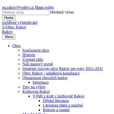
ou.rakov@volny.cz
Mapa webu
Hledaný výraz
Hledat
rozšířené vyhledávání
Rakov
Menu
Obec
Současnost obce
Historie
Územní plán
Náš mapový portál
Strategie rozvoje obce Rakov pro roky 2021-2031
Obec Rakov - splašková kanalizace
Obsazenost obecních budov
Informace
Tipy na výlety
Knihovna Rakov
Výběr z knih v knihovně Rakov
Dětská literatura
Literatura faktu a naučná
Beletrie a ostatní