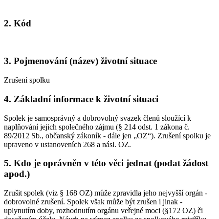
2. Kód
3. Pojmenování (název) životní situace
Zrušení spolku
4. Základní informace k životní situaci
Spolek je samosprávný a dobrovolný svazek členů sloužící k
naplňování jejich společného zájmu (§ 214 odst. 1 zákona č.
89/2012 Sb., občanský zákoník - dále jen „OZ“). Zrušení spolku je
upraveno v ustanoveních 268 a násl. OZ.
5. Kdo je oprávněn v této věci jednat (podat žádost
apod.)
Zrušit spolek (viz § 168 OZ) může zpravidla jeho nejvyšší orgán -
dobrovolné zrušení. Spolek však může být zrušen i jinak -
uplynutím doby, rozhodnutím orgánu veřejné moci (§172 OZ) či