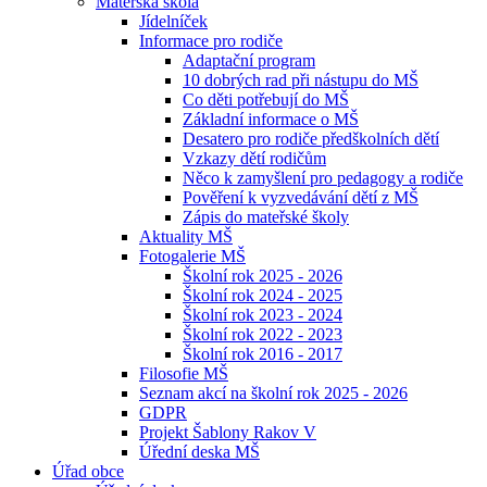
Mateřská škola
Jídelníček
Informace pro rodiče
Adaptační program
10 dobrých rad při nástupu do MŠ
Co děti potřebují do MŠ
Základní informace o MŠ
Desatero pro rodiče předškolních dětí
Vzkazy dětí rodičům
Něco k zamyšlení pro pedagogy a rodiče
Pověření k vyzvedávání dětí z MŠ
Zápis do mateřské školy
Aktuality MŠ
Fotogalerie MŠ
Školní rok 2025 - 2026
Školní rok 2024 - 2025
Školní rok 2023 - 2024
Školní rok 2022 - 2023
Školní rok 2016 - 2017
Filosofie MŠ
Seznam akcí na školní rok 2025 - 2026
GDPR
Projekt Šablony Rakov V
Úřední deska MŠ
Úřad obce