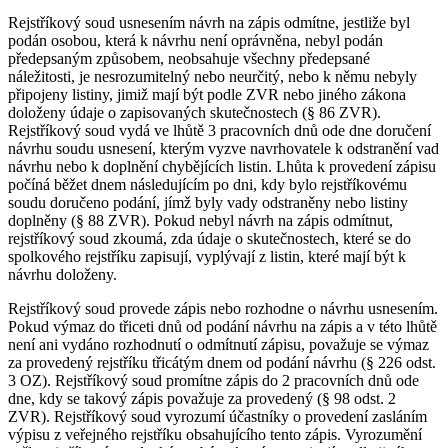
Rejstříkový soud usnesením návrh na zápis odmítne, jestliže byl
podán osobou, která k návrhu není oprávněna, nebyl podán
předepsaným způsobem, neobsahuje všechny předepsané
náležitosti, je nesrozumitelný nebo neurčitý, nebo k němu nebyly
připojeny listiny, jimiž mají být podle ZVR nebo jiného zákona
doloženy údaje o zapisovaných skutečnostech (§ 86 ZVR).
Rejstříkový soud vydá ve lhůtě 3 pracovních dnů ode dne doručení
návrhu soudu usnesení, kterým vyzve navrhovatele k odstranění vad
návrhu nebo k doplnění chybějících listin. Lhůta k provedení zápisu
počíná běžet dnem následujícím po dni, kdy bylo rejstříkovému
soudu doručeno podání, jímž byly vady odstraněny nebo listiny
doplněny (§ 88 ZVR). Pokud nebyl návrh na zápis odmítnut,
rejstříkový soud zkoumá, zda údaje o skutečnostech, které se do
spolkového rejstříku zapisují, vyplývají z listin, které mají být k
návrhu doloženy.
Rejstříkový soud provede zápis nebo rozhodne o návrhu usnesením.
Pokud výmaz do třiceti dnů od podání návrhu na zápis a v této lhůtě
není ani vydáno rozhodnutí o odmítnutí zápisu, považuje se výmaz
za provedený rejstříku třicátým dnem od podání návrhu (§ 226 odst.
3 OZ). Rejstříkový soud promítne zápis do 2 pracovních dnů ode
dne, kdy se takový zápis považuje za provedený (§ 98 odst. 2
ZVR). Rejstříkový soud vyrozumí účastníky o provedení zasláním
výpisu z veřejného rejstříku obsahujícího tento zápis. Vyrozumění