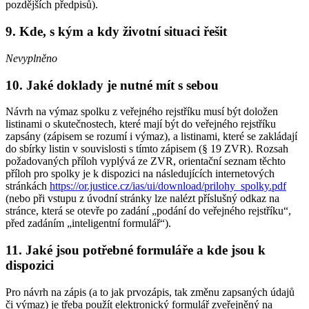
pozdějších předpisů).
9. Kde, s kým a kdy životní situaci řešit
Nevyplněno
10. Jaké doklady je nutné mít s sebou
Návrh na výmaz spolku z veřejného rejstříku musí být doložen
listinami o skutečnostech, které mají být do veřejného rejstříku
zapsány (zápisem se rozumí i výmaz), a listinami, které se zakládají
do sbírky listin v souvislosti s tímto zápisem (§ 19 ZVR). Rozsah
požadovaných příloh vyplývá ze ZVR, orientační seznam těchto
příloh pro spolky je k dispozici na následujících internetových
stránkách
https://or.justice.cz/ias/ui/download/prilohy_spolky.pdf
(nebo při vstupu z úvodní stránky lze nalézt příslušný odkaz na
stránce, která se otevře po zadání „podání do veřejného rejstříku“,
před zadáním „inteligentní formulář“).
11. Jaké jsou potřebné formuláře a kde jsou k
dispozici
Pro návrh na zápis (a to jak prvozápis, tak změnu zapsaných údajů
či výmaz) je třeba použít elektronický formulář zveřejněný na