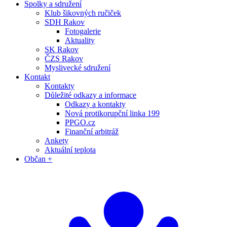
Spolky a sdružení
Klub šikovných ručiček
SDH Rakov
Fotogalerie
Aktuality
SK Rakov
ČZS Rakov
Myslivecké sdružení
Kontakt
Kontakty
Důležité odkazy a informace
Odkazy a kontakty
Nová protikorupční linka 199
PPGO.cz
Finanční arbitráž
Ankety
Aktuální teplota
Občan +