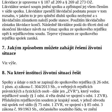
Likvidace je upravena v § 187 až 209 a § 269 až 273 OZ.
Likvidátor sestaví soupis jmění spolku a zpřístupní jej všem členům
v sídle spolku. Likvidátor zpeněží likvidační podstatu pouze v tom
rozsahu, v jakém to je pro splnění dluhů spolku nezbytné a s
likvidačním zůstatkem naloží podle stanov. Použitím likvidačního
zůstatku likvidace končí. Následně likvidátor podá do třiceti dnů od
skončení likvidace návrh na výmaz spolku ze spolkového rejstříku
opět k rejstříkovému soudu. Teprve výmazem ze spolkového
rejstříku spolek zaniká.
7. Jakým způsobem můžete zahájit řešení životní
situace
Viz výše.
8. Na které instituci životní situaci řešit
Spolky a údaje o nich se zapisují do spolkového rejstříku (§ 26 odst.
1 písm. a) zákona č. 304/2013 Sb., o veřejných rejstřících
právnických a fyzických osob - dále jen „ZVR“), který vedou
rejstříkové soudy (§ 1 odst. 4 věta druhá ve spojení s odst. 1 ZVR).
Příslušným rejstříkovým soudem je krajský soud, v jehož obvodu
má spolek své sídlo (§ 75 odst. 1 ZVR, ve spojení s § 85 odst. 3
zákona č. 99/1963 Sb., občanského soudního řádu, ve znění