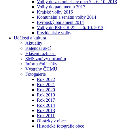
Volby do zastupitelstev obcí 5. - 6. 10. 2018
Volby do parlamentu 2017
Krajské volby 2016
Komunální a senátní volby 2014
Evropský parlament 2014
Volby do PSP ČR 25. - 26. 10. 2013
Prezidentské volby
Události a kultura
Aktuality
Kalendář akcí
Hlášení rozhlasu
SMS zprávy občanům
Informační letáky
Výstrahy ČHMÚ
Fotogalerie
Rok 2022
Rok 2021
Rok 2020
Rok 2019
Rok 2017
Rok 2014
Rok 2013
Rok 2011
Obrázky z obce
Historické fotografie obce