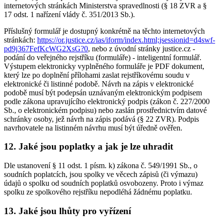
internetových stránkách Ministerstva spravedlnosti (§ 18 ZVR a §
17 odst. 1 nařízení vlády č. 351/2013 Sb.).
Příslušný formulář je dostupný konkrétně na těchto internetových
stránkách:
https://or.justice.cz/ias/iform/index.html;jsessionid=d4swf-
pd9j367FefKcWG2XsG?0
, nebo z úvodní stránky justice.cz -
podání do veřejného rejstříku (formuláře) - inteligentní formulář.
Výstupem elektronicky vyplněného formuláře je PDF dokument,
který lze po doplnění přílohami zaslat rejstříkovému soudu v
elektronické či listinné podobě. Návrh na zápis v elektronické
podobě musí být podepsán uznávaným elektronickým podpisem
podle zákona upravujícího elektronický podpis (zákon č. 227/2000
Sb., o elektronickém podpisu) nebo zaslán prostřednictvím datové
schránky osoby, jež návrh na zápis podává (§ 22 ZVR). Podpis
navrhovatele na listinném návrhu musí být úředně ověřen.
12. Jaké jsou poplatky a jak je lze uhradit
Dle ustanovení § 11 odst. 1 písm. k) zákona č. 549/1991 Sb., o
soudních poplatcích, jsou spolky ve věcech zápisů (či výmazu)
údajů o spolku od soudních poplatků osvobozeny. Proto i výmaz
spolku ze spolkového rejstříku nepodléhá žádnému poplatku.
13. Jaké jsou lhůty pro vyřízení