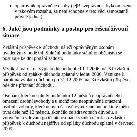
opatrovník oprávněné osoby (jejíž svéprávnost byla omezena
v takovém rozsahu, že není schopna v této věci samostatně
právně jednat).
6. Jaké jsou podmínky a postup pro řešení životní
situace
Zvláštní příspěvek k důchodu náleží oprávněným osobám
uvedeným v bodě 04. Splnění podmínky státního občanství se
posuzuje ke dni podání žádosti.
Vznikl-li nárok na výplatu důchodu před 1.1.2006, náleží zvláštní
příspěvek od splátky důchodu splatné v lednu 2006. Vznikne-li
nárok na výplatu důchodu po 31.12.2005, náleží zvláštní příspěvek
ode dne přiznání důchodu.
Osobám, které nesplnily podmínku 12 měsíců neoprávněného
omezení osobní svobody a u nichž toto neoprávněné omezení
osobní svobody, které nebylo časově vymezeno anebo které mělo
trvat déle než 12 měsíců, skončilo ze zdravotních důvodů, a
vdovcům a vdovám po těchto osobách vzniká nárok na zvláštní
příspěvek k důchodu nejdříve od splátky důchodu splatné v červenci
2009.