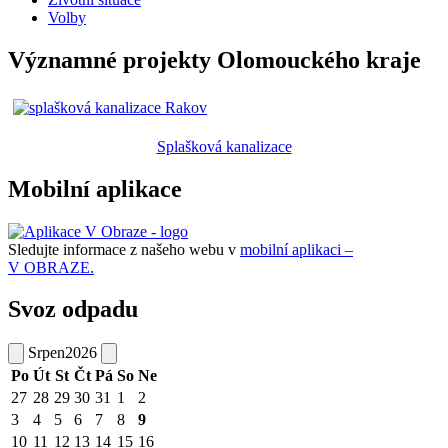
Volby
Významné projekty Olomouckého kraje
Splašková kanalizace
Mobilní aplikace
Sledujte informace z našeho webu v
mobilní aplikaci –
V OBRAZE.
Svoz odpadu
Srpen
2026
Po
Út
St
Čt
Pá
So
Ne
27
28
29
30
31
1
2
3
4
5
6
7
8
9
10
11
12
13
14
15
16