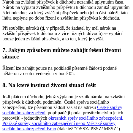
Nárok na zvláštní příspěvek k důchodu nezaniká uplynutím času.
Nárok na výplatu zvláštního příspěvku k důchodu zaniká uplynutím
5 let ode dne, za který zvláštní příspěvek nebo jeho část náleží; tato
lhůta neplyne po dobu řízení o zvláštním příspěvku k důchodu.
Při souběhu nároků (tj. v případě, že žadatel by měl nárok na
zvláštní příspěvek k důchodu z více různých důvodů) se vyplácí
pouze jeden zvláštní příspěvek, a to ten, který je vyšší.
7. Jakým způsobem můžete zahájit řešení životní
situace
Řízení lze zahájit pouze na podkladě písemné žádosti podané
některou z osob uvedených v bodě 05.
8. Na které instituci životní situaci řešit
Je-li plátcem důchodu, jehož výplatou je vznik nároku na zvláštní
příspěvek k důchodu podmíněn, Česká správa sociálního
zabezpečení, lze písemnou žádost zaslat na adresu
České správy
sociálního zabezpečení
, popřípadě ji podat prostřednictvím jejích
pracovišť - jednotlivých
okresních správ sociálního zabezpečení,
Pražské správy sociálního zabezpečení nebo Městské správy
sociálního zabezpečení Brno
(dále též "OSSZ/ PSSZ/ MSSZ").