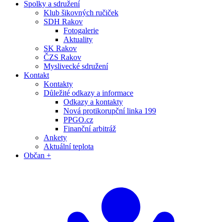
Spolky a sdružení
Klub šikovných ručiček
SDH Rakov
Fotogalerie
Aktuality
SK Rakov
ČZS Rakov
Myslivecké sdružení
Kontakt
Kontakty
Důležité odkazy a informace
Odkazy a kontakty
Nová protikorupční linka 199
PPGO.cz
Finanční arbitráž
Ankety
Aktuální teplota
Občan +