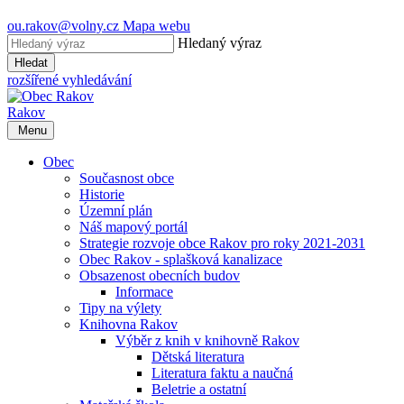
ou.rakov@volny.cz
Mapa webu
Hledaný výraz
Hledat
rozšířené vyhledávání
Rakov
Menu
Obec
Současnost obce
Historie
Územní plán
Náš mapový portál
Strategie rozvoje obce Rakov pro roky 2021-2031
Obec Rakov - splašková kanalizace
Obsazenost obecních budov
Informace
Tipy na výlety
Knihovna Rakov
Výběr z knih v knihovně Rakov
Dětská literatura
Literatura faktu a naučná
Beletrie a ostatní