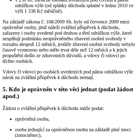
odrážkou výše (od splátky důchodu splatné v lednu 2010 ve
výši 1 338 Kč měsíčně).
Na základě zákona č. 108/2009 Sb. byly od července 2009 mezi
oprávněné osoby, jimž náleží zvláštní příspěvek k důchodu,
zařazeny i osoby uvedené pod druhou a třetí odrážkou výše, které
nesplňují podmínku neoprávněného zbavení osobní svobody v
rozsahu alespoň 12 měsíců, jestliže zbavení osobní svobody nebylo
časově vymezeno nebo mělo trvat déle než 12 měsíců a k jejich
propuštění došlo ze zdravotních důvodů, a vdovy či vdovci po
těchto osobách.
Vdovy či vdovci po osobách uvedených pod pátou odrážkou výše
nárok na zvláštní příspěvek k důchodu nemají.
5. Kdo je oprávněn v této věci jednat (podat žádost
apod.)
Žádost o zvláštní příspěvek k důchodu může podat:
oprávněná osoba,
osoba jednající za oprávněnou osobu na základě plné moci
(zmocněnec),