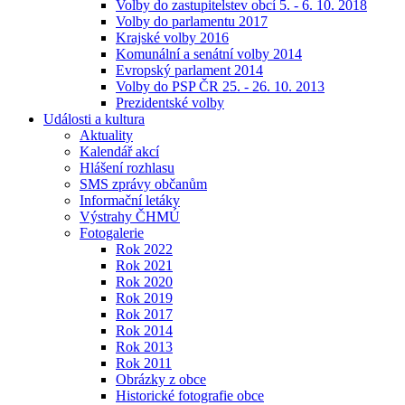
Volby do zastupitelstev obcí 5. - 6. 10. 2018
Volby do parlamentu 2017
Krajské volby 2016
Komunální a senátní volby 2014
Evropský parlament 2014
Volby do PSP ČR 25. - 26. 10. 2013
Prezidentské volby
Události a kultura
Aktuality
Kalendář akcí
Hlášení rozhlasu
SMS zprávy občanům
Informační letáky
Výstrahy ČHMÚ
Fotogalerie
Rok 2022
Rok 2021
Rok 2020
Rok 2019
Rok 2017
Rok 2014
Rok 2013
Rok 2011
Obrázky z obce
Historické fotografie obce