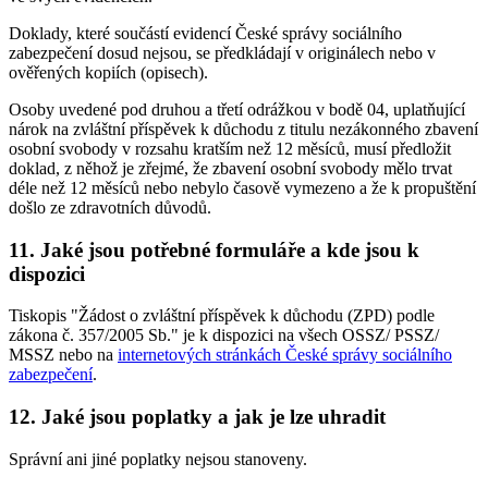
Doklady, které součástí evidencí České správy sociálního
zabezpečení dosud nejsou, se předkládají v originálech nebo v
ověřených kopiích (opisech).
Osoby uvedené pod druhou a třetí odrážkou v bodě 04, uplatňující
nárok na zvláštní příspěvek k důchodu z titulu nezákonného zbavení
osobní svobody v rozsahu kratším než 12 měsíců, musí předložit
doklad, z něhož je zřejmé, že zbavení osobní svobody mělo trvat
déle než 12 měsíců nebo nebylo časově vymezeno a že k propuštění
došlo ze zdravotních důvodů.
11. Jaké jsou potřebné formuláře a kde jsou k
dispozici
Tiskopis "Žádost o zvláštní příspěvek k důchodu (ZPD) podle
zákona č. 357/2005 Sb." je k dispozici na všech OSSZ/ PSSZ/
MSSZ nebo na
internetových stránkách České správy sociálního
zabezpečení
.
12. Jaké jsou poplatky a jak je lze uhradit
Správní ani jiné poplatky nejsou stanoveny.