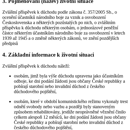
3. Pojmenování (název) životní situace
Zvláštní příspěvek k důchodu podle zákona č. 357/2005 Sb., o
ocenění účastníků národního boje za vznik a osvobození
Československa a některých pozůstalých po nich, o zvláštním
příspěvku k důchodu některým osobám, o jednorázové peněžní
částce některým účastníkům národního boje za osvobození v letech
1939 až 1945 a o změně některých zákonů, ve znění pozdějších
předpisů
4. Základní informace k životní situaci
Zvláštní příspěvek k důchodu náleží:
osobám, jimž byla výše důchodu upravena jako účastníkům
odboje, ke dni podání žádosti jsou občany České republiky a
pobírají starobní nebo invalidní důchod z českého
důchodového pojištění,
osobám, které v období komunistického režimu vykonaly trest
odnětí svobody nebo vazbu a později byly stanoveným
způsobem rehabilitovány, jestliže neoprávněné věznění činilo
celkem alespoň 12 měsíců, ke dni podání žádosti jsou občany
České republiky a pobírají starobní nebo invalidní důchod z
českého důchodového pojištění,