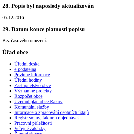
28. Popis byl naposledy aktualizován
05.12.2016
29. Datum konce platnosti popisu
Bez časového omezení.
Úřad obce
Úřední deska
e-podatelna
Povinné informace
Úřední hodiny
Zastupitelstvo obce
Významné projekty
Rozpočet obce
Územní plán obce Rakov
Komunální služby
Informace o zpracování osobních údajů
Registr smluv, faktur a objednávek
Pracovní příležitosti
Veřejné zakázky
Životní situace