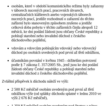
osobám, které v období komunistického režimu byly zařazeny
v táborech nucených prací, pracovních útvarech,
centralizačních klášterech anebo vojenských táborech
nucených prací, jestliže rozhodnutí o zařazení do těchto
zařízení bylo stanoveným způsobem zrušeno a jestliže
celková doba pobytu v těchto zařízeních činila alespoň 12
měsíců, ke dni podání žádosti jsou občany České republiky a
pobírají starobní nebo invalidní důchod z českého
důchodového pojištění,
vdovám a vdovcům pobírajícím vdovský nebo vdovecký
důchod po osobách uvedených pod první až třetí odrážkou,
účastníkům povstání v květnu 1945 - držitelům potvrzení
podle § 7 zákona č. 357/2005 Sb., jenž jsou ke dni podání
žádosti občany České republiky a pobírají starobní nebo
invalidní důchod z českého důchodového pojištění.
Zvláštní příspěvek k důchodu náleží ve výši:
2 500 Kč měsíčně osobám uvedeným pod první až třetí
odrážkou výše (od splátky důchodu splatné v lednu 2010 ve
výši 2 676 Kč měsíčně),
1 250 Kč měsíčně osobám uvedeným pod čtvrtou a pátou