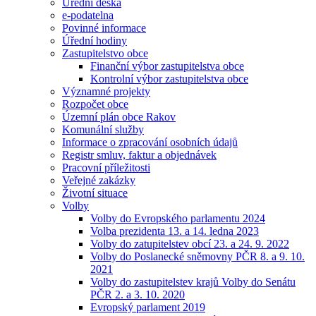
Úřední deska
e-podatelna
Povinné informace
Úřední hodiny
Zastupitelstvo obce
Finanční výbor zastupitelstva obce
Kontrolní výbor zastupitelstva obce
Významné projekty
Rozpočet obce
Územní plán obce Rakov
Komunální služby
Informace o zpracování osobních údajů
Registr smluv, faktur a objednávek
Pracovní příležitosti
Veřejné zakázky
Životní situace
Volby
Volby do Evropského parlamentu 2024
Volba prezidenta 13. a 14. ledna 2023
Volby do zatupitelstev obcí 23. a 24. 9. 2022
Volby do Poslanecké sněmovny PČR 8. a 9. 10.
2021
Volby do zastupitelstev krajů Volby do Senátu
PČR 2. a 3. 10. 2020
Evropský parlament 2019