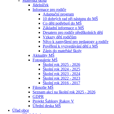
Mateřská škola
Jídelníček
Informace pro rodiče
Adaptační program
10 dobrých rad při nástupu do MŠ
Co děti potřebují do MŠ
Základní informace o MŠ
Desatero pro rodiče předškolních dětí
Vzkazy dětí rodičům
Něco k zamyšlení pro pedagogy a rodiče
Pověření k vyzvedávání dětí z MŠ
Zápis do mateřské školy
Aktuality MŠ
Fotogalerie MŠ
Školní rok 2025 - 2026
Školní rok 2024 - 2025
Školní rok 2023 - 2024
Školní rok 2022 - 2023
Školní rok 2016 - 2017
Filosofie MŠ
Seznam akcí na školní rok 2025 - 2026
GDPR
Projekt Šablony Rakov V
Úřední deska MŠ
Úřad obce