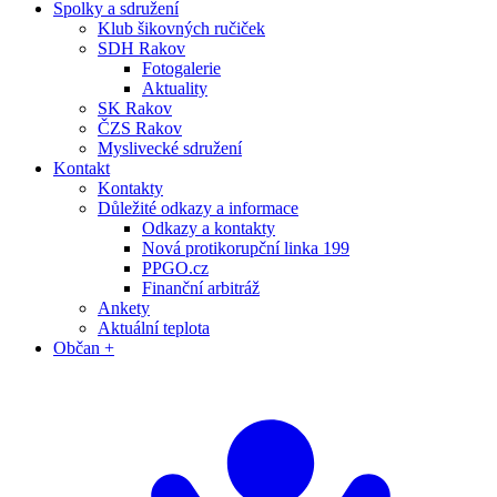
Spolky a sdružení
Klub šikovných ručiček
SDH Rakov
Fotogalerie
Aktuality
SK Rakov
ČZS Rakov
Myslivecké sdružení
Kontakt
Kontakty
Důležité odkazy a informace
Odkazy a kontakty
Nová protikorupční linka 199
PPGO.cz
Finanční arbitráž
Ankety
Aktuální teplota
Občan +