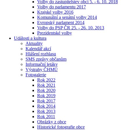
Volby do zastupitelstev obcí 5. - 6. 10. 2018
Volby do parlamentu 2017
Krajské volby 2016
Komunální a senátní volby 2014
Evropský parlament 2014
Volby do PSP ČR 25. - 26. 10. 2013
Prezidentské volby
Události a kultura
Aktuality
Kalendář akcí
Hlášení rozhlasu
SMS zprávy občanům
Informační letáky
Výstrahy ČHMÚ
Fotogalerie
Rok 2022
Rok 2021
Rok 2020
Rok 2019
Rok 2017
Rok 2014
Rok 2013
Rok 2011
Obrázky z obce
Historické fotografie obce