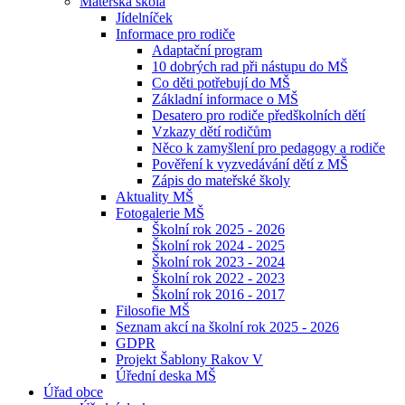
Mateřská škola
Jídelníček
Informace pro rodiče
Adaptační program
10 dobrých rad při nástupu do MŠ
Co děti potřebují do MŠ
Základní informace o MŠ
Desatero pro rodiče předškolních dětí
Vzkazy dětí rodičům
Něco k zamyšlení pro pedagogy a rodiče
Pověření k vyzvedávání dětí z MŠ
Zápis do mateřské školy
Aktuality MŠ
Fotogalerie MŠ
Školní rok 2025 - 2026
Školní rok 2024 - 2025
Školní rok 2023 - 2024
Školní rok 2022 - 2023
Školní rok 2016 - 2017
Filosofie MŠ
Seznam akcí na školní rok 2025 - 2026
GDPR
Projekt Šablony Rakov V
Úřední deska MŠ
Úřad obce