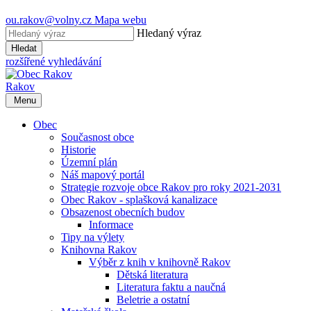
ou.rakov@volny.cz
Mapa webu
Hledaný výraz
Hledat
rozšířené vyhledávání
Rakov
Menu
Obec
Současnost obce
Historie
Územní plán
Náš mapový portál
Strategie rozvoje obce Rakov pro roky 2021-2031
Obec Rakov - splašková kanalizace
Obsazenost obecních budov
Informace
Tipy na výlety
Knihovna Rakov
Výběr z knih v knihovně Rakov
Dětská literatura
Literatura faktu a naučná
Beletrie a ostatní