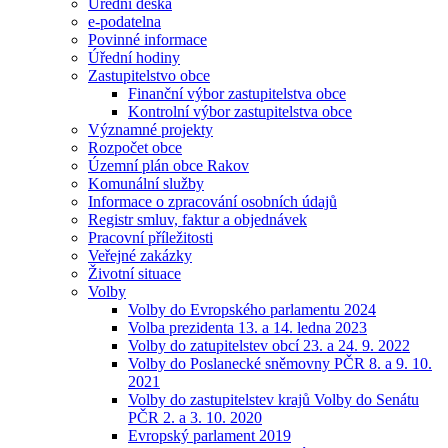
Úřední deska
e-podatelna
Povinné informace
Úřední hodiny
Zastupitelstvo obce
Finanční výbor zastupitelstva obce
Kontrolní výbor zastupitelstva obce
Významné projekty
Rozpočet obce
Územní plán obce Rakov
Komunální služby
Informace o zpracování osobních údajů
Registr smluv, faktur a objednávek
Pracovní příležitosti
Veřejné zakázky
Životní situace
Volby
Volby do Evropského parlamentu 2024
Volba prezidenta 13. a 14. ledna 2023
Volby do zatupitelstev obcí 23. a 24. 9. 2022
Volby do Poslanecké sněmovny PČR 8. a 9. 10.
2021
Volby do zastupitelstev krajů Volby do Senátu
PČR 2. a 3. 10. 2020
Evropský parlament 2019