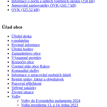
Informace o počtu a sídlech volebních okrsků (258 kB)
Jmenování zapisovatelky OVK (241.7 kB)
OVK (325.52 kB)
Úřad obce
Úřední deska
e-podatelna
Povinné informace
Úřední hodiny
Zastupitelstvo obce
Významné projekty
Rozpočet obce
Územní plán obce Rakov
Komunální služby
Informace o zpracování osobních údajů
Registr smluv, faktur a objednávek
Pracovní příležitosti
Veřejné zakázky
Životní situace
Volby
Volby do Evropského parlamentu 2024
Volba prezidenta 13. a 14. ledna 2023