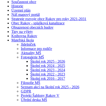
Současnost obce
Historie
Územní plán
Náš mapový portál
Strategie rozvoje obce Rakov pro roky 2021-2031
Obec Rakov - splašková kanalizace
Obsazenost obecních budov
Tipy na výlety
Knihovna Rakov
Mateřská škola
Jídelníček
Informace pro rodiče
Aktuality MŠ
Fotogalerie MŠ
Školní rok 2025 - 2026
Školní rok 2024 - 2025
Školní rok 2023 - 2024
Školní rok 2022 - 2023
Školní rok 2016 - 2017
Filosofie MŠ
Seznam akcí na školní rok 2025 - 2026
GDPR
Projekt Šablony Rakov V
Úřední deska MŠ