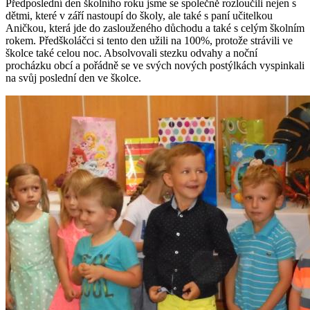
Předposlední den školního roku jsme se společně rozloučili nejen s
dětmi, které v září nastoupí do školy, ale také s paní učitelkou
Aničkou, která jde do zaslouženého důchodu a také s celým školním
rokem. Předškoláčci si tento den užili na 100%, protože strávili ve
školce také celou noc. Absolvovali stezku odvahy a noční
procházku obcí a pořádně se ve svých nových postýlkách vyspinkali
na svůj poslední den ve školce.