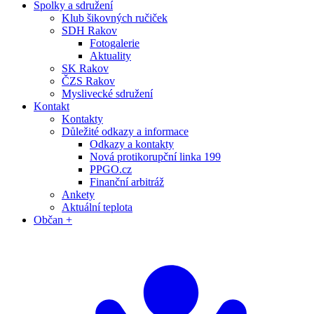
Spolky a sdružení
Klub šikovných ručiček
SDH Rakov
Fotogalerie
Aktuality
SK Rakov
ČZS Rakov
Myslivecké sdružení
Kontakt
Kontakty
Důležité odkazy a informace
Odkazy a kontakty
Nová protikorupční linka 199
PPGO.cz
Finanční arbitráž
Ankety
Aktuální teplota
Občan +