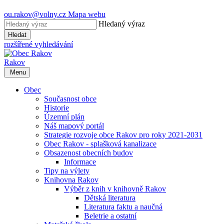
ou.rakov@volny.cz
Mapa webu
Hledaný výraz
Hledat
rozšířené vyhledávání
Rakov
Menu
Obec
Současnost obce
Historie
Územní plán
Náš mapový portál
Strategie rozvoje obce Rakov pro roky 2021-2031
Obec Rakov - splašková kanalizace
Obsazenost obecních budov
Informace
Tipy na výlety
Knihovna Rakov
Výběr z knih v knihovně Rakov
Dětská literatura
Literatura faktu a naučná
Beletrie a ostatní