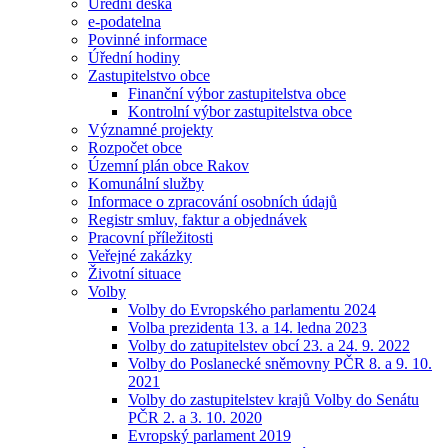
Úřední deska
e-podatelna
Povinné informace
Úřední hodiny
Zastupitelstvo obce
Finanční výbor zastupitelstva obce
Kontrolní výbor zastupitelstva obce
Významné projekty
Rozpočet obce
Územní plán obce Rakov
Komunální služby
Informace o zpracování osobních údajů
Registr smluv, faktur a objednávek
Pracovní příležitosti
Veřejné zakázky
Životní situace
Volby
Volby do Evropského parlamentu 2024
Volba prezidenta 13. a 14. ledna 2023
Volby do zatupitelstev obcí 23. a 24. 9. 2022
Volby do Poslanecké sněmovny PČR 8. a 9. 10.
2021
Volby do zastupitelstev krajů Volby do Senátu
PČR 2. a 3. 10. 2020
Evropský parlament 2019