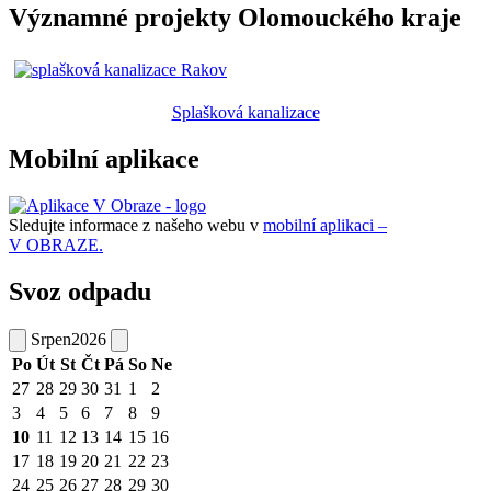
Významné projekty Olomouckého kraje
Splašková kanalizace
Mobilní aplikace
Sledujte informace z našeho webu v
mobilní aplikaci –
V OBRAZE.
Svoz odpadu
Srpen
2026
Po
Út
St
Čt
Pá
So
Ne
27
28
29
30
31
1
2
3
4
5
6
7
8
9
10
11
12
13
14
15
16
17
18
19
20
21
22
23
24
25
26
27
28
29
30