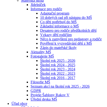
Mateřská škola
Jídelníček
Informace pro rodiče
Adaptační program
10 dobrých rad při nástupu do MŠ
Co děti potřebují do MŠ
Základní informace o MŠ
Desatero pro rodiče předškolních dětí
Vzkazy dětí rodičům
Něco k zamyšlení pro pedagogy a rodiče
Pověření k vyzvedávání dětí z MŠ
Zápis do mateřské školy
Aktuality MŠ
Fotogalerie MŠ
Školní rok 2025 - 2026
Školní rok 2024 - 2025
Školní rok 2023 - 2024
Školní rok 2022 - 2023
Školní rok 2016 - 2017
Filosofie MŠ
Seznam akcí na školní rok 2025 - 2026
GDPR
Projekt Šablony Rakov V
Úřední deska MŠ
Úřad obce