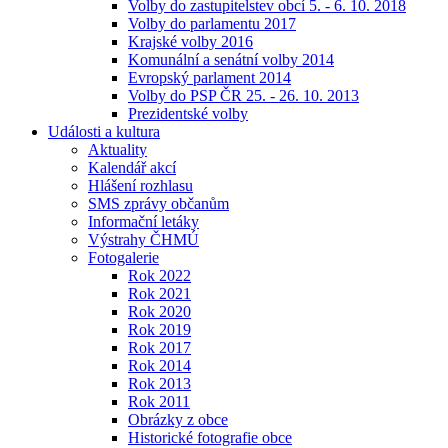
Volby do zastupitelstev obcí 5. - 6. 10. 2018
Volby do parlamentu 2017
Krajské volby 2016
Komunální a senátní volby 2014
Evropský parlament 2014
Volby do PSP ČR 25. - 26. 10. 2013
Prezidentské volby
Události a kultura
Aktuality
Kalendář akcí
Hlášení rozhlasu
SMS zprávy občanům
Informační letáky
Výstrahy ČHMÚ
Fotogalerie
Rok 2022
Rok 2021
Rok 2020
Rok 2019
Rok 2017
Rok 2014
Rok 2013
Rok 2011
Obrázky z obce
Historické fotografie obce