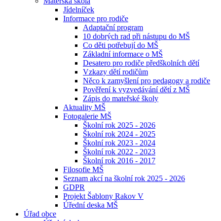
Mateřská škola
Jídelníček
Informace pro rodiče
Adaptační program
10 dobrých rad při nástupu do MŠ
Co děti potřebují do MŠ
Základní informace o MŠ
Desatero pro rodiče předškolních dětí
Vzkazy dětí rodičům
Něco k zamyšlení pro pedagogy a rodiče
Pověření k vyzvedávání dětí z MŠ
Zápis do mateřské školy
Aktuality MŠ
Fotogalerie MŠ
Školní rok 2025 - 2026
Školní rok 2024 - 2025
Školní rok 2023 - 2024
Školní rok 2022 - 2023
Školní rok 2016 - 2017
Filosofie MŠ
Seznam akcí na školní rok 2025 - 2026
GDPR
Projekt Šablony Rakov V
Úřední deska MŠ
Úřad obce