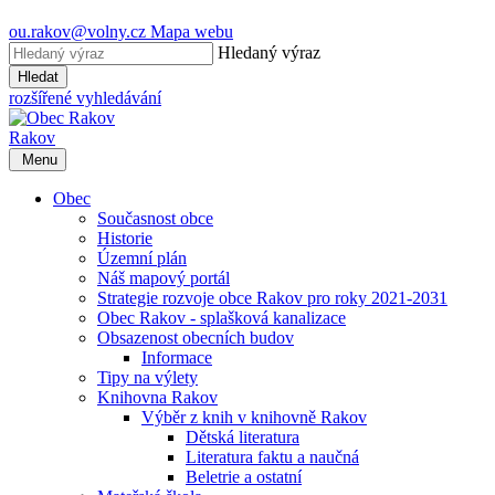
ou.rakov@volny.cz
Mapa webu
Hledaný výraz
Hledat
rozšířené vyhledávání
Rakov
Menu
Obec
Současnost obce
Historie
Územní plán
Náš mapový portál
Strategie rozvoje obce Rakov pro roky 2021-2031
Obec Rakov - splašková kanalizace
Obsazenost obecních budov
Informace
Tipy na výlety
Knihovna Rakov
Výběr z knih v knihovně Rakov
Dětská literatura
Literatura faktu a naučná
Beletrie a ostatní