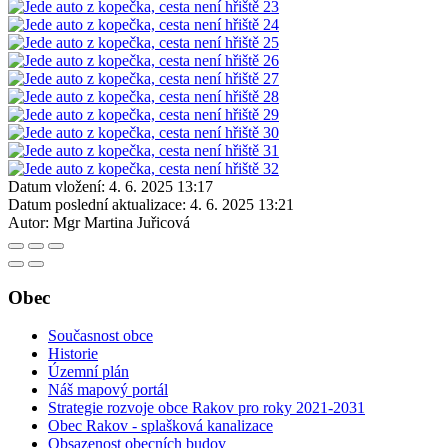
Datum vložení:
4. 6. 2025 13:17
Datum poslední aktualizace:
4. 6. 2025 13:21
Autor:
Mgr Martina Juřicová
Obec
Současnost obce
Historie
Územní plán
Náš mapový portál
Strategie rozvoje obce Rakov pro roky 2021-2031
Obec Rakov - splašková kanalizace
Obsazenost obecních budov