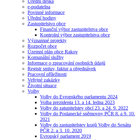
Úřední deska
e-podatelna
Povinné informace
Úřední hodiny
Zastupitelstvo obce
Finanční výbor zastupitelstva obce
Kontrolní výbor zastupitelstva obce
Významné projekty
Rozpočet obce
Územní plán obce Rakov
Komunální služby
Informace o zpracování osobních údajů
Registr smluv, faktur a objednávek
Pracovní příležitosti
Veřejné zakázky
Životní situace
Volby
Volby do Evropského parlamentu 2024
Volba prezidenta 13. a 14. ledna 2023
Volby do zatupitelstev obcí 23. a 24. 9. 2022
Volby do Poslanecké sněmovny PČR 8. a 9. 10.
2021
Volby do zastupitelstev krajů Volby do Senátu
PČR 2. a 3. 10. 2020
Evropský parlament 2019