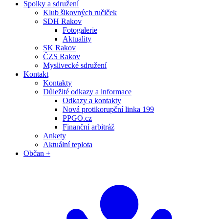
Spolky a sdružení
Klub šikovných ručiček
SDH Rakov
Fotogalerie
Aktuality
SK Rakov
ČZS Rakov
Myslivecké sdružení
Kontakt
Kontakty
Důležité odkazy a informace
Odkazy a kontakty
Nová protikorupční linka 199
PPGO.cz
Finanční arbitráž
Ankety
Aktuální teplota
Občan +