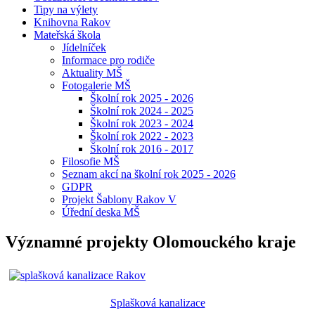
Tipy na výlety
Knihovna Rakov
Mateřská škola
Jídelníček
Informace pro rodiče
Aktuality MŠ
Fotogalerie MŠ
Školní rok 2025 - 2026
Školní rok 2024 - 2025
Školní rok 2023 - 2024
Školní rok 2022 - 2023
Školní rok 2016 - 2017
Filosofie MŠ
Seznam akcí na školní rok 2025 - 2026
GDPR
Projekt Šablony Rakov V
Úřední deska MŠ
Významné projekty Olomouckého kraje
Splašková kanalizace