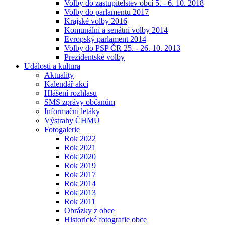
Volby do zastupitelstev obcí 5. - 6. 10. 2018
Volby do parlamentu 2017
Krajské volby 2016
Komunální a senátní volby 2014
Evropský parlament 2014
Volby do PSP ČR 25. - 26. 10. 2013
Prezidentské volby
Události a kultura
Aktuality
Kalendář akcí
Hlášení rozhlasu
SMS zprávy občanům
Informační letáky
Výstrahy ČHMÚ
Fotogalerie
Rok 2022
Rok 2021
Rok 2020
Rok 2019
Rok 2017
Rok 2014
Rok 2013
Rok 2011
Obrázky z obce
Historické fotografie obce