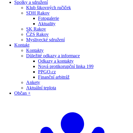
Spolky a sdružení
Klub šikovných ručiček
SDH Rakov
Fotogalerie
Aktuality
SK Rakov
ČZS Rakov
Myslivecké sdružení
Kontakt
Kontakty
Důležité odkazy a informace
Odkazy a kontakty
Nová protikorupční linka 199
PPGO.cz
Finanční arbitráž
Ankety
Aktuální teplota
Občan +