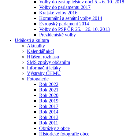
Volby do zastupitelstev obcí 5. - 6. 10. 2018
Volby do parlamentu 2017
Krajské volby 2016
Komunální a senátní volby 2014
Evropský parlament 2014
Volby do PSP ČR 25. - 26. 10. 2013
Prezidentské volby
Události a kultura
Aktuality
Kalendář akcí
Hlášení rozhlasu
SMS zprávy občanům
Informační letáky
Výstrahy ČHMÚ
Fotogalerie
Rok 2022
Rok 2021
Rok 2020
Rok 2019
Rok 2017
Rok 2014
Rok 2013
Rok 2011
Obrázky z obce
Historické fotografie obce