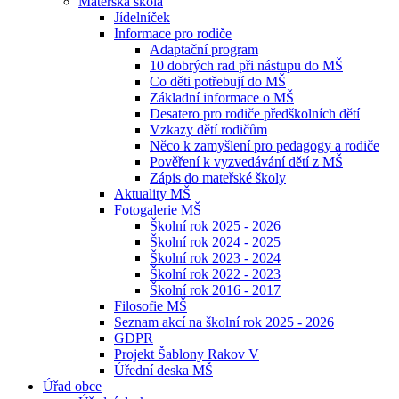
Mateřská škola
Jídelníček
Informace pro rodiče
Adaptační program
10 dobrých rad při nástupu do MŠ
Co děti potřebují do MŠ
Základní informace o MŠ
Desatero pro rodiče předškolních dětí
Vzkazy dětí rodičům
Něco k zamyšlení pro pedagogy a rodiče
Pověření k vyzvedávání dětí z MŠ
Zápis do mateřské školy
Aktuality MŠ
Fotogalerie MŠ
Školní rok 2025 - 2026
Školní rok 2024 - 2025
Školní rok 2023 - 2024
Školní rok 2022 - 2023
Školní rok 2016 - 2017
Filosofie MŠ
Seznam akcí na školní rok 2025 - 2026
GDPR
Projekt Šablony Rakov V
Úřední deska MŠ
Úřad obce