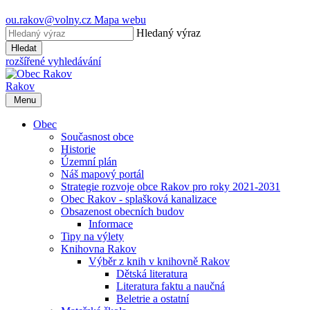
ou.rakov@volny.cz
Mapa webu
Hledaný výraz
Hledat
rozšířené vyhledávání
Rakov
Menu
Obec
Současnost obce
Historie
Územní plán
Náš mapový portál
Strategie rozvoje obce Rakov pro roky 2021-2031
Obec Rakov - splašková kanalizace
Obsazenost obecních budov
Informace
Tipy na výlety
Knihovna Rakov
Výběr z knih v knihovně Rakov
Dětská literatura
Literatura faktu a naučná
Beletrie a ostatní