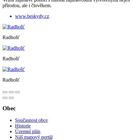
přírodou, ale i člověkem.
www.beskydy.cz
Radhošť
Radhošť
Radhošť
Obec
Současnost obce
Historie
Územní plán
Náš mapový portál