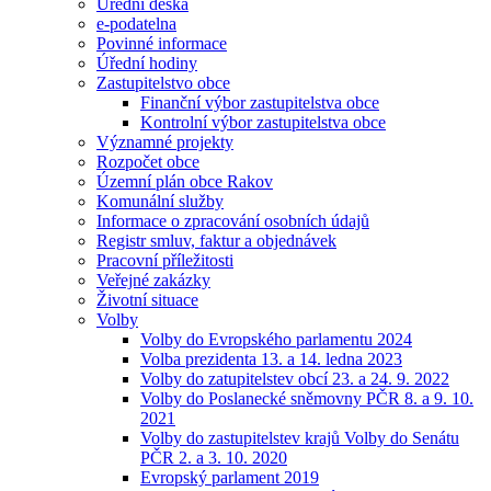
Úřední deska
e-podatelna
Povinné informace
Úřední hodiny
Zastupitelstvo obce
Finanční výbor zastupitelstva obce
Kontrolní výbor zastupitelstva obce
Významné projekty
Rozpočet obce
Územní plán obce Rakov
Komunální služby
Informace o zpracování osobních údajů
Registr smluv, faktur a objednávek
Pracovní příležitosti
Veřejné zakázky
Životní situace
Volby
Volby do Evropského parlamentu 2024
Volba prezidenta 13. a 14. ledna 2023
Volby do zatupitelstev obcí 23. a 24. 9. 2022
Volby do Poslanecké sněmovny PČR 8. a 9. 10.
2021
Volby do zastupitelstev krajů Volby do Senátu
PČR 2. a 3. 10. 2020
Evropský parlament 2019