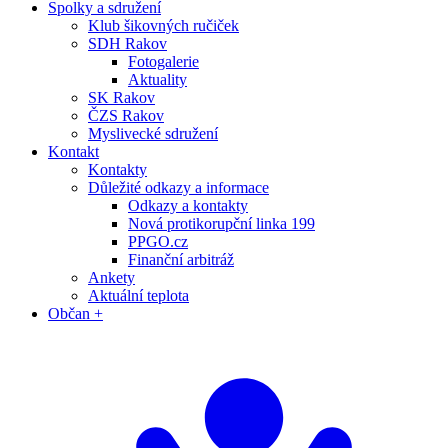
Spolky a sdružení
Klub šikovných ručiček
SDH Rakov
Fotogalerie
Aktuality
SK Rakov
ČZS Rakov
Myslivecké sdružení
Kontakt
Kontakty
Důležité odkazy a informace
Odkazy a kontakty
Nová protikorupční linka 199
PPGO.cz
Finanční arbitráž
Ankety
Aktuální teplota
Občan +