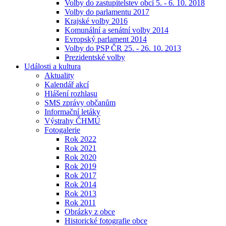
Volby do zastupitelstev obcí 5. - 6. 10. 2018
Volby do parlamentu 2017
Krajské volby 2016
Komunální a senátní volby 2014
Evropský parlament 2014
Volby do PSP ČR 25. - 26. 10. 2013
Prezidentské volby
Události a kultura
Aktuality
Kalendář akcí
Hlášení rozhlasu
SMS zprávy občanům
Informační letáky
Výstrahy ČHMÚ
Fotogalerie
Rok 2022
Rok 2021
Rok 2020
Rok 2019
Rok 2017
Rok 2014
Rok 2013
Rok 2011
Obrázky z obce
Historické fotografie obce