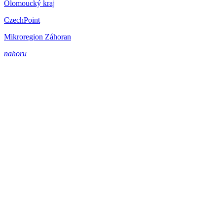
Olomoucký kraj
CzechPoint
Mikroregion Záhoran
nahoru