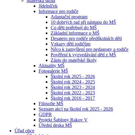
Mateřská škola
Jídelníček
Informace pro rodiče
Adaptační program
10 dobrých rad při nástupu do MŠ
Co děti potřebují do MŠ
Základní informace o MŠ
Desatero pro rodiče předškolních dětí
Vzkazy dětí rodičům
Něco k zamyšlení pro pedagogy a rodiče
Pověření k vyzvedávání dětí z MŠ
Zápis do mateřské školy
Aktuality MŠ
Fotogalerie MŠ
Školní rok 2025 - 2026
Školní rok 2024 - 2025
Školní rok 2023 - 2024
Školní rok 2022 - 2023
Školní rok 2016 - 2017
Filosofie MŠ
Seznam akcí na školní rok 2025 - 2026
GDPR
Projekt Šablony Rakov V
Úřední deska MŠ
Úřad obce