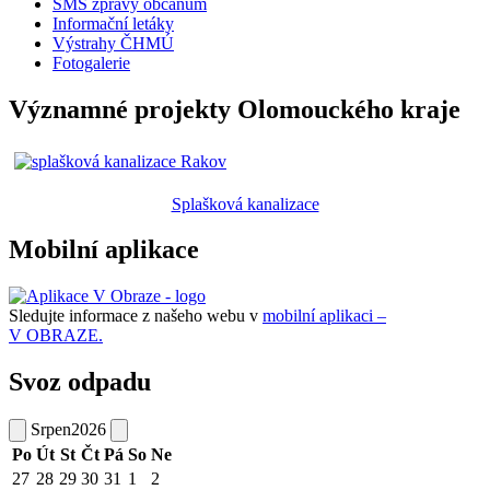
SMS zprávy občanům
Informační letáky
Výstrahy ČHMÚ
Fotogalerie
Významné projekty Olomouckého kraje
Splašková kanalizace
Mobilní aplikace
Sledujte informace z našeho webu v
mobilní aplikaci –
V OBRAZE.
Svoz odpadu
Srpen
2026
Po
Út
St
Čt
Pá
So
Ne
27
28
29
30
31
1
2