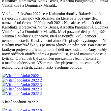
Karolínka Horáčková. Vojtík Beneš, Alžbětka Pangrácová, Lucinka
Vinklárková a Dominiček Masařík.
V sobotu 7. května 2022 se v Kulturním domě v Rakově konalo
slavnostní vítání nových občánků, na které byly pozvány děti
narozené od června 2020 do září 2021. Na sále se sešlo pět dětí, a to
Karolínka Horáčková. Vojtík Beneš, Alžbětka Pangrácová, Lucinka
Vinklárková a Dominiček Masařík. Mezi pozvané děti patřili ještě
Valinka a Vilémek Daňhelovi, kteří se bohužel kvůli nemoci
nemohli dostavit. Ke slavnostní atmosféře přispělo vystoupení dětí
z místní mateřské školy s pásmem písniček a básniček. Pan starosta
krátkým projevem přivítal přítomné děti mezi ostatní občany, každý
nový občánek obdržel dárek a pamětní list, každá maminka dostala
kytičku. Obřad pak byl zakončen posezením všech přítomných
u malého občerstvení. Všem rodinám přejeme touto cestou ještě
jednou hodně štěstí, zdraví, lásky i rodinné pohody.
Vítání občánků 2022 2