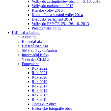
Volby do zastupitelstev obcí 5. - 6. 10. 2018
Volby do parlamentu 2017
Krajské volby 2016
Komunální a senátní volby 2014
Evropský parlament 2014
Volby do PSP ČR 25. - 26. 10. 2013
Prezidentské volby
Události a kultura
Aktuality
Kalendář akcí
Hlášení rozhlasu
SMS zprávy občanům
Informační letáky
Výstrahy ČHMÚ
Fotogalerie
Rok 2022
Rok 2021
Rok 2020
Rok 2019
Rok 2017
Rok 2014
Rok 2013
Rok 2011
Obrázky z obce
Historické fotografie obce