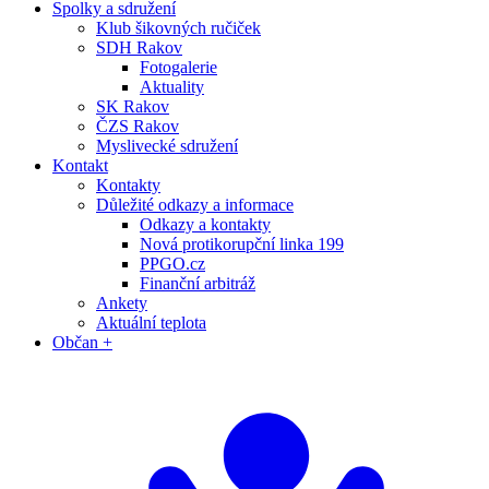
Spolky a sdružení
Klub šikovných ručiček
SDH Rakov
Fotogalerie
Aktuality
SK Rakov
ČZS Rakov
Myslivecké sdružení
Kontakt
Kontakty
Důležité odkazy a informace
Odkazy a kontakty
Nová protikorupční linka 199
PPGO.cz
Finanční arbitráž
Ankety
Aktuální teplota
Občan +