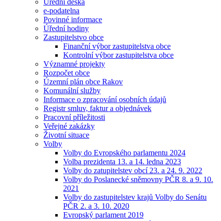
Úřední deska
e-podatelna
Povinné informace
Úřední hodiny
Zastupitelstvo obce
Finanční výbor zastupitelstva obce
Kontrolní výbor zastupitelstva obce
Významné projekty
Rozpočet obce
Územní plán obce Rakov
Komunální služby
Informace o zpracování osobních údajů
Registr smluv, faktur a objednávek
Pracovní příležitosti
Veřejné zakázky
Životní situace
Volby
Volby do Evropského parlamentu 2024
Volba prezidenta 13. a 14. ledna 2023
Volby do zatupitelstev obcí 23. a 24. 9. 2022
Volby do Poslanecké sněmovny PČR 8. a 9. 10.
2021
Volby do zastupitelstev krajů Volby do Senátu
PČR 2. a 3. 10. 2020
Evropský parlament 2019