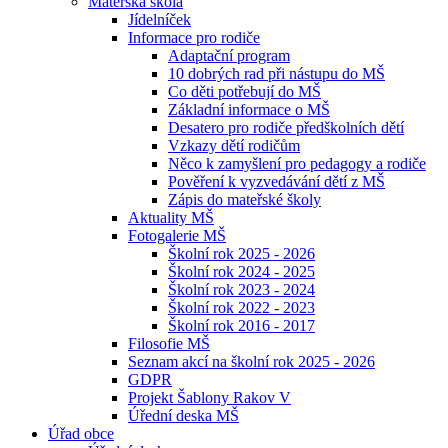
Mateřská škola
Jídelníček
Informace pro rodiče
Adaptační program
10 dobrých rad při nástupu do MŠ
Co děti potřebují do MŠ
Základní informace o MŠ
Desatero pro rodiče předškolních dětí
Vzkazy dětí rodičům
Něco k zamyšlení pro pedagogy a rodiče
Pověření k vyzvedávání dětí z MŠ
Zápis do mateřské školy
Aktuality MŠ
Fotogalerie MŠ
Školní rok 2025 - 2026
Školní rok 2024 - 2025
Školní rok 2023 - 2024
Školní rok 2022 - 2023
Školní rok 2016 - 2017
Filosofie MŠ
Seznam akcí na školní rok 2025 - 2026
GDPR
Projekt Šablony Rakov V
Úřední deska MŠ
Úřad obce