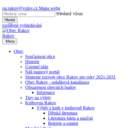
ou.rakov@volny.cz
Mapa webu
Hledaný výraz
Hledat
rozšířené vyhledávání
Rakov
Menu
Obec
Současnost obce
Historie
Územní plán
Náš mapový portál
Strategie rozvoje obce Rakov pro roky 2021-2031
Obec Rakov - splašková kanalizace
Obsazenost obecních budov
Informace
Tipy na výlety
Knihovna Rakov
Výběr z knih v knihovně Rakov
Dětská literatura
Literatura faktu a naučná
Beletrie a ostatní