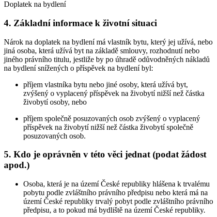
Doplatek na bydlení
4. Základní informace k životní situaci
Nárok na doplatek na bydlení má vlastník bytu, který jej užívá, nebo
jiná osoba, která užívá byt na základě smlouvy, rozhodnutí nebo
jiného právního titulu, jestliže by po úhradě odůvodněných nákladů
na bydlení snížených o příspěvek na bydlení byl:
příjem vlastníka bytu nebo jiné osoby, která užívá byt,
zvýšený o vyplacený příspěvek na živobytí nižší než částka
živobytí osoby, nebo
příjem společně posuzovaných osob zvýšený o vyplacený
příspěvek na živobytí nižší než částka živobytí společně
posuzovaných osob.
5. Kdo je oprávněn v této věci jednat (podat žádost
apod.)
Osoba, která je na území České republiky hlášena k trvalému
pobytu podle zvláštního právního předpisu nebo která má na
území České republiky trvalý pobyt podle zvláštního právního
předpisu, a to pokud má bydliště na území České republiky.