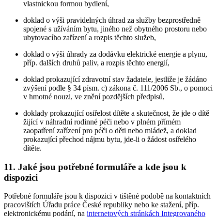
vlastnickou formou bydlení,
doklad o výši pravidelných úhrad za služby bezprostředně
spojené s užíváním bytu, jiného než obytného prostoru nebo
ubytovacího zařízení a rozpis těchto služeb,
doklad o výši úhrady za dodávku elektrické energie a plynu,
příp. dalších druhů paliv, a rozpis těchto energií,
doklad prokazující zdravotní stav žadatele, jestliže je žádáno
zvýšení podle § 34 písm. c) zákona č. 111/2006 Sb., o pomoci
v hmotné nouzi, ve znění pozdějších předpisů,
doklady prokazující osiřelost dítěte a skutečnost, že jde o dítě
žijící v náhradní rodinné péči nebo v plném přímém
zaopatření zařízení pro péči o děti nebo mládež, a doklad
prokazující přechod nájmu bytu, jde-li o žádost osiřelého
dítěte.
11. Jaké jsou potřebné formuláře a kde jsou k
dispozici
Potřebné formuláře jsou k dispozici v tištěné podobě na kontaktních
pracovištích Úřadu práce České republiky nebo ke stažení, příp.
elektronickému podání, na
internetových stránkách Integrovaného