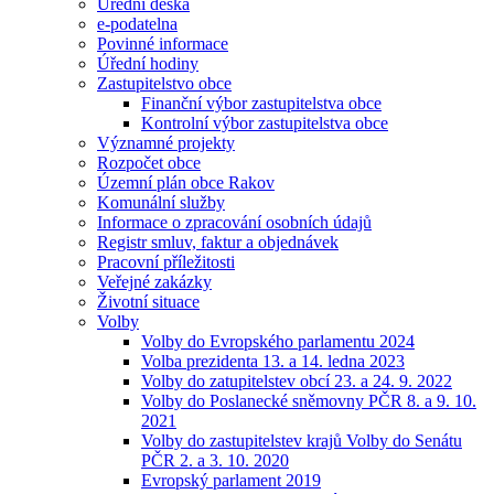
Úřední deska
e-podatelna
Povinné informace
Úřední hodiny
Zastupitelstvo obce
Finanční výbor zastupitelstva obce
Kontrolní výbor zastupitelstva obce
Významné projekty
Rozpočet obce
Územní plán obce Rakov
Komunální služby
Informace o zpracování osobních údajů
Registr smluv, faktur a objednávek
Pracovní příležitosti
Veřejné zakázky
Životní situace
Volby
Volby do Evropského parlamentu 2024
Volba prezidenta 13. a 14. ledna 2023
Volby do zatupitelstev obcí 23. a 24. 9. 2022
Volby do Poslanecké sněmovny PČR 8. a 9. 10.
2021
Volby do zastupitelstev krajů Volby do Senátu
PČR 2. a 3. 10. 2020
Evropský parlament 2019