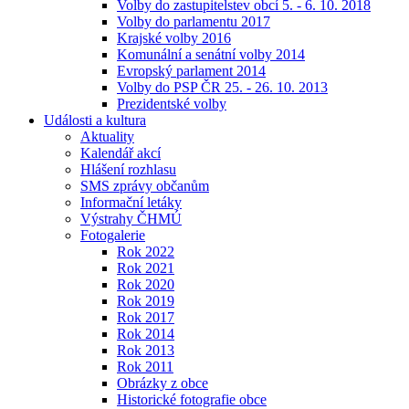
Volby do zastupitelstev obcí 5. - 6. 10. 2018
Volby do parlamentu 2017
Krajské volby 2016
Komunální a senátní volby 2014
Evropský parlament 2014
Volby do PSP ČR 25. - 26. 10. 2013
Prezidentské volby
Události a kultura
Aktuality
Kalendář akcí
Hlášení rozhlasu
SMS zprávy občanům
Informační letáky
Výstrahy ČHMÚ
Fotogalerie
Rok 2022
Rok 2021
Rok 2020
Rok 2019
Rok 2017
Rok 2014
Rok 2013
Rok 2011
Obrázky z obce
Historické fotografie obce