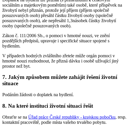
sociálním a majetkovým poměrům) také osobě, které příspěvek na
živobytí nebyl přiznán, protože její příjem (příjem společně
posuzovaných osob) přesáhl částku živobytí osoby (společně
posuzovaných osob), ale nepřesáhl 1,3násobek částky živobytí
osoby (společně posuzovaných osob).
Zákon č. 111/2006 Sb., o pomoci v hmotné nouzi, ve znění
pozdějších předpisů, upravuje i specifické situace spojené s
bydlením.
V případech hodných zvláštního zřetele může orgán pomoci v
hmotné nouzi rozhodnout, že přizná dávku i osobě užívající jiný
prostor než byt.
7. Jakým způsobem můžete zahájit řešení životní
situace
Podáním žádosti o doplatek na bydlení.
8. Na které instituci životní situaci řešit
Obraťte se na
Úřad práce České republiky - krajskou pobočku
, resp.
kontaktní pracoviště, podle místa vašeho trvalého pobytu.