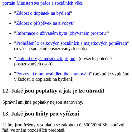
portálu Ministerstva práce a sociálních věcí
.
"
Žádost o doplatek na bydlení
"
"
Žádost o příspěvek na živobytí
"
"
Informace o užívaném bytu (obývaném prostoru)
"
"
Prohlášení o celkových sociálních a majetkových poměrech
"
(u všech společně posuzovaných osob)
"
Doklad o výši měsíčních příjmů
" (u všech společně
posuzovaných osob)
"
Potvrzení o nutnosti dietního stravování
" (pokud je vyplněno
v žádosti o doplatek na bydlení)
12. Jaké jsou poplatky a jak je lze uhradit
Správní ani jiné poplatky nejsou stanoveny.
13. Jaké jsou lhůty pro vyřízení
Lhůty jsou řešeny v souladu se zákonem č. 500/2004 Sb., správní
řád, ve znění pozdějších předpisů.