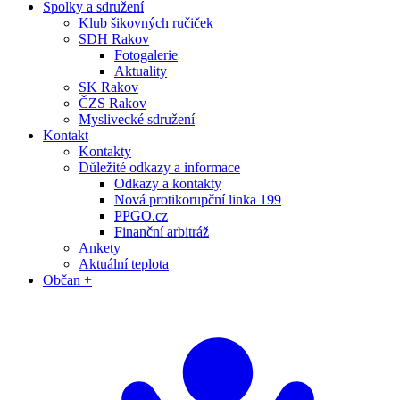
Spolky a sdružení
Klub šikovných ručiček
SDH Rakov
Fotogalerie
Aktuality
SK Rakov
ČZS Rakov
Myslivecké sdružení
Kontakt
Kontakty
Důležité odkazy a informace
Odkazy a kontakty
Nová protikorupční linka 199
PPGO.cz
Finanční arbitráž
Ankety
Aktuální teplota
Občan +