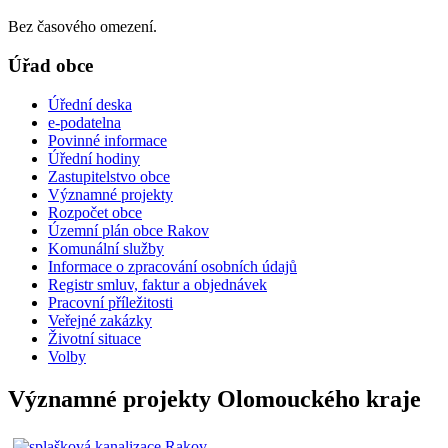
Bez časového omezení.
Úřad obce
Úřední deska
e-podatelna
Povinné informace
Úřední hodiny
Zastupitelstvo obce
Významné projekty
Rozpočet obce
Územní plán obce Rakov
Komunální služby
Informace o zpracování osobních údajů
Registr smluv, faktur a objednávek
Pracovní příležitosti
Veřejné zakázky
Životní situace
Volby
Významné projekty Olomouckého kraje