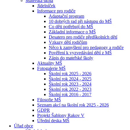
Mateřská škola
Jídelníček
Informace pro rodiče
Adaptační program
10 dobrých rad při nástupu do MŠ
Co děti potřebují do MŠ
Základní informace o MŠ
Desatero pro rodiče předškolních dětí
Vzkazy dětí rodičům
Něco k zamyšlení pro pedagogy a rodiče
Pověření k vyzvedávání dětí z MŠ
Zápis do mateřské školy
Aktuality MŠ
Fotogalerie MŠ
Školní rok 2025 - 2026
Školní rok 2024 - 2025
Školní rok 2023 - 2024
Školní rok 2022 - 2023
Školní rok 2016 - 2017
Filosofie MŠ
Seznam akcí na školní rok 2025 - 2026
GDPR
Projekt Šablony Rakov V
Úřední deska MŠ
Úřad obce