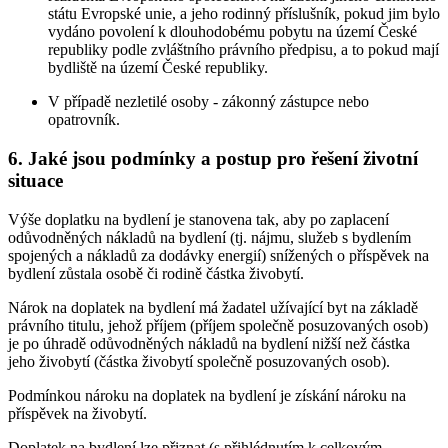
státu Evropské unie, a jeho rodinný příslušník, pokud jim bylo
vydáno povolení k dlouhodobému pobytu na území České
republiky podle zvláštního právního předpisu, a to pokud mají
bydliště na území České republiky.
V případě nezletilé osoby - zákonný zástupce nebo
opatrovník.
6. Jaké jsou podmínky a postup pro řešení životní
situace
Výše doplatku na bydlení je stanovena tak, aby po zaplacení
odůvodněných nákladů na bydlení (tj. nájmu, služeb s bydlením
spojených a nákladů za dodávky energií) snížených o příspěvek na
bydlení zůstala osobě či rodině částka živobytí.
Nárok na doplatek na bydlení má žadatel užívající byt na základě
právního titulu, jehož příjem (příjem společně posuzovaných osob)
je po úhradě odůvodněných nákladů na bydlení nižší než částka
jeho živobytí (částka živobytí společně posuzovaných osob).
Podmínkou nároku na doplatek na bydlení je získání nároku na
příspěvek na živobytí.
Doplatek na bydlení lze přiznat (s přihlédnutím k celkovým