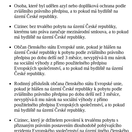
Osoba, které byl udělen azyl nebo doplňková ochrana podle
zvláštního právního předpisu, a to pokud má bydliště na
území České republiky.
Cizinec bez trvalého pobytu na území České republiky,
kterému tato práva zaručuje mezinárodní smlouva, a to pokud
má bydliště na území České republiky.
Občan členského státu Evropské unie, pokud je hlášen na
území České republiky k pobytu podle zvláštního právního
předpisu po dobu delší než 3 měsíce, nevyplývá-li mu nárok
na sociální výhody z přímo použitelného předpisu
Evropských společenství, a to pokud má bydliště na území
České republiky.
Rodinný příslušník občana členského státu Evropské unie,
pokud je hlášen na území České republiky k pobytu podle
zvláštního právního předpisu po dobu delší než 3 měsíce,
nevyplývá-li mu nárok na sociální výhody z přímo
použitelného předpisu Evropských společenství, a to pokud
má bydliště na území České republiky.
Cizinec, který je držitelem povolení k trvalému pobytu s
přiznaným právním postavením dlouhodobě pobývajícího
rezidenta Evropského společenství na území jiného členského