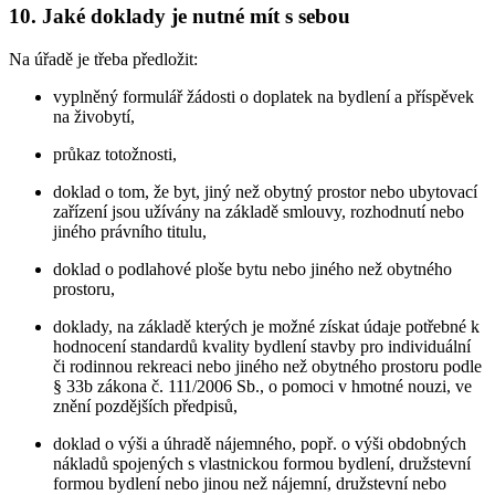
10. Jaké doklady je nutné mít s sebou
Na úřadě je třeba předložit:
vyplněný formulář žádosti o doplatek na bydlení a příspěvek
na živobytí,
průkaz totožnosti,
doklad o tom, že byt, jiný než obytný prostor nebo ubytovací
zařízení jsou užívány na základě smlouvy, rozhodnutí nebo
jiného právního titulu,
doklad o podlahové ploše bytu nebo jiného než obytného
prostoru,
doklady, na základě kterých je možné získat údaje potřebné k
hodnocení standardů kvality bydlení stavby pro individuální
či rodinnou rekreaci nebo jiného než obytného prostoru podle
§ 33b zákona č. 111/2006 Sb., o pomoci v hmotné nouzi, ve
znění pozdějších předpisů,
doklad o výši a úhradě nájemného, popř. o výši obdobných
nákladů spojených s vlastnickou formou bydlení, družstevní
formou bydlení nebo jinou než nájemní, družstevní nebo