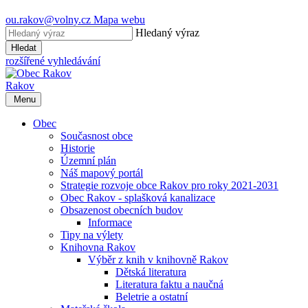
ou.rakov@volny.cz
Mapa webu
Hledaný výraz
Hledat
rozšířené vyhledávání
Rakov
Menu
Obec
Současnost obce
Historie
Územní plán
Náš mapový portál
Strategie rozvoje obce Rakov pro roky 2021-2031
Obec Rakov - splašková kanalizace
Obsazenost obecních budov
Informace
Tipy na výlety
Knihovna Rakov
Výběr z knih v knihovně Rakov
Dětská literatura
Literatura faktu a naučná
Beletrie a ostatní