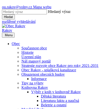
ou.rakov@volny.cz
Mapa webu
Hledaný výraz
Hledat
rozšířené vyhledávání
Rakov
Menu
Obec
Současnost obce
Historie
Územní plán
Náš mapový portál
Strategie rozvoje obce Rakov pro roky 2021-2031
Obec Rakov - splašková kanalizace
Obsazenost obecních budov
Informace
Tipy na výlety
Knihovna Rakov
Výběr z knih v knihovně Rakov
Dětská literatura
Literatura faktu a naučná
Beletrie a ostatní