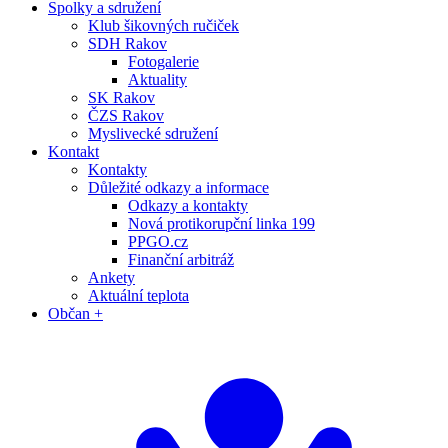
Spolky a sdružení
Klub šikovných ručiček
SDH Rakov
Fotogalerie
Aktuality
SK Rakov
ČZS Rakov
Myslivecké sdružení
Kontakt
Kontakty
Důležité odkazy a informace
Odkazy a kontakty
Nová protikorupční linka 199
PPGO.cz
Finanční arbitráž
Ankety
Aktuální teplota
Občan +