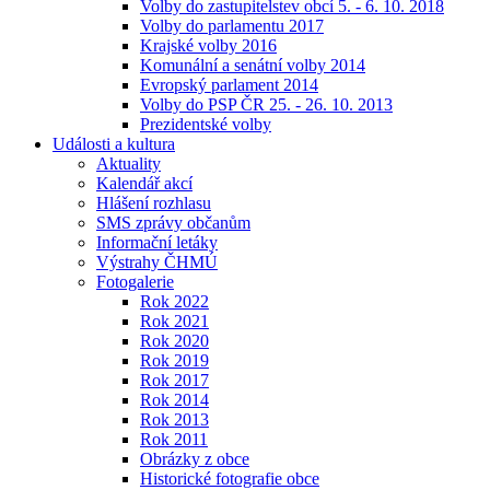
Volby do zastupitelstev obcí 5. - 6. 10. 2018
Volby do parlamentu 2017
Krajské volby 2016
Komunální a senátní volby 2014
Evropský parlament 2014
Volby do PSP ČR 25. - 26. 10. 2013
Prezidentské volby
Události a kultura
Aktuality
Kalendář akcí
Hlášení rozhlasu
SMS zprávy občanům
Informační letáky
Výstrahy ČHMÚ
Fotogalerie
Rok 2022
Rok 2021
Rok 2020
Rok 2019
Rok 2017
Rok 2014
Rok 2013
Rok 2011
Obrázky z obce
Historické fotografie obce