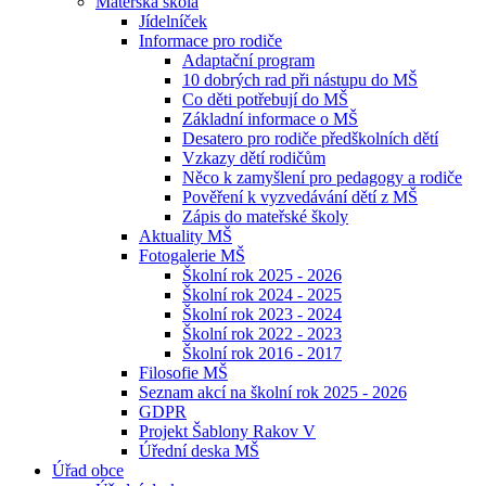
Mateřská škola
Jídelníček
Informace pro rodiče
Adaptační program
10 dobrých rad při nástupu do MŠ
Co děti potřebují do MŠ
Základní informace o MŠ
Desatero pro rodiče předškolních dětí
Vzkazy dětí rodičům
Něco k zamyšlení pro pedagogy a rodiče
Pověření k vyzvedávání dětí z MŠ
Zápis do mateřské školy
Aktuality MŠ
Fotogalerie MŠ
Školní rok 2025 - 2026
Školní rok 2024 - 2025
Školní rok 2023 - 2024
Školní rok 2022 - 2023
Školní rok 2016 - 2017
Filosofie MŠ
Seznam akcí na školní rok 2025 - 2026
GDPR
Projekt Šablony Rakov V
Úřední deska MŠ
Úřad obce