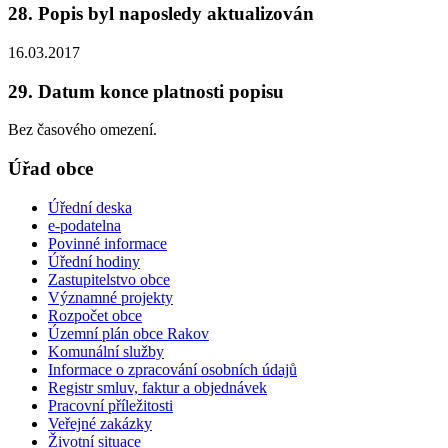
28. Popis byl naposledy aktualizován
16.03.2017
29. Datum konce platnosti popisu
Bez časového omezení.
Úřad obce
Úřední deska
e-podatelna
Povinné informace
Úřední hodiny
Zastupitelstvo obce
Významné projekty
Rozpočet obce
Územní plán obce Rakov
Komunální služby
Informace o zpracování osobních údajů
Registr smluv, faktur a objednávek
Pracovní příležitosti
Veřejné zakázky
Životní situace