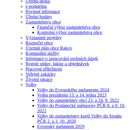
Úřední deska
e-podatelna
Povinné informace
Úřední hodiny
Zastupitelstvo obce
Finanční výbor zastupitelstva obce
Kontrolní výbor zastupitelstva obce
Významné projekty
Rozpočet obce
Územní plán obce Rakov
Komunální služby
Informace o zpracování osobních údajů
Registr smluv, faktur a objednávek
Pracovní příležitosti
Veřejné zakázky
Životní situace
Volby
Volby do Evropského parlamentu 2024
Volba prezidenta 13. a 14. ledna 2023
Volby do zatupitelstev obcí 23. a 24. 9. 2022
Volby do Poslanecké sněmovny PČR 8. a 9. 10.
2021
Volby do zastupitelstev krajů Volby do Senátu
PČR 2. a 3. 10. 2020
Evropský parlament 2019