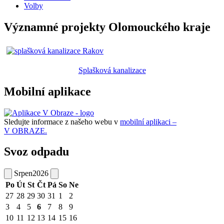
Volby
Významné projekty Olomouckého kraje
Splašková kanalizace
Mobilní aplikace
Sledujte informace z našeho webu v
mobilní aplikaci –
V OBRAZE.
Svoz odpadu
Srpen
2026
Po
Út
St
Čt
Pá
So
Ne
27
28
29
30
31
1
2
3
4
5
6
7
8
9
10
11
12
13
14
15
16