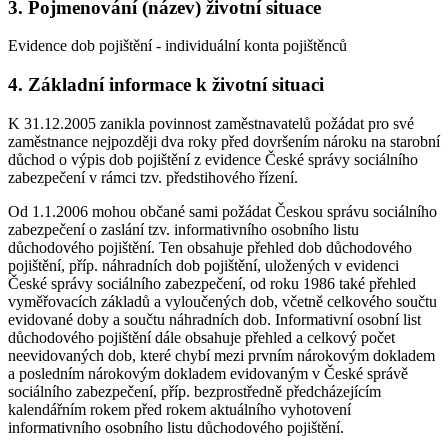
3. Pojmenování (název) životní situace
Evidence dob pojištění - individuální konta pojištěnců
4. Základní informace k životní situaci
K 31.12.2005 zanikla povinnost zaměstnavatelů požádat pro své
zaměstnance nejpozději dva roky před dovršením nároku na starobní
důchod o výpis dob pojištění z evidence České správy sociálního
zabezpečení v rámci tzv. předstihového řízení.
Od 1.1.2006 mohou občané sami požádat Českou správu sociálního
zabezpečení o zaslání tzv. informativního osobního listu
důchodového pojištění. Ten obsahuje přehled dob důchodového
pojištění, příp. náhradních dob pojištění, uložených v evidenci
České správy sociálního zabezpečení, od roku 1986 také přehled
vyměřovacích základů a vyloučených dob, včetně celkového součtu
evidované doby a součtu náhradních dob. Informativní osobní list
důchodového pojištění dále obsahuje přehled a celkový počet
neevidovaných dob, které chybí mezi prvním nárokovým dokladem
a posledním nárokovým dokladem evidovaným v České správě
sociálního zabezpečení, příp. bezprostředně předcházejícím
kalendářním rokem před rokem aktuálního vyhotovení
informativního osobního listu důchodového pojištění.