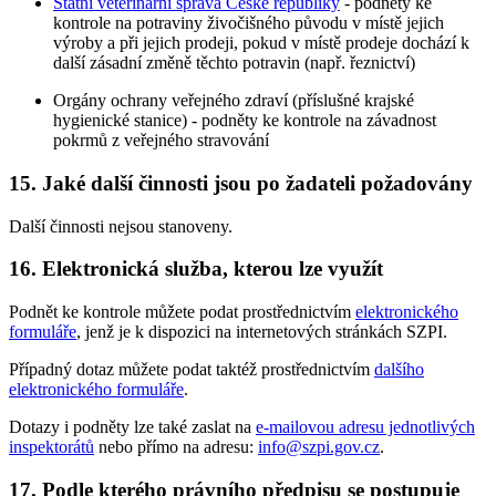
Státní veterinární správa České republiky
- podněty ke
kontrole na potraviny živočišného původu v místě jejich
výroby a při jejich prodeji, pokud v místě prodeje dochází k
další zásadní změně těchto potravin (např. řeznictví)
Orgány ochrany veřejného zdraví (příslušné krajské
hygienické stanice) - podněty ke kontrole na závadnost
pokrmů z veřejného stravování
15. Jaké další činnosti jsou po žadateli požadovány
Další činnosti nejsou stanoveny.
16. Elektronická služba, kterou lze využít
Podnět ke kontrole můžete podat prostřednictvím
elektronického
formuláře
, jenž je k dispozici na internetových stránkách SZPI.
Případný dotaz můžete podat taktéž prostřednictvím
dalšího
elektronického formuláře
.
Dotazy i podněty lze také zaslat na
e-mailovou adresu jednotlivých
inspektorátů
nebo přímo na adresu:
info@szpi.gov.cz
.
17. Podle kterého právního předpisu se postupuje