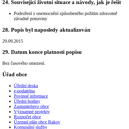
24. Související životní situace a návody, jak je řešit
Podezření z onemocnění způsobeného požitím zdravotně
závadné potraviny
28. Popis byl naposledy aktualizován
29.09.2015
29. Datum konce platnosti popisu
Bez časového omezení.
Úřad obce
Úřední deska
e-podatelna
Povinné informace
Úřední hodiny
Zastupitelstvo obce
Významné projekty
Rozpočet obce
Územní plán obce Rakov
Komunální služby