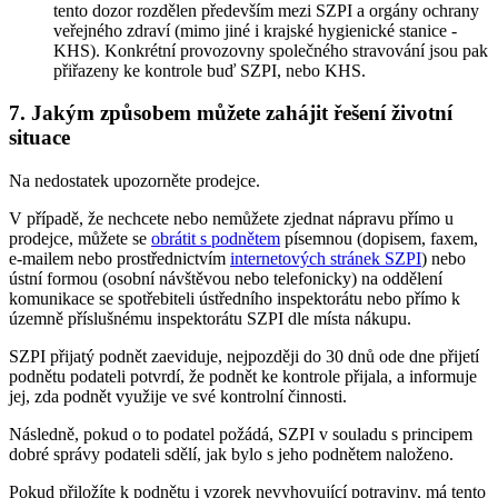
tento dozor rozdělen především mezi SZPI a orgány ochrany
veřejného zdraví (mimo jiné i krajské hygienické stanice -
KHS). Konkrétní provozovny společného stravování jsou pak
přiřazeny ke kontrole buď SZPI, nebo KHS.
7. Jakým způsobem můžete zahájit řešení životní
situace
Na nedostatek upozorněte prodejce.
V případě, že nechcete nebo nemůžete zjednat nápravu přímo u
prodejce, můžete se
obrátit s podnětem
písemnou (dopisem, faxem,
e-mailem nebo prostřednictvím
internetových stránek SZPI
) nebo
ústní formou (osobní návštěvou nebo telefonicky) na oddělení
komunikace se spotřebiteli ústředního inspektorátu nebo přímo k
územně příslušnému inspektorátu SZPI dle místa nákupu.
SZPI přijatý podnět zaeviduje, nejpozději do 30 dnů ode dne přijetí
podnětu podateli potvrdí, že podnět ke kontrole přijala, a informuje
jej, zda podnět využije ve své kontrolní činnosti.
Následně, pokud o to podatel požádá, SZPI v souladu s principem
dobré správy podateli sdělí, jak bylo s jeho podnětem naloženo.
Pokud přiložíte k podnětu i vzorek nevyhovující potraviny, má tento