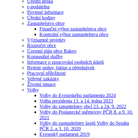
Úřední deska
e-podatelna
Povinné informace
Úřední hodiny
Zastupitelstvo obce
Finanční výbor zastupitelstva obce
Kontrolní výbor zastupitelstva obce
Významné projekty
Rozpočet obce
Územní plán obce Rakov
Komunální služby
Informace o zpracování osobních údajů
Registr smluv, faktur a objednávek
Pracovní příležitosti
Veřejné zakázky
Životní situace
Volby
Volby do Evropského parlamentu 2024
Volba prezidenta 13. a 14. ledna 2023
Volby do zatupitelstev obcí 23. a 24. 9. 2022
Volby do Poslanecké sněmovny PČR 8. a 9. 10.
2021
Volby do zastupitelstev krajů Volby do Senátu
PČR 2. a 3. 10. 2020
Evropský parlament 2019