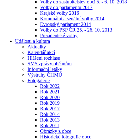
Volby do zastupitelstev obcí 5. - 6. 10. 2018
Volby do parlamentu 2017
Krajské volby 2016
Komunální a senátní volby 2014
Evropský parlament 2014
Volby do PSP ČR 25. - 26. 10. 2013
Prezidentské volby
Události a kultura
Aktuality
Kalendář akcí
Hlášení rozhlasu
SMS zprávy občanům
Informační letáky
Výstrahy ČHMÚ
Fotogalerie
Rok 2022
Rok 2021
Rok 2020
Rok 2019
Rok 2017
Rok 2014
Rok 2013
Rok 2011
Obrázky z obce
Historické fotografie obce