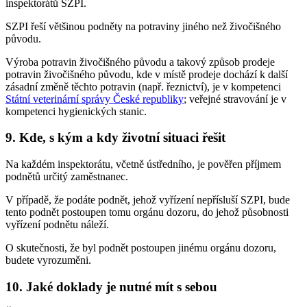
inspektorátů SZPI.
SZPI řeší většinou podněty na potraviny jiného než živočišného
původu.
Výroba potravin živočišného původu a takový způsob prodeje
potravin živočišného původu, kde v místě prodeje dochází k další
zásadní změně těchto potravin (např. řeznictví), je v kompetenci
Státní veterinární správy České republiky
; veřejné stravování je v
kompetenci hygienických stanic.
9. Kde, s kým a kdy životní situaci řešit
Na každém inspektorátu, včetně ústředního, je pověřen příjmem
podnětů určitý zaměstnanec.
V případě, že podáte podnět, jehož vyřízení nepřísluší SZPI, bude
tento podnět postoupen tomu orgánu dozoru, do jehož působnosti
vyřízení podnětu náleží.
O skutečnosti, že byl podnět postoupen jinému orgánu dozoru,
budete vyrozuměni.
10. Jaké doklady je nutné mít s sebou