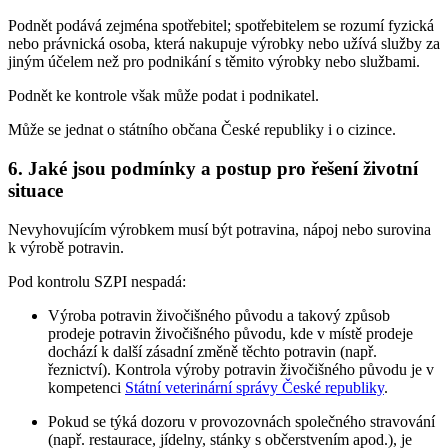
Podnět podává zejména spotřebitel; spotřebitelem se rozumí fyzická
nebo právnická osoba, která nakupuje výrobky nebo užívá služby za
jiným účelem než pro podnikání s těmito výrobky nebo službami.
Podnět ke kontrole však může podat i podnikatel.
Může se jednat o státního občana České republiky i o cizince.
6. Jaké jsou podmínky a postup pro řešení životní
situace
Nevyhovujícím výrobkem musí být potravina, nápoj nebo surovina
k výrobě potravin.
Pod kontrolu SZPI nespadá:
Výroba potravin živočišného původu a takový způsob
prodeje potravin živočišného původu, kde v místě prodeje
dochází k další zásadní změně těchto potravin (např.
řeznictví). Kontrola výroby potravin živočišného původu je v
kompetenci
Státní veterinární správy České republiky
.
Pokud se týká dozoru v provozovnách společného stravování
(např. restaurace, jídelny, stánky s občerstvením apod.), je