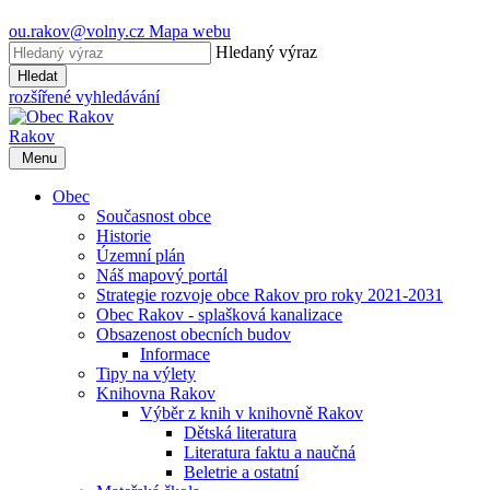
ou.rakov@volny.cz
Mapa webu
Hledaný výraz
Hledat
rozšířené vyhledávání
Rakov
Menu
Obec
Současnost obce
Historie
Územní plán
Náš mapový portál
Strategie rozvoje obce Rakov pro roky 2021-2031
Obec Rakov - splašková kanalizace
Obsazenost obecních budov
Informace
Tipy na výlety
Knihovna Rakov
Výběr z knih v knihovně Rakov
Dětská literatura
Literatura faktu a naučná
Beletrie a ostatní