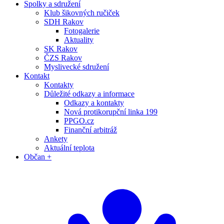
Spolky a sdružení
Klub šikovných ručiček
SDH Rakov
Fotogalerie
Aktuality
SK Rakov
ČZS Rakov
Myslivecké sdružení
Kontakt
Kontakty
Důležité odkazy a informace
Odkazy a kontakty
Nová protikorupční linka 199
PPGO.cz
Finanční arbitráž
Ankety
Aktuální teplota
Občan +