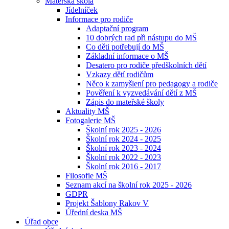
Mateřská škola
Jídelníček
Informace pro rodiče
Adaptační program
10 dobrých rad při nástupu do MŠ
Co děti potřebují do MŠ
Základní informace o MŠ
Desatero pro rodiče předškolních dětí
Vzkazy dětí rodičům
Něco k zamyšlení pro pedagogy a rodiče
Pověření k vyzvedávání dětí z MŠ
Zápis do mateřské školy
Aktuality MŠ
Fotogalerie MŠ
Školní rok 2025 - 2026
Školní rok 2024 - 2025
Školní rok 2023 - 2024
Školní rok 2022 - 2023
Školní rok 2016 - 2017
Filosofie MŠ
Seznam akcí na školní rok 2025 - 2026
GDPR
Projekt Šablony Rakov V
Úřední deska MŠ
Úřad obce