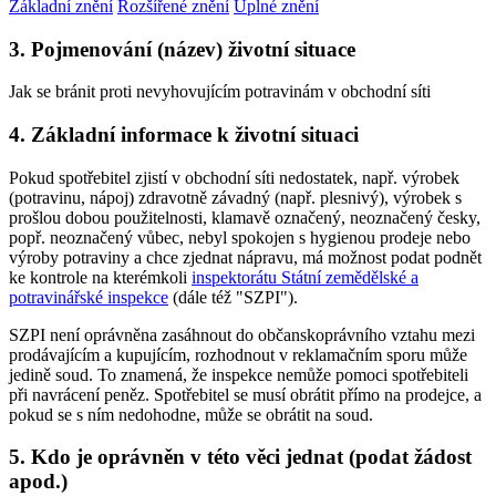
Základní znění
Rozšířené znění
Úplné znění
3. Pojmenování (název) životní situace
Jak se bránit proti nevyhovujícím potravinám v obchodní síti
4. Základní informace k životní situaci
Pokud spotřebitel zjistí v obchodní síti nedostatek, např. výrobek
(potravinu, nápoj) zdravotně závadný (např. plesnivý), výrobek s
prošlou dobou použitelnosti, klamavě označený, neoznačený česky,
popř. neoznačený vůbec, nebyl spokojen s hygienou prodeje nebo
výroby potraviny a chce zjednat nápravu, má možnost podat podnět
ke kontrole na kterémkoli
inspektorátu Státní zemědělské a
potravinářské inspekce
(dále též "SZPI").
SZPI není oprávněna zasáhnout do občanskoprávního vztahu mezi
prodávajícím a kupujícím, rozhodnout v reklamačním sporu může
jedině soud. To znamená, že inspekce nemůže pomoci spotřebiteli
při navrácení peněz. Spotřebitel se musí obrátit přímo na prodejce, a
pokud se s ním nedohodne, může se obrátit na soud.
5. Kdo je oprávněn v této věci jednat (podat žádost
apod.)