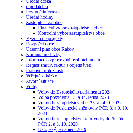
Úřední deska
e-podatelna
Povinné informace
Úřední hodiny
Zastupitelstvo obce
Finanční výbor zastupitelstva obce
Kontrolní výbor zastupitelstva obce
Významné projekty
Rozpočet obce
Územní plán obce Rakov
Komunální služby
Informace o zpracování osobních údajů
Registr smluv, faktur a objednávek
Pracovní příležitosti
Veřejné zakázky
Životní situace
Volby
Volby do Evropského parlamentu 2024
Volba prezidenta 13. a 14. ledna 2023
Volby do zatupitelstev obcí 23. a 24. 9. 2022
Volby do Poslanecké sněmovny PČR 8. a 9. 10.
2021
Volby do zastupitelstev krajů Volby do Senátu
PČR 2. a 3. 10. 2020
Evropský parlament 2019