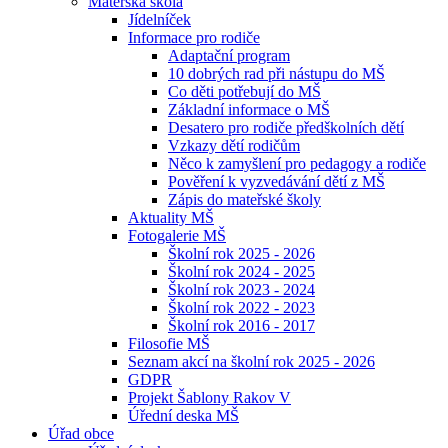
Mateřská škola
Jídelníček
Informace pro rodiče
Adaptační program
10 dobrých rad při nástupu do MŠ
Co děti potřebují do MŠ
Základní informace o MŠ
Desatero pro rodiče předškolních dětí
Vzkazy dětí rodičům
Něco k zamyšlení pro pedagogy a rodiče
Pověření k vyzvedávání dětí z MŠ
Zápis do mateřské školy
Aktuality MŠ
Fotogalerie MŠ
Školní rok 2025 - 2026
Školní rok 2024 - 2025
Školní rok 2023 - 2024
Školní rok 2022 - 2023
Školní rok 2016 - 2017
Filosofie MŠ
Seznam akcí na školní rok 2025 - 2026
GDPR
Projekt Šablony Rakov V
Úřední deska MŠ
Úřad obce