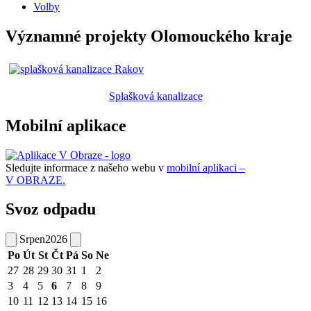
Volby
Významné projekty Olomouckého kraje
Splašková kanalizace
Mobilní aplikace
Sledujte informace z našeho webu v
mobilní aplikaci –
V OBRAZE.
Svoz odpadu
Srpen
2026
Po
Út
St
Čt
Pá
So
Ne
27
28
29
30
31
1
2
3
4
5
6
7
8
9
10
11
12
13
14
15
16