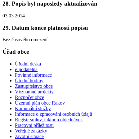
28. Popis byl naposledy aktualizován
03.03.2014
29. Datum konce platnosti popisu
Bez časového omezení.
Úřad obce
Úřední deska
e-podatelna
Povinné informace
Úřední hodiny
Zastupitelstvo obce
Významné projekty
Rozpočet obce
Územní plán obce Rakov
Komunální služby
Informace o zpracování osobních údajů
Registr smluv, faktur a objednávek
Pracovní příležitosti
Veřejné zakázky
Životní situace