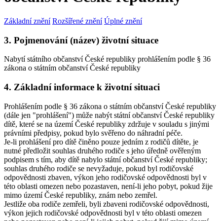
Základní znění
Rozšířené znění
Úplné znění
3. Pojmenování (název) životní situace
Nabytí státního občanství České republiky prohlášením podle § 36
zákona o státním občanství České republiky
4. Základní informace k životní situaci
Prohlášením podle § 36 zákona o státním občanství České republiky
(dále jen "prohlášení") může nabýt státní občanství České republiky
dítě, které se na území České republiky zdržuje v souladu s jinými
právními předpisy, pokud bylo svěřeno do náhradní péče.
Je-li prohlášení pro dítě činěno pouze jedním z rodičů dítěte, je
nutné předložit souhlas druhého rodiče s jeho úředně ověřeným
podpisem s tím, aby dítě nabylo státní občanství České republiky;
souhlas druhého rodiče se nevyžaduje, pokud byl rodičovské
odpovědnosti zbaven, výkon jeho rodičovské odpovědnosti byl v
této oblasti omezen nebo pozastaven, není-li jeho pobyt, pokud žije
mimo území České republiky, znám nebo zemřel.
Jestliže oba rodiče zemřeli, byli zbaveni rodičovské odpovědnosti,
výkon jejich rodičovské odpovědnosti byl v této oblasti omezen