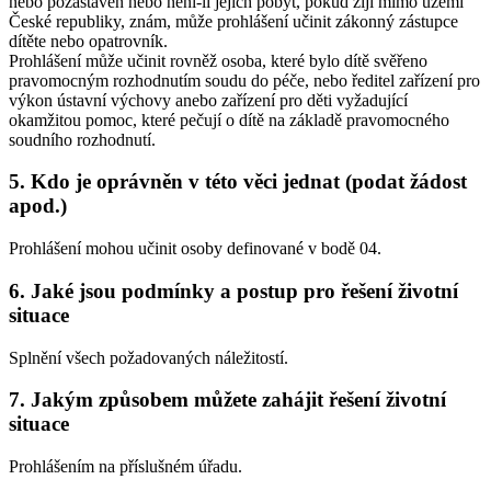
nebo pozastaven nebo není-li jejich pobyt, pokud žijí mimo území
České republiky, znám, může prohlášení učinit zákonný zástupce
dítěte nebo opatrovník.
Prohlášení může učinit rovněž osoba, které bylo dítě svěřeno
pravomocným rozhodnutím soudu do péče, nebo ředitel zařízení pro
výkon ústavní výchovy anebo zařízení pro děti vyžadující
okamžitou pomoc, které pečují o dítě na základě pravomocného
soudního rozhodnutí.
5. Kdo je oprávněn v této věci jednat (podat žádost
apod.)
Prohlášení mohou učinit osoby definované v bodě 04.
6. Jaké jsou podmínky a postup pro řešení životní
situace
Splnění všech požadovaných náležitostí.
7. Jakým způsobem můžete zahájit řešení životní
situace
Prohlášením na příslušném úřadu.