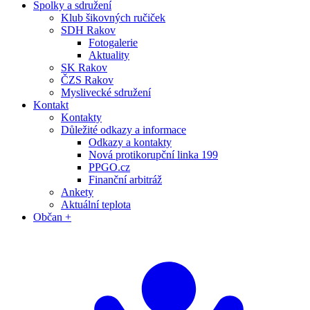
Spolky a sdružení
Klub šikovných ručiček
SDH Rakov
Fotogalerie
Aktuality
SK Rakov
ČZS Rakov
Myslivecké sdružení
Kontakt
Kontakty
Důležité odkazy a informace
Odkazy a kontakty
Nová protikorupční linka 199
PPGO.cz
Finanční arbitráž
Ankety
Aktuální teplota
Občan +