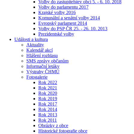
Volby do zastupitelstev obcí 5. - 6. 10. 2018
Volby do parlamentu 2017
Krajské volby 2016
Komunální a senátní volby 2014
Evropský parlament 2014
Volby do PSP ČR 25. - 26. 10. 2013
Prezidentské volby
Události a kultura
Aktuality
Kalendář akcí
Hlášení rozhlasu
SMS zprávy občanům
Informační letáky
Výstrahy ČHMÚ
Fotogalerie
Rok 2022
Rok 2021
Rok 2020
Rok 2019
Rok 2017
Rok 2014
Rok 2013
Rok 2011
Obrázky z obce
Historické fotografie obce