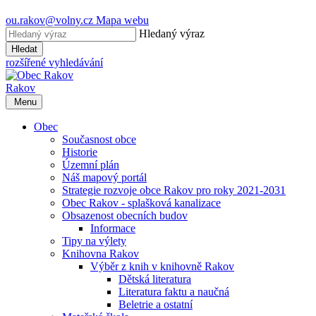
ou.rakov@volny.cz
Mapa webu
Hledaný výraz
Hledat
rozšířené vyhledávání
Rakov
Menu
Obec
Současnost obce
Historie
Územní plán
Náš mapový portál
Strategie rozvoje obce Rakov pro roky 2021-2031
Obec Rakov - splašková kanalizace
Obsazenost obecních budov
Informace
Tipy na výlety
Knihovna Rakov
Výběr z knih v knihovně Rakov
Dětská literatura
Literatura faktu a naučná
Beletrie a ostatní