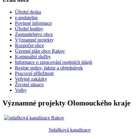
Úřední deska
e-podatelna
Povinné informace
Úřední hodiny
Zastupitelstvo obce
Významné projekty
Rozpočet obce
Územní plán obce Rakov
Komunální služby
Informace o zpracování osobních údajů
Registr smluv, faktur a objednávek
Pracovní příležitosti
Veřejné zakázky
Životní situace
Volby
Významné projekty Olomouckého kraje
Splašková kanalizace