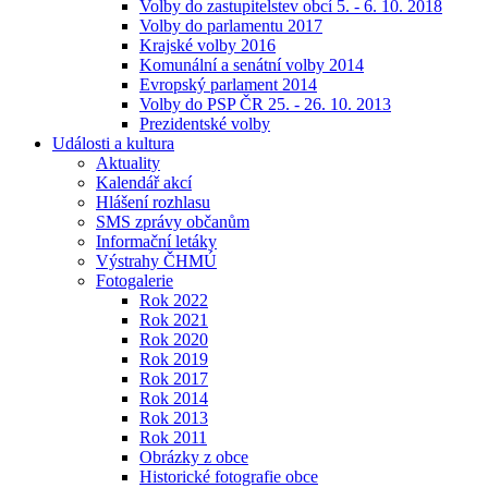
Volby do zastupitelstev obcí 5. - 6. 10. 2018
Volby do parlamentu 2017
Krajské volby 2016
Komunální a senátní volby 2014
Evropský parlament 2014
Volby do PSP ČR 25. - 26. 10. 2013
Prezidentské volby
Události a kultura
Aktuality
Kalendář akcí
Hlášení rozhlasu
SMS zprávy občanům
Informační letáky
Výstrahy ČHMÚ
Fotogalerie
Rok 2022
Rok 2021
Rok 2020
Rok 2019
Rok 2017
Rok 2014
Rok 2013
Rok 2011
Obrázky z obce
Historické fotografie obce