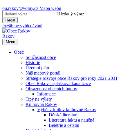
ou.rakov@volny.cz
Mapa webu
Hledaný výraz
Hledat
rozšířené vyhledávání
Rakov
Menu
Obec
Současnost obce
Historie
Územní plán
Náš mapový portál
Strategie rozvoje obce Rakov pro roky 2021-2031
Obec Rakov - splašková kanalizace
Obsazenost obecních budov
Informace
Tipy na výlety
Knihovna Rakov
Výběr z knih v knihovně Rakov
Dětská literatura
Literatura faktu a naučná
Beletrie a ostatní