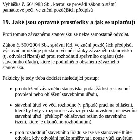
Vyhláška č. 66/1988 Sb., kterou se provádí zákon o státní
památkové péči, ve znění pozdějších předpisů
19. Jaké jsou opravné prostředky a jak se uplatňují
Proti tomuto závaznému stanovisku se nelze samostatně odvolat.
Zákon č. 500/2004 Sb., správní řád, ve znění pozdějších předpisů,
výslovně umožňuje přezkum věcné stránky závazného stanoviska
(tj. odvolací řízení) až proti rozhodnutí správního orgánu (zde
stavebního úřadu), které je podmíněno obsahem závazného
stanoviska.
Fakticky je tedy třeba dodržet následující postup:
po obdržení závazného stanoviska podat žádost o stavební
povolení nebo ohlášení stavebnímu úřadu,
stavební úřad ve věci rozhodne (v případě prací na ohlášení,
které by byly v rozporu se závazným stanoviskem, usnesením
stavební úřad "překlopí" ohlašovací režim do stavebního
řízení, které je ukončeno rozhodnutím),
proti rozhodnutí stavebního úřadu se lze ve stanovené lhůtě
odvolat, kdy odvolání může směřovat i pouze vůči závěrům