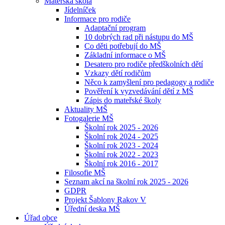
Mateřská škola
Jídelníček
Informace pro rodiče
Adaptační program
10 dobrých rad při nástupu do MŠ
Co děti potřebují do MŠ
Základní informace o MŠ
Desatero pro rodiče předškolních dětí
Vzkazy dětí rodičům
Něco k zamyšlení pro pedagogy a rodiče
Pověření k vyzvedávání dětí z MŠ
Zápis do mateřské školy
Aktuality MŠ
Fotogalerie MŠ
Školní rok 2025 - 2026
Školní rok 2024 - 2025
Školní rok 2023 - 2024
Školní rok 2022 - 2023
Školní rok 2016 - 2017
Filosofie MŠ
Seznam akcí na školní rok 2025 - 2026
GDPR
Projekt Šablony Rakov V
Úřední deska MŠ
Úřad obce