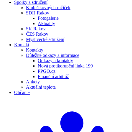
Spolky a sdružení
Klub šikovných ručiček
SDH Rakov
Fotogalerie
Aktuality
SK Rakov
ČZS Rakov
Myslivecké sdružení
Kontakt
Kontakty
Důležité odkazy a informace
Odkazy a kontakty
Nová protikorupční linka 199
PPGO.cz
Finanční arbitráž
Ankety
Aktuální teplota
Občan +