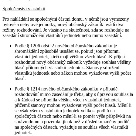
Společenství vlastníků
Pro nakládání se společnými částmi domu, v němž jsou vymezeny
bytové a nebytové jednotky, nový občanský zákoník uvádí dva
režimy rozhodování. Je vázáno na skutečnost, zda se rozhoduje na
zasedání shromáždění vlastníků jednotek nebo mimo zasedání.
Podle § 1206 odst. 2 nového občanského zákoníku je
shromáždění způsobilé usnášet se, pokud jsou přítomni
vlastníci jednotek, kteří mají většinu všech hlasů. K přijetí
rozhodnutí nový občanský zákoník vyžaduje souhlas většiny
hlasů přítomných vlastníků jednotek. Stanovy sdružení
vlastníků jednotek nebo zákon mohou vyžadovat vyšší počet
hlasů.
Podle § 1214 nového občanského zákoníku v případě
rozhodování mimo zasedání je třeba, aby s úpravou souhlasila
a k žádosti se připojila většina všech vlastníků jednotek,
přičemž stanovy mohou vyžadovat vyšší počet hlasů. Mění-li
se však všem vlastníkům jednotek velikost podílů na
společných částech nebo mění-li se poměr výše příspěvků na
správu domu a pozemku jinak než v důsledku změny podílů
na společných částech, vyžaduje se souhlas všech vlastníků
jednotek.