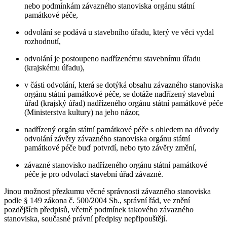
nebo podmínkám závazného stanoviska orgánu státní
památkové péče,
odvolání se podává u stavebního úřadu, který ve věci vydal
rozhodnutí,
odvolání je postoupeno nadřízenému stavebnímu úřadu
(krajskému úřadu),
v části odvolání, která se dotýká obsahu závazného stanoviska
orgánu státní památkové péče, se dotáže nadřízený stavební
úřad (krajský úřad) nadřízeného orgánu státní památkové péče
(Ministerstva kultury) na jeho názor,
nadřízený orgán státní památkové péče s ohledem na důvody
odvolání závěry závazného stanoviska orgánu státní
památkové péče buď potvrdí, nebo tyto závěry změní,
závazné stanovisko nadřízeného orgánu státní památkové
péče je pro odvolací stavební úřad závazné.
Jinou možnost přezkumu věcné správnosti závazného stanoviska
podle § 149 zákona č. 500/2004 Sb., správní řád, ve znění
pozdějších předpisů, včetně podmínek takového závazného
stanoviska, současné právní předpisy nepřipouštějí.