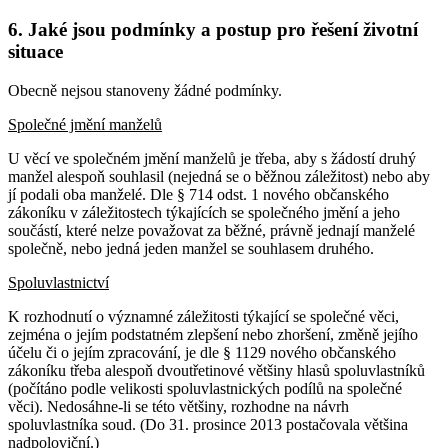
6. Jaké jsou podmínky a postup pro řešení životní
situace
Obecně nejsou stanoveny žádné podmínky.
Společné jmění manželů
U věcí ve společném jmění manželů je třeba, aby s žádostí druhý
manžel alespoň souhlasil (nejedná se o běžnou záležitost) nebo aby
jí podali oba manželé. Dle § 714 odst. 1 nového občanského
zákoníku v záležitostech týkajících se společného jmění a jeho
součástí, které nelze považovat za běžné, právně jednají manželé
společně, nebo jedná jeden manžel se souhlasem druhého.
Spoluvlastnictví
K rozhodnutí o významné záležitosti týkající se společné věci,
zejména o jejím podstatném zlepšení nebo zhoršení, změně jejího
účelu či o jejím zpracování, je dle § 1129 nového občanského
zákoníku třeba alespoň dvoutřetinové většiny hlasů spoluvlastníků
(počítáno podle velikosti spoluvlastnických podílů na společné
věci). Nedosáhne-li se této většiny, rozhodne na návrh
spoluvlastníka soud. (Do 31. prosince 2013 postačovala většina
nadpoloviční.)