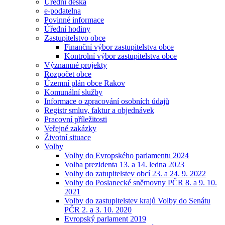
Úřední deska
e-podatelna
Povinné informace
Úřední hodiny
Zastupitelstvo obce
Finanční výbor zastupitelstva obce
Kontrolní výbor zastupitelstva obce
Významné projekty
Rozpočet obce
Územní plán obce Rakov
Komunální služby
Informace o zpracování osobních údajů
Registr smluv, faktur a objednávek
Pracovní příležitosti
Veřejné zakázky
Životní situace
Volby
Volby do Evropského parlamentu 2024
Volba prezidenta 13. a 14. ledna 2023
Volby do zatupitelstev obcí 23. a 24. 9. 2022
Volby do Poslanecké sněmovny PČR 8. a 9. 10.
2021
Volby do zastupitelstev krajů Volby do Senátu
PČR 2. a 3. 10. 2020
Evropský parlament 2019