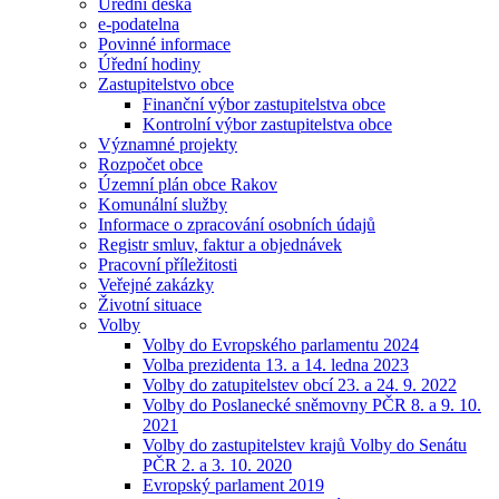
Úřední deska
e-podatelna
Povinné informace
Úřední hodiny
Zastupitelstvo obce
Finanční výbor zastupitelstva obce
Kontrolní výbor zastupitelstva obce
Významné projekty
Rozpočet obce
Územní plán obce Rakov
Komunální služby
Informace o zpracování osobních údajů
Registr smluv, faktur a objednávek
Pracovní příležitosti
Veřejné zakázky
Životní situace
Volby
Volby do Evropského parlamentu 2024
Volba prezidenta 13. a 14. ledna 2023
Volby do zatupitelstev obcí 23. a 24. 9. 2022
Volby do Poslanecké sněmovny PČR 8. a 9. 10.
2021
Volby do zastupitelstev krajů Volby do Senátu
PČR 2. a 3. 10. 2020
Evropský parlament 2019