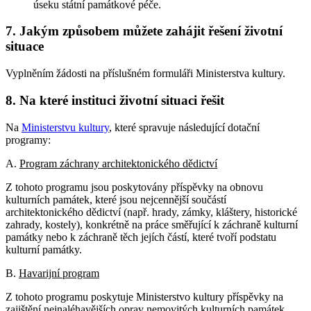
úseku státní památkové péče.
7. Jakým způsobem můžete zahájit řešení životní
situace
Vyplněním žádosti na příslušném formuláři Ministerstva kultury.
8. Na které instituci životní situaci řešit
Na
Ministerstvu kultury
, které spravuje následující dotační
programy:
A.
Program záchrany architektonického dědictví
Z tohoto programu jsou poskytovány příspěvky na obnovu
kulturních památek, které jsou nejcennější součástí
architektonického dědictví (např. hrady, zámky, kláštery, historické
zahrady, kostely), konkrétně na práce směřující k záchraně kulturní
památky nebo k záchraně těch jejích částí, které tvoří podstatu
kulturní památky.
B.
Havarijní program
Z tohoto programu poskytuje Ministerstvo kultury příspěvky na
zajištění nejnaléhavějších oprav nemovitých kulturních památek,