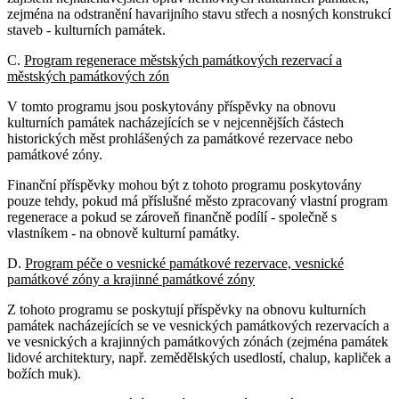
zejména na odstranění havarijního stavu střech a nosných konstrukcí
staveb - kulturních památek.
C.
Program regenerace městských památkových rezervací a
městských památkových zón
V tomto programu jsou poskytovány příspěvky na obnovu
kulturních památek nacházejících se v nejcennějších částech
historických měst prohlášených za památkové rezervace nebo
památkové zóny.
Finanční příspěvky mohou být z tohoto programu poskytovány
pouze tehdy, pokud má příslušné město zpracovaný vlastní program
regenerace a pokud se zároveň finančně podílí - společně s
vlastníkem - na obnově kulturní památky.
D.
Program péče o vesnické památkové rezervace, vesnické
památkové zóny a krajinné památkové zóny
Z tohoto programu se poskytují příspěvky na obnovu kulturních
památek nacházejících se ve vesnických památkových rezervacích a
ve vesnických a krajinných památkových zónách (zejména památek
lidové architektury, např. zemědělských usedlostí, chalup, kapliček a
božích muk).