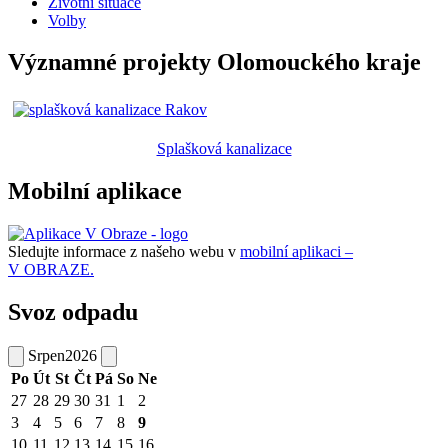
Životní situace
Volby
Významné projekty Olomouckého kraje
Splašková kanalizace
Mobilní aplikace
Sledujte informace z našeho webu v
mobilní aplikaci –
V OBRAZE.
Svoz odpadu
Srpen
2026
Po
Út
St
Čt
Pá
So
Ne
27
28
29
30
31
1
2
3
4
5
6
7
8
9
10
11
12
13
14
15
16