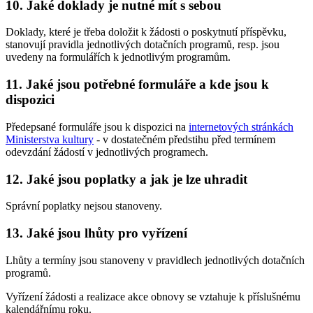
10. Jaké doklady je nutné mít s sebou
Doklady, které je třeba doložit k žádosti o poskytnutí příspěvku,
stanovují pravidla jednotlivých dotačních programů, resp. jsou
uvedeny na formulářích k jednotlivým programům.
11. Jaké jsou potřebné formuláře a kde jsou k
dispozici
Předepsané formuláře jsou k dispozici na
internetových stránkách
Ministerstva kultury
- v dostatečném předstihu před termínem
odevzdání žádostí v jednotlivých programech.
12. Jaké jsou poplatky a jak je lze uhradit
Správní poplatky nejsou stanoveny.
13. Jaké jsou lhůty pro vyřízení
Lhůty a termíny jsou stanoveny v pravidlech jednotlivých dotačních
programů.
Vyřízení žádosti a realizace akce obnovy se vztahuje k příslušnému
kalendářnímu roku.