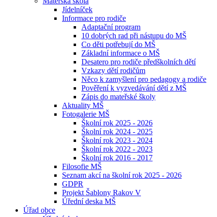
Mateřská škola
Jídelníček
Informace pro rodiče
Adaptační program
10 dobrých rad při nástupu do MŠ
Co děti potřebují do MŠ
Základní informace o MŠ
Desatero pro rodiče předškolních dětí
Vzkazy dětí rodičům
Něco k zamyšlení pro pedagogy a rodiče
Pověření k vyzvedávání dětí z MŠ
Zápis do mateřské školy
Aktuality MŠ
Fotogalerie MŠ
Školní rok 2025 - 2026
Školní rok 2024 - 2025
Školní rok 2023 - 2024
Školní rok 2022 - 2023
Školní rok 2016 - 2017
Filosofie MŠ
Seznam akcí na školní rok 2025 - 2026
GDPR
Projekt Šablony Rakov V
Úřední deska MŠ
Úřad obce