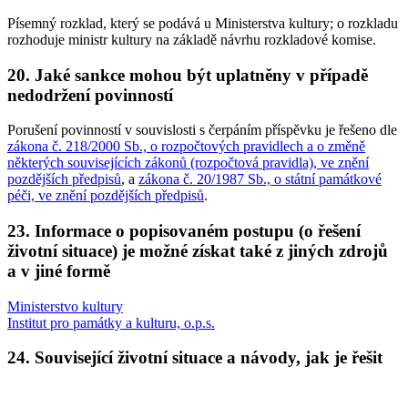
Písemný rozklad, který se podává u Ministerstva kultury; o rozkladu
rozhoduje ministr kultury na základě návrhu rozkladové komise.
20. Jaké sankce mohou být uplatněny v případě
nedodržení povinností
Porušení povinností v souvislosti s čerpáním příspěvku je řešeno dle
zákona č. 218/2000 Sb., o rozpočtových pravidlech a o změně
některých souvisejících zákonů (rozpočtová pravidla), ve znění
pozdějších předpisů
, a
zákona č. 20/1987 Sb., o státní památkové
péči, ve znění pozdějších předpisů
.
23. Informace o popisovaném postupu (o řešení
životní situace) je možné získat také z jiných zdrojů
a v jiné formě
Ministerstvo kultury
Institut pro památky a kulturu, o.p.s.
24. Související životní situace a návody, jak je řešit