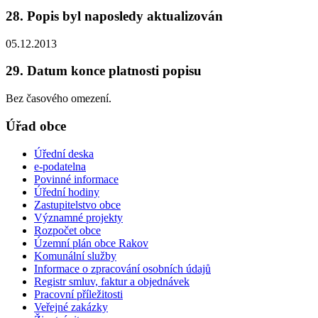
28. Popis byl naposledy aktualizován
05.12.2013
29. Datum konce platnosti popisu
Bez časového omezení.
Úřad obce
Úřední deska
e-podatelna
Povinné informace
Úřední hodiny
Zastupitelstvo obce
Významné projekty
Rozpočet obce
Územní plán obce Rakov
Komunální služby
Informace o zpracování osobních údajů
Registr smluv, faktur a objednávek
Pracovní příležitosti
Veřejné zakázky