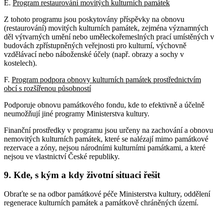
E.
Program restaurování movitých kulturních památek
Z tohoto programu jsou poskytovány příspěvky na obnovu
(restaurování) movitých kulturních památek, zejména významných
děl výtvarných umění nebo uměleckořemeslných prací umístěných v
budovách zpřístupněných veřejnosti pro kulturní, výchovně
vzdělávací nebo náboženské účely (např. obrazy a sochy v
kostelech).
F.
Program podpora obnovy kulturních památek prostřednictvím
obcí s rozšířenou působností
Podporuje obnovu památkového fondu, kde to efektivně a účelně
neumožňují jiné programy Ministerstva kultury.
Finanční prostředky v programu jsou určeny na zachování a obnovu
nemovitých kulturních památek, které se nalézají mimo památkové
rezervace a zóny, nejsou národními kulturními památkami, a které
nejsou ve vlastnictví České republiky.
9. Kde, s kým a kdy životní situaci řešit
Obraťte se na odbor památkové péče Ministerstva kultury, oddělení
regenerace kulturních památek a památkově chráněných území.