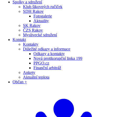
Spolky a sdružení
Klub šikovných ručiček
SDH Rakov
Fotogalerie
Aktuality
SK Rakov
ČZS Rakov
Myslivecké sdružení
Kontakt
Kontakty
Důležité odkazy a informace
Odkazy a kontakty
Nová protikorupční linka 199
PPGO.cz
Finanční arbitráž
Ankety
Aktuální teplota
Občan +