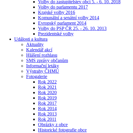
Volby do zastupitelstev obcí 5. - 6. 10. 2018
Volby do parlamentu 2017
Krajské volby 2016
Komunální a senátní volby 2014
Evropský parlament 2014
Volby do PSP ČR 25. - 26. 10. 2013
Prezidentské volby
Události a kultura
Aktuality
Kalendář akcí
Hlášení rozhlasu
SMS zprávy občanům
Informační letáky
Výstrahy ČHMÚ
Fotogalerie
Rok 2022
Rok 2021
Rok 2020
Rok 2019
Rok 2017
Rok 2014
Rok 2013
Rok 2011
Obrázky z obce
Historické fotografie obce