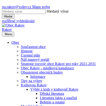
ou.rakov@volny.cz
Mapa webu
Hledaný výraz
Hledat
rozšířené vyhledávání
Rakov
Menu
Obec
Současnost obce
Historie
Územní plán
Náš mapový portál
Strategie rozvoje obce Rakov pro roky 2021-2031
Obec Rakov - splašková kanalizace
Obsazenost obecních budov
Informace
Tipy na výlety
Knihovna Rakov
Výběr z knih v knihovně Rakov
Dětská literatura
Literatura faktu a naučná
Beletrie a ostatní