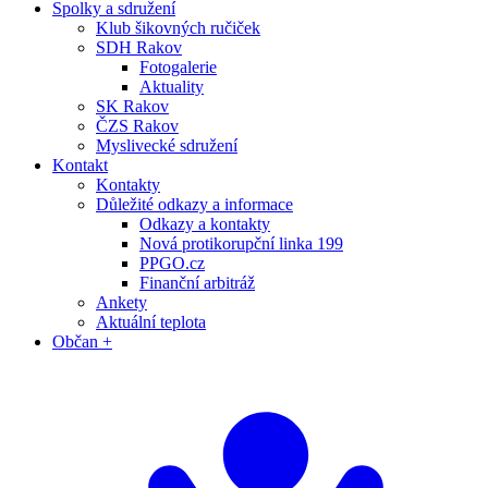
Spolky a sdružení
Klub šikovných ručiček
SDH Rakov
Fotogalerie
Aktuality
SK Rakov
ČZS Rakov
Myslivecké sdružení
Kontakt
Kontakty
Důležité odkazy a informace
Odkazy a kontakty
Nová protikorupční linka 199
PPGO.cz
Finanční arbitráž
Ankety
Aktuální teplota
Občan +