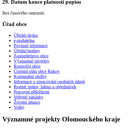
29. Datum konce platnosti popisu
Bez časového omezení.
Úřad obce
Úřední deska
e-podatelna
Povinné informace
Úřední hodiny
Zastupitelstvo obce
Významné projekty
Rozpočet obce
Územní plán obce Rakov
Komunální služby
Informace o zpracování osobních údajů
Registr smluv, faktur a objednávek
Pracovní příležitosti
Veřejné zakázky
Životní situace
Volby
Významné projekty Olomouckého kraje