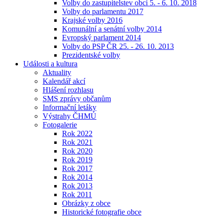
Volby do zastupitelstev obcí 5. - 6. 10. 2018
Volby do parlamentu 2017
Krajské volby 2016
Komunální a senátní volby 2014
Evropský parlament 2014
Volby do PSP ČR 25. - 26. 10. 2013
Prezidentské volby
Události a kultura
Aktuality
Kalendář akcí
Hlášení rozhlasu
SMS zprávy občanům
Informační letáky
Výstrahy ČHMÚ
Fotogalerie
Rok 2022
Rok 2021
Rok 2020
Rok 2019
Rok 2017
Rok 2014
Rok 2013
Rok 2011
Obrázky z obce
Historické fotografie obce