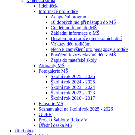
Mateřská škola
Jídelníček
Informace pro rodiče
Adaptační program
10 dobrých rad při nástupu do MŠ
Co děti potřebují do MŠ
Základní informace o MŠ
Desatero pro rodiče předškolních dětí
Vzkazy dětí rodičům
Něco k zamyšlení pro pedagogy a rodiče
Pověření k vyzvedávání dětí z MŠ
Zápis do mateřské školy
Aktuality MŠ
Fotogalerie MŠ
Školní rok 2025 - 2026
Školní rok 2024 - 2025
Školní rok 2023 - 2024
Školní rok 2022 - 2023
Školní rok 2016 - 2017
Filosofie MŠ
Seznam akcí na školní rok 2025 - 2026
GDPR
Projekt Šablony Rakov V
Úřední deska MŠ
Úřad obce