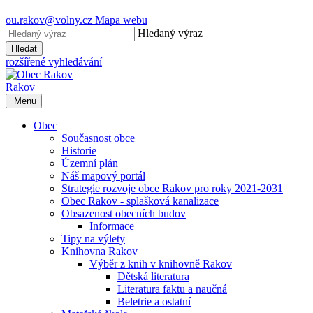
ou.rakov@volny.cz
Mapa webu
Hledaný výraz
Hledat
rozšířené vyhledávání
Rakov
Menu
Obec
Současnost obce
Historie
Územní plán
Náš mapový portál
Strategie rozvoje obce Rakov pro roky 2021-2031
Obec Rakov - splašková kanalizace
Obsazenost obecních budov
Informace
Tipy na výlety
Knihovna Rakov
Výběr z knih v knihovně Rakov
Dětská literatura
Literatura faktu a naučná
Beletrie a ostatní