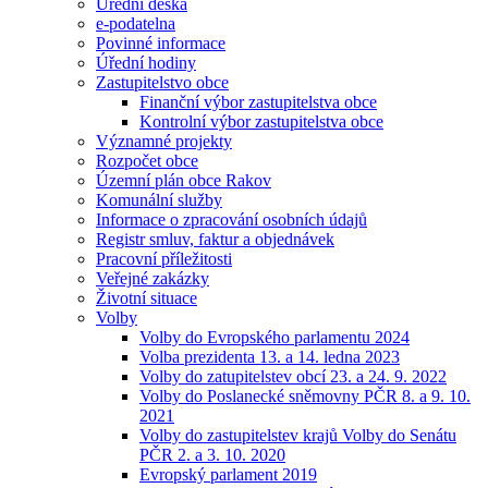
Úřední deska
e-podatelna
Povinné informace
Úřední hodiny
Zastupitelstvo obce
Finanční výbor zastupitelstva obce
Kontrolní výbor zastupitelstva obce
Významné projekty
Rozpočet obce
Územní plán obce Rakov
Komunální služby
Informace o zpracování osobních údajů
Registr smluv, faktur a objednávek
Pracovní příležitosti
Veřejné zakázky
Životní situace
Volby
Volby do Evropského parlamentu 2024
Volba prezidenta 13. a 14. ledna 2023
Volby do zatupitelstev obcí 23. a 24. 9. 2022
Volby do Poslanecké sněmovny PČR 8. a 9. 10.
2021
Volby do zastupitelstev krajů Volby do Senátu
PČR 2. a 3. 10. 2020
Evropský parlament 2019