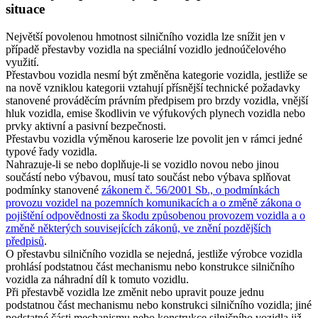
situace
Největší povolenou hmotnost silničního vozidla lze snížit jen v
případě přestavby vozidla na speciální vozidlo jednoúčelového
využití.
Přestavbou vozidla nesmí být změněna kategorie vozidla, jestliže se
na nově vzniklou kategorii vztahují přísnější technické požadavky
stanovené prováděcím právním předpisem pro brzdy vozidla, vnější
hluk vozidla, emise škodlivin ve výfukových plynech vozidla nebo
prvky aktivní a pasivní bezpečnosti.
Přestavbu vozidla výměnou karoserie lze povolit jen v rámci jedné
typové řady vozidla.
Nahrazuje-li se nebo doplňuje-li se vozidlo novou nebo jinou
součástí nebo výbavou, musí tato součást nebo výbava splňovat
podmínky stanovené
zákonem č. 56/2001 Sb., o podmínkách
provozu vozidel na pozemních komunikacích a o změně zákona o
pojištění odpovědnosti za škodu způsobenou provozem vozidla a o
změně některých souvisejících zákonů, ve znění pozdějších
předpisů
.
O přestavbu silničního vozidla se nejedná, jestliže výrobce vozidla
prohlásí podstatnou část mechanismu nebo konstrukce silničního
vozidla za náhradní díl k tomuto vozidlu.
Při přestavbě vozidla lze změnit nebo upravit pouze jednu
podstatnou část mechanismu nebo konstrukci silničního vozidla; jiné
podstatné části mechanismu nebo konstrukce silničního vozidla již