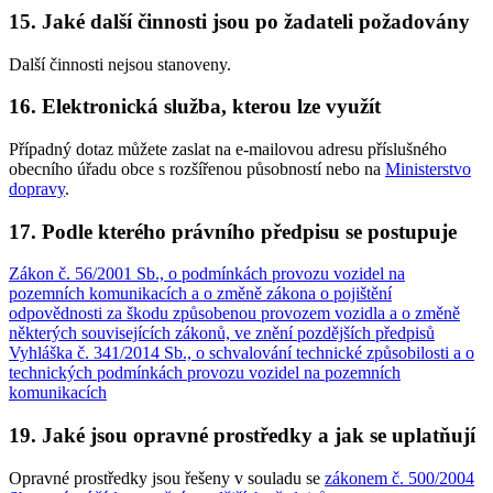
15. Jaké další činnosti jsou po žadateli požadovány
Další činnosti nejsou stanoveny.
16. Elektronická služba, kterou lze využít
Případný dotaz můžete zaslat na e-mailovou adresu příslušného
obecního úřadu obce s rozšířenou působností nebo na
Ministerstvo
dopravy
.
17. Podle kterého právního předpisu se postupuje
Zákon č. 56/2001 Sb., o podmínkách provozu vozidel na
pozemních komunikacích a o změně zákona o pojištění
odpovědnosti za škodu způsobenou provozem vozidla a o změně
některých souvisejících zákonů, ve znění pozdějších předpisů
Vyhláška č. 341/2014 Sb., o schvalování technické způsobilosti a o
technických podmínkách provozu vozidel na pozemních
komunikacích
19. Jaké jsou opravné prostředky a jak se uplatňují
Opravné prostředky jsou řešeny v souladu se
zákonem č. 500/2004