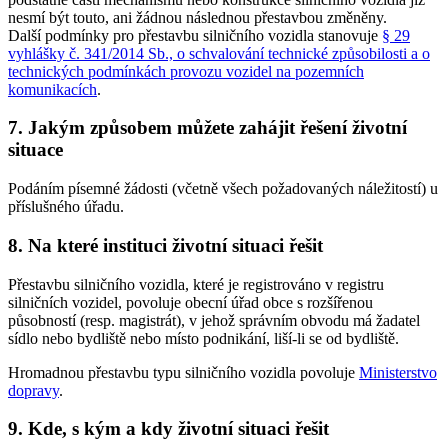
nesmí být touto, ani žádnou následnou přestavbou změněny.
Další podmínky pro přestavbu silničního vozidla stanovuje
§ 29
vyhlášky č. 341/2014 Sb., o schvalování technické způsobilosti a o
technických podmínkách provozu vozidel na pozemních
komunikacích
.
7. Jakým způsobem můžete zahájit řešení životní
situace
Podáním písemné žádosti (včetně všech požadovaných náležitostí) u
příslušného úřadu.
8. Na které instituci životní situaci řešit
Přestavbu silničního vozidla, které je registrováno v registru
silničních vozidel, povoluje obecní úřad obce s rozšířenou
působností (resp. magistrát), v jehož správním obvodu má žadatel
sídlo nebo bydliště nebo místo podnikání, liší-li se od bydliště.
Hromadnou přestavbu typu silničního vozidla povoluje
Ministerstvo
dopravy
.
9. Kde, s kým a kdy životní situaci řešit