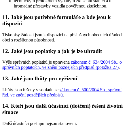
technickým protokolem vydaným zkušební stanicí a u
hromadné přestavby vozidla pověřenou zkušebnou.
11. Jaké jsou potřebné formuláře a kde jsou k
dispozici
Tiskopisy žádostí jsou k dispozici na příslušných obecních úřadech
obcí s rozšířenou působností.
12. Jaké jsou poplatky a jak je lze uhradit
Výše správních poplatků je upravena
zákonem č. 634/2004 Sb., o
správních poplatcích, ve znění pozdějších předpisů (položka 27)
.
13. Jaké jsou lhůty pro vyřízení
Lhůty jsou řešeny v souladu se
zákonem č. 500/2004 Sb., správní
řád, ve znění pozdějších předpisů
.
14. Kteří jsou další účastníci (dotčení) řešení životní
situace
Další účastníci postupu nejsou stanoveni.