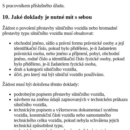
S pracovníkem příslušného úřadu.
10. Jaké doklady je nutné mít s sebou
Žádost o povolení přestavby silničního vozidla nebo hromadné
přestavby typu silničního vozidla musí obsahovat:
obchodní jméno, sídlo a právní formu právnické osoby a její
identifikační číslo, pokud bylo přiděleno, je-li žadatelem
právnická osoba, nebo jméno a příjmení, pobyt, obchodní
jméno, rodné číslo a identifikační číslo fyzické osoby, pokud
bylo přiděleno, je-li žadatelem fyzická osoba,
druh a kategorii silničního vozidla,
účel, pro který má být silniční vozidlo používáno.
Žádost musí být doložena těmito doklady:
podrobným popisem přestavby silničního vozidla,
návrhem na změnu údajů zapisovaných v technickém průkazu
silničního vozidla,
technickým popisem a výkresovou dokumentací systému
vozidla, konstrukční části vozidla nebo samostatného
technického celku vozidla, pokud nebyla schválena jejich
technická způsobilost typu,