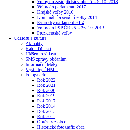
Volby do zastupitelstev obcí 5. - 6. 10. 2018
Volby do parlamentu 2017
Krajské volby 2016
Komunální a senátní volby 2014
Evropský parlament 2014
Volby do PSP ČR 25. - 26. 10. 2013
Prezidentské volby
Události a kultura
Aktuality
Kalendář akcí
Hlášení rozhlasu
SMS zprávy občanům
Informační letáky
Výstrahy ČHMÚ
Fotogalerie
Rok 2022
Rok 2021
Rok 2020
Rok 2019
Rok 2017
Rok 2014
Rok 2013
Rok 2011
Obrázky z obce
Historické fotografie obce