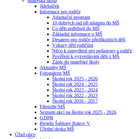
Mateřská škola
Jídelníček
Informace pro rodiče
Adaptační program
10 dobrých rad při nástupu do MŠ
Co děti potřebují do MŠ
Základní informace o MŠ
Desatero pro rodiče předškolních dětí
Vzkazy dětí rodičům
Něco k zamyšlení pro pedagogy a rodiče
Pověření k vyzvedávání dětí z MŠ
Zápis do mateřské školy
Aktuality MŠ
Fotogalerie MŠ
Školní rok 2025 - 2026
Školní rok 2024 - 2025
Školní rok 2023 - 2024
Školní rok 2022 - 2023
Školní rok 2016 - 2017
Filosofie MŠ
Seznam akcí na školní rok 2025 - 2026
GDPR
Projekt Šablony Rakov V
Úřední deska MŠ
Úřad obce