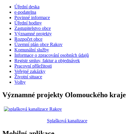
Úřední deska
e-podatelna
Povinné informace
Úřední hodiny
Zastupitelstvo obce
Významné projekty
Rozpočet obce
Územní plán obce Rakov
Komunální služby
Informace o zpracování osobních údajů
Registr smluv, faktur a objednávek
Pracovní příležitosti
Veřejné zakázky
Životní situace
Volby
Významné projekty Olomouckého kraje
Splašková kanalizace
Mobilní aplikace