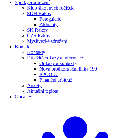
Spolky a sdružení
Klub šikovných ručiček
SDH Rakov
Fotogalerie
Aktuality
SK Rakov
ČZS Rakov
Myslivecké sdružení
Kontakt
Kontakty
Důležité odkazy a informace
Odkazy a kontakty
Nová protikorupční linka 199
PPGO.cz
Finanční arbitráž
Ankety
Aktuální teplota
Občan +