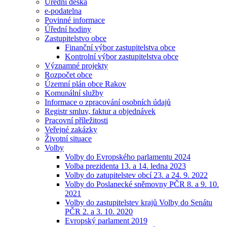
Úřední deska
e-podatelna
Povinné informace
Úřední hodiny
Zastupitelstvo obce
Finanční výbor zastupitelstva obce
Kontrolní výbor zastupitelstva obce
Významné projekty
Rozpočet obce
Územní plán obce Rakov
Komunální služby
Informace o zpracování osobních údajů
Registr smluv, faktur a objednávek
Pracovní příležitosti
Veřejné zakázky
Životní situace
Volby
Volby do Evropského parlamentu 2024
Volba prezidenta 13. a 14. ledna 2023
Volby do zatupitelstev obcí 23. a 24. 9. 2022
Volby do Poslanecké sněmovny PČR 8. a 9. 10.
2021
Volby do zastupitelstev krajů Volby do Senátu
PČR 2. a 3. 10. 2020
Evropský parlament 2019