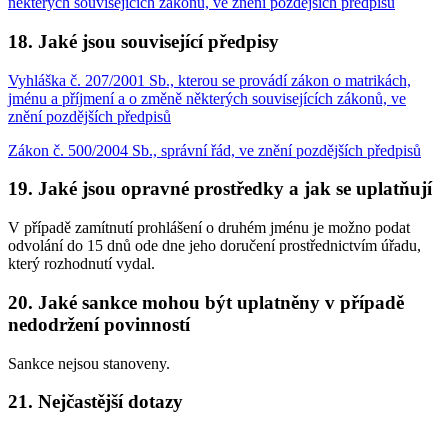
některých souvisejících zákonů, ve znění pozdějších předpisů
18. Jaké jsou související předpisy
Vyhláška č. 207/2001 Sb., kterou se provádí zákon o matrikách,
jménu a příjmení a o změně některých souvisejících zákonů, ve
znění pozdějších předpisů
Zákon č. 500/2004 Sb., správní řád, ve znění pozdějších předpisů
19. Jaké jsou opravné prostředky a jak se uplatňují
V případě zamítnutí prohlášení o druhém jménu je možno podat
odvolání do 15 dnů ode dne jeho doručení prostřednictvím úřadu,
který rozhodnutí vydal.
20. Jaké sankce mohou být uplatněny v případě
nedodržení povinností
Sankce nejsou stanoveny.
21. Nejčastější dotazy