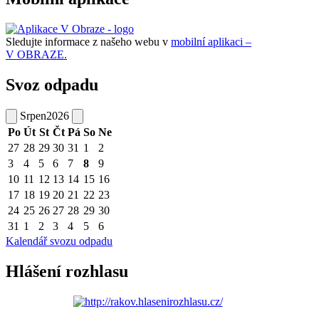
Sledujte informace z našeho webu v
mobilní aplikaci –
V OBRAZE.
Svoz odpadu
Srpen
2026
Po
Út
St
Čt
Pá
So
Ne
27
28
29
30
31
1
2
3
4
5
6
7
8
9
10
11
12
13
14
15
16
17
18
19
20
21
22
23
24
25
26
27
28
29
30
31
1
2
3
4
5
6
Kalendář svozu odpadu
Hlášení rozhlasu