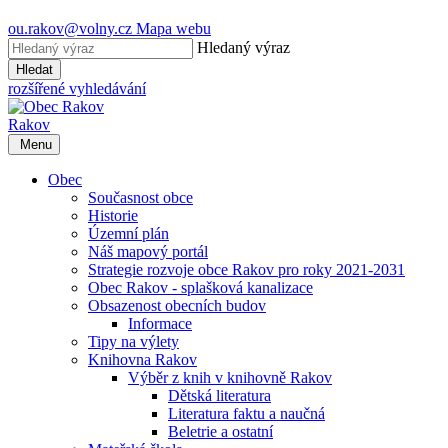
ou.rakov@volny.cz
Mapa webu
Hledaný výraz
Hledat
rozšířené vyhledávání
Rakov
Menu
Obec
Současnost obce
Historie
Územní plán
Náš mapový portál
Strategie rozvoje obce Rakov pro roky 2021-2031
Obec Rakov - splašková kanalizace
Obsazenost obecních budov
Informace
Tipy na výlety
Knihovna Rakov
Výběr z knih v knihovně Rakov
Dětská literatura
Literatura faktu a naučná
Beletrie a ostatní