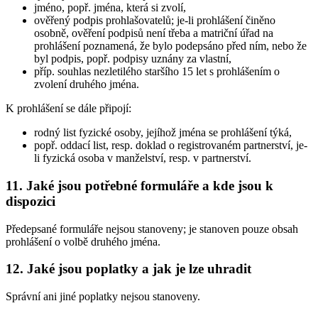
jméno, popř. jména, která si zvolí,
ověřený podpis prohlašovatelů; je-li prohlášení činěno
osobně, ověření podpisů není třeba a matriční úřad na
prohlášení poznamená, že bylo podepsáno před ním, nebo že
byl podpis, popř. podpisy uznány za vlastní,
příp. souhlas nezletilého staršího 15 let s prohlášením o
zvolení druhého jména.
K prohlášení se dále připojí:
rodný list fyzické osoby, jejíhož jména se prohlášení týká,
popř. oddací list, resp. doklad o registrovaném partnerství, je-
li fyzická osoba v manželství, resp. v partnerství.
11. Jaké jsou potřebné formuláře a kde jsou k
dispozici
Předepsané formuláře nejsou stanoveny; je stanoven pouze obsah
prohlášení o volbě druhého jména.
12. Jaké jsou poplatky a jak je lze uhradit
Správní ani jiné poplatky nejsou stanoveny.