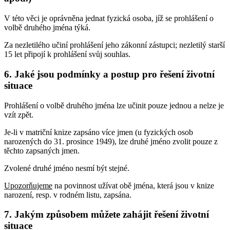
V této věci je oprávněna jednat fyzická osoba, jíž se prohlášení o
volbě druhého jména týká.
Za nezletilého učiní prohlášení jeho zákonní zástupci; nezletilý starší
15 let připojí k prohlášení svůj souhlas.
6. Jaké jsou podmínky a postup pro řešení životní
situace
Prohlášení o volbě druhého jména lze učinit pouze jednou a nelze je
vzít zpět.
Je-li v matriční knize zapsáno více jmen (u fyzických osob
narozených do 31. prosince 1949), lze druhé jméno zvolit pouze z
těchto zapsaných jmen.
Zvolené druhé jméno nesmí být stejné.
Upozorňujeme
na povinnost užívat obě jména, která jsou v knize
narození, resp. v rodném listu, zapsána.
7. Jakým způsobem můžete zahájit řešení životní
situace