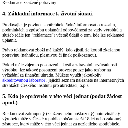
Reklamace zkažené potraviny
4. Základní informace k životní situaci
Prodávající je povinen spotřebitele řádně informovat o rozsahu,
podmínkách a způsobu uplatnění odpovědnosti za vady výrobků a
služeb (dále jen "reklamace") včetně údajů o tom, kde lze reklamaci
uplatnit.
Právo reklamovat zboží má každý, kdo zjistil, že koupil zkaženou
potravinu (nahnilou, plesnivou či jinak poškozenou).
Pokud máte zájem o posouzení jakosti a zdravotní nezávadnosti
výrobku, lze takové posouzení provést pouze jako rozbor na
vyžádání za finanční úhradu. Můžete využít jakoukoliv
akreditovanou laboratoř
, jejichž seznam naleznete na internetových
stránkách Českého institutu pro akreditaci, o.p.s.
5. Kdo je oprávněn v této věci jednat (podat žádost
apod.)
Reklamovat zakoupený (zkažený nebo poškozený) potravinářský
výrobek může v České republice občan starší 18 let nebo zákonný
zástupce, který může v této věci jednat za nezletilého spotřebitele.