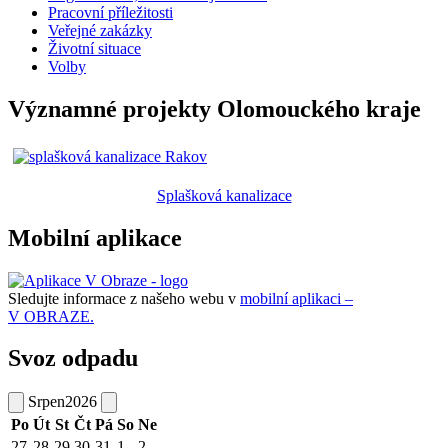
Pracovní příležitosti
Veřejné zakázky
Životní situace
Volby
Významné projekty Olomouckého kraje
Splašková kanalizace
Mobilní aplikace
Sledujte informace z našeho webu v
mobilní aplikaci –
V OBRAZE.
Svoz odpadu
Srpen
2026
Po
Út
St
Čt
Pá
So
Ne
27
28
29
30
31
1
2