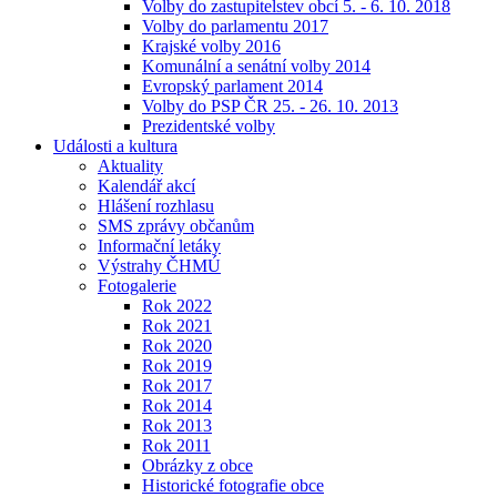
Volby do zastupitelstev obcí 5. - 6. 10. 2018
Volby do parlamentu 2017
Krajské volby 2016
Komunální a senátní volby 2014
Evropský parlament 2014
Volby do PSP ČR 25. - 26. 10. 2013
Prezidentské volby
Události a kultura
Aktuality
Kalendář akcí
Hlášení rozhlasu
SMS zprávy občanům
Informační letáky
Výstrahy ČHMÚ
Fotogalerie
Rok 2022
Rok 2021
Rok 2020
Rok 2019
Rok 2017
Rok 2014
Rok 2013
Rok 2011
Obrázky z obce
Historické fotografie obce