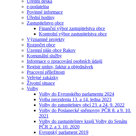
Úřední deska
e-podatelna
Povinné informace
Úřední hodiny
Zastupitelstvo obce
Finanční výbor zastupitelstva obce
Kontrolní výbor zastupitelstva obce
Významné projekty
Rozpočet obce
Územní plán obce Rakov
Komunální služby
Informace o zpracování osobních údajů
Registr smluv, faktur a objednávek
Pracovní příležitosti
Veřejné zakázky
Životní situace
Volby
Volby do Evropského parlamentu 2024
Volba prezidenta 13. a 14. ledna 2023
Volby do zatupitelstev obcí 23. a 24. 9. 2022
Volby do Poslanecké sněmovny PČR 8. a 9. 10.
2021
Volby do zastupitelstev krajů Volby do Senátu
PČR 2. a 3. 10. 2020
Evropský parlament 2019