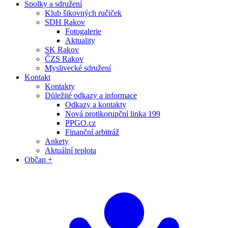
Spolky a sdružení
Klub šikovných ručiček
SDH Rakov
Fotogalerie
Aktuality
SK Rakov
ČZS Rakov
Myslivecké sdružení
Kontakt
Kontakty
Důležité odkazy a informace
Odkazy a kontakty
Nová protikorupční linka 199
PPGO.cz
Finanční arbitráž
Ankety
Aktuální teplota
Občan +