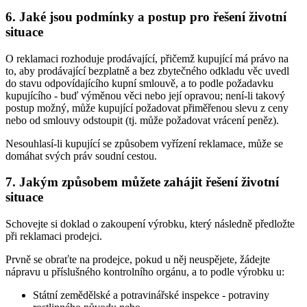
6. Jaké jsou podmínky a postup pro řešení životní
situace
O reklamaci rozhoduje prodávající, přičemž kupující má právo na
to, aby prodávající bezplatně a bez zbytečného odkladu věc uvedl
do stavu odpovídajícího kupní smlouvě, a to podle požadavku
kupujícího - buď výměnou věci nebo její opravou; není-li takový
postup možný, může kupující požadovat přiměřenou slevu z ceny
nebo od smlouvy odstoupit (tj. může požadovat vrácení peněz).
Nesouhlasí-li kupující se způsobem vyřízení reklamace, může se
domáhat svých práv soudní cestou.
7. Jakým způsobem můžete zahájit řešení životní
situace
Schovejte si doklad o zakoupení výrobku, který následně předložte
při reklamaci prodejci.
Prvně se obraťte na prodejce, pokud u něj neuspějete, žádejte
nápravu u příslušného kontrolního orgánu, a to podle výrobku u:
Státní zemědělské a potravinářské inspekce - potraviny