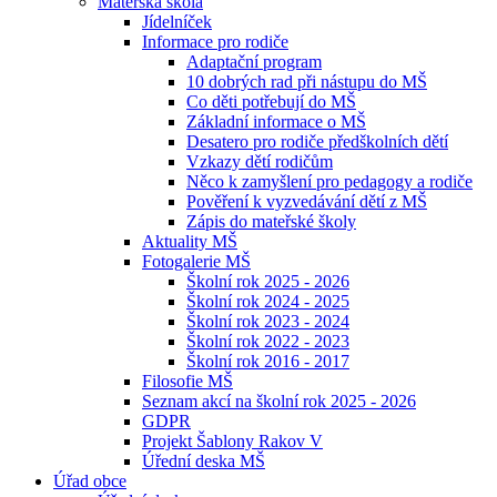
Mateřská škola
Jídelníček
Informace pro rodiče
Adaptační program
10 dobrých rad při nástupu do MŠ
Co děti potřebují do MŠ
Základní informace o MŠ
Desatero pro rodiče předškolních dětí
Vzkazy dětí rodičům
Něco k zamyšlení pro pedagogy a rodiče
Pověření k vyzvedávání dětí z MŠ
Zápis do mateřské školy
Aktuality MŠ
Fotogalerie MŠ
Školní rok 2025 - 2026
Školní rok 2024 - 2025
Školní rok 2023 - 2024
Školní rok 2022 - 2023
Školní rok 2016 - 2017
Filosofie MŠ
Seznam akcí na školní rok 2025 - 2026
GDPR
Projekt Šablony Rakov V
Úřední deska MŠ
Úřad obce