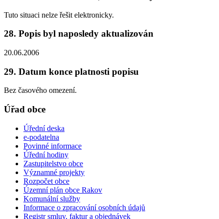
Tuto situaci nelze řešit elektronicky.
28. Popis byl naposledy aktualizován
20.06.2006
29. Datum konce platnosti popisu
Bez časového omezení.
Úřad obce
Úřední deska
e-podatelna
Povinné informace
Úřední hodiny
Zastupitelstvo obce
Významné projekty
Rozpočet obce
Územní plán obce Rakov
Komunální služby
Informace o zpracování osobních údajů
Registr smluv, faktur a objednávek