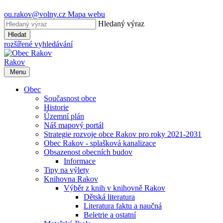
ou.rakov@volny.cz
Mapa webu
Hledaný výraz
Hledat
rozšířené vyhledávání
Rakov
Menu
Obec
Současnost obce
Historie
Územní plán
Náš mapový portál
Strategie rozvoje obce Rakov pro roky 2021-2031
Obec Rakov - splašková kanalizace
Obsazenost obecních budov
Informace
Tipy na výlety
Knihovna Rakov
Výběr z knih v knihovně Rakov
Dětská literatura
Literatura faktu a naučná
Beletrie a ostatní