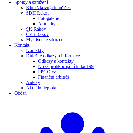
Spolky a sdružení
Klub šikovných ručiček
SDH Rakov
Fotogalerie
Aktuality
SK Rakov
ČZS Rakov
Myslivecké sdružení
Kontakt
Kontakty
Důležité odkazy a informace
Odkazy a kontakty
Nová protikorupční linka 199
PPGO.cz
Finanční arbitráž
Ankety
Aktuální teplota
Občan +