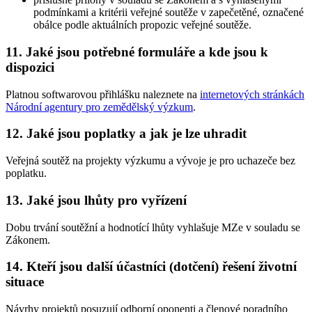
podmínkami a kritérii veřejné soutěže v zapečetěné, označené
obálce podle aktuálních propozic veřejné soutěže.
11. Jaké jsou potřebné formuláře a kde jsou k
dispozici
Platnou softwarovou přihlášku naleznete na
internetových stránkách
Národní agentury pro zemědělský výzkum
.
12. Jaké jsou poplatky a jak je lze uhradit
Veřejná soutěž na projekty výzkumu a vývoje je pro uchazeče bez
poplatku.
13. Jaké jsou lhůty pro vyřízení
Dobu trvání soutěžní a hodnotící lhůty vyhlašuje MZe v souladu se
Zákonem.
14. Kteří jsou další účastníci (dotčení) řešení životní
situace
Návrhy projektů posuzují odborní oponenti a členové poradního