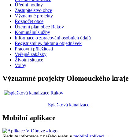
Úřední hodiny
Zastupitelstvo obce
Významné projekty
Rozpočet obce
Územní plán obce Rakov
Komunální služby
Informace o zpracování osobních údajů
Registr smluv, faktur a objednávek
Pracovní příležitosti
Veřejné zakázky
Životní situace
Volby
Významné projekty Olomouckého kraje
Splašková kanalizace
Mobilní aplikace
Sledujte informace z našeho webu v
mobilní aplikaci –