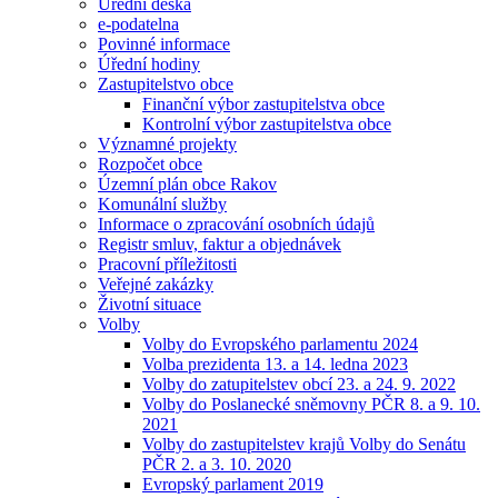
Úřední deska
e-podatelna
Povinné informace
Úřední hodiny
Zastupitelstvo obce
Finanční výbor zastupitelstva obce
Kontrolní výbor zastupitelstva obce
Významné projekty
Rozpočet obce
Územní plán obce Rakov
Komunální služby
Informace o zpracování osobních údajů
Registr smluv, faktur a objednávek
Pracovní příležitosti
Veřejné zakázky
Životní situace
Volby
Volby do Evropského parlamentu 2024
Volba prezidenta 13. a 14. ledna 2023
Volby do zatupitelstev obcí 23. a 24. 9. 2022
Volby do Poslanecké sněmovny PČR 8. a 9. 10.
2021
Volby do zastupitelstev krajů Volby do Senátu
PČR 2. a 3. 10. 2020
Evropský parlament 2019