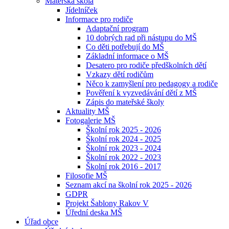
Mateřská škola
Jídelníček
Informace pro rodiče
Adaptační program
10 dobrých rad při nástupu do MŠ
Co děti potřebují do MŠ
Základní informace o MŠ
Desatero pro rodiče předškolních dětí
Vzkazy dětí rodičům
Něco k zamyšlení pro pedagogy a rodiče
Pověření k vyzvedávání dětí z MŠ
Zápis do mateřské školy
Aktuality MŠ
Fotogalerie MŠ
Školní rok 2025 - 2026
Školní rok 2024 - 2025
Školní rok 2023 - 2024
Školní rok 2022 - 2023
Školní rok 2016 - 2017
Filosofie MŠ
Seznam akcí na školní rok 2025 - 2026
GDPR
Projekt Šablony Rakov V
Úřední deska MŠ
Úřad obce