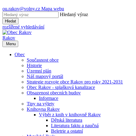
ou.rakov@volny.cz
Mapa webu
Hledaný výraz
Hledat
rozšířené vyhledávání
Rakov
Menu
Obec
Současnost obce
Historie
Územní plán
Náš mapový portál
Strategie rozvoje obce Rakov pro roky 2021-2031
Obec Rakov - splašková kanalizace
Obsazenost obecních budov
Informace
Tipy na výlety
Knihovna Rakov
Výběr z knih v knihovně Rakov
Dětská literatura
Literatura faktu a naučná
Beletrie a ostatní