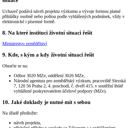
situace
Uchazeč podává návrh projektu výzkumu a vývoje formou platné
přihlášky osobně nebo poštou podle vyhlášených podmínek, vždy v
elektronické i písemné formě.
8. Na které instituci životní situaci řešit
Ministerstvo zemědělství
9. Kde, s kým a kdy životní situaci řešit
Obraťte se na:
Odbor 3020 MZe, oddělení 3026 MZe,
Národní agentura pro zemědělský výzkum, pracoviště Slezská
7, 120 56 Praha 2, 4. poschodí, č. dveří 415, v soutěžní lhůtě
vyhlášené poskytovatelem účelové podpory (MZe).
10. Jaké doklady je nutné mít s sebou
Na úřadě předložte:
návrh projektu,
příslušné přílohy v souladu se Zákonem a s vyhlášenými