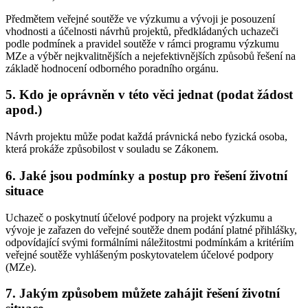
Předmětem veřejné soutěže ve výzkumu a vývoji je posouzení
vhodnosti a účelnosti návrhů projektů, předkládaných uchazeči
podle podmínek a pravidel soutěže v rámci programu výzkumu
MZe a výběr nejkvalitnějších a nejefektivnějších způsobů řešení na
základě hodnocení odborného poradního orgánu.
5. Kdo je oprávněn v této věci jednat (podat žádost
apod.)
Návrh projektu může podat každá právnická nebo fyzická osoba,
která prokáže způsobilost v souladu se Zákonem.
6. Jaké jsou podmínky a postup pro řešení životní
situace
Uchazeč o poskytnutí účelové podpory na projekt výzkumu a
vývoje je zařazen do veřejné soutěže dnem podání platné přihlášky,
odpovídající svými formálními náležitostmi podmínkám a kritériím
veřejné soutěže vyhlášeným poskytovatelem účelové podpory
(MZe).
7. Jakým způsobem můžete zahájit řešení životní