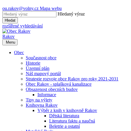
ou.rakov@volny.cz
Mapa webu
Hledaný výraz
Hledat
rozšířené vyhledávání
Rakov
Menu
Obec
Současnost obce
Historie
Územní plán
Náš mapový portál
Strategie rozvoje obce Rakov pro roky 2021-2031
Obec Rakov - splašková kanalizace
Obsazenost obecních budov
Informace
Tipy na výlety
Knihovna Rakov
Výběr z knih v knihovně Rakov
Dětská literatura
Literatura faktu a naučná
Beletrie a ostatní