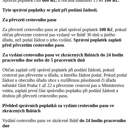
Správní poplatek činí
600 Kč,
u občana mladšího 15 let
100 Kč.
Tyto správní poplatky se platí při podání žádosti.
Za převzetí cestovního pasu
Za převzetí cestovního pasu se platí správní poplatek
100 Kč
, pokud
občan převezme cestovní pas vydaný ve lhůtě 30 dnů u jiného
úřadu, než podal žádost o jeho vydání.
Správní poplatek zaplatí
před převzetím cestovního pasu
.
Za vydání cestovního pasu ve zkrácených lhůtách do 24 hodin
pracovního dne nebo do 5 pracovních dnů
Občan zaplatí celý správní poplatek při podání žádosti, pokud
cestovní pas převezme u úřadu, u kterého žádost podal. Pokud podal
žádost u obecního úřadu obce s rozšířenou působností či úřadu
městské části Praha 1 až 22 a převezme cestovní pas u Ministerstva
vnitra, zaplatí první část správního poplatku při podání žádosti a
druhou při převzetí cestovního pasu.
Přehled správních poplatků za vydání cestovního pasu ve
zkrácených lhůtách
Vydání cestovního pasu ve zkrácené lhůtě
do 24 hodin pracovního
dne