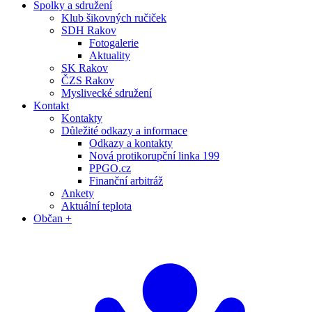
Spolky a sdružení
Klub šikovných ručiček
SDH Rakov
Fotogalerie
Aktuality
SK Rakov
ČZS Rakov
Myslivecké sdružení
Kontakt
Kontakty
Důležité odkazy a informace
Odkazy a kontakty
Nová protikorupční linka 199
PPGO.cz
Finanční arbitráž
Ankety
Aktuální teplota
Občan +