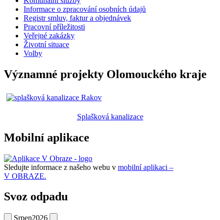
Komunální služby
Informace o zpracování osobních údajů
Registr smluv, faktur a objednávek
Pracovní příležitosti
Veřejné zakázky
Životní situace
Volby
Významné projekty Olomouckého kraje
Splašková kanalizace
Mobilní aplikace
Sledujte informace z našeho webu v
mobilní aplikaci –
V OBRAZE.
Svoz odpadu
Srpen
2026