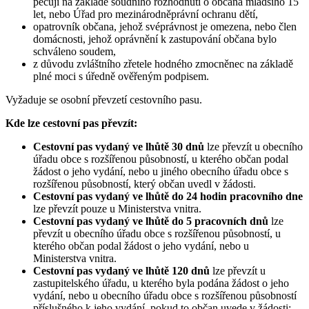
pečují na základě soudního rozhodnutí o občana mladšího 15
let, nebo Úřad pro mezinárodněprávní ochranu dětí,
opatrovník občana, jehož svéprávnost je omezena, nebo člen
domácnosti, jehož oprávnění k zastupování občana bylo
schváleno soudem,
z důvodu zvláštního zřetele hodného zmocněnec na základě
plné moci s úředně ověřeným podpisem.
Vyžaduje se osobní převzetí cestovního pasu.
Kde lze cestovní pas převzít:
Cestovní pas vydaný ve lhůtě 30 dnů
lze převzít u obecního
úřadu obce s rozšířenou působností, u kterého občan podal
žádost o jeho vydání, nebo u jiného obecního úřadu obce s
rozšířenou působností, který občan uvedl v žádosti.
Cestovní pas vydaný ve lhůtě do 24 hodin pracovního dne
lze převzít pouze u Ministerstva vnitra.
Cestovní pas vydaný ve lhůtě do 5 pracovních dnů
lze
převzít u obecního úřadu obce s rozšířenou působností, u
kterého občan podal žádost o jeho vydání, nebo u
Ministerstva vnitra.
Cestovní pas vydaný ve lhůtě 120 dnů
lze převzít u
zastupitelského úřadu, u kterého byla podána žádost o jeho
vydání, nebo u obecního úřadu obce s rozšířenou působností
příslušného k jeho vydání, pokud to občan uvede v žádosti;