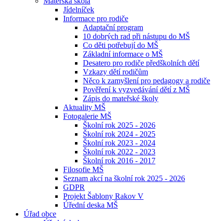
Mateřská škola
Jídelníček
Informace pro rodiče
Adaptační program
10 dobrých rad při nástupu do MŠ
Co děti potřebují do MŠ
Základní informace o MŠ
Desatero pro rodiče předškolních dětí
Vzkazy dětí rodičům
Něco k zamyšlení pro pedagogy a rodiče
Pověření k vyzvedávání dětí z MŠ
Zápis do mateřské školy
Aktuality MŠ
Fotogalerie MŠ
Školní rok 2025 - 2026
Školní rok 2024 - 2025
Školní rok 2023 - 2024
Školní rok 2022 - 2023
Školní rok 2016 - 2017
Filosofie MŠ
Seznam akcí na školní rok 2025 - 2026
GDPR
Projekt Šablony Rakov V
Úřední deska MŠ
Úřad obce