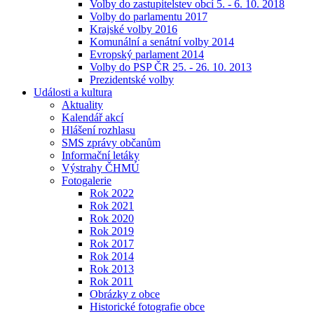
Volby do zastupitelstev obcí 5. - 6. 10. 2018
Volby do parlamentu 2017
Krajské volby 2016
Komunální a senátní volby 2014
Evropský parlament 2014
Volby do PSP ČR 25. - 26. 10. 2013
Prezidentské volby
Události a kultura
Aktuality
Kalendář akcí
Hlášení rozhlasu
SMS zprávy občanům
Informační letáky
Výstrahy ČHMÚ
Fotogalerie
Rok 2022
Rok 2021
Rok 2020
Rok 2019
Rok 2017
Rok 2014
Rok 2013
Rok 2011
Obrázky z obce
Historické fotografie obce