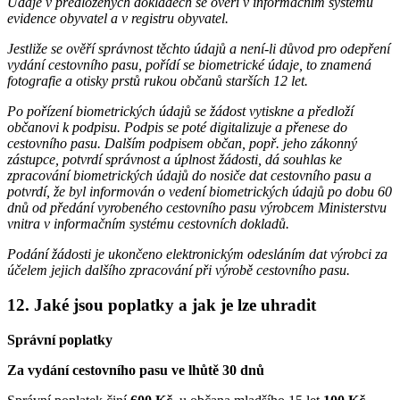
Údaje v předložených dokladech se ověří v informačním systému
evidence obyvatel a v registru obyvatel.
Jestliže se ověří správnost těchto údajů a není-li důvod pro odepření
vydání cestovního pasu, pořídí se biometrické údaje, to znamená
fotografie a otisky prstů rukou občanů starších 12 let.
Po pořízení biometrických údajů se žádost vytiskne a předloží
občanovi k podpisu. Podpis se poté digitalizuje a přenese do
cestovního pasu. Dalším podpisem občan, popř. jeho zákonný
zástupce, potvrdí správnost a úplnost žádosti, dá souhlas ke
zpracování biometrických údajů do nosiče dat cestovního pasu a
potvrdí, že byl informován o vedení biometrických údajů po dobu 60
dnů od předání vyrobeného cestovního pasu výrobcem Ministerstvu
vnitra v informačním systému cestovních dokladů.
Podání žádosti je ukončeno elektronickým odesláním dat výrobci za
účelem jejich dalšího zpracování při výrobě cestovního pasu.
12. Jaké jsou poplatky a jak je lze uhradit
Správní poplatky
Za vydání cestovního pasu ve lhůtě 30 dnů