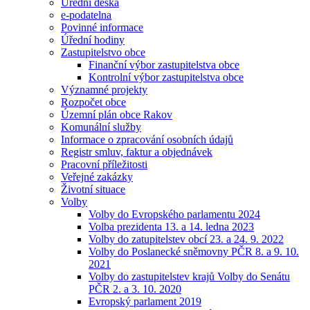
Úřední deska
e-podatelna
Povinné informace
Úřední hodiny
Zastupitelstvo obce
Finanční výbor zastupitelstva obce
Kontrolní výbor zastupitelstva obce
Významné projekty
Rozpočet obce
Územní plán obce Rakov
Komunální služby
Informace o zpracování osobních údajů
Registr smluv, faktur a objednávek
Pracovní příležitosti
Veřejné zakázky
Životní situace
Volby
Volby do Evropského parlamentu 2024
Volba prezidenta 13. a 14. ledna 2023
Volby do zatupitelstev obcí 23. a 24. 9. 2022
Volby do Poslanecké sněmovny PČR 8. a 9. 10.
2021
Volby do zastupitelstev krajů Volby do Senátu
PČR 2. a 3. 10. 2020
Evropský parlament 2019