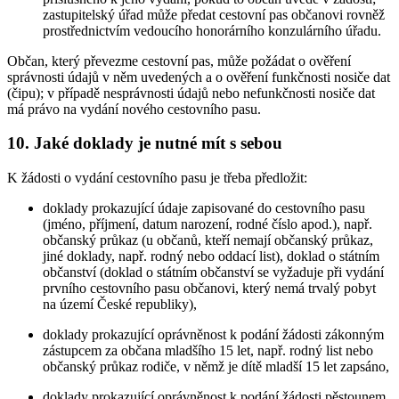
zastupitelský úřad může předat cestovní pas občanovi rovněž
prostřednictvím vedoucího honorárního konzulárního úřadu.
Občan, který převezme cestovní pas, může požádat o ověření
správnosti údajů v něm uvedených a o ověření funkčnosti nosiče dat
(čipu); v případě nesprávnosti údajů nebo nefunkčnosti nosiče dat
má právo na vydání nového cestovního pasu.
10. Jaké doklady je nutné mít s sebou
K žádosti o vydání cestovního pasu je třeba předložit:
doklady prokazující údaje zapisované do cestovního pasu
(jméno, příjmení, datum narození, rodné číslo apod.), např.
občanský průkaz (u občanů, kteří nemají občanský průkaz,
jiné doklady, např. rodný nebo oddací list), doklad o státním
občanství (doklad o státním občanství se vyžaduje při vydání
prvního cestovního pasu občanovi, který nemá trvalý pobyt
na území České republiky),
doklady prokazující oprávněnost k podání žádosti zákonným
zástupcem za občana mladšího 15 let, např. rodný list nebo
občanský průkaz rodiče, v němž je dítě mladší 15 let zapsáno,
doklady prokazující oprávněnost k podání žádosti pěstounem,