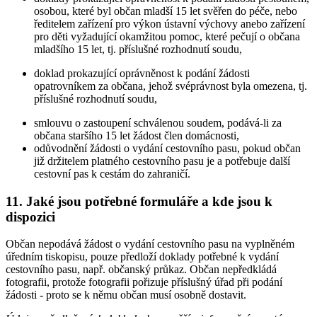
osobou, které byl občan mladší 15 let svěřen do péče, nebo
ředitelem zařízení pro výkon ústavní výchovy anebo zařízení
pro děti vyžadující okamžitou pomoc, které pečují o občana
mladšího 15 let, tj. příslušné rozhodnutí soudu,
doklad prokazující oprávněnost k podání žádosti
opatrovníkem za občana, jehož svéprávnost byla omezena, tj.
příslušné rozhodnutí soudu,
smlouvu o zastoupení schválenou soudem, podává-li za
občana staršího 15 let žádost člen domácnosti,
odůvodnění žádosti o vydání cestovního pasu, pokud občan
již držitelem platného cestovního pasu je a potřebuje další
cestovní pas k cestám do zahraničí.
11. Jaké jsou potřebné formuláře a kde jsou k
dispozici
Občan nepodává žádost o vydání cestovního pasu na vyplněném
úředním tiskopisu, pouze předloží doklady potřebné k vydání
cestovního pasu, např. občanský průkaz. Občan nepředkládá
fotografii, protože fotografii pořizuje příslušný úřad při podání
žádosti - proto se k němu občan musí osobně dostavit.