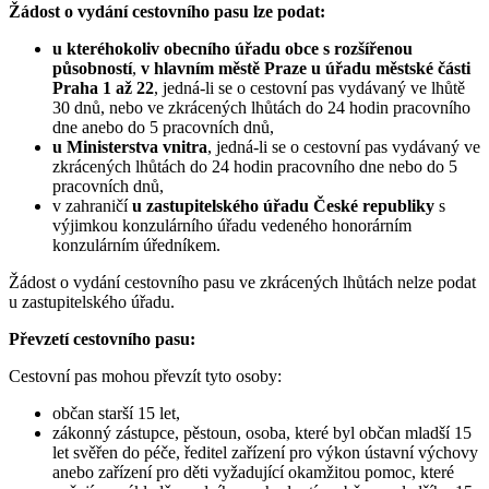
Žádost o vydání cestovního pasu lze podat:
u kteréhokoliv obecního úřadu obce s rozšířenou
působností
,
v hlavním městě Praze u úřadu městské části
Praha 1 až 22
, jedná-li se o cestovní pas vydávaný ve lhůtě
30 dnů, nebo ve zkrácených lhůtách do 24 hodin pracovního
dne anebo do 5 pracovních dnů,
u Ministerstva vnitra
, jedná-li se o cestovní pas vydávaný ve
zkrácených lhůtách do 24 hodin pracovního dne nebo do 5
pracovních dnů,
v zahraničí
u zastupitelského úřadu České republiky
s
výjimkou konzulárního úřadu vedeného honorárním
konzulárním úředníkem.
Žádost o vydání cestovního pasu ve zkrácených lhůtách nelze podat
u zastupitelského úřadu.
Převzetí cestovního pasu:
Cestovní pas mohou převzít tyto osoby:
občan starší 15 let,
zákonný zástupce, pěstoun, osoba, které byl občan mladší 15
let svěřen do péče, ředitel zařízení pro výkon ústavní výchovy
anebo zařízení pro děti vyžadující okamžitou pomoc, které