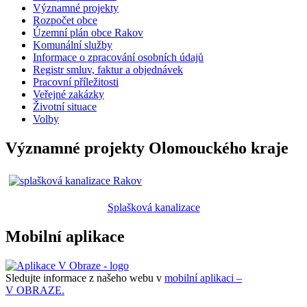
Významné projekty
Rozpočet obce
Územní plán obce Rakov
Komunální služby
Informace o zpracování osobních údajů
Registr smluv, faktur a objednávek
Pracovní příležitosti
Veřejné zakázky
Životní situace
Volby
Významné projekty Olomouckého kraje
Splašková kanalizace
Mobilní aplikace
Sledujte informace z našeho webu v
mobilní aplikaci –
V OBRAZE.