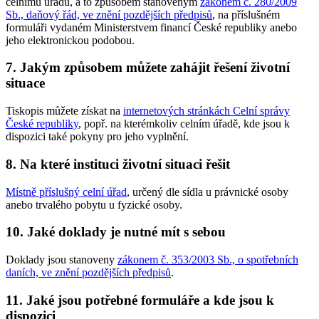
celnímu úřadu, a to způsobem stanoveným
zákonem č. 280/2009
Sb., daňový řád, ve znění pozdějších předpisů
, na příslušném
formuláři vydaném Ministerstvem financí České republiky anebo
jeho elektronickou podobou.
7. Jakým způsobem můžete zahájit řešení životní
situace
Tiskopis můžete získat na
internetových stránkách Celní správy
České republiky
, popř. na kterémkoliv celním úřadě, kde jsou k
dispozici také pokyny pro jeho vyplnění.
8. Na které instituci životní situaci řešit
Místně příslušný celní úřad
, určený dle sídla u právnické osoby
anebo trvalého pobytu u fyzické osoby.
10. Jaké doklady je nutné mít s sebou
Doklady jsou stanoveny
zákonem č. 353/2003 Sb., o spotřebních
daních, ve znění pozdějších předpisů
.
11. Jaké jsou potřebné formuláře a kde jsou k
dispozici