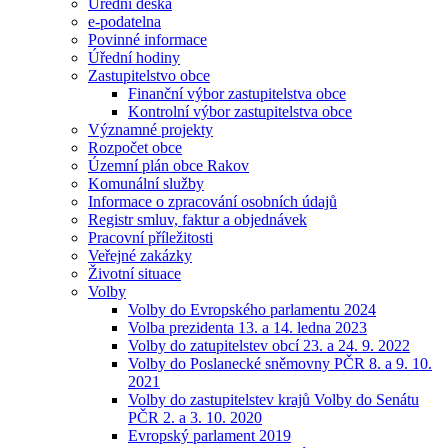
Úřední deska
e-podatelna
Povinné informace
Úřední hodiny
Zastupitelstvo obce
Finanční výbor zastupitelstva obce
Kontrolní výbor zastupitelstva obce
Významné projekty
Rozpočet obce
Územní plán obce Rakov
Komunální služby
Informace o zpracování osobních údajů
Registr smluv, faktur a objednávek
Pracovní příležitosti
Veřejné zakázky
Životní situace
Volby
Volby do Evropského parlamentu 2024
Volba prezidenta 13. a 14. ledna 2023
Volby do zatupitelstev obcí 23. a 24. 9. 2022
Volby do Poslanecké sněmovny PČR 8. a 9. 10.
2021
Volby do zastupitelstev krajů Volby do Senátu
PČR 2. a 3. 10. 2020
Evropský parlament 2019