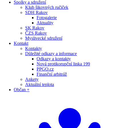
Spolky a sdružení
Klub šikovných ručiček
SDH Rakov
Fotogalerie
Aktuality
SK Rakov
ČZS Rakov
Myslivecké sdružení
Kontakt
Kontakty
Důležité odkazy a informace
Odkazy a kontakty
Nová protikorupční linka 199
PPGO.cz
Finanční arbitráž
Ankety
Aktuální teplota
Občan +