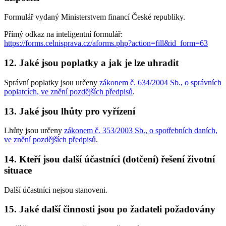
Formulář vydaný Ministerstvem financí České republiky.
Přímý odkaz na inteligentní formulář:
https://forms.celnisprava.cz/aforms.php?action=fill&id_form=63
12. Jaké jsou poplatky a jak je lze uhradit
Správní poplatky jsou určeny
zákonem č. 634/2004 Sb., o správních
poplatcích, ve znění pozdějších předpisů
.
13. Jaké jsou lhůty pro vyřízení
Lhůty jsou určeny
zákonem č. 353/2003 Sb., o spotřebních daních,
ve znění pozdějších předpisů
.
14. Kteří jsou další účastníci (dotčení) řešení životní
situace
Další účastníci nejsou stanoveni.
15. Jaké další činnosti jsou po žadateli požadovány