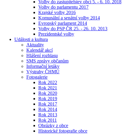
Volby do zastupitelstev obcí 5. - 6. 10. 2018
Volby do parlamentu 2017
Krajské volby 2016
Komunální a senátní volby 2014
Evropský parlament 2014
Volby do PSP ČR 25. - 26. 10. 2013
Prezidentské volby
Události a kultura
Aktuality
Kalendář akcí
Hlášení rozhlasu
SMS zprávy občanům
Informační letáky
Výstrahy ČHMÚ
Fotogalerie
Rok 2022
Rok 2021
Rok 2020
Rok 2019
Rok 2017
Rok 2014
Rok 2013
Rok 2011
Obrázky z obce
Historické fotografie obce