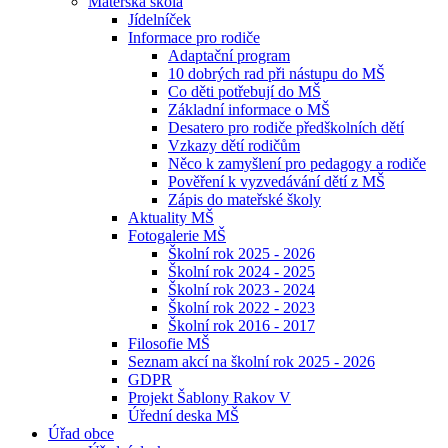
Mateřská škola
Jídelníček
Informace pro rodiče
Adaptační program
10 dobrých rad při nástupu do MŠ
Co děti potřebují do MŠ
Základní informace o MŠ
Desatero pro rodiče předškolních dětí
Vzkazy dětí rodičům
Něco k zamyšlení pro pedagogy a rodiče
Pověření k vyzvedávání dětí z MŠ
Zápis do mateřské školy
Aktuality MŠ
Fotogalerie MŠ
Školní rok 2025 - 2026
Školní rok 2024 - 2025
Školní rok 2023 - 2024
Školní rok 2022 - 2023
Školní rok 2016 - 2017
Filosofie MŠ
Seznam akcí na školní rok 2025 - 2026
GDPR
Projekt Šablony Rakov V
Úřední deska MŠ
Úřad obce