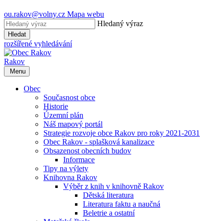
ou.rakov@volny.cz
Mapa webu
Hledaný výraz
Hledat
rozšířené vyhledávání
Rakov
Menu
Obec
Současnost obce
Historie
Územní plán
Náš mapový portál
Strategie rozvoje obce Rakov pro roky 2021-2031
Obec Rakov - splašková kanalizace
Obsazenost obecních budov
Informace
Tipy na výlety
Knihovna Rakov
Výběr z knih v knihovně Rakov
Dětská literatura
Literatura faktu a naučná
Beletrie a ostatní