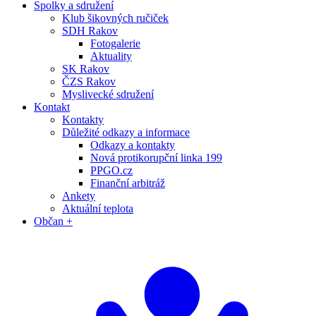
Spolky a sdružení
Klub šikovných ručiček
SDH Rakov
Fotogalerie
Aktuality
SK Rakov
ČZS Rakov
Myslivecké sdružení
Kontakt
Kontakty
Důležité odkazy a informace
Odkazy a kontakty
Nová protikorupční linka 199
PPGO.cz
Finanční arbitráž
Ankety
Aktuální teplota
Občan +