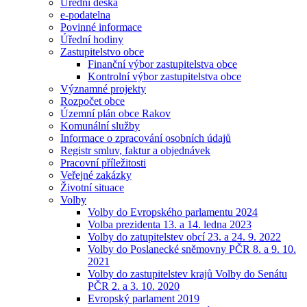
Úřední deska
e-podatelna
Povinné informace
Úřední hodiny
Zastupitelstvo obce
Finanční výbor zastupitelstva obce
Kontrolní výbor zastupitelstva obce
Významné projekty
Rozpočet obce
Územní plán obce Rakov
Komunální služby
Informace o zpracování osobních údajů
Registr smluv, faktur a objednávek
Pracovní příležitosti
Veřejné zakázky
Životní situace
Volby
Volby do Evropského parlamentu 2024
Volba prezidenta 13. a 14. ledna 2023
Volby do zatupitelstev obcí 23. a 24. 9. 2022
Volby do Poslanecké sněmovny PČR 8. a 9. 10.
2021
Volby do zastupitelstev krajů Volby do Senátu
PČR 2. a 3. 10. 2020
Evropský parlament 2019