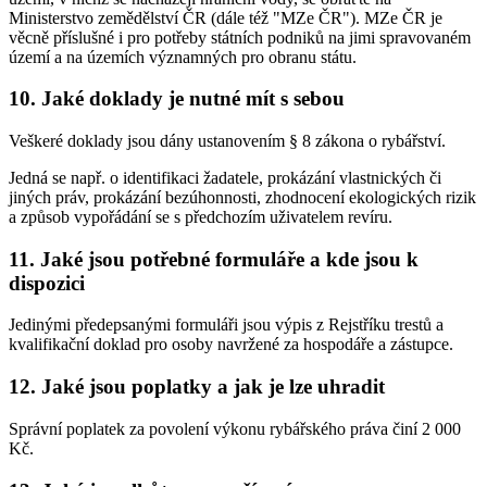
Ministerstvo zemědělství ČR (dále též "MZe ČR"). MZe ČR je
věcně příslušné i pro potřeby státních podniků na jimi spravovaném
území a na územích významných pro obranu státu.
10. Jaké doklady je nutné mít s sebou
Veškeré doklady jsou dány ustanovením § 8 zákona o rybářství.
Jedná se např. o identifikaci žadatele, prokázání vlastnických či
jiných práv, prokázání bezúhonnosti, zhodnocení ekologických rizik
a způsob vypořádání se s předchozím uživatelem revíru.
11. Jaké jsou potřebné formuláře a kde jsou k
dispozici
Jedinými předepsanými formuláři jsou výpis z Rejstříku trestů a
kvalifikační doklad pro osoby navržené za hospodáře a zástupce.
12. Jaké jsou poplatky a jak je lze uhradit
Správní poplatek za povolení výkonu rybářského práva činí 2 000
Kč.