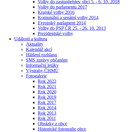
Volby do zastupitelstev obcí 5. - 6. 10. 2018
Volby do parlamentu 2017
Krajské volby 2016
Komunální a senátní volby 2014
Evropský parlament 2014
Volby do PSP ČR 25. - 26. 10. 2013
Prezidentské volby
Události a kultura
Aktuality
Kalendář akcí
Hlášení rozhlasu
SMS zprávy občanům
Informační letáky
Výstrahy ČHMÚ
Fotogalerie
Rok 2022
Rok 2021
Rok 2020
Rok 2019
Rok 2017
Rok 2014
Rok 2013
Rok 2011
Obrázky z obce
Historické fotografie obce