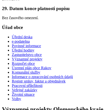
29. Datum konce platnosti popisu
Bez časového omezení.
Úřad obce
Úřední deska
e-podatelna
Povinné informace
Úřední hodiny
Zastupitelstvo obce
Významné projekty
Rozpočet obce
Územní plán obce Rakov
Komunální služby
Informace o zpracování osobních údajů
Registr smluv, faktur a objednávek
Pracovní příležitosti
Veřejné zakázky
Životní situace
Volby
Významné projekty Olomouckého kraje