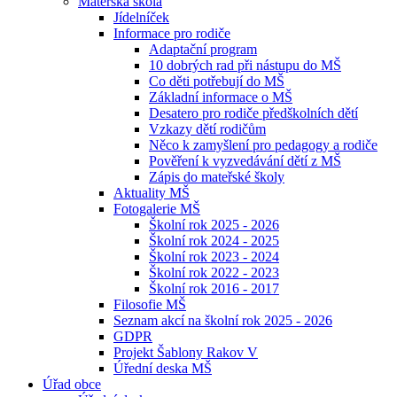
Mateřská škola
Jídelníček
Informace pro rodiče
Adaptační program
10 dobrých rad při nástupu do MŠ
Co děti potřebují do MŠ
Základní informace o MŠ
Desatero pro rodiče předškolních dětí
Vzkazy dětí rodičům
Něco k zamyšlení pro pedagogy a rodiče
Pověření k vyzvedávání dětí z MŠ
Zápis do mateřské školy
Aktuality MŠ
Fotogalerie MŠ
Školní rok 2025 - 2026
Školní rok 2024 - 2025
Školní rok 2023 - 2024
Školní rok 2022 - 2023
Školní rok 2016 - 2017
Filosofie MŠ
Seznam akcí na školní rok 2025 - 2026
GDPR
Projekt Šablony Rakov V
Úřední deska MŠ
Úřad obce