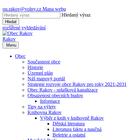
ou.rakov@volny.cz
Mapa webu
Hledaný výraz
Hledat
rozšířené vyhledávání
Rakov
Menu
Obec
Současnost obce
Historie
Územní plán
Náš mapový portál
Strategie rozvoje obce Rakov pro roky 2021-2031
Obec Rakov - splašková kanalizace
Obsazenost obecních budov
Informace
Tipy na výlety
Knihovna Rakov
Výběr z knih v knihovně Rakov
Dětská literatura
Literatura faktu a naučná
Beletrie a ostatní