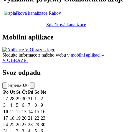
Splašková kanalizace
Mobilní aplikace
Sledujte informace z našeho webu v
mobilní aplikaci –
V OBRAZE.
Svoz odpadu
Srpen
2026
Po
Út
St
Čt
Pá
So
Ne
27
28
29
30
31
1
2
3
4
5
6
7
8
9
10
11
12
13
14
15
16
17
18
19
20
21
22
23
24
25
26
27
28
29
30
31
1
2
3
4
5
6