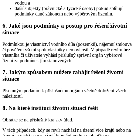
vodou a
další subjekty (právnické a fyzické osoby) pokud splňují
podmínky dané zákonem nebo výběrovým řízením.
6. Jaké jsou podmínky a postup pro řešení životní
situace
Podmínkou je vlastnictví vodního díla (pozemků), nájemní smlouva
či pověření všemi spoluvlastníky nemovitosti. V případě revíru bez
vlastníka či uživatele vyhlásí příslušný správní orgán výběrové
řízení za podmínek jím stanovených.
7. Jakým způsobem můžete zahájit řešení životní
situace
Písemným podáním k příslušnému orgánu včetně doložení všech
náležitostí.
8. Na které instituci životní situaci řešit
Obraťte se na příslušný krajský úřad.
V těch případech, kdy se revír nachází na území více krajů nebo na
území, v nichž se nacházejí hraniční vody, se obraťte na