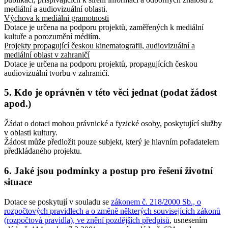
mediální a audiovizuální oblasti.
Výchova k mediální gramotnosti
Dotace je určena na podporu projektů, zaměřených k mediální
kultuře a porozumění médiím.
Projekty propagující českou kinematografii, audiovizuální a
mediální oblast v zahraničí
Dotace je určena na podporu projektů, propagujících českou
audiovizuální tvorbu v zahraničí.
5. Kdo je oprávněn v této věci jednat (podat žádost
apod.)
Žádat o dotaci mohou právnické a fyzické osoby, poskytující služby
v oblasti kultury.
Žádost může předložit pouze subjekt, který je hlavním pořadatelem
předkládaného projektu.
6. Jaké jsou podmínky a postup pro řešení životní
situace
Dotace se poskytují v souladu se
zákonem č. 218/2000 Sb., o
rozpočtových pravidlech a o změně některých souvisejících zákonů
(rozpočtová pravidla), ve znění pozdějších předpisů
, usnesením