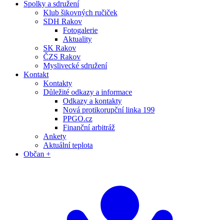
Spolky a sdružení
Klub šikovných ručiček
SDH Rakov
Fotogalerie
Aktuality
SK Rakov
ČZS Rakov
Myslivecké sdružení
Kontakt
Kontakty
Důležité odkazy a informace
Odkazy a kontakty
Nová protikorupční linka 199
PPGO.cz
Finanční arbitráž
Ankety
Aktuální teplota
Občan +