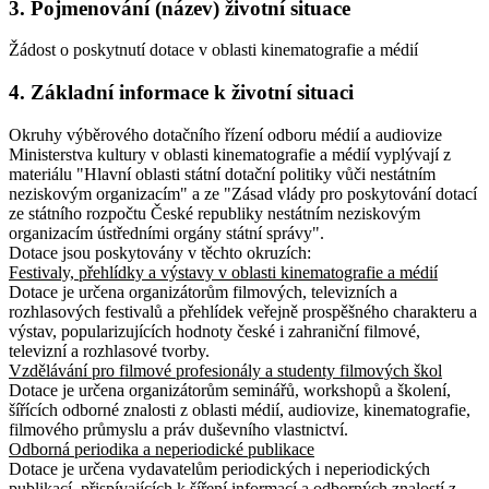
3. Pojmenování (název) životní situace
Žádost o poskytnutí dotace v oblasti kinematografie a médií
4. Základní informace k životní situaci
Okruhy výběrového dotačního řízení odboru médií a audiovize
Ministerstva kultury v oblasti kinematografie a médií vyplývají z
materiálu "Hlavní oblasti státní dotační politiky vůči nestátním
neziskovým organizacím" a ze "Zásad vlády pro poskytování dotací
ze státního rozpočtu České republiky nestátním neziskovým
organizacím ústředními orgány státní správy".
Dotace jsou poskytovány v těchto okruzích:
Festivaly, přehlídky a výstavy v oblasti kinematografie a médií
Dotace je určena organizátorům filmových, televizních a
rozhlasových festivalů a přehlídek veřejně prospěšného charakteru a
výstav, popularizujících hodnoty české i zahraniční filmové,
televizní a rozhlasové tvorby.
Vzdělávání pro filmové profesionály a studenty filmových škol
Dotace je určena organizátorům seminářů, workshopů a školení,
šířících odborné znalosti z oblasti médií, audiovize, kinematografie,
filmového průmyslu a práv duševního vlastnictví.
Odborná periodika a neperiodické publikace
Dotace je určena vydavatelům periodických i neperiodických
publikací, přispívajících k šíření informací a odborných znalostí z