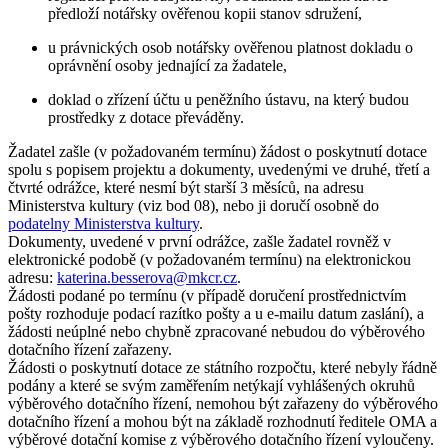
předloží notářsky ověřenou kopii stanov sdružení,
u právnických osob notářsky ověřenou platnost dokladu o
oprávnění osoby jednající za žadatele,
doklad o zřízení účtu u peněžního ústavu, na který budou
prostředky z dotace převáděny.
Žadatel zašle (v požadovaném termínu) žádost o poskytnutí dotace
spolu s popisem projektu a dokumenty, uvedenými ve druhé, třetí a
čtvrté odrážce, které nesmí být starší 3 měsíců, na adresu
Ministerstva kultury (viz bod 08), nebo ji doručí osobně do
podatelny Ministerstva kultury
.
Dokumenty, uvedené v první odrážce, zašle žadatel rovněž v
elektronické podobě (v požadovaném termínu) na elektronickou
adresu:
katerina.besserova@mkcr.cz
.
Žádosti podané po termínu (v případě doručení prostřednictvím
pošty rozhoduje podací razítko pošty a u e-mailu datum zaslání), a
žádosti neúplné nebo chybně zpracované nebudou do výběrového
dotačního řízení zařazeny.
Žádosti o poskytnutí dotace ze státního rozpočtu, které nebyly řádně
podány a které se svým zaměřením netýkají vyhlášených okruhů
výběrového dotačního řízení, nemohou být zařazeny do výběrového
dotačního řízení a mohou být na základě rozhodnutí ředitele OMA a
výběrové dotační komise z výběrového dotačního řízení vyloučeny.