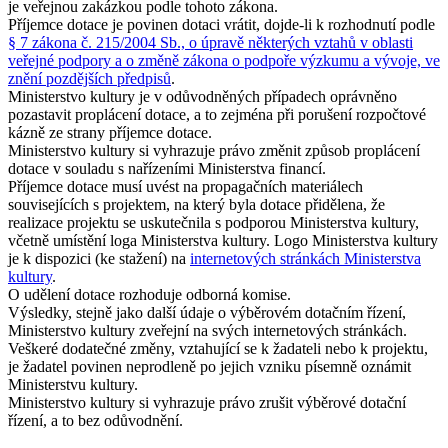
je veřejnou zakázkou podle tohoto zákona.
Příjemce dotace je povinen dotaci vrátit, dojde-li k rozhodnutí podle
§ 7 zákona č. 215/2004 Sb., o úpravě některých vztahů v oblasti
veřejné podpory a o změně zákona o podpoře výzkumu a vývoje, ve
znění pozdějších předpisů
.
Ministerstvo kultury je v odůvodněných případech oprávněno
pozastavit proplácení dotace, a to zejména při porušení rozpočtové
kázně ze strany příjemce dotace.
Ministerstvo kultury si vyhrazuje právo změnit způsob proplácení
dotace v souladu s nařízeními Ministerstva financí.
Příjemce dotace musí uvést na propagačních materiálech
souvisejících s projektem, na který byla dotace přidělena, že
realizace projektu se uskutečnila s podporou Ministerstva kultury,
včetně umístění loga Ministerstva kultury. Logo Ministerstva kultury
je k dispozici (ke stažení) na
internetových stránkách Ministerstva
kultury
.
O udělení dotace rozhoduje odborná komise.
Výsledky, stejně jako další údaje o výběrovém dotačním řízení,
Ministerstvo kultury zveřejní na svých internetových stránkách.
Veškeré dodatečné změny, vztahující se k žadateli nebo k projektu,
je žadatel povinen neprodleně po jejich vzniku písemně oznámit
Ministerstvu kultury.
Ministerstvo kultury si vyhrazuje právo zrušit výběrové dotační
řízení, a to bez odůvodnění.