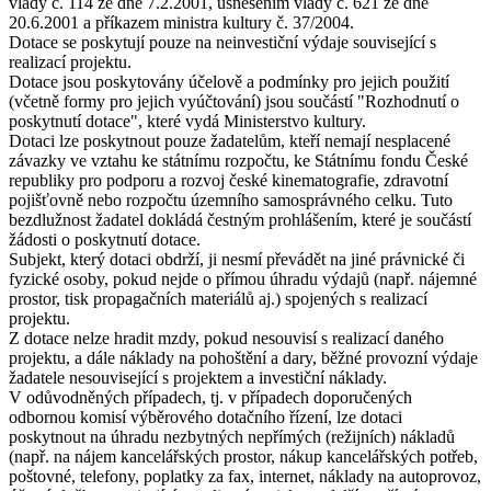
vlády č. 114 ze dne 7.2.2001, usnesením vlády č. 621 ze dne
20.6.2001 a příkazem ministra kultury č. 37/2004.
Dotace se poskytují pouze na neinvestiční výdaje související s
realizací projektu.
Dotace jsou poskytovány účelově a podmínky pro jejich použití
(včetně formy pro jejich vyúčtování) jsou součástí "Rozhodnutí o
poskytnutí dotace", které vydá Ministerstvo kultury.
Dotaci lze poskytnout pouze žadatelům, kteří nemají nesplacené
závazky ve vztahu ke státnímu rozpočtu, ke Státnímu fondu České
republiky pro podporu a rozvoj české kinematografie, zdravotní
pojišťovně nebo rozpočtu územního samosprávného celku. Tuto
bezdlužnost žadatel dokládá čestným prohlášením, které je součástí
žádosti o poskytnutí dotace.
Subjekt, který dotaci obdrží, ji nesmí převádět na jiné právnické či
fyzické osoby, pokud nejde o přímou úhradu výdajů (např. nájemné
prostor, tisk propagačních materiálů aj.) spojených s realizací
projektu.
Z dotace nelze hradit mzdy, pokud nesouvisí s realizací daného
projektu, a dále náklady na pohoštění a dary, běžné provozní výdaje
žadatele nesouvisející s projektem a investiční náklady.
V odůvodněných případech, tj. v případech doporučených
odbornou komisí výběrového dotačního řízení, lze dotaci
poskytnout na úhradu nezbytných nepřímých (režijních) nákladů
(např. na nájem kancelářských prostor, nákup kancelářských potřeb,
poštovné, telefony, poplatky za fax, internet, náklady na autoprovoz,