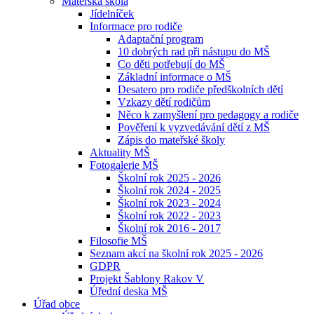
Mateřská škola
Jídelníček
Informace pro rodiče
Adaptační program
10 dobrých rad při nástupu do MŠ
Co děti potřebují do MŠ
Základní informace o MŠ
Desatero pro rodiče předškolních dětí
Vzkazy dětí rodičům
Něco k zamyšlení pro pedagogy a rodiče
Pověření k vyzvedávání dětí z MŠ
Zápis do mateřské školy
Aktuality MŠ
Fotogalerie MŠ
Školní rok 2025 - 2026
Školní rok 2024 - 2025
Školní rok 2023 - 2024
Školní rok 2022 - 2023
Školní rok 2016 - 2017
Filosofie MŠ
Seznam akcí na školní rok 2025 - 2026
GDPR
Projekt Šablony Rakov V
Úřední deska MŠ
Úřad obce