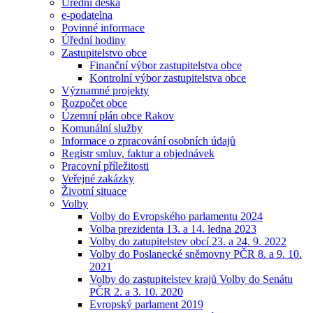
Úřední deska
e-podatelna
Povinné informace
Úřední hodiny
Zastupitelstvo obce
Finanční výbor zastupitelstva obce
Kontrolní výbor zastupitelstva obce
Významné projekty
Rozpočet obce
Územní plán obce Rakov
Komunální služby
Informace o zpracování osobních údajů
Registr smluv, faktur a objednávek
Pracovní příležitosti
Veřejné zakázky
Životní situace
Volby
Volby do Evropského parlamentu 2024
Volba prezidenta 13. a 14. ledna 2023
Volby do zatupitelstev obcí 23. a 24. 9. 2022
Volby do Poslanecké sněmovny PČR 8. a 9. 10.
2021
Volby do zastupitelstev krajů Volby do Senátu
PČR 2. a 3. 10. 2020
Evropský parlament 2019