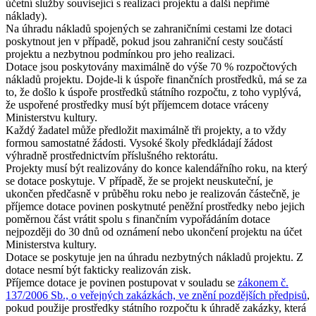
účetní služby související s realizací projektu a další nepřímé
náklady).
Na úhradu nákladů spojených se zahraničními cestami lze dotaci
poskytnout jen v případě, pokud jsou zahraniční cesty součástí
projektu a nezbytnou podmínkou pro jeho realizaci.
Dotace jsou poskytovány maximálně do výše 70 % rozpočtových
nákladů projektu. Dojde-li k úspoře finančních prostředků, má se za
to, že došlo k úspoře prostředků státního rozpočtu, z toho vyplývá,
že uspořené prostředky musí být příjemcem dotace vráceny
Ministerstvu kultury.
Každý žadatel může předložit maximálně tři projekty, a to vždy
formou samostatné žádosti. Vysoké školy předkládají žádost
výhradně prostřednictvím příslušného rektorátu.
Projekty musí být realizovány do konce kalendářního roku, na který
se dotace poskytuje. V případě, že se projekt neuskuteční, je
ukončen předčasně v průběhu roku nebo je realizován částečně, je
příjemce dotace povinen poskytnuté peněžní prostředky nebo jejich
poměrnou část vrátit spolu s finančním vypořádáním dotace
nejpozději do 30 dnů od oznámení nebo ukončení projektu na účet
Ministerstva kultury.
Dotace se poskytuje jen na úhradu nezbytných nákladů projektu. Z
dotace nesmí být fakticky realizován zisk.
Příjemce dotace je povinen postupovat v souladu se
zákonem č.
137/2006 Sb., o veřejných zakázkách, ve znění pozdějších předpisů
,
pokud použije prostředky státního rozpočtu k úhradě zakázky, která