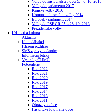
Volby do zastupitelstev obcí 5. - 6. 10. 2018
Volby do parlamentu 2017
Krajské volby 2016
Komunální a senátní volby 2014
Evropský parlament 2014
Volby do PSP ČR 25. - 26. 10. 2013
Prezidentské volby
Události a kultura
Aktuality
Kalendář akcí
Hlášení rozhlasu
SMS zprávy občanům
Informační letáky
Výstrahy ČHMÚ
Fotogalerie
Rok 2022
Rok 2021
Rok 2020
Rok 2019
Rok 2017
Rok 2014
Rok 2013
Rok 2011
Obrázky z obce
Historické fotografie obce