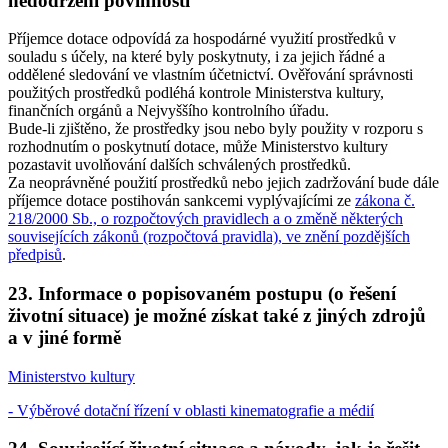
nedodržení povinností
Příjemce dotace odpovídá za hospodárné využití prostředků v
souladu s účely, na které byly poskytnuty, i za jejich řádné a
oddělené sledování ve vlastním účetnictví. Ověřování správnosti
použitých prostředků podléhá kontrole Ministerstva kultury,
finančních orgánů a Nejvyššího kontrolního úřadu.
Bude-li zjištěno, že prostředky jsou nebo byly použity v rozporu s
rozhodnutím o poskytnutí dotace, může Ministerstvo kultury
pozastavit uvolňování dalších schválených prostředků.
Za neoprávněné použití prostředků nebo jejich zadržování bude dále
příjemce dotace postihován sankcemi vyplývajícími ze
zákona č.
218/2000 Sb., o rozpočtových pravidlech a o změně některých
souvisejících zákonů (rozpočtová pravidla), ve znění pozdějších
předpisů
.
23. Informace o popisovaném postupu (o řešení
životní situace) je možné získat také z jiných zdrojů
a v jiné formě
Ministerstvo kultury
- Výběrové dotační řízení v oblasti kinematografie a médií