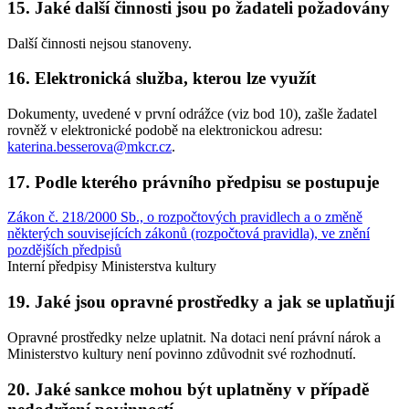
15. Jaké další činnosti jsou po žadateli požadovány
Další činnosti nejsou stanoveny.
16. Elektronická služba, kterou lze využít
Dokumenty, uvedené v první odrážce (viz bod 10), zašle žadatel
rovněž v elektronické podobě na elektronickou adresu:
katerina.besserova@mkcr.cz
.
17. Podle kterého právního předpisu se postupuje
Zákon č. 218/2000 Sb., o rozpočtových pravidlech a o změně
některých souvisejících zákonů (rozpočtová pravidla), ve znění
pozdějších předpisů
Interní předpisy Ministerstva kultury
19. Jaké jsou opravné prostředky a jak se uplatňují
Opravné prostředky nelze uplatnit. Na dotaci není právní nárok a
Ministerstvo kultury není povinno zdůvodnit své rozhodnutí.
20. Jaké sankce mohou být uplatněny v případě