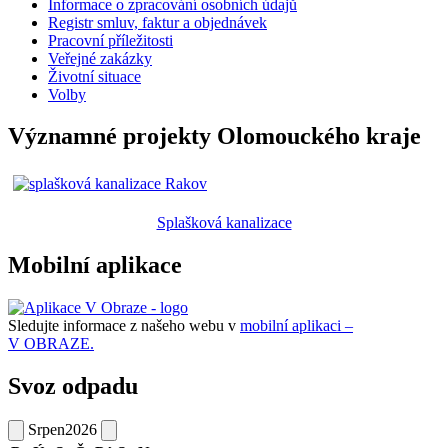
Informace o zpracování osobních údajů
Registr smluv, faktur a objednávek
Pracovní příležitosti
Veřejné zakázky
Životní situace
Volby
Významné projekty Olomouckého kraje
Splašková kanalizace
Mobilní aplikace
Sledujte informace z našeho webu v
mobilní aplikaci –
V OBRAZE.
Svoz odpadu
Srpen
2026