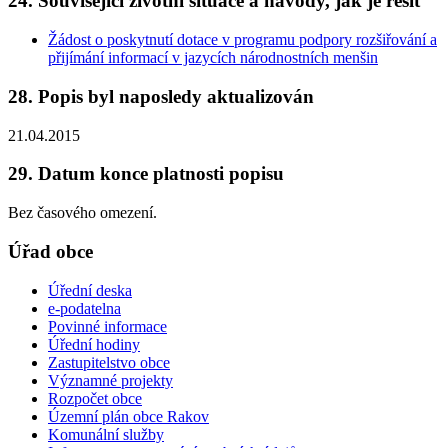
24. Související životní situace a návody, jak je řešit
Žádost o poskytnutí dotace v programu podpory rozšiřování a
přijímání informací v jazycích národnostních menšin
28. Popis byl naposledy aktualizován
21.04.2015
29. Datum konce platnosti popisu
Bez časového omezení.
Úřad obce
Úřední deska
e-podatelna
Povinné informace
Úřední hodiny
Zastupitelstvo obce
Významné projekty
Rozpočet obce
Územní plán obce Rakov
Komunální služby