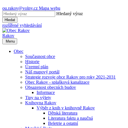
ou.rakov@volny.cz
Mapa webu
Hledaný výraz
Hledat
rozšířené vyhledávání
Rakov
Menu
Obec
Současnost obce
Historie
Územní plán
Náš mapový portál
Strategie rozvoje obce Rakov pro roky 2021-2031
Obec Rakov - splašková kanalizace
Obsazenost obecních budov
Informace
Tipy na výlety
Knihovna Rakov
Výběr z knih v knihovně Rakov
Dětská literatura
Literatura faktu a naučná
Beletrie a ostatní