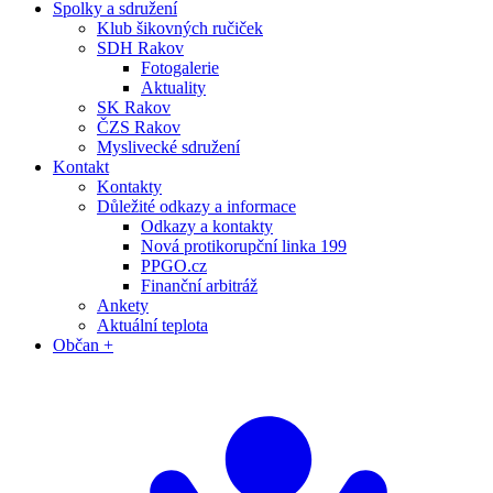
Spolky a sdružení
Klub šikovných ručiček
SDH Rakov
Fotogalerie
Aktuality
SK Rakov
ČZS Rakov
Myslivecké sdružení
Kontakt
Kontakty
Důležité odkazy a informace
Odkazy a kontakty
Nová protikorupční linka 199
PPGO.cz
Finanční arbitráž
Ankety
Aktuální teplota
Občan +