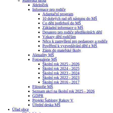
Mateřská škola
Jídelníček
Informace pro rodiče
Adaptační program
10 dobrých rad při nástupu do MŠ
Co děti potřebují do MŠ
Základní informace o MŠ
Desatero pro rodiče předškolních dětí
Vzkazy dětí rodičům
Něco k zamyšlení pro pedagogy a rodiče
Pověření k vyzvedávání dětí z MŠ
Zápis do mateřské školy
Aktuality MŠ
Fotogalerie MŠ
Školní rok 2025 - 2026
Školní rok 2024 - 2025
Školní rok 2023 - 2024
Školní rok 2022 - 2023
Školní rok 2016 - 2017
Filosofie MŠ
Seznam akcí na školní rok 2025 - 2026
GDPR
Projekt Šablony Rakov V
Úřední deska MŠ
Úřad obce