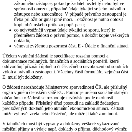
zákonného zástupce, pokud je žadatel nezletilý nebo byl ve
správnosti omezen, případně údaje týkající se jeho právního
zástupce nebo zmocněnce. V případě právního zastoupení je
třeba přiložit originál plné moci. Totožnost je nutno doložit
kopií občanského průkazu popř. pasu;
co nejvýstižněji vypsat údaje týkající se sporu, který je
předmětem žádosti o právní pomoc, a doložit kopie veškerých
dokladů;
věnovat zvýšenou pozornost části E - Údaje o finanční situaci.
Účelem vyplnění žádosti je specifikace rozsahu pomoci a
dokumentace rodinných, finančních a sociálních poměrů, které
odůvodňují přiznání úplného či částečného osvobození od soudních
výloh a právního zastoupení. Všechny části formuláře, zejména část
E, musí být doloženy.
O žádosti nerozhoduje Ministerstvo spravedlnosti ČR, ale příslušný
orgán v jiném členském státě EU. Pomoc je určena sociálně slabým
občanům a o žádosti se rozhoduje nezávisle podle okolností
každého případu. Příslušný úřad posoudí na základě žadatelem
předložených dokladů jeho aktuální ekonomickou situaci. Žádosti
může vyhovět zcela nebo částečně, ale může ji také zamítnout.
V tabulkách musí být vypsány a doloženy veškeré vykazované
měsíční příjmy a výdaje např. doklady o příjmu, důchodový výměr,