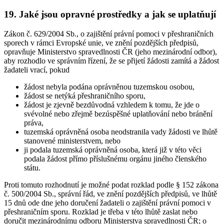
19. Jaké jsou opravné prostředky a jak se uplatňují
Zákon č. 629/2004 Sb., o zajištění právní pomoci v přeshraničních
sporech v rámci Evropské unie, ve znění pozdějších předpisů,
opravňuje Ministerstvo spravedlnosti ČR (jeho mezinárodní odbor),
aby rozhodlo ve správním řízení, že se přijetí žádosti zamítá a žádost
žadateli vrací, pokud
žádost nebyla podána oprávněnou tuzemskou osobou,
žádost se netýká přeshraničního sporu,
žádost je zjevně bezdůvodná vzhledem k tomu, že jde o
svévolné nebo zřejmě bezúspěšné uplatňování nebo bránění
práva,
tuzemská oprávněná osoba neodstranila vady žádosti ve lhůtě
stanovené ministerstvem, nebo
ji podala tuzemská oprávněná osoba, která již v této věci
podala žádost přímo příslušnému orgánu jiného členského
státu.
Proti tomuto rozhodnutí je možné podat rozklad podle § 152 zákona
č. 500/2004 Sb., správní řád, ve znění pozdějších předpisů, ve lhůtě
15 dnů ode dne jeho doručení žadateli o zajištění právní pomoci v
přeshraničním sporu. Rozklad je třeba v této lhůtě zaslat nebo
doručit mezinárodnímu odboru Ministerstva spravedlnosti ČR; o