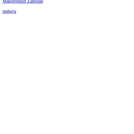
Mikroregion Záhoran
nahoru