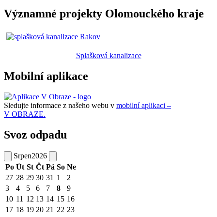
Významné projekty Olomouckého kraje
Splašková kanalizace
Mobilní aplikace
Sledujte informace z našeho webu v
mobilní aplikaci –
V OBRAZE.
Svoz odpadu
Srpen
2026
Po
Út
St
Čt
Pá
So
Ne
27
28
29
30
31
1
2
3
4
5
6
7
8
9
10
11
12
13
14
15
16
17
18
19
20
21
22
23