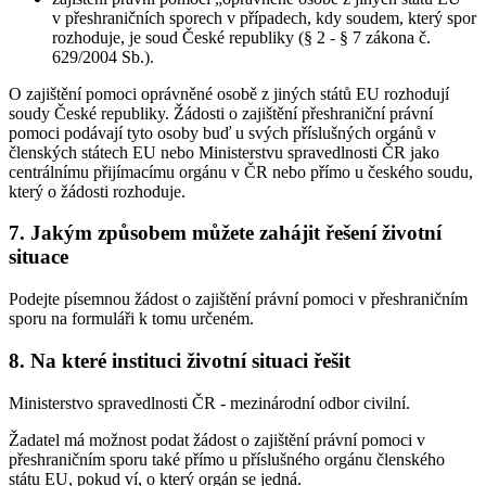
v přeshraničních sporech v případech, kdy soudem, který spor
rozhoduje, je soud České republiky (§ 2 - § 7 zákona č.
629/2004 Sb.).
O zajištění pomoci oprávněné osobě z jiných států EU rozhodují
soudy České republiky. Žádosti o zajištění přeshraniční právní
pomoci podávají tyto osoby buď u svých příslušných orgánů v
členských státech EU nebo Ministerstvu spravedlnosti ČR jako
centrálnímu přijímacímu orgánu v ČR nebo přímo u českého soudu,
který o žádosti rozhoduje.
7. Jakým způsobem můžete zahájit řešení životní
situace
Podejte písemnou žádost o zajištění právní pomoci v přeshraničním
sporu na formuláři k tomu určeném.
8. Na které instituci životní situaci řešit
Ministerstvo spravedlnosti ČR - mezinárodní odbor civilní.
Žadatel má možnost podat žádost o zajištění právní pomoci v
přeshraničním sporu také přímo u příslušného orgánu členského
státu EU, pokud ví, o který orgán se jedná.