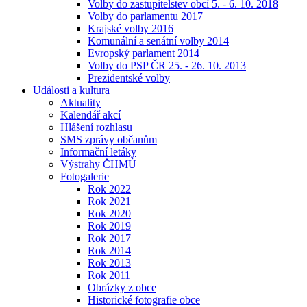
Volby do zastupitelstev obcí 5. - 6. 10. 2018
Volby do parlamentu 2017
Krajské volby 2016
Komunální a senátní volby 2014
Evropský parlament 2014
Volby do PSP ČR 25. - 26. 10. 2013
Prezidentské volby
Události a kultura
Aktuality
Kalendář akcí
Hlášení rozhlasu
SMS zprávy občanům
Informační letáky
Výstrahy ČHMÚ
Fotogalerie
Rok 2022
Rok 2021
Rok 2020
Rok 2019
Rok 2017
Rok 2014
Rok 2013
Rok 2011
Obrázky z obce
Historické fotografie obce