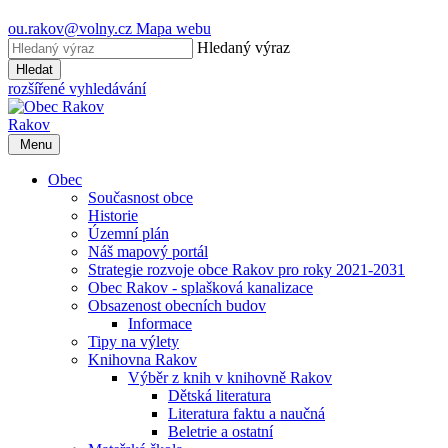
ou.rakov@volny.cz
Mapa webu
Hledaný výraz
Hledat
rozšířené vyhledávání
Rakov
Menu
Obec
Současnost obce
Historie
Územní plán
Náš mapový portál
Strategie rozvoje obce Rakov pro roky 2021-2031
Obec Rakov - splašková kanalizace
Obsazenost obecních budov
Informace
Tipy na výlety
Knihovna Rakov
Výběr z knih v knihovně Rakov
Dětská literatura
Literatura faktu a naučná
Beletrie a ostatní