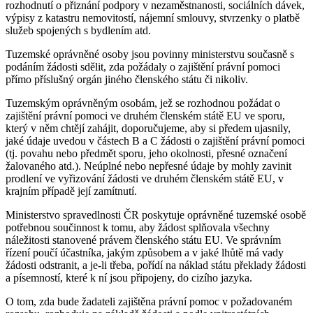
rozhodnutí o přiznání podpory v nezaměstnanosti, sociálních dávek,
výpisy z katastru nemovitostí, nájemní smlouvy, stvrzenky o platbě
služeb spojených s bydlením atd.
Tuzemské oprávněné osoby jsou povinny ministerstvu současně s
podáním žádosti sdělit, zda požádaly o zajištění právní pomoci
přímo příslušný orgán jiného členského státu či nikoliv.
Tuzemským oprávněným osobám, jež se rozhodnou požádat o
zajištění právní pomoci ve druhém členském státě EU ve sporu,
který v něm chtějí zahájit, doporučujeme, aby si předem ujasnily,
jaké údaje uvedou v částech B a C žádosti o zajištění právní pomoci
(tj. povahu nebo předmět sporu, jeho okolnosti, přesné označení
žalovaného atd.). Neúplné nebo nepřesné údaje by mohly zavinit
prodlení ve vyřizování žádosti ve druhém členském státě EU, v
krajním případě její zamítnutí.
Ministerstvo spravedlnosti ČR poskytuje oprávněné tuzemské osobě
potřebnou součinnost k tomu, aby žádost splňovala všechny
náležitosti stanovené právem členského státu EU. Ve správním
řízení poučí účastníka, jakým způsobem a v jaké lhůtě má vady
žádosti odstranit, a je-li třeba, pořídí na náklad státu překlady žádosti
a písemností, které k ní jsou připojeny, do cizího jazyka.
O tom, zda bude žadateli zajištěna právní pomoc v požadovaném