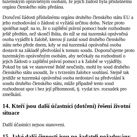
tuzemským oprávněným osobám, že jejich žádost byla příslušnému
orgánu členského státu předána.
Doručení žádosti příslušnému orgánu druhého členského státu EU a
jeho rozhodování o žádosti si vyžádá určitou dobu. Nelze proto
spoléhat např. na to, že o zajištění právní pomoci bude rozhodnuto
ještě předtím, než skončí lhůta, do níž se má tuzemská oprávněná
osoba vyjádřit k žalobě, kterou jí zaslal soud druhého členského
státu nebo přede dnem, kdy se má tuzemská oprávněná osoba
dostavit na základě předvolání k tomuto soudu. Doporučujeme proto
tuzemským oprávněným osobám, aby nečekaly na rozhodnutí o
jejich žádosti o zajištění právní pomoci a k žalobě se vyjádřily.
Pokud by tak ve stanovené lhůtě neučinily, mohl by soud druhého
členského státu usoudit, že s tvrzením žalobce souhlasí. Stejně tak
jestliže se tuzemská oprávněná osoba nedostaví na předvolání k
soudu druhého členského státu, může případně tento soud
rozhodnout spor i bez její přítomnosti, tj. vydat tzv. rozsudek pro
zmeškání.
14. Kteří jsou další účastníci (dotčení) řešení životní
situace
Další účastníci nejsou stanoveni.
15. Jaké další činnosti jsou po žadateli požadovány