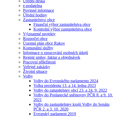
Úřední deska
e-podatelna
Povinné informace
Úřední hodiny
Zastupitelstvo obce
Finanční výbor zastupitelstva obce
Kontrolní výbor zastupitelstva obce
Významné projekty
Rozpočet obce
Územní plán obce Rakov
Komunální služby
Informace o zpracování osobních údajů
Registr smluv, faktur a objednávek
Pracovní příležitosti
Veřejné zakázky
Životní situace
Volby
Volby do Evropského parlamentu 2024
Volba prezidenta 13. a 14. ledna 2023
Volby do zatupitelstev obcí 23. a 24. 9. 2022
Volby do Poslanecké sněmovny PČR 8. a 9. 10.
2021
Volby do zastupitelstev krajů Volby do Senátu
PČR 2. a 3. 10. 2020
Evropský parlament 2019