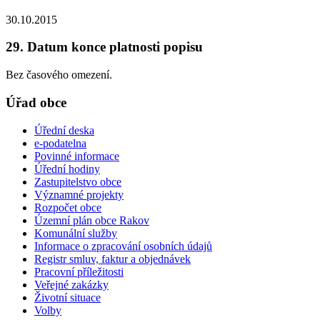
30.10.2015
29. Datum konce platnosti popisu
Bez časového omezení.
Úřad obce
Úřední deska
e-podatelna
Povinné informace
Úřední hodiny
Zastupitelstvo obce
Významné projekty
Rozpočet obce
Územní plán obce Rakov
Komunální služby
Informace o zpracování osobních údajů
Registr smluv, faktur a objednávek
Pracovní příležitosti
Veřejné zakázky
Životní situace
Volby