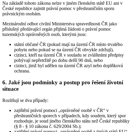
Na základě tohoto zákona nelze v jiném členském státě EU ani v
České republice zajistit právní pomoc v přeshraničním sporu
právnickým osobám.
Mezinárodní odbor civilní Ministerstva spravedlnosti ČR jako
příslušný předávající orgán přijímá žádosti o právní pomoc
tuzemských oprávněných osob, kterými jsou:
státní občané ČR (pokud mají na území ČR místo trvalého
pobytu nebo pokud se na území ČR obvykle zdržují),
cizinci, kteří na území ČR v souladu se zvláštními předpisy
pobývají nepřetržitě po dobu delší 90 dnů, nebo
cizinci, jimž byl udělen na území ČR azyl nebo doplňková
ochrana.
6. Jaké jsou podmínky a postup pro řešení životní
situace
Rozlišují se dva případy:
zajištění právní pomoci „oprávněné osobě v ČR“ v
přeshraničních sporech v případech, kdy soudem, který spor
rozhoduje, je soud jiného členského státu než České republiky
(§ 8 - § 10 zákona č. 629/2004 Sb.);
zajištění právní pomoci „oprávněné osobě z jiných států EU“