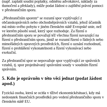
(např. zaplatit soudní poplatky, odměnu advokátovi, náklady za
tlumočení a překlady), může podat žádost o zajištění právní pomoci
v přeshraničním sporu.
„Přeshraničním sporem“ se rozumí spor vyplývající z
občanskoprávních nebo obchodněprávních vztahů, jehož účastník
má místo svého pobytu v jiném členském státě Evropské unie, než
ve kterém působí soud, který spor rozhoduje. Za řízení o
přeshraničním sporu se považují též všechna řízení navazující na
řízení o přeshraničním sporu, jimiž se rozumí řízení o řádných nebo
mimořádných opravných prostředcích, řízení o uznání rozhodnutí,
řízení o prohlášení vykonatelnosti a řízení vykonávací nebo
exekuční.
Za přeshraniční spor se nepovažuje spor vyplývající ze správních
vztahů, tj. spor projednávaný správními soudy v soudním řízení
správním.
5. Kdo je oprávněn v této věci jednat (podat žádost
apod.)
Fyzická osoba, která se ocitla v tíživé ekonomickésituaci, kdy má
nedostatek finančních prostředků pro vedení přeshraničního sporu v
členském státě EU.