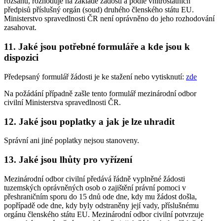
rozsahu, rozhoduje na základě žádosti a podle vnitrostátních
předpisů příslušný orgán (soud) druhého členského státu EU.
Ministerstvo spravedlnosti ČR není oprávněno do jeho rozhodování
zasahovat.
11. Jaké jsou potřebné formuláře a kde jsou k
dispozici
Předepsaný formulář žádosti je ke stažení nebo vytisknutí:
zde
Na požádání případně zašle tento formulář mezinárodní odbor
civilní Ministerstva spravedlnosti ČR.
12. Jaké jsou poplatky a jak je lze uhradit
Správní ani jiné poplatky nejsou stanoveny.
13. Jaké jsou lhůty pro vyřízení
Mezinárodní odbor civilní předává řádně vyplněné žádosti
tuzemských oprávněných osob o zajištění právní pomoci v
přeshraničním sporu do 15 dnů ode dne, kdy mu žádost došla,
popřípadě ode dne, kdy byly odstraněny její vady, příslušnému
orgánu členského státu EU. Mezinárodní odbor civilní potvrzuje