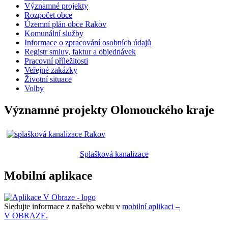
Významné projekty
Rozpočet obce
Územní plán obce Rakov
Komunální služby
Informace o zpracování osobních údajů
Registr smluv, faktur a objednávek
Pracovní příležitosti
Veřejné zakázky
Životní situace
Volby
Významné projekty Olomouckého kraje
Splašková kanalizace
Mobilní aplikace
Sledujte informace z našeho webu v
mobilní aplikaci –
V OBRAZE.