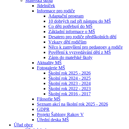
Mateřská škola
Jídelníček
Informace pro rodiče
Adaptační program
10 dobrých rad při nástupu do MŠ
Co děti potřebují do MŠ
Základní informace o MŠ
Desatero pro rodiče předškolních dětí
Vzkazy dětí rodičům
Něco k zamyšlení pro pedagogy a rodiče
Pověření k vyzvedávání dětí z MŠ
Zápis do mateřské školy
Aktuality MŠ
Fotogalerie MŠ
Školní rok 2025 - 2026
Školní rok 2024 - 2025
Školní rok 2023 - 2024
Školní rok 2022 - 2023
Školní rok 2016 - 2017
Filosofie MŠ
Seznam akcí na školní rok 2025 - 2026
GDPR
Projekt Šablony Rakov V
Úřední deska MŠ
Úřad obce