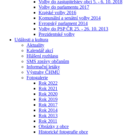
Volby do zastupitelstev obcí 5. - 6. 10. 2018
Volby do parlamentu 2017
Krajské volby 2016
Komunální a senátní volby 2014
Evropský parlament 2014
Volby do PSP ČR 25. - 26. 10. 2013
Prezidentské volby
Události a kultura
Aktuality
Kalendář akcí
Hlášení rozhlasu
SMS zprávy občanům
Informační letáky
Výstrahy ČHMÚ
Fotogalerie
Rok 2022
Rok 2021
Rok 2020
Rok 2019
Rok 2017
Rok 2014
Rok 2013
Rok 2011
Obrázky z obce
Historické fotografie obce