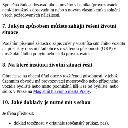
Společná žádost dosavadního a nového vlastníka (provozovatele,
není-li totožný s dosavadním nebo s novým vlastníkem) a splnění
všech požadovaných náležitostí.
7. Jakým způsobem můžete zahájit řešení životní
situace
Podáním písemné žádosti o zápis změny vlastníka silničního vozidla
na příslušný obecní úřad obce s rozšířenou působností (ORP) v
místě aktuálního pobytu nebo sídla provozovatele.
8. Na které instituci životní situaci řešit
Obraťte se na obecní úřad obce s rozšířenou působností, v jehož
územním obvodu má provozovatel motorového nebo přípojného
vozidla bydliště nebo místo podnikání, liší-li se od bydliště, nebo
sídlo; v Praze na
Magistrát hlavního města Prahy
.
10. Jaké doklady je nutné mít s sebou
Je třeba předložit:
doklad totožnosti v originále (občanský průkaz, pas),