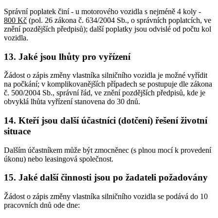
Správní poplatek činí - u motorového vozidla s nejméně 4 koly -
800 Kč
(pol. 26 zákona č. 634/2004 Sb., o správních poplatcích, ve
znění pozdějších předpisů); další poplatky jsou odvislé od počtu kol
vozidla.
13. Jaké jsou lhůty pro vyřízení
Žádost o zápis změny vlastníka silničního vozidla je možné vyřídit
na počkání; v komplikovanějších případech se postupuje dle zákona
č. 500/2004 Sb., správní řád, ve znění pozdějších předpisů, kde je
obvyklá lhůta vyřízení stanovena do 30 dnů.
14. Kteří jsou další účastníci (dotčení) řešení životní
situace
Dalším účastníkem může být zmocněnec (s plnou mocí k provedení
úkonu) nebo leasingová společnost.
15. Jaké další činnosti jsou po žadateli požadovány
Žádost o zápis změny vlastníka silničního vozidla se podává do 10
pracovních dnů ode dne: