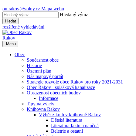
ou.rakov@volny.cz
Mapa webu
Hledaný výraz
Hledat
rozšířené vyhledávání
Rakov
Menu
Obec
Současnost obce
Historie
Územní plán
Náš mapový portál
Strategie rozvoje obce Rakov pro roky 2021-2031
Obec Rakov - splašková kanalizace
Obsazenost obecních budov
Informace
Tipy na výlety
Knihovna Rakov
Výběr z knih v knihovně Rakov
Dětská literatura
Literatura faktu a naučná
Beletrie a ostatní