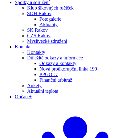
Spolky a sdružení
Klub šikovných ručiček
SDH Rakov
Fotogalerie
Aktuality
SK Rakov
ČZS Rakov
Myslivecké sdružení
Kontakt
Kontakty
Důležité odkazy a informace
Odkazy a kontakty
Nová protikorupční linka 199
PPGO.cz
Finanční arbitráž
Ankety
Aktuální teplota
Občan +