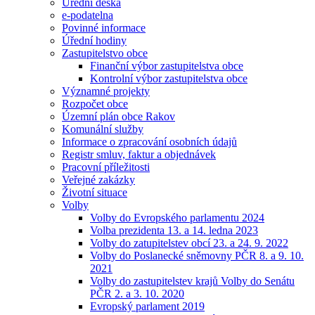
Úřední deska
e-podatelna
Povinné informace
Úřední hodiny
Zastupitelstvo obce
Finanční výbor zastupitelstva obce
Kontrolní výbor zastupitelstva obce
Významné projekty
Rozpočet obce
Územní plán obce Rakov
Komunální služby
Informace o zpracování osobních údajů
Registr smluv, faktur a objednávek
Pracovní příležitosti
Veřejné zakázky
Životní situace
Volby
Volby do Evropského parlamentu 2024
Volba prezidenta 13. a 14. ledna 2023
Volby do zatupitelstev obcí 23. a 24. 9. 2022
Volby do Poslanecké sněmovny PČR 8. a 9. 10.
2021
Volby do zastupitelstev krajů Volby do Senátu
PČR 2. a 3. 10. 2020
Evropský parlament 2019