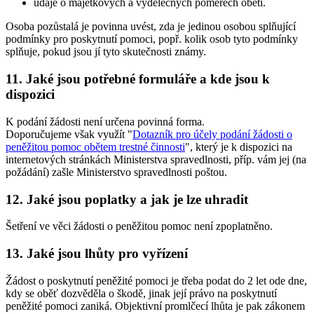
údaje o majetkových a výdělečných poměrech oběti.
Osoba pozůstalá je povinna uvést, zda je jedinou osobou splňující
podmínky pro poskytnutí pomoci, popř. kolik osob tyto podmínky
splňuje, pokud jsou jí tyto skutečnosti známy.
11. Jaké jsou potřebné formuláře a kde jsou k
dispozici
K podání žádosti není určena povinná forma.
Doporučujeme však využít "
Dotazník pro účely podání žádosti o
peněžitou pomoc obětem trestné činnosti
", který je k dispozici na
internetových stránkách Ministerstva spravedlnosti, příp. vám jej (na
požádání) zašle Ministerstvo spravedlnosti poštou.
12. Jaké jsou poplatky a jak je lze uhradit
Šetření ve věci žádosti o peněžitou pomoc není zpoplatněno.
13. Jaké jsou lhůty pro vyřízení
Žádost o poskytnutí peněžité pomoci je třeba podat do 2 let ode dne,
kdy se oběť dozvěděla o škodě, jinak její právo na poskytnutí
peněžité pomoci zaniká. Objektivní promlčecí lhůta je pak zákonem