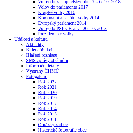
Volby do zastupitelstev obcí 5. - 6. 10. 2018
Volby do parlamentu 2017
Krajské volby 2016
Komunální a senátní volby 2014
Evropský parlament 2014
Volby do PSP ČR 25. - 26. 10. 2013
Prezidentské volby
Události a kultura
Aktuality
Kalendář akcí
Hlášení rozhlasu
SMS zprávy občanům
Informační letáky
Výstrahy ČHMÚ
Fotogalerie
Rok 2022
Rok 2021
Rok 2020
Rok 2019
Rok 2017
Rok 2014
Rok 2013
Rok 2011
Obrázky z obce
Historické fotografie obce