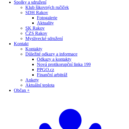
Spolky a sdružení
Klub šikovných ručiček
SDH Rakov
Fotogalerie
Aktuality
SK Rakov
ČZS Rakov
Myslivecké sdružení
Kontakt
Kontakty
Důležité odkazy a informace
Odkazy a kontakty
Nová protikorupční linka 199
PPGO.cz
Finanční arbitráž
Ankety
Aktuální teplota
Občan +