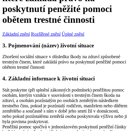
poskytnutí peněžité pomoci
obětem trestné činnosti
Základní znění
Rozšířené znění
Úplné znění
3. Pojmenování (název) životní situace
Zhoršení sociální situace v důsledku škody na zdraví způsobené
trestným činem, které zakládá právo na poskytnutí peněžité pomoci
obětem trestné činnosti
4. Základní informace k životní situaci
Stát poskytne (při splnění zákonných podmínek) peněžitou pomoc
osobám, kterým vznikla v souvislosti s trestným činem škoda na
zdraví, a osobám pozůstalým po osobách zemřelým následkem
trestného činu, pokud je pozůstalý rodičem, manželem nebo dítětem
zemřelého a současně s ním v době jeho smrti žil v domácnosti,
nebo pokud pozůstalému zemřelá osoba poskytovala výživu nebo ji
byla povinna poskytovat.
Peněžitá pomoc spočívá v jednorázovém poskytnutí peněžní částky