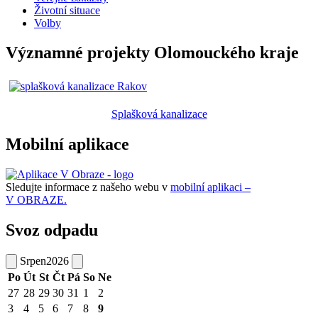
Životní situace
Volby
Významné projekty Olomouckého kraje
Splašková kanalizace
Mobilní aplikace
Sledujte informace z našeho webu v
mobilní aplikaci –
V OBRAZE.
Svoz odpadu
Srpen
2026
Po
Út
St
Čt
Pá
So
Ne
27
28
29
30
31
1
2
3
4
5
6
7
8
9