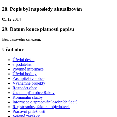
28. Popis byl naposledy aktualizován
05.12.2014
29. Datum konce platnosti popisu
Bez časového omezení.
Úřad obce
Úřední deska
e-podatelna
Povinné informace
Úřední hodiny
Zastupitelstvo obce
Významné projekty
Rozpočet obce
Územní plán obce Rakov
Komunální služby
Informace o zpracování osobních údajů
Registr smluv, faktur a objednávek
Pracovní příležitosti
Veřejné zakázky