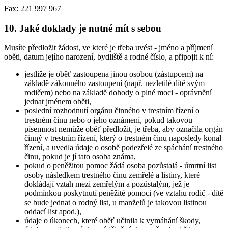
Fax: 221 997 967
10. Jaké doklady je nutné mít s sebou
Musíte předložit žádost, ve které je třeba uvést - jméno a příjmení
oběti, datum jejího narození, bydliště a rodné číslo, a připojit k ní:
jestliže je oběť zastoupena jinou osobou (zástupcem) na
základě zákonného zastoupení (např. nezletilé dítě svým
rodičem) nebo na základě dohody o plné moci - oprávnění
jednat jménem oběti,
poslední rozhodnutí orgánu činného v trestním řízení o
trestném činu nebo o jeho oznámení, pokud takovou
písemnost nemůže oběť předložit, je třeba, aby označila orgán
činný v trestním řízení, který o trestném činu naposledy konal
řízení, a uvedla údaje o osobě podezřelé ze spáchání trestného
činu, pokud je jí tato osoba známa,
pokud o peněžitou pomoc žádá osoba pozůstalá - úmrtní list
osoby následkem trestného činu zemřelé a listiny, které
dokládají vztah mezi zemřelým a pozůstalým, jež je
podmínkou poskytnutí peněžité pomoci (ve vztahu rodič - dítě
se bude jednat o rodný list, u manželů je takovou listinou
oddací list apod.),
údaje o úkonech, které oběť učinila k vymáhání škody,