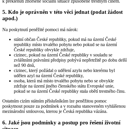
k překlenutí zhoršené sociální situace způsobené trestným činem.
5. Kdo je oprávněn v této věci jednat (podat žádost
apod.)
Na poskytnutí peněžité pomoci má nárok:
státní občan České republiky, pokud má na území České
republiky místo trvalého pobytu nebo pokud se na území
České republiky obvykle zdržuje,
cizinec, pokud na území České republiky v souladu se
zvláštními právními předpisy pobývá nepřetržitě po dobu delší
než 90 dnů,
cizinec, který požádal o udělení azylu nebo kterému byl
udělen azyl na území České republiky,
osoba, která má místo trvalého pobytu nebo se obvykle
zdržuje na území jiného členského státu Evropské unie,
pokud se na území České republiky stala obětí trestného činu.
Ostatním cizím státním příslušníkům lze peněžitou pomoc
poskytnout pouze za podmínek a v rozsahu stanoveném vyhlášenou
mezinárodní smlouvou, kterou je Česká republika vázána.
6. Jaké jsou podmínky a postup pro řešení životní
situace