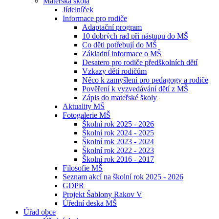
Mateřská škola
Jídelníček
Informace pro rodiče
Adaptační program
10 dobrých rad při nástupu do MŠ
Co děti potřebují do MŠ
Základní informace o MŠ
Desatero pro rodiče předškolních dětí
Vzkazy dětí rodičům
Něco k zamyšlení pro pedagogy a rodiče
Pověření k vyzvedávání dětí z MŠ
Zápis do mateřské školy
Aktuality MŠ
Fotogalerie MŠ
Školní rok 2025 - 2026
Školní rok 2024 - 2025
Školní rok 2023 - 2024
Školní rok 2022 - 2023
Školní rok 2016 - 2017
Filosofie MŠ
Seznam akcí na školní rok 2025 - 2026
GDPR
Projekt Šablony Rakov V
Úřední deska MŠ
Úřad obce