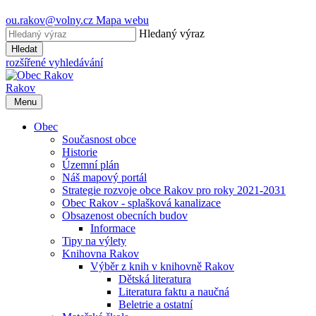
ou.rakov@volny.cz
Mapa webu
Hledaný výraz
Hledat
rozšířené vyhledávání
Rakov
Menu
Obec
Současnost obce
Historie
Územní plán
Náš mapový portál
Strategie rozvoje obce Rakov pro roky 2021-2031
Obec Rakov - splašková kanalizace
Obsazenost obecních budov
Informace
Tipy na výlety
Knihovna Rakov
Výběr z knih v knihovně Rakov
Dětská literatura
Literatura faktu a naučná
Beletrie a ostatní