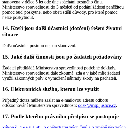
stanovena v délce 5 let ode dne spáchání trestného činu.
Ministerstvo spravedlnosti do 3 měsíců od podání žádosti peněžitou
pomoc buď poskytne, nebo oběti sdělí důvody, pro které pomoc
nelze poskytnout.
14. Kteří jsou další účastníci (dotčení) řešení životní
situace
Další účastníci postupu nejsou stanoveni.
15. Jaké další činnosti jsou po žadateli požadovány
Žadatel předkládá Ministerstvu spravedlnosti potřebné doklady.
Ministerstvo spravedlnosti dále zkoumá, zda a v jaké míře žadatel
využil zákonných práv k vymožení náhrady škody na pachateli.
16. Elektronická služba, kterou lze využít
Případný dotaz můžete zaslat na e-mailovou adresu odboru
odškodňování Ministerstva spravedlnosti:
odsk@msp.justice.cz
.
17. Podle kterého právního předpisu se postupuje
Zákon č. 45/2013 Sb., o obětech trestných činů a o změně některých