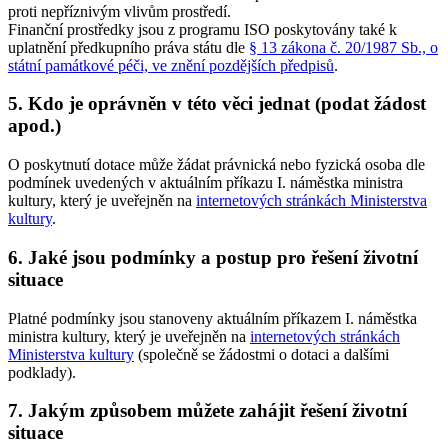
proti nepříznivým vlivům prostředí.
Finanční prostředky jsou z programu ISO poskytovány také k
uplatnění předkupního práva státu dle
§ 13 zákona č. 20/1987 Sb., o
státní památkové péči, ve znění pozdějších předpisů
.
5. Kdo je oprávněn v této věci jednat (podat žádost
apod.)
O poskytnutí dotace může žádat právnická nebo fyzická osoba dle
podmínek uvedených v aktuálním příkazu I. náměstka ministra
kultury, který je uveřejněn na
internetových stránkách Ministerstva
kultury
.
6. Jaké jsou podmínky a postup pro řešení životní
situace
Platné podmínky jsou stanoveny aktuálním příkazem I. náměstka
ministra kultury, který je uveřejněn na
internetových stránkách
Ministerstva kultury
(společně se žádostmi o dotaci a dalšími
podklady).
7. Jakým způsobem můžete zahájit řešení životní
situace