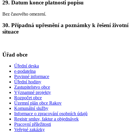
29. Datum konce platnosti popisu
Bez časového omezení.
30. Případná upřesnění a poznámky k řešení životní
situace
Úřad obce
Úřední deska
e-podatelna
Povinné informace
Úřední hodiny
Zastupitelstvo obce
Významné projekty
Rozpočet obce
Územní plán obce Rakov
Komunální služby
Informace o zpracování osobních údajů
Registr smluv, faktur a objednávek
Pracovní příležitosti
Veřejné zakázky