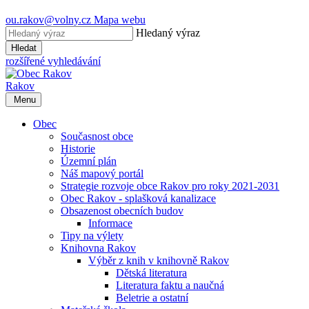
ou.rakov@volny.cz
Mapa webu
Hledaný výraz
Hledat
rozšířené vyhledávání
Rakov
Menu
Obec
Současnost obce
Historie
Územní plán
Náš mapový portál
Strategie rozvoje obce Rakov pro roky 2021-2031
Obec Rakov - splašková kanalizace
Obsazenost obecních budov
Informace
Tipy na výlety
Knihovna Rakov
Výběr z knih v knihovně Rakov
Dětská literatura
Literatura faktu a naučná
Beletrie a ostatní