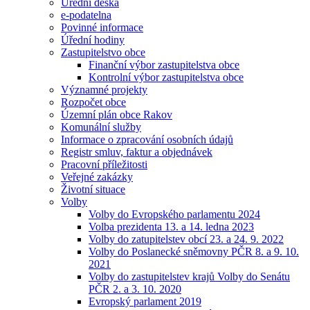
Úřední deska
e-podatelna
Povinné informace
Úřední hodiny
Zastupitelstvo obce
Finanční výbor zastupitelstva obce
Kontrolní výbor zastupitelstva obce
Významné projekty
Rozpočet obce
Územní plán obce Rakov
Komunální služby
Informace o zpracování osobních údajů
Registr smluv, faktur a objednávek
Pracovní příležitosti
Veřejné zakázky
Životní situace
Volby
Volby do Evropského parlamentu 2024
Volba prezidenta 13. a 14. ledna 2023
Volby do zatupitelstev obcí 23. a 24. 9. 2022
Volby do Poslanecké sněmovny PČR 8. a 9. 10.
2021
Volby do zastupitelstev krajů Volby do Senátu
PČR 2. a 3. 10. 2020
Evropský parlament 2019