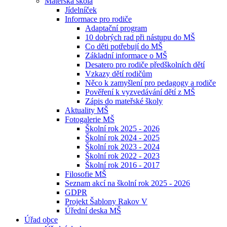
Mateřská škola
Jídelníček
Informace pro rodiče
Adaptační program
10 dobrých rad při nástupu do MŠ
Co děti potřebují do MŠ
Základní informace o MŠ
Desatero pro rodiče předškolních dětí
Vzkazy dětí rodičům
Něco k zamyšlení pro pedagogy a rodiče
Pověření k vyzvedávání dětí z MŠ
Zápis do mateřské školy
Aktuality MŠ
Fotogalerie MŠ
Školní rok 2025 - 2026
Školní rok 2024 - 2025
Školní rok 2023 - 2024
Školní rok 2022 - 2023
Školní rok 2016 - 2017
Filosofie MŠ
Seznam akcí na školní rok 2025 - 2026
GDPR
Projekt Šablony Rakov V
Úřední deska MŠ
Úřad obce