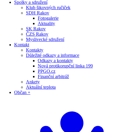
Spolky a sdružení
Klub šikovných ručiček
SDH Rakov
Fotogalerie
Aktuality
SK Rakov
ČZS Rakov
Myslivecké sdružení
Kontakt
Kontakty
Důležité odkazy a informace
Odkazy a kontakty
Nová protikorupční linka 199
PPGO.cz
Finanční arbitráž
Ankety
Aktuální teplota
Občan +