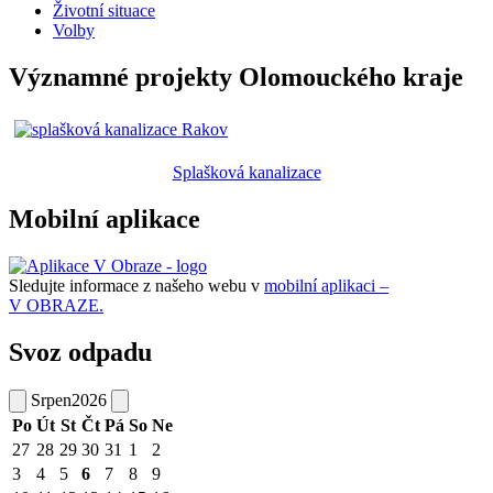
Životní situace
Volby
Významné projekty Olomouckého kraje
Splašková kanalizace
Mobilní aplikace
Sledujte informace z našeho webu v
mobilní aplikaci –
V OBRAZE.
Svoz odpadu
Srpen
2026
Po
Út
St
Čt
Pá
So
Ne
27
28
29
30
31
1
2
3
4
5
6
7
8
9