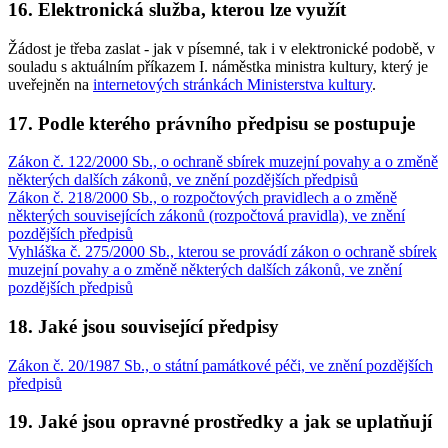
16. Elektronická služba, kterou lze využít
Žádost je třeba zaslat - jak v písemné, tak i v elektronické podobě, v
souladu s aktuálním příkazem I. náměstka ministra kultury, který je
uveřejněn na
internetových stránkách Ministerstva kultury
.
17. Podle kterého právního předpisu se postupuje
Zákon č. 122/2000 Sb., o ochraně sbírek muzejní povahy a o změně
některých dalších zákonů, ve znění pozdějších předpisů
Zákon č. 218/2000 Sb., o rozpočtových pravidlech a o změně
některých souvisejících zákonů (rozpočtová pravidla), ve znění
pozdějších předpisů
Vyhláška č. 275/2000 Sb., kterou se provádí zákon o ochraně sbírek
muzejní povahy a o změně některých dalších zákonů, ve znění
pozdějších předpisů
18. Jaké jsou související předpisy
Zákon č. 20/1987 Sb., o státní památkové péči, ve znění pozdějších
předpisů
19. Jaké jsou opravné prostředky a jak se uplatňují