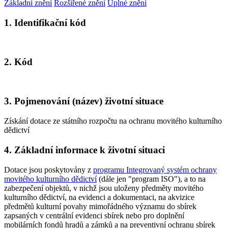
Základní znění
Rozšířené znění
Úplné znění
1. Identifikační kód
2. Kód
3. Pojmenování (název) životní situace
Získání dotace ze státního rozpočtu na ochranu movitého kulturního
dědictví
4. Základní informace k životní situaci
Dotace jsou poskytovány z
programu Integrovaný systém ochrany
movitého kulturního dědictví
(dále jen "program ISO"), a to na
zabezpečení objektů, v nichž jsou uloženy předměty movitého
kulturního dědictví, na evidenci a dokumentaci, na akvizice
předmětů kulturní povahy mimořádného významu do sbírek
zapsaných v centrální evidenci sbírek nebo pro doplnění
mobilárních fondů hradů a zámků a na preventivní ochranu sbírek