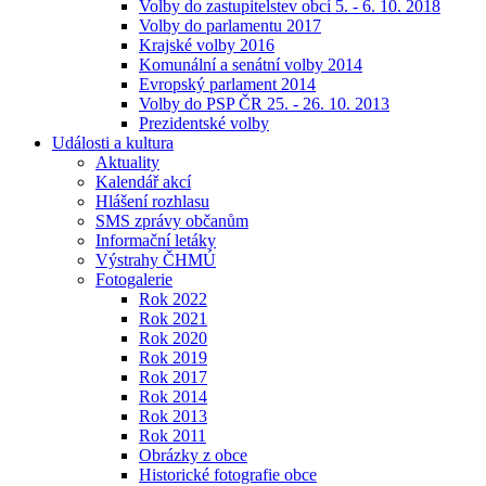
Volby do zastupitelstev obcí 5. - 6. 10. 2018
Volby do parlamentu 2017
Krajské volby 2016
Komunální a senátní volby 2014
Evropský parlament 2014
Volby do PSP ČR 25. - 26. 10. 2013
Prezidentské volby
Události a kultura
Aktuality
Kalendář akcí
Hlášení rozhlasu
SMS zprávy občanům
Informační letáky
Výstrahy ČHMÚ
Fotogalerie
Rok 2022
Rok 2021
Rok 2020
Rok 2019
Rok 2017
Rok 2014
Rok 2013
Rok 2011
Obrázky z obce
Historické fotografie obce