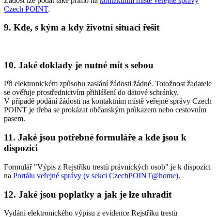
Žádost lze podat také přímo na
kontaktním místě veřejné správy
Czech POINT
.
9. Kde, s kým a kdy životní situaci řešit
10. Jaké doklady je nutné mít s sebou
Při elektronickém způsobu zaslání žádosti žádné. Totožnost žadatele
se ověřuje prostřednictvím přihlášení do datové schránky.
V případě podání žádosti na kontaktním místě veřejné správy Czech
POINT je třeba se prokázat občanským průkazem nebo cestovním
pasem.
11. Jaké jsou potřebné formuláře a kde jsou k
dispozici
Formulář "Výpis z Rejstříku trestů právnických osob" je k dispozici
na
Portálu veřejné správy (v sekci CzechPOINT@home)
.
12. Jaké jsou poplatky a jak je lze uhradit
Vydání elektronického výpisu z evidence Rejstříku trestů