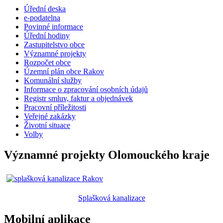
Úřední deska
e-podatelna
Povinné informace
Úřední hodiny
Zastupitelstvo obce
Významné projekty
Rozpočet obce
Územní plán obce Rakov
Komunální služby
Informace o zpracování osobních údajů
Registr smluv, faktur a objednávek
Pracovní příležitosti
Veřejné zakázky
Životní situace
Volby
Významné projekty Olomouckého kraje
Splašková kanalizace
Mobilní aplikace