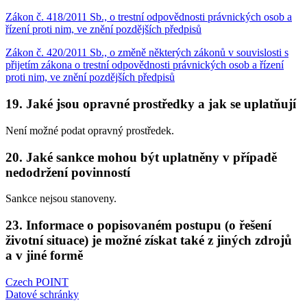
Zákon č. 418/2011 Sb., o trestní odpovědnosti právnických osob a
řízení proti nim, ve znění pozdějších předpisů
Zákon č. 420/2011 Sb., o změně některých zákonů v souvislosti s
přijetím zákona o trestní odpovědnosti právnických osob a řízení
proti nim, ve znění pozdějších předpisů
19. Jaké jsou opravné prostředky a jak se uplatňují
Není možné podat opravný prostředek.
20. Jaké sankce mohou být uplatněny v případě
nedodržení povinností
Sankce nejsou stanoveny.
23. Informace o popisovaném postupu (o řešení
životní situace) je možné získat také z jiných zdrojů
a v jiné formě
Czech POINT
Datové schránky