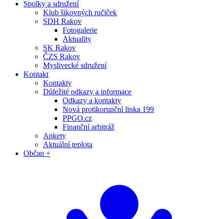
Spolky a sdružení
Klub šikovných ručiček
SDH Rakov
Fotogalerie
Aktuality
SK Rakov
ČZS Rakov
Myslivecké sdružení
Kontakt
Kontakty
Důležité odkazy a informace
Odkazy a kontakty
Nová protikorupční linka 199
PPGO.cz
Finanční arbitráž
Ankety
Aktuální teplota
Občan +