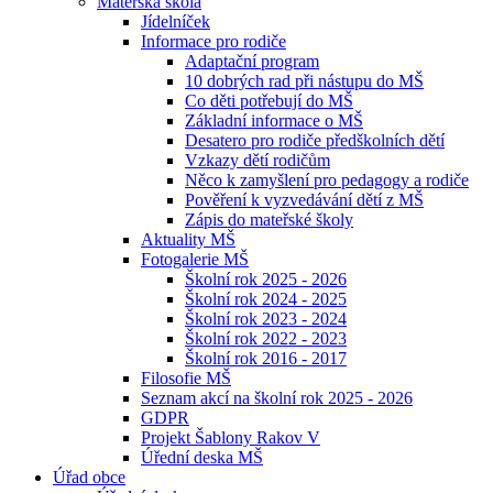
Mateřská škola
Jídelníček
Informace pro rodiče
Adaptační program
10 dobrých rad při nástupu do MŠ
Co děti potřebují do MŠ
Základní informace o MŠ
Desatero pro rodiče předškolních dětí
Vzkazy dětí rodičům
Něco k zamyšlení pro pedagogy a rodiče
Pověření k vyzvedávání dětí z MŠ
Zápis do mateřské školy
Aktuality MŠ
Fotogalerie MŠ
Školní rok 2025 - 2026
Školní rok 2024 - 2025
Školní rok 2023 - 2024
Školní rok 2022 - 2023
Školní rok 2016 - 2017
Filosofie MŠ
Seznam akcí na školní rok 2025 - 2026
GDPR
Projekt Šablony Rakov V
Úřední deska MŠ
Úřad obce