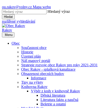
ou.rakov@volny.cz
Mapa webu
Hledaný výraz
Hledat
rozšířené vyhledávání
Rakov
Menu
Obec
Současnost obce
Historie
Územní plán
Náš mapový portál
Strategie rozvoje obce Rakov pro roky 2021-2031
Obec Rakov - splašková kanalizace
Obsazenost obecních budov
Informace
Tipy na výlety
Knihovna Rakov
Výběr z knih v knihovně Rakov
Dětská literatura
Literatura faktu a naučná
Beletrie a ostatní