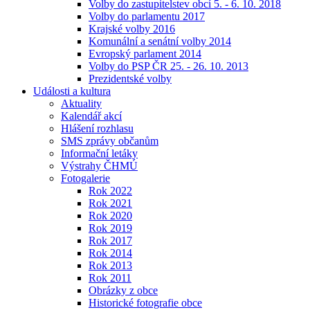
Volby do zastupitelstev obcí 5. - 6. 10. 2018
Volby do parlamentu 2017
Krajské volby 2016
Komunální a senátní volby 2014
Evropský parlament 2014
Volby do PSP ČR 25. - 26. 10. 2013
Prezidentské volby
Události a kultura
Aktuality
Kalendář akcí
Hlášení rozhlasu
SMS zprávy občanům
Informační letáky
Výstrahy ČHMÚ
Fotogalerie
Rok 2022
Rok 2021
Rok 2020
Rok 2019
Rok 2017
Rok 2014
Rok 2013
Rok 2011
Obrázky z obce
Historické fotografie obce