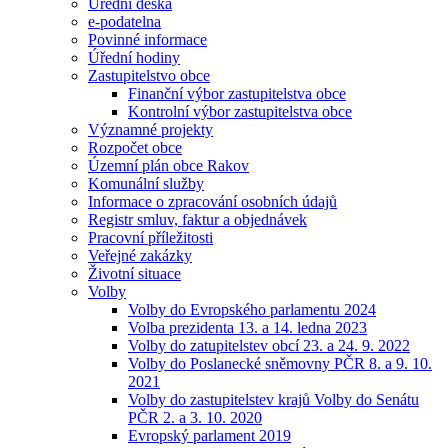
Úřední deska
e-podatelna
Povinné informace
Úřední hodiny
Zastupitelstvo obce
Finanční výbor zastupitelstva obce
Kontrolní výbor zastupitelstva obce
Významné projekty
Rozpočet obce
Územní plán obce Rakov
Komunální služby
Informace o zpracování osobních údajů
Registr smluv, faktur a objednávek
Pracovní příležitosti
Veřejné zakázky
Životní situace
Volby
Volby do Evropského parlamentu 2024
Volba prezidenta 13. a 14. ledna 2023
Volby do zatupitelstev obcí 23. a 24. 9. 2022
Volby do Poslanecké sněmovny PČR 8. a 9. 10.
2021
Volby do zastupitelstev krajů Volby do Senátu
PČR 2. a 3. 10. 2020
Evropský parlament 2019