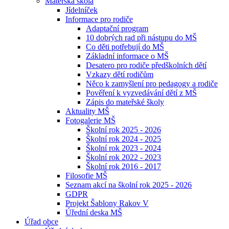
Mateřská škola
Jídelníček
Informace pro rodiče
Adaptační program
10 dobrých rad při nástupu do MŠ
Co děti potřebují do MŠ
Základní informace o MŠ
Desatero pro rodiče předškolních dětí
Vzkazy dětí rodičům
Něco k zamyšlení pro pedagogy a rodiče
Pověření k vyzvedávání dětí z MŠ
Zápis do mateřské školy
Aktuality MŠ
Fotogalerie MŠ
Školní rok 2025 - 2026
Školní rok 2024 - 2025
Školní rok 2023 - 2024
Školní rok 2022 - 2023
Školní rok 2016 - 2017
Filosofie MŠ
Seznam akcí na školní rok 2025 - 2026
GDPR
Projekt Šablony Rakov V
Úřední deska MŠ
Úřad obce