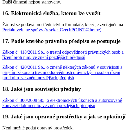
Další činnosti nejsou stanoveny.
16. Elektronická služba, kterou lze využít
Žádost se podává prostřednictvím formuláře, který je zveřejněn na
Portálu veřejné správy (v sekci CzechPOINT@home)
.
17. Podle kterého právního předpisu se postupuje
Zákon č. 418/2011 Sb., o trestní odpovědnosti právnických osob a
řízení proti nim, ve znění pozdějších předpisů
Zákon č. 420/2011 Sb., o změně některých zákonů v souvislosti s
přijetím zákona o trestní odpovědnosti právnických osob a řízení
proti nim, ve znění pozdějších předpisů
18. Jaké jsou související předpisy
Zákon č. 300/2008 Sb., o elektronických úkonech a autorizované
konverzi dokumentů, ve znění pozdějších předpisů
19. Jaké jsou opravné prostředky a jak se uplatňují
Není možné podat opravný prostředek.