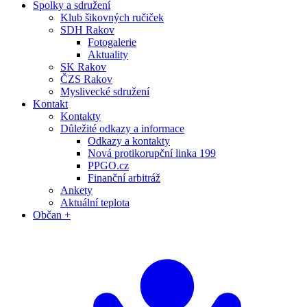
Spolky a sdružení
Klub šikovných ručiček
SDH Rakov
Fotogalerie
Aktuality
SK Rakov
ČZS Rakov
Myslivecké sdružení
Kontakt
Kontakty
Důležité odkazy a informace
Odkazy a kontakty
Nová protikorupční linka 199
PPGO.cz
Finanční arbitráž
Ankety
Aktuální teplota
Občan +