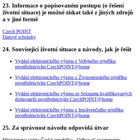
23. Informace o popisovaném postupu (o řešení
životní situace) je možné získat také z jiných zdrojů
a v jiné formě
Czech POINT
Datové schránky
24. Související životní situace a návody, jak je řešit
Vydání elektronického výpisu z Veřejného rejstříku
prostřednictvím CzechPOINT@home
Vydání elektronického výpisu z Živnostenského rejstříku
prostřednictvím CzechPOINT@home
Vydání elektronického výpisu ze Seznamu kvalifikovaných
dodavatelů prostřednictvím CzechPOINT@home
Vydání elektronického výpisu z Insolvenčního rejstříku
prostřednictvím CzechPOINT@home
25. Za správnost návodu odpovídá útvar
Ministerstvo vnitra České republiky - Odbor eGovernmentu