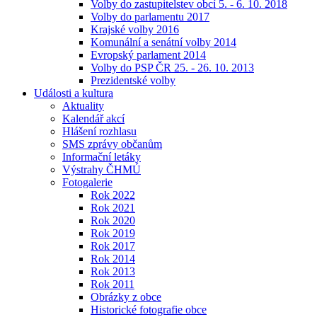
Volby do zastupitelstev obcí 5. - 6. 10. 2018
Volby do parlamentu 2017
Krajské volby 2016
Komunální a senátní volby 2014
Evropský parlament 2014
Volby do PSP ČR 25. - 26. 10. 2013
Prezidentské volby
Události a kultura
Aktuality
Kalendář akcí
Hlášení rozhlasu
SMS zprávy občanům
Informační letáky
Výstrahy ČHMÚ
Fotogalerie
Rok 2022
Rok 2021
Rok 2020
Rok 2019
Rok 2017
Rok 2014
Rok 2013
Rok 2011
Obrázky z obce
Historické fotografie obce