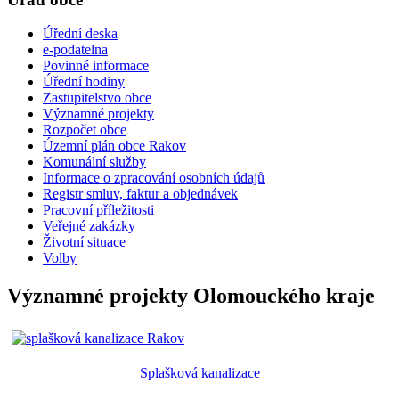
Úřední deska
e-podatelna
Povinné informace
Úřední hodiny
Zastupitelstvo obce
Významné projekty
Rozpočet obce
Územní plán obce Rakov
Komunální služby
Informace o zpracování osobních údajů
Registr smluv, faktur a objednávek
Pracovní příležitosti
Veřejné zakázky
Životní situace
Volby
Významné projekty Olomouckého kraje
Splašková kanalizace