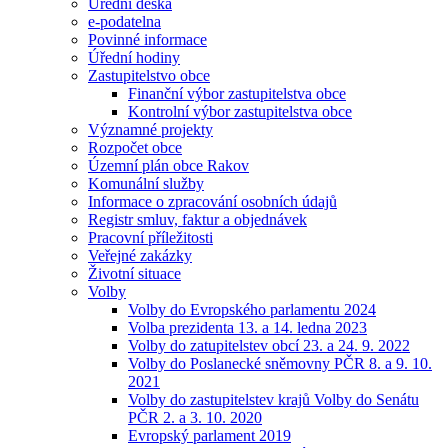
Úřední deska
e-podatelna
Povinné informace
Úřední hodiny
Zastupitelstvo obce
Finanční výbor zastupitelstva obce
Kontrolní výbor zastupitelstva obce
Významné projekty
Rozpočet obce
Územní plán obce Rakov
Komunální služby
Informace o zpracování osobních údajů
Registr smluv, faktur a objednávek
Pracovní příležitosti
Veřejné zakázky
Životní situace
Volby
Volby do Evropského parlamentu 2024
Volba prezidenta 13. a 14. ledna 2023
Volby do zatupitelstev obcí 23. a 24. 9. 2022
Volby do Poslanecké sněmovny PČR 8. a 9. 10.
2021
Volby do zastupitelstev krajů Volby do Senátu
PČR 2. a 3. 10. 2020
Evropský parlament 2019