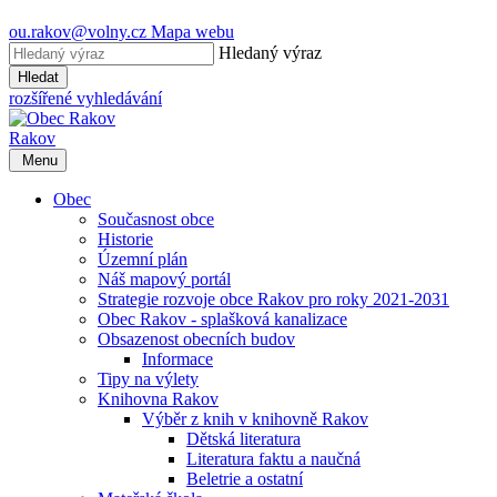
ou.rakov@volny.cz
Mapa webu
Hledaný výraz
Hledat
rozšířené vyhledávání
Rakov
Menu
Obec
Současnost obce
Historie
Územní plán
Náš mapový portál
Strategie rozvoje obce Rakov pro roky 2021-2031
Obec Rakov - splašková kanalizace
Obsazenost obecních budov
Informace
Tipy na výlety
Knihovna Rakov
Výběr z knih v knihovně Rakov
Dětská literatura
Literatura faktu a naučná
Beletrie a ostatní