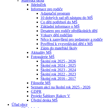
Mateřská škola
Jídelníček
Informace pro rodiče
Adaptační program
10 dobrých rad při nástupu do MŠ
Co děti potřebují do MŠ
Základní informace o MŠ
Desatero pro rodiče předškolních dětí
Vzkazy dětí rodičům
Něco k zamyšlení pro pedagogy a rodiče
Pověření k vyzvedávání dětí z MŠ
Zápis do mateřské školy
Aktuality MŠ
Fotogalerie MŠ
Školní rok 2025 - 2026
Školní rok 2024 - 2025
Školní rok 2023 - 2024
Školní rok 2022 - 2023
Školní rok 2016 - 2017
Filosofie MŠ
Seznam akcí na školní rok 2025 - 2026
GDPR
Projekt Šablony Rakov V
Úřední deska MŠ
Úřad obce