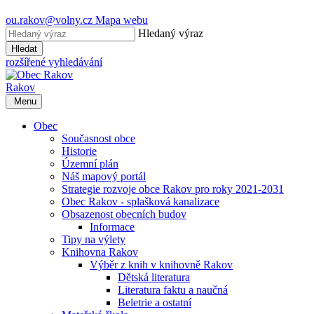
ou.rakov@volny.cz
Mapa webu
Hledaný výraz
Hledat
rozšířené vyhledávání
Rakov
Menu
Obec
Současnost obce
Historie
Územní plán
Náš mapový portál
Strategie rozvoje obce Rakov pro roky 2021-2031
Obec Rakov - splašková kanalizace
Obsazenost obecních budov
Informace
Tipy na výlety
Knihovna Rakov
Výběr z knih v knihovně Rakov
Dětská literatura
Literatura faktu a naučná
Beletrie a ostatní