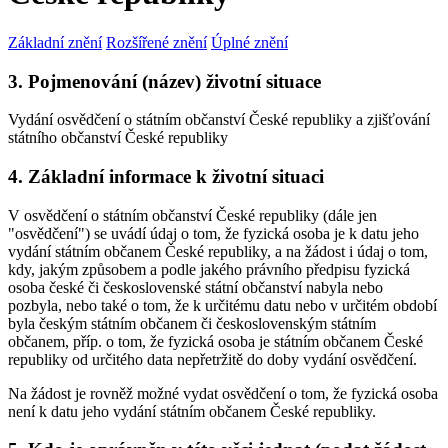
Základní znění
Rozšířené znění
Úplné znění
3. Pojmenování (název) životní situace
Vydání osvědčení o státním občanství České republiky a zjišťování
státního občanství České republiky
4. Základní informace k životní situaci
V osvědčení o státním občanství České republiky (dále jen
"osvědčení") se uvádí údaj o tom, že fyzická osoba je k datu jeho
vydání státním občanem České republiky, a na žádost i údaj o tom,
kdy, jakým způsobem a podle jakého právního předpisu fyzická
osoba české či československé státní občanství nabyla nebo
pozbyla, nebo také o tom, že k určitému datu nebo v určitém období
byla českým státním občanem či československým státním
občanem, příp. o tom, že fyzická osoba je státním občanem České
republiky od určitého data nepřetržitě do doby vydání osvědčení.
Na žádost je rovněž možné vydat osvědčení o tom, že fyzická osoba
není k datu jeho vydání státním občanem České republiky.