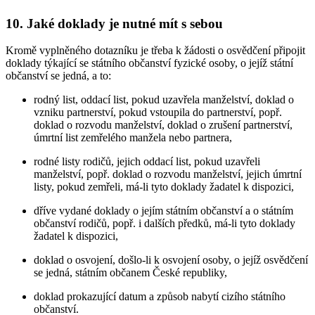
10. Jaké doklady je nutné mít s sebou
Kromě vyplněného dotazníku je třeba k žádosti o osvědčení připojit
doklady týkající se státního občanství fyzické osoby, o jejíž státní
občanství se jedná, a to:
rodný list, oddací list, pokud uzavřela manželství, doklad o
vzniku partnerství, pokud vstoupila do partnerství, popř.
doklad o rozvodu manželství, doklad o zrušení partnerství,
úmrtní list zemřelého manžela nebo partnera,
rodné listy rodičů, jejich oddací list, pokud uzavřeli
manželství, popř. doklad o rozvodu manželství, jejich úmrtní
listy, pokud zemřeli, má-li tyto doklady žadatel k dispozici,
dříve vydané doklady o jejím státním občanství a o státním
občanství rodičů, popř. i dalších předků, má-li tyto doklady
žadatel k dispozici,
doklad o osvojení, došlo-li k osvojení osoby, o jejíž osvědčení
se jedná, státním občanem České republiky,
doklad prokazující datum a způsob nabytí cizího státního
občanství.