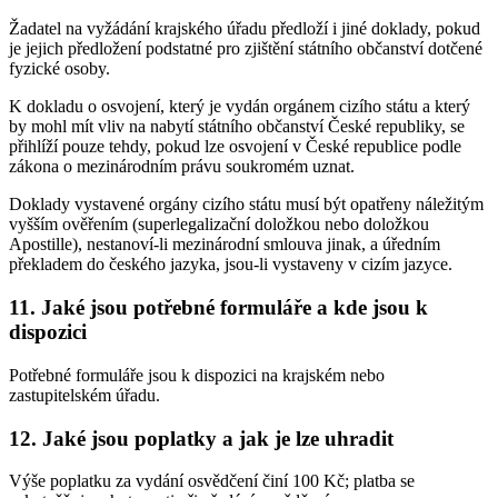
Žadatel na vyžádání krajského úřadu předloží i jiné doklady, pokud
je jejich předložení podstatné pro zjištění státního občanství dotčené
fyzické osoby.
K dokladu o osvojení, který je vydán orgánem cizího státu a který
by mohl mít vliv na nabytí státního občanství České republiky, se
přihlíží pouze tehdy, pokud lze osvojení v České republice podle
zákona o mezinárodním právu soukromém uznat.
Doklady vystavené orgány cizího státu musí být opatřeny náležitým
vyšším ověřením (superlegalizační doložkou nebo doložkou
Apostille), nestanoví-li mezinárodní smlouva jinak, a úředním
překladem do českého jazyka, jsou-li vystaveny v cizím jazyce.
11. Jaké jsou potřebné formuláře a kde jsou k
dispozici
Potřebné formuláře jsou k dispozici na krajském nebo
zastupitelském úřadu.
12. Jaké jsou poplatky a jak je lze uhradit
Výše poplatku za vydání osvědčení činí 100 Kč; platba se