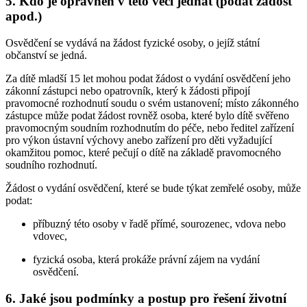
5. Kdo je oprávněn v této věci jednat (podat žádost
apod.)
Osvědčení se vydává na žádost fyzické osoby, o jejíž státní
občanství se jedná.
Za dítě mladší 15 let mohou podat žádost o vydání osvědčení jeho
zákonní zástupci nebo opatrovník, který k žádosti připojí
pravomocné rozhodnutí soudu o svém ustanovení; místo zákonného
zástupce může podat žádost rovněž osoba, které bylo dítě svěřeno
pravomocným soudním rozhodnutím do péče, nebo ředitel zařízení
pro výkon ústavní výchovy anebo zařízení pro děti vyžadující
okamžitou pomoc, které pečují o dítě na základě pravomocného
soudního rozhodnutí.
Žádost o vydání osvědčení, které se bude týkat zemřelé osoby, může
podat:
příbuzný této osoby v řadě přímé, sourozenec, vdova nebo
vdovec,
fyzická osoba, která prokáže právní zájem na vydání
osvědčení.
6. Jaké jsou podmínky a postup pro řešení životní