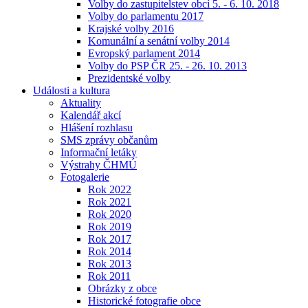
Volby do zastupitelstev obcí 5. - 6. 10. 2018
Volby do parlamentu 2017
Krajské volby 2016
Komunální a senátní volby 2014
Evropský parlament 2014
Volby do PSP ČR 25. - 26. 10. 2013
Prezidentské volby
Události a kultura
Aktuality
Kalendář akcí
Hlášení rozhlasu
SMS zprávy občanům
Informační letáky
Výstrahy ČHMÚ
Fotogalerie
Rok 2022
Rok 2021
Rok 2020
Rok 2019
Rok 2017
Rok 2014
Rok 2013
Rok 2011
Obrázky z obce
Historické fotografie obce