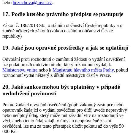
nebo
bezuchova@mvcr.cz
.
17. Podle kterého právního předpisu se postupuje
Zákon č. 186/2013 Sb., o státním občanství České republiky a o
změně některých zákonů (zákon o státním občanství České
republiky)
19. Jaké jsou opravné prostředky a jak se uplatňují
Odvolání proti rozhodnutí o zamítnutí žádosti o vydání osvědčení
lze podat prostřednictvím úřadu, který rozhodnutí vydal, k
Ministerstvu vnitra
nebo k
Magistrátu hlavního města Prahy
, pokud
rozhodnutí vydal některý z úřadů městských částí v Praze.
20. Jaké sankce mohou být uplatněny v případě
nedodržení povinností
Pokud žadatel o vydání osvědčení (popř. zákonný zástupce nebo
opatrovník žádající o vydání osvědčení pro dítě) uvede nepravdivý
nebo neúplný údaj, který může mít zásadní vliv na rozhodnutí ve
věci, anebo tento údaj zatají, v úmyslu neoprávněně získat
osvědčení, lze mu za tento přestupek uložit pokutu až do výše 50
000 Kč.