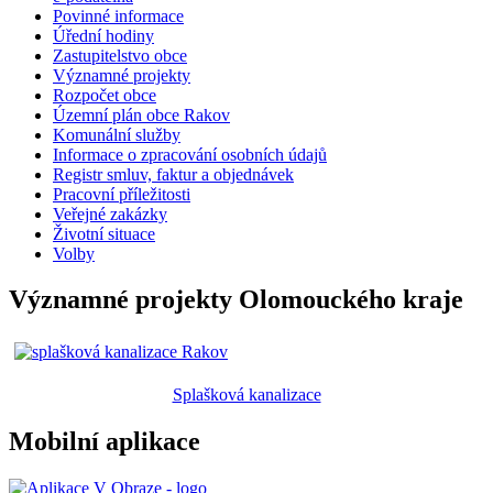
Povinné informace
Úřední hodiny
Zastupitelstvo obce
Významné projekty
Rozpočet obce
Územní plán obce Rakov
Komunální služby
Informace o zpracování osobních údajů
Registr smluv, faktur a objednávek
Pracovní příležitosti
Veřejné zakázky
Životní situace
Volby
Významné projekty Olomouckého kraje
Splašková kanalizace
Mobilní aplikace