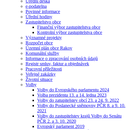
Úřední deska
e-podatelna
Povinné informace
Úřední hodiny
Zastupitelstvo obce
Finanční výbor zastupitelstva obce
Kontrolní výbor zastupitelstva obce
Významné projekty
Rozpočet obce
Územní plán obce Rakov
Komunální služby
Informace o zpracování osobních údajů
Registr smluv, faktur a objednávek
Pracovní příležitosti
Veřejné zakázky
Životní situace
Volby
Volby do Evropského parlamentu 2024
Volba prezidenta 13. a 14. ledna 2023
Volby do zatupitelstev obcí 23. a 24. 9. 2022
Volby do Poslanecké sněmovny PČR 8. a 9. 10.
2021
Volby do zastupitelstev krajů Volby do Senátu
PČR 2. a 3. 10. 2020
Evropský parlament 2019