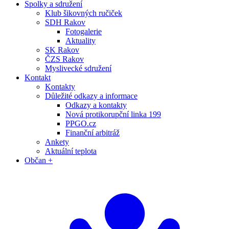
Spolky a sdružení
Klub šikovných ručiček
SDH Rakov
Fotogalerie
Aktuality
SK Rakov
ČZS Rakov
Myslivecké sdružení
Kontakt
Kontakty
Důležité odkazy a informace
Odkazy a kontakty
Nová protikorupční linka 199
PPGO.cz
Finanční arbitráž
Ankety
Aktuální teplota
Občan +